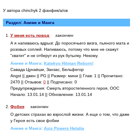
У автора chinchyk 2 фанфик/а/ов
Раздел: Аниме и Манга
1.
У меня есть повод
закончен
А я напиваюсь вдрызг. До поросячьего визга, пьяного мата и
розовых соплей. Напиваюсь, потому что мне не скажут
"хватит" и не отберут из рук бутылку. Некому.
Аниме и Манга:
Katekyo Hitman Reborn!
Савада Цунаёши, Занзас, Бельфегор
Angst || джен || PG || Размер: мини || Глав: 1 || Прочитано:
2470 || Отзывов:
0
|| Подписано: 0
Предупреждения: Смерть второстепенного героя, ООС
Начало: 13.01.14 || Обновление: 13.01.14
2.
Фобия
закончен
О детских страхах во взрослой жизни. А еще о том, что даже
у Героя есть свои фобии
Аниме и Манга:
Axis Powers Hetalia