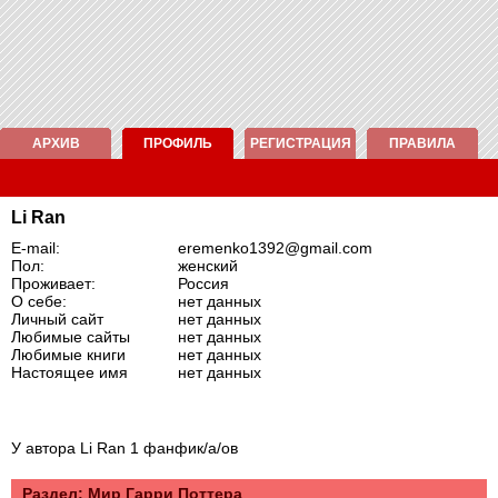
АРХИВ
ПРОФИЛЬ
РЕГИСТРАЦИЯ
ПРАВИЛА
Li Ran
E-mail:
eremenko1392@gmail.com
Пол:
женский
Проживает:
Россия
О себе:
нет данных
Личный сайт
нет данных
Любимые сайты
нет данных
Любимые книги
нет данных
Настоящее имя
нет данных
У автора Li Ran 1 фанфик/а/ов
Раздел: Mир Гарри Поттера