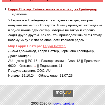
1.
Гарри Поттер. Тайная комната и ещё одна Грейнджер
в работе
У Гермионы Грейнджер есть младшая сестра, которая
получает письмо из Хогвартса. К чему приведёт нахождение
в одной школе двух сестёр, которые не так уж и хорошо
ладят друг с другом. Как понять, принадлежишь ли ты этому
новому миру? И что за опасности кроются рядом?
Mир Гарри Поттера:
Гарри Поттер
Диана Грейнджер
, Гарри Поттер, Гермиона Грейнджер,
Драко Малфой
AU || джен || PG-13 || Размер: макси || Глав: 12 || Прочитано:
6620 || Отзывов:
1
|| Подписано: 11
Предупреждения: ООС, AU
Начало: 25.10.24 || Обновление: 31.07.26
2003-2026 ©
hogwartsnet.ru