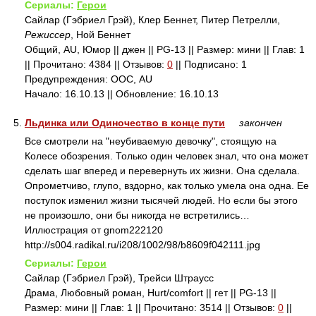
Сериалы:
Герои
Сайлар (Гэбриел Грэй), Клер Беннет, Питер Петрелли,
Режиссер
, Ной Беннет
Общий, AU, Юмор || джен || PG-13 || Размер: мини || Глав: 1
|| Прочитано: 4384 || Отзывов:
0
|| Подписано: 1
Предупреждения: ООС, AU
Начало: 16.10.13 || Обновление: 16.10.13
5.
Льдинка или Одиночество в конце пути
закончен
Все смотрели на "неубиваемую девочку", стоящую на
Колесе обозрения. Только один человек знал, что она может
сделать шаг вперед и перевернуть их жизни. Она сделала.
Опрометчиво, глупо, вздорно, как только умела она одна. Ее
поступок изменил жизни тысячей людей. Но если бы этого
не произошло, они бы никогда не встретились…
Иллюстрация от gnom222120
http://s004.radikal.ru/i208/1002/98/b8609f042111.jpg
Сериалы:
Герои
Сайлар (Гэбриел Грэй), Трейси Штраусс
Драма, Любовный роман, Hurt/comfort || гет || PG-13 ||
Размер: мини || Глав: 1 || Прочитано: 3514 || Отзывов:
0
||