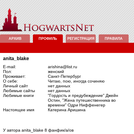
АРХИВ
ПРОФИЛЬ
РЕГИСТРАЦИЯ
ПРАВИЛА
anita_blake
E-mail:
arishina@list.ru
Пол:
женский
Проживает:
Санкт-Петербург
О себе:
Читаю, пою, иногда сочиняю
Личный сайт
нет данных
Любимые сайты
нет данных
Любимые книги
"Гордость и предубеждение" Джейн
Остин, "Жена путешественника во
времени" Одри Ниффенегер
Настоящее имя
Катерина Аришина
У автора anita_blake 8 фанфик/а/ов