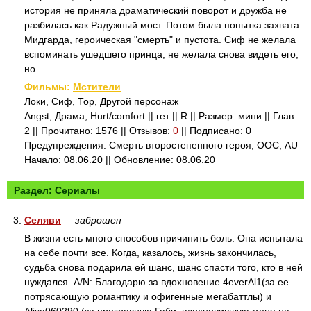
история не приняла драматический поворот и дружба не
разбилась как Радужный мост. Потом была попытка захвата
Мидгарда, героическая "смерть" и пустота. Сиф не желала
вспоминать ушедшего принца, не желала снова видеть его,
но ...
Фильмы:
Мстители
Локи, Сиф, Тор, Другой персонаж
Angst, Драма, Hurt/comfort || гет || R || Размер: мини || Глав:
2 || Прочитано: 1576 || Отзывов:
0
|| Подписано: 0
Предупреждения: Смерть второстепенного героя, ООС, AU
Начало: 08.06.20 || Обновление: 08.06.20
Раздел: Сериалы
3.
Селяви
заброшен
В жизни есть много способов причинить боль. Она испытала
на себе почти все. Когда, казалось, жизнь закончилась,
судьба снова подарила ей шанс, шанс спасти того, кто в ней
нуждался. A/N: Благодарю за вдохновение 4everAl1(за ее
потрясающую романтику и офигенные мегабаттлы) и