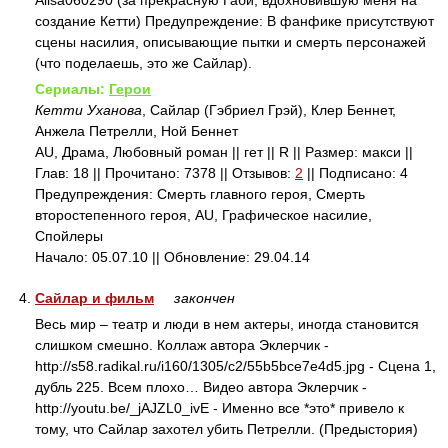
Alisa060290 (за прекрасную Габи, вдохновившую меня на
создание Кетти) Предупреждение: В фанфике присутствуют
сцены насилия, описывающие пытки и смерть персонажей
(что поделаешь, это же Сайлар).
Сериалы:
Герои
Кетти Уханова
, Сайлар (Гэбриел Грэй), Клер Беннет,
Анжела Петрелли, Ной Беннет
AU, Драма, Любовный роман || гет || R || Размер: макси ||
Глав: 18 || Прочитано: 7378 || Отзывов:
2
|| Подписано: 4
Предупреждения: Смерть главного героя, Смерть
второстепенного героя, AU, Графическое насилие,
Спойлеры
Начало: 05.07.10 || Обновление: 29.04.14
4.
Сайлар и фильм
закончен
Весь мир – театр и люди в нем актеры, иногда становится
слишком смешно. Коллаж автора Эклерчик -
http://s58.radikal.ru/i160/1305/c2/55b5bce7e4d5.jpg - Сцена 1,
дубль 225. Всем плохо… Видео автора Эклерчик -
http://youtu.be/_jAJZL0_ivE - Именно все *это* привело к
тому, что Сайлар захотел убить Петрелли. (Предыстория)