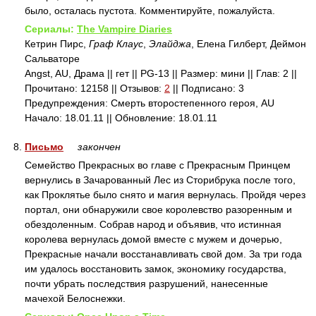
было, осталась пустота. Комментируйте, пожалуйста.
Сериалы:
The Vampire Diaries
Кетрин Пирс,
Граф Клаус
,
Элайджа
, Елена Гилберт, Деймон
Сальваторе
Angst, AU, Драма || гет || PG-13 || Размер: мини || Глав: 2 ||
Прочитано: 12158 || Отзывов:
2
|| Подписано: 3
Предупреждения: Смерть второстепенного героя, AU
Начало: 18.01.11 || Обновление: 18.01.11
8.
Письмо
закончен
Семейство Прекрасных во главе с Прекрасным Принцем
вернулись в Зачарованный Лес из Сторибрука после того,
как Проклятье было снято и магия вернулась. Пройдя через
портал, они обнаружили свое королевство разоренным и
обездоленным. Собрав народ и объявив, что истинная
королева вернулась домой вместе с мужем и дочерью,
Прекрасные начали восстанавливать свой дом. За три года
им удалось восстановить замок, экономику государства,
почти убрать последствия разрушений, нанесенные
мачехой Белоснежки.