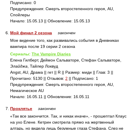
Подписано: 0
Предупреждения: Смерть второстепенного героя, AU,
Спойлеры
Начало: 15.05.13 || Обновление: 15.05.13
6.
Мой финал 2 сезона
закончен
Мое видение того, как развивались события в Дневниках
вампира после 19 серии 2 сезона
Сериалы:
The Vampire Diaries
Елена Гилберт, Деймон Сальваторе, Стефан Сальваторе,
Элайджа
, Тайлер Локвуд
Angst, AU, Драма || гет || R || Размер: миди || Глав: 3 ||
Прочитано: 5130 || Отзывов:
2
|| Подписано: 1
Предупреждения: Смерть второстепенного героя, AU,
Немагическое AU
Начало: 16.05.11 || Обновление: 16.05.11
7.
Проклятье
закончен
«Так все закончится. Так, и никак иначе», - прошептал Клаус
на ухо Елене. Кетрин смотрела прямо на жертвенный
алтарь, но видела лишь безумные глаза Стефана. Слез не