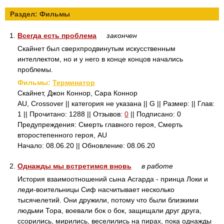
Раздел: Фильмы
1.
Всегда есть проблема
закончен
Скайнет был сверхпродвинутым искусственным
интеллектом, но и у него в конце концов начались
проблемы.
Фильмы:
Терминатор
Скайнет, Джон Коннор, Сара Коннор
AU, Crossover || категория не указана || G || Размер: || Глав:
1 || Прочитано: 1288 || Отзывов:
0
|| Подписано: 0
Предупреждения: Смерть главного героя, Смерть
второстепенного героя, AU
Начало: 08.06.20 || Обновление: 08.06.20
2.
Однажды мы встретимся вновь
в работе
История взаимоотношений сына Асгарда - принца Локи и
леди-воительницы Сиф насчитывает несколько
тысячелетий. Они дружили, потому что были близкими
людьми Тора, воевали бок о бок, защищали друг друга,
ссорились, мирились, веселились на пирах, пока однажды