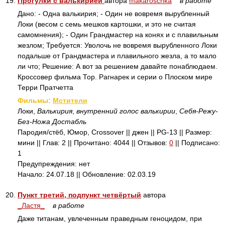
19.
Прогулки с валькирией
автора
makaroschka
в работе
Дано: - Одна валькирия; - Один не вовремя вырубленный
Локи (весом с семь мешков картошки, и это не считая
самомнения); - Один Грандмастер на конях и с плавильным
жезлом; Требуется: Уволочь не вовремя вырубленного Локи
подальше от Грандмастера и плавильного жезла, а то мало
ли что; Решение: А вот за решением давайте понаблюдаем.
Кроссовер фильма Тор. Рагнарек и серии о Плоском мире
Терри Пратчетта
Фильмы:
Мстители
Локи,
Валькирия
,
внутренний голос валькирии
,
Себя-Режу-
Без-Ножа Достабль
Пародия/стёб, Юмор, Crossover || джен || PG-13 || Размер:
мини || Глав: 2 || Прочитано: 4044 || Отзывов:
0
|| Подписано:
1
Предупреждения: нет
Начало: 24.07.18 || Обновление: 02.03.19
20.
Пункт третий, подпункт четвёртый
автора
_Ластя_
в работе
Даже титанам, увлеченным праведным геноцидом, при