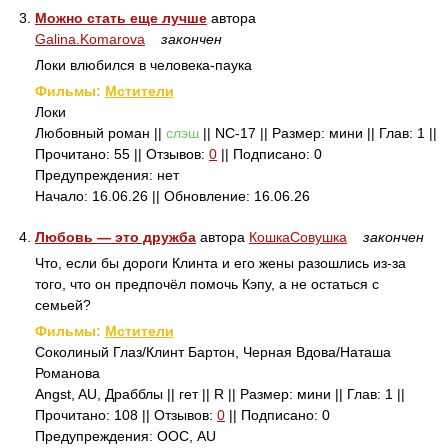
3.
Можно стать еще лучше
автора
Galina.Komarova
закончен
Локи влюбился в человека-паука
Фильмы:
Мстители
Локи
Любовный роман ||
слэш
|| NC-17 || Размер: мини || Глав: 1 ||
Прочитано: 55 || Отзывов:
0
|| Подписано: 0
Предупреждения: нет
Начало: 16.06.26 || Обновление: 16.06.26
4.
Любовь — это дружба
автора
КошкаСовушка
закончен
Что, если бы дороги Клинта и его жены разошлись из-за
того, что он предпочёл помочь Кэпу, а не остаться с
семьей?
Фильмы:
Мстители
Соколиный Глаз/Клинт Бартон, Черная Вдова/Наташа
Романова
Angst, AU, Драбблы || гет || R || Размер: мини || Глав: 1 ||
Прочитано: 108 || Отзывов:
0
|| Подписано: 0
Предупреждения: ООС, AU