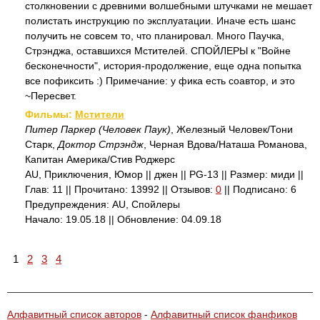
столкновении с древними волшебными штучками не мешает
полистать инструкцию по эксплуатации. Иначе есть шанс
получить не совсем то, что планировал. Много Паучка,
Стрэнджа, оставшихся Мстителей. СПОЙЛЕРЫ к "Войне
бесконечности", история-продолжение, еще одна попытка
все пофиксить :) Примечание: у фика есть соавтор, и это
~Пересвет.
Фильмы:
Мстители
Питер Паркер (Человек Паук)
, Железный Человек/Тони
Старк,
Доктор Стрэндж
, Черная Вдова/Наташа Романова,
Капитан Америка/Стив Роджерс
AU, Приключения, Юмор || джен || PG-13 || Размер: миди ||
Глав: 11 || Прочитано: 13992 || Отзывов:
0
|| Подписано: 6
Предупреждения: AU, Спойлеры
Начало: 19.05.18 || Обновление: 04.09.18
1
2
3
4
Алфавитный список авторов
-
Алфавитный список фанфиков