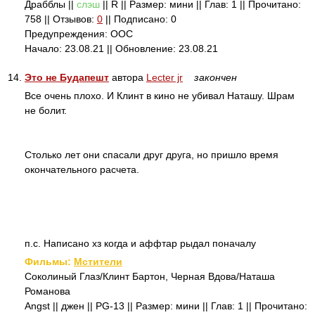
Драбблы ||
слэш
|| R || Размер: мини || Глав: 1 || Прочитано:
758 || Отзывов:
0
|| Подписано: 0
Предупреждения: ООС
Начало: 23.08.21 || Обновление: 23.08.21
14.
Это не Будапешт
автора
Lecter jr
закончен
Все очень плохо. И Клинт в кино не убивал Наташу. Шрам
не болит.
Столько лет они спасали друг друга, но пришло время
окончательного расчета.
п.с. Написано хз когда и аффтар рыдал поначалу
Фильмы:
Мстители
Соколиный Глаз/Клинт Бартон, Черная Вдова/Наташа
Романова
Angst || джен || PG-13 || Размер: мини || Глав: 1 || Прочитано: