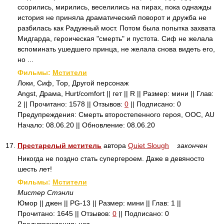
ссорились, мирились, веселились на пирах, пока однажды
история не приняла драматический поворот и дружба не
разбилась как Радужный мост. Потом была попытка захвата
Мидгарда, героическая "смерть" и пустота. Сиф не желала
вспоминать ушедшего принца, не желала снова видеть его,
но ...
Фильмы:
Мстители
Локи, Сиф, Тор, Другой персонаж
Angst, Драма, Hurt/comfort || гет || R || Размер: мини || Глав:
2 || Прочитано: 1578 || Отзывов:
0
|| Подписано: 0
Предупреждения: Смерть второстепенного героя, ООС, AU
Начало: 08.06.20 || Обновление: 08.06.20
17.
Престарелый мститель
автора
Quiet Slough
закончен
Никогда не поздно стать супергероем. Даже в девяносто
шесть лет!
Фильмы:
Мстители
Мистер Стэнли
Юмор || джен || PG-13 || Размер: мини || Глав: 1 ||
Прочитано: 1645 || Отзывов:
0
|| Подписано: 0