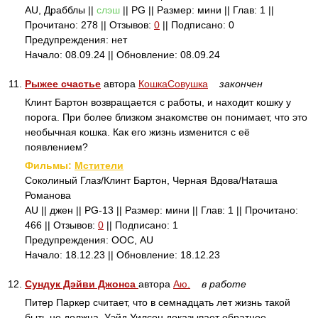
AU, Драбблы ||
слэш
|| PG || Размер: мини || Глав: 1 ||
Прочитано: 278 || Отзывов:
0
|| Подписано: 0
Предупреждения: нет
Начало: 08.09.24 || Обновление: 08.09.24
11.
Рыжее счастье
автора
КошкаСовушка
закончен
Клинт Бартон возвращается с работы, и находит кошку у
порога. При более близком знакомстве он понимает, что это
необычная кошка. Как его жизнь изменится с её
появлением?
Фильмы:
Мстители
Соколиный Глаз/Клинт Бартон, Черная Вдова/Наташа
Романова
AU || джен || PG-13 || Размер: мини || Глав: 1 || Прочитано:
466 || Отзывов:
0
|| Подписано: 1
Предупреждения: ООС, AU
Начало: 18.12.23 || Обновление: 18.12.23
12.
Сундук Дэйви Джонса
автора
Аю.
в работе
Питер Паркер считает, что в семнадцать лет жизнь такой
быть не должна. Уэйд Уилсон доказывает обратное.