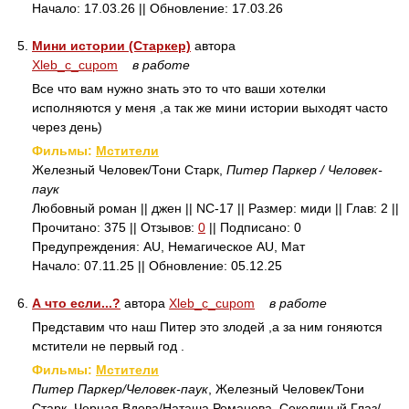
Начало: 17.03.26 || Обновление: 17.03.26
5.
Мини истории (Старкер)
автора
Xleb_c_cupom
в работе
Все что вам нужно знать это то что ваши хотелки
исполняются у меня ,а так же мини истории выходят часто
через день)
Фильмы:
Мстители
Железный Человек/Тони Старк,
Питер Паркер / Человек-
паук
Любовный роман || джен || NC-17 || Размер: миди || Глав: 2 ||
Прочитано: 375 || Отзывов:
0
|| Подписано: 0
Предупреждения: AU, Немагическое AU, Мат
Начало: 07.11.25 || Обновление: 05.12.25
6.
А что если...?
автора
Xleb_c_cupom
в работе
Представим что наш Питер это злодей ,а за ним гоняются
мстители не первый год .
Фильмы:
Мстители
Питер Паркер/Человек-паук
, Железный Человек/Тони
Старк, Черная Вдова/Наташа Романова, Соколиный Глаз/