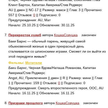
Клинт Бартон, Капитан Америка/Стив Роджерс
AU || джен || NC-17 || Размер: макси || Глав: 3 || Прочитано:
557 || Отзывов:
0
|| Подписано: 0
Предупреждения: AU, Мат
Начало: 25.10.25 || Обновление: 30.11.25
7.
Перекресток судеб
автора
КошкаСовушка
закончен
Баки Барнс — обычный парень, живущий самой
обыкновенной жизнью в один прекрасный день
сталкивается со шпионскими играми. Сможет ли он выйти из
этой передряги живым?
Фильмы:
Мстители
Баки Барнс
, Черная Вдова/Наташа Романова, Капитан
Америка/Стив Роджерс
Angst, AU, Приключения || джен || R || Размер: мини || Глав:
1 || Прочитано: 159 || Отзывов:
0
|| Подписано: 0
Предупреждения: Смерть второстепенного героя, ООС, AU
Начало: 16.11.25 || Обновление: 16.11.25
8.
Призраки прошлого
автора
КошкаСовушка
закончен