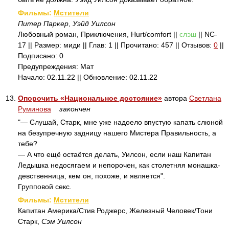
Фильмы:
Мстители
Питер Паркер
,
Уэйд Уилсон
Любовный роман, Приключения, Hurt/comfort ||
слэш
|| NC-
17 || Размер: миди || Глав: 1 || Прочитано: 457 || Отзывов:
0
||
Подписано: 0
Предупреждения: Мат
Начало: 02.11.22 || Обновление: 02.11.22
13.
Опорочить «Национальное достояние»
автора
Светлана
Руминова
закончен
"— Слушай, Старк, мне уже надоело впустую капать слюной
на безупречную задницу нашего Мистера Правильность, а
тебе?
— А что ещё остаётся делать, Уилсон, если наш Капитан
Ледышка недосягаем и непорочен, как столетняя монашка-
девственница, кем он, похоже, и является".
Групповой секс.
Фильмы:
Мстители
Капитан Америка/Стив Роджерс, Железный Человек/Тони
Старк,
Сэм Уилсон