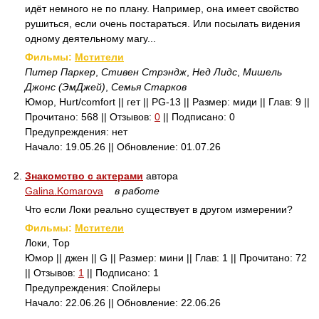
идёт немного не по плану. Например, она имеет свойство
рушиться, если очень постараться. Или посылать видения
одному деятельному магу...
Фильмы:
Мстители
Питер Паркер
,
Стивен Стрэндж
,
Нед Лидс
,
Мишель
Джонс (ЭмДжей)
,
Семья Старков
Юмор, Hurt/comfort || гет || PG-13 || Размер: миди || Глав: 9 ||
Прочитано: 568 || Отзывов:
0
|| Подписано: 0
Предупреждения: нет
Начало: 19.05.26 || Обновление: 01.07.26
2.
Знакомство с актерами
автора
Galina.Komarova
в работе
Что если Локи реально существует в другом измерении?
Фильмы:
Мстители
Локи, Тор
Юмор || джен || G || Размер: мини || Глав: 1 || Прочитано: 72
|| Отзывов:
1
|| Подписано: 1
Предупреждения: Спойлеры
Начало: 22.06.26 || Обновление: 22.06.26