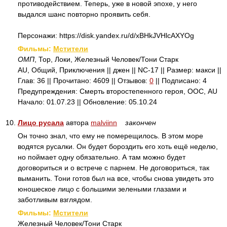
противодействием. Теперь, уже в новой эпохе, у него
выдался шанс повторно проявить себя.
Персонажи: https://disk.yandex.ru/d/xBHkJVHlcAXYOg
Фильмы:
Мстители
ОМП
, Тор, Локи, Железный Человек/Тони Старк
AU, Общий, Приключения || джен || NC-17 || Размер: макси ||
Глав: 36 || Прочитано: 4609 || Отзывов:
0
|| Подписано: 4
Предупреждения: Смерть второстепенного героя, ООС, AU
Начало: 01.07.23 || Обновление: 05.10.24
10.
Лицо русала
автора
malviinn
закончен
Он точно знал, что ему не померещилось. В этом море
водятся русалки. Он будет бороздить его хоть ещё неделю,
но поймает одну обязательно. А там можно будет
договориться и о встрече с парнем. Не договориться, так
выманить. Тони готов был на все, чтобы снова увидеть это
юношеское лицо с большими зелеными глазами и
заботливым взглядом.
Фильмы:
Мстители
Железный Человек/Тони Старк