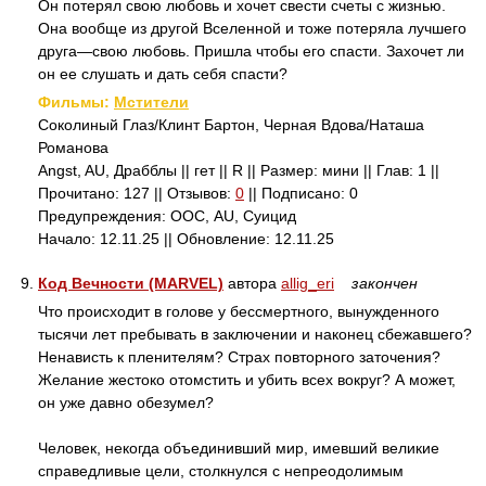
Он потерял свою любовь и хочет свести счеты с жизнью.
Она вообще из другой Вселенной и тоже потеряла лучшего
друга—свою любовь. Пришла чтобы его спасти. Захочет ли
он ее слушать и дать себя спасти?
Фильмы:
Мстители
Соколиный Глаз/Клинт Бартон, Черная Вдова/Наташа
Романова
Angst, AU, Драбблы || гет || R || Размер: мини || Глав: 1 ||
Прочитано: 127 || Отзывов:
0
|| Подписано: 0
Предупреждения: ООС, AU, Суицид
Начало: 12.11.25 || Обновление: 12.11.25
9.
Код Вечности (MARVEL)
автора
allig_eri
закончен
Что происходит в голове у бессмертного, вынужденного
тысячи лет пребывать в заключении и наконец сбежавшего?
Ненависть к пленителям? Страх повторного заточения?
Желание жестоко отомстить и убить всех вокруг? А может,
он уже давно обезумел?
Человек, некогда объединивший мир, имевший великие
справедливые цели, столкнулся с непреодолимым