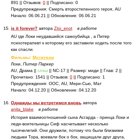
891 || Отзывов:
0
|| Подписано: 0
Предупреждения: Смерть второстепенного героя, AU
Начало: 06.06.21 || Обновление: 06.06.21
15.
is it forever?
автора
Zloi_enot
в работе
AU где Локи неудавшийся самоубийца , а Питер
психотерапевт к которому его заставили ходить после того
как спасли.
Фильмы:
Мстители
Локи,
Питер Паркер
AU, Драма ||
слэш
|| NC-17 || Размер: миди || Глав: 2 ||
Прочитано: 1541 || Отзывов:
0
|| Подписано: 1
Предупреждения: ООС, AU, Мери-Сью, Мат
Начало: 04.12.20 || Обновление: 04.12.20
16.
Однажды мы встретимся вновь
автора
anita_blake
в работе
История взаимоотношений сына Асгарда - принца Локи и
леди-воительницы Сиф насчитывает несколько
тысячелетий. Они дружили, потому что были близкими
людьми Тора, воевали бок о бок, защищали друг друга,