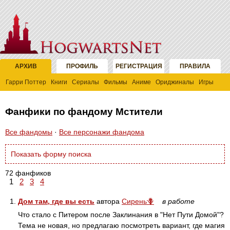
АРХИВ
ПРОФИЛЬ
РЕГИСТРАЦИЯ
ПРАВИЛА
Гарри Поттер
Книги
Сериалы
Фильмы
Аниме
Ориджиналы
Игры
Фанфики по фандому Мстители
Все фандомы
·
Все персонажи фандома
Показать форму поиска
72 фанфиков
1
2
3
4
1.
Дом там, где вы есть
автора
Сирень🪻
в работе
Что стало с Питером после Заклинания в "Нет Пути Домой"?
Тема не новая, но предлагаю посмотреть вариант, где магия