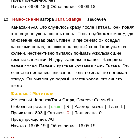
Предупреждения: нет
Начало: 06.08.19 || Обновление: 06.08.19
18.
Темно-синий
автора
Jana Strange
закончен
Ханахаки AU. Это случилось сразу после Титана.Тони понял
это, еще не успел осесть пепел. Тони подбежал к месту, где
мгновение назад был Стивен, и где сейчас он оседал
хлопьями пепла, похожего на черный снег. Тони упал на
колени, инстинктивно пытаясь поймать ускользающие
темные снежинки. И вдруг зашелся в кашле. Наверное,
пепел попал. Пепел и красная кровавая пыль Титана. Эти
лепестки появились внезапно. Тони не знал, не понимал
откуда. Он выплюнул первый цветок холодного синего
цвета.
Фильмы:
Мстители
Железный Человек/Тони Старк,
Стивен Стрэндж
Любовный роман ||
слэш
|| R || Размер: макси || Глав: 1 ||
Прочитано: 803 || Отзывов:
0
|| Подписано: 0
Предупреждения: AU
Начало: 16.05.19 || Обновление: 16.05.19