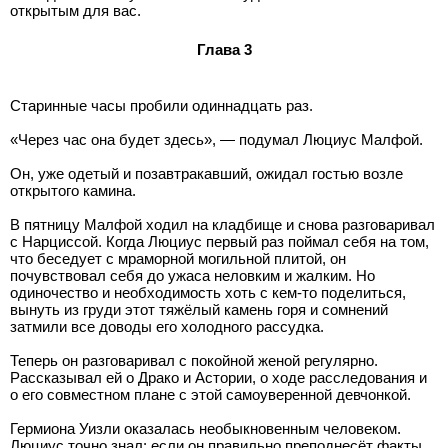
открытым для вас.
Глава 3
Старинные часы пробили одиннадцать раз.
«Через час она будет здесь», — подумал Люциус Малфой.
Он, уже одетый и позавтракавший, ожидал гостью возле
открытого камина.
В пятницу Малфой ходил на кладбище и снова разговаривал
с Нарциссой. Когда Люциус первый раз поймал себя на том,
что беседует с мраморной могильной плитой, он
почувствовал себя до ужаса неловким и жалким. Но
одиночество и необходимость хоть с кем-то поделиться,
вынуть из груди этот тяжёлый камень горя и сомнений
затмили все доводы его холодного рассудка.
Теперь он разговаривал с покойной женой регулярно.
Рассказывал ей о Драко и Астории, о ходе расследования и
о его совместном плане с этой самоуверенной девчонкой.
Гермиона Уизли оказалась необыкновенным человеком.
Люциус точно знал: если он правильно преподнесёт факты,