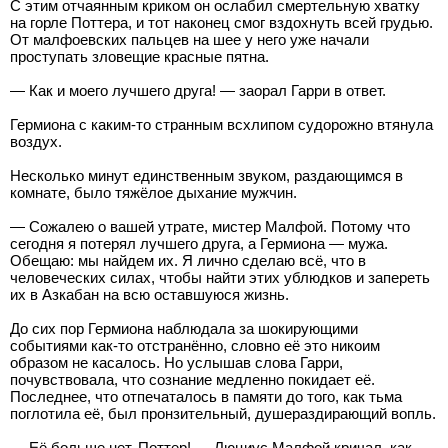
С этим отчаянным криком он ослабил смертельную хватку
на горле Поттера, и тот наконец смог вздохнуть всей грудью.
От малфоевских пальцев на шее у него уже начали
проступать зловещие красные пятна.
— Как и моего лучшего друга! — заорал Гарри в ответ.
Гермиона с каким-то странным всхлипом судорожно втянула
воздух.
Несколько минут единственным звуком, раздающимся в
комнате, было тяжёлое дыхание мужчин.
— Сожалею о вашей утрате, мистер Малфой. Потому что
сегодня я потерял лучшего друга, а Гермиона — мужа.
Обещаю: мы найдем их. Я лично сделаю всё, что в
человеческих силах, чтобы найти этих ублюдков и запереть
их в Азкабан на всю оставшуюся жизнь.
До сих пор Гермиона наблюдала за шокирующими
событиями как-то отстранённо, словно её это никоим
образом не касалось. Но услышав слова Гарри,
почувствовала, что сознание медленно покидает её.
Последнее, что отпечаталось в памяти до того, как тьма
поглотила её, был пронзительный, душераздирающий вопль.
— Её больше нет, Поттер! — Люциус Малфой кричал, как