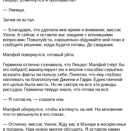
— Умница.
Затем он встал.
— Благодарю, что уделили мне время и внимание, миссис
Уизли. А сейчас я оставлю вас наедине с возникшими
вопросами. Пожалуйста, хорошенько обдумайте мой план и
сообщите решение, когда будете готовы. До свидания.
Малфой повернулся, готовый уйти.
Гермиона отлично сознавала, что Люциус Малфой (чёрт бы
его побрал!) манипулирует ею и вполне способен серьёзно
исказить факты на пользу себе. Понятно, что ему глубоко
наплевать на благополучие Джинни и Гарри. Единственной
его целью была месть. Но не смотря на все эти доводы
рассудка, Гермиона твёрдо знала, что готова на всё.
— Я согласна, — сказала она.
Малфой обернулся, чтобы взглянуть на неё. На мгновение
что-то мелькнуло в его глазах.
— Отлично, миссис Уизли. Жду вас в Мэноре в воскресенье
в полдень. Нам нужно многое обсудить. Я оставлю камин