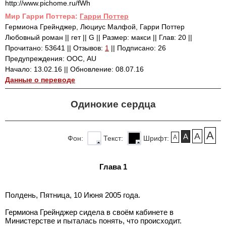
http://www.pichome.ru/fWh
Mир Гарри Поттера:
Гарри Поттер
Гермиона Грейнджер, Люциус Малфой, Гарри Поттер
Любовный роман || гет || G || Размер: макси || Глав: 20 ||
Прочитано: 53641 || Отзывов:
1
|| Подписано: 26
Предупреждения: ООС, AU
Начало: 13.02.16 || Обновление: 08.07.16
Данные о переводе
Одинокие сердца
A
A
A
A
Фон:
Текст:
Шрифт:
Глава 1
Полдень, Пятница, 10 Июня 2005 года.
Гермиона Грейнджер сидела в своём кабинете в
Министерстве и пыталась понять, что происходит.