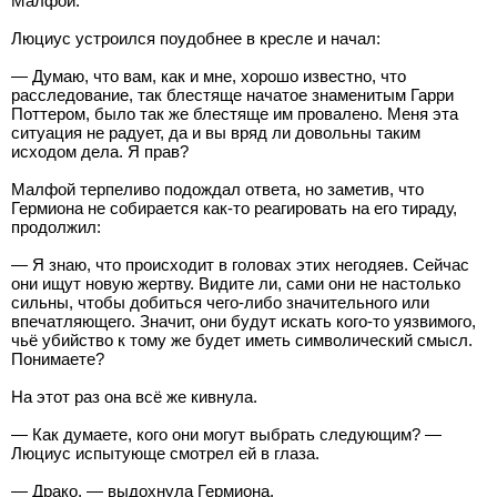
Малфой.
Люциус устроился поудобнее в кресле и начал:
— Думаю, что вам, как и мне, хорошо известно, что
расследование, так блестяще начатое знаменитым Гарри
Поттером, было так же блестяще им провалено. Меня эта
ситуация не радует, да и вы вряд ли довольны таким
исходом дела. Я прав?
Малфой терпеливо подождал ответа, но заметив, что
Гермиона не собирается как-то реагировать на его тираду,
продолжил:
— Я знаю, что происходит в головах этих негодяев. Сейчас
они ищут новую жертву. Видите ли, сами они не настолько
сильны, чтобы добиться чего-либо значительного или
впечатляющего. Значит, они будут искать кого-то уязвимого,
чьё убийство к тому же будет иметь символический смысл.
Понимаете?
На этот раз она всё же кивнула.
— Как думаете, кого они могут выбрать следующим? —
Люциус испытующе смотрел ей в глаза.
— Драко, — выдохнула Гермиона.