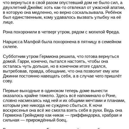
что вернуться в свой разом опустевший дом не было сил, а
двухлетний Джеймс хоть как-то отвлекал от ужасной апатии,
в которую она медленно, но верно соскальзывала. Ребёнок
был единственным, кому удавалось вызвать улыбку на её
лице.
Рона похоронили в четверг утром, рядом с могилой Фреда.
Нарцисса Малфой была похоронена в пятницу в семейном
склепе.
Субботним утром Гермиона решила, что готова вернуться
домой. Гарри, конечно, пытался настоять, чтобы она
осталась чуть дольше, но в конечном итоге сдался,
вытребовав, правда, обещание, что она позволит ему или
Джинни постоянно навещать себя, а в случае чего пришлёт
сову.
Первые выходные в одиноком теперь доме вынести
оказалось крайне тяжело. Здесь всё напоминало о Роне,
словно насмехаясь над ней и их общими мечтами и планами,
которым уже никогда не суждено сбыться. К ночи
воскресенья она всё же смогла взять себя в руки. Ведь она
Гермиона Грейнджер как-никак — гриффиндорка, храбрая и
сильная — прирождённый боец.