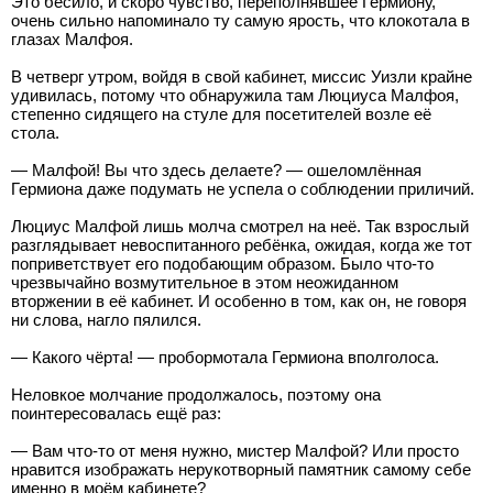
Это бесило, и скоро чувство, переполнявшее Гермиону,
очень сильно напоминало ту самую ярость, что клокотала в
глазах Малфоя.
В четверг утром, войдя в свой кабинет, миссис Уизли крайне
удивилась, потому что обнаружила там Люциуса Малфоя,
степенно сидящего на стуле для посетителей возле её
стола.
— Малфой! Вы что здесь делаете? — ошеломлённая
Гермиона даже подумать не успела о соблюдении приличий.
Люциус Малфой лишь молча смотрел на неё. Так взрослый
разглядывает невоспитанного ребёнка, ожидая, когда же тот
поприветствует его подобающим образом. Было что-то
чрезвычайно возмутительное в этом неожиданном
вторжении в её кабинет. И особенно в том, как он, не говоря
ни слова, нагло пялился.
— Какого чёрта! — пробормотала Гермиона вполголоса.
Неловкое молчание продолжалось, поэтому она
поинтересовалась ещё раз:
— Вам что-то от меня нужно, мистер Малфой? Или просто
нравится изображать нерукотворный памятник самому себе
именно в моём кабинете?