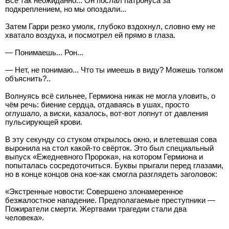
Всё так неожиданно... Он послал патронуса за
подкреплением, но мы опоздали...
Затем Гарри резко умолк, глубоко вздохнул, словно ему не
хватало воздуха, и посмотрел ей прямо в глаза.
— Понимаешь... Рон...
— Нет, не понимаю... Что ты имеешь в виду? Можешь толком
объяснить?..
Волнуясь всё сильнее, Гермиона никак не могла уловить, о
чём речь: биение сердца, отдаваясь в ушах, просто
оглушало, а виски, казалось, вот-вот лопнут от давления
пульсирующей крови.
В эту секунду со стуком открылось окно, и влетевшая сова
выронила на стол какой-то свёрток. Это был специальный
выпуск «Ежедневного Пророка», на котором Гермиона и
попыталась сосредоточиться. Буквы прыгали перед глазами,
но в конце концов она кое-как смогла разглядеть заголовок:
«Экстренные новости: Совершено злонамеренное
безжалостное нападение. Предполагаемые преступники —
Пожиратели смерти. Жертвами трагедии стали два
человека».