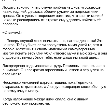
Люциус вскочил и, вплотную приблизившись, угрожающе
навис над ней, держась обеими руками за подлокотники
кресла. Он с удовлетворением заметил, что зрачки мелкой
нахалки расширились от страха: ему удалось поймать её
врасплох.
«Отлично!»
— Теперь слушай меня внимательно, наглая девчонка! Это
не игра. Тебя убьют, если пропустишь мимо ушей то, что я
говорю. Можешь ты своим маленьким самоуверенным
мозгом понять это? Они убили твоего мужа и мою жену, и они
с удовольствием убьют тебя, если дашь им такой шанс.
Лихорадочно вздымавшаяся грудь Гермионы привлекла его
внимание. Он прекратил агрессивный натиск и вернулся на
своё место.
Несколько мгновений царила тишина, пока Гермиона
старалась отдышаться, а Люциус возвращал свою обычную
невозмутимую маску.
Когда напряжение между ними спало, она с явным
беспокойством произнесла: