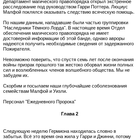
Департамент магического правопорядка открыл экстренное
расследование под руководством Гарри Поттера. Люциус
Малфой поклялся оказывать следствию всяческую помощь.
По нашим данным, нападавшие были частью группировки
"Наследники Тёмного Лорда". В настоящее время Отдел
обеспечения магического правопорядка не имеет
достоверной информации об этой банде, однако авроры
надеются получить необходимые сведения от задержанного
Пожирателя.
Невозможно поверить, что спустя семь лет после окончания
войны призрак прошлого так жестоко оборвал жизни полных
сил и возлюбленных членов волшебного общества. Мы не
забудем их.
Скорбим и посылаем наши глубочайшие соболезнования
семействам Малфой и Уизли.
Персонал "Ежедневного Пророка"
Глава 2
Следующую неделю Гермиона находилась словно в
забытьи. Всё это время она жила у Гарри и Джинни, потому