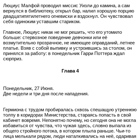
Люциус Малфой проводил миссис Уизли до камина, а сам
вернулся в библиотеку, открыл бар, налил хорошую порцию
двадцатипятилетнего огневиски и вздохнул. Он чувствовал
себя одиноким уставшим стариком.
Главное, Люциус никак не мог решить, что его утомило
больше: стервозное поведение девчонки или её
возмутительно прозрачное, не имеющее оправданий, летнее
платье. Взяв с собой выпивку и устроившись за столом, он
принялся за работу: в понедельник Гарри Поттера ждал
сюрприз.
Глава 4
Понедельник, 27 Июня.
Две недели и три дня после нападения.
Гермиона с трудом пробиралась сквозь спешащую утреннюю
толпу в коридорах Министерства, стараясь попасть в свой
кабинет вовремя. Непонятно почему, но сегодня она не могла
избавиться от чувства, что чужая здесь, словно выпала из
общего стройного потока, в котором плыла раньше. Чьи-то
лица мелькали рядом, люди наталкивались на неё, одаривая