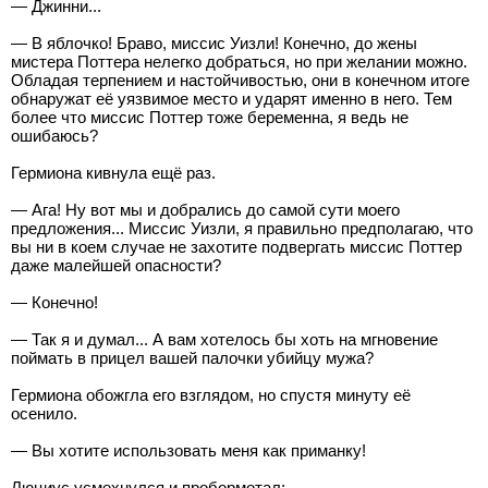
— Джинни...
— В яблочко! Браво, миссис Уизли! Конечно, до жены
мистера Поттера нелегко добраться, но при желании можно.
Обладая терпением и настойчивостью, они в конечном итоге
обнаружат её уязвимое место и ударят именно в него. Тем
более что миссис Поттер тоже беременна, я ведь не
ошибаюсь?
Гермиона кивнула ещё раз.
— Ага! Ну вот мы и добрались до самой сути моего
предложения... Миссис Уизли, я правильно предполагаю, что
вы ни в коем случае не захотите подвергать миссис Поттер
даже малейшей опасности?
— Конечно!
— Так я и думал... А вам хотелось бы хоть на мгновение
поймать в прицел вашей палочки убийцу мужа?
Гермиона обожгла его взглядом, но спустя минуту её
осенило.
— Вы хотите использовать меня как приманку!
Люциус усмехнулся и пробормотал: