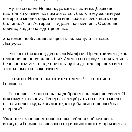
— Ну, не совсем. Но вы недалеки от истины. Драко не
настолько уязвим, как им хотелось бы. К тому же они уже
потеряли многих соратников и не захотят рисковать ещё
больше. А вот Астория — идеальная мишень. Особенно
сейчас, когда она ждёт ребёнка.
Знакомая необузданная ярость полыхнула в глазах
Люциуса.
— Это был бы конец династии Малфой. Представляете, как
символично получилось бы? Именно поэтому я спрятал их в
безопасном месте, где они останутся до тех пор, пока весь
этот кошмар не закончится.
— Понятно. Но чего вы хотите от меня? — спросила
Гермиона.
— Терпение — явно не ваша добродетель, миссис Уизли. Я
подхожу к главному. Теперь, если убрать со счетов моего
сына и невестку, как думаете, кто у бандитов первый на
очереди?
Ужасное озарение мгновенно вышибло из лёгких весь
воздух, и Гермиона внезапно охрипшим голосом произнесла: