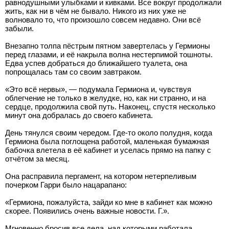
равнодушными улыбками и кивками. Все вокруг продолжали
жить, как ни в чём не бывало. Никого из них уже не
волновало то, что произошло совсем недавно. Они всё
забыли.
Внезапно толпа пёстрым пятном завертелась у Гермионы
перед глазами, и её накрыла волна нестерпимой тошноты.
Едва успев добраться до ближайшего туалета, она
попрощалась там со своим завтраком.
«Это всё нервы», — подумала Гермиона и, чувствуя
облегчение не только в желудке, но, как ни странно, и на
сердце, продолжила свой путь. Наконец, спустя несколько
минут она добралась до своего кабинета.
День тянулся своим чередом. Где-то около полудня, когда
Гермиона была поглощена работой, маленькая бумажная
бабочка влетела в её кабинет и уселась прямо на папку с
отчётом за месяц.
Она расправила пергамент, на котором нетерпеливым
почерком Гарри было нацарапано:
«Гермиона, пожалуйста, зайди ко мне в кабинет как можно
скорее. Появились очень важные новости. Г.».
Мгновенно бросив все дела, над которыми работала,