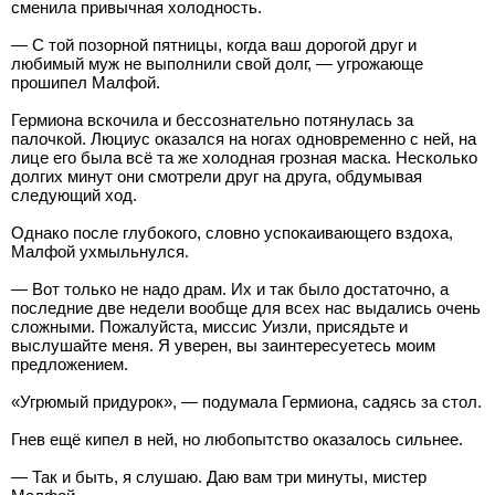
сменила привычная холодность.
— С той позорной пятницы, когда ваш дорогой друг и
любимый муж не выполнили свой долг, — угрожающе
прошипел Малфой.
Гермиона вскочила и бессознательно потянулась за
палочкой. Люциус оказался на ногах одновременно с ней, на
лице его была всё та же холодная грозная маска. Несколько
долгих минут они смотрели друг на друга, обдумывая
следующий ход.
Однако после глубокого, словно успокаивающего вздоха,
Малфой ухмыльнулся.
— Вот только не надо драм. Их и так было достаточно, а
последние две недели вообще для всех нас выдались очень
сложными. Пожалуйста, миссис Уизли, присядьте и
выслушайте меня. Я уверен, вы заинтересуетесь моим
предложением.
«Угрюмый придурок», — подумала Гермиона, садясь за стол.
Гнев ещё кипел в ней, но любопытство оказалось сильнее.
— Так и быть, я слушаю. Даю вам три минуты, мистер