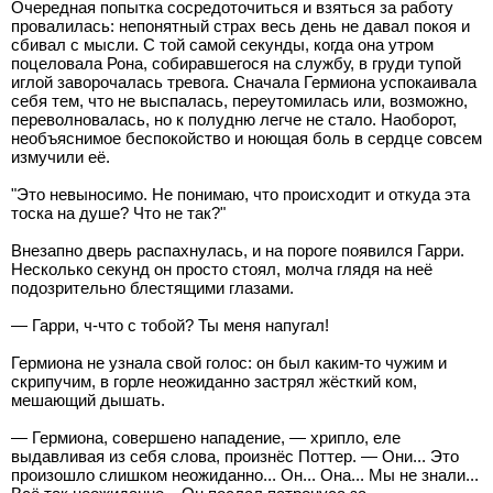
Очередная попытка сосредоточиться и взяться за работу
провалилась: непонятный страх весь день не давал покоя и
сбивал с мысли. С той самой секунды, когда она утром
поцеловала Рона, собиравшегося на службу, в груди тупой
иглой заворочалась тревога. Сначала Гермиона успокаивала
себя тем, что не выспалась, переутомилась или, возможно,
переволновалась, но к полудню легче не стало. Наоборот,
необъяснимое беспокойство и ноющая боль в сердце совсем
измучили её.
"Это невыносимо. Не понимаю, что происходит и откуда эта
тоска на душе? Что не так?"
Внезапно дверь распахнулась, и на пороге появился Гарри.
Несколько секунд он просто стоял, молча глядя на неё
подозрительно блестящими глазами.
— Гарри, ч-что с тобой? Ты меня напугал!
Гермиона не узнала свой голос: он был каким-то чужим и
скрипучим, в горле неожиданно застрял жёсткий ком,
мешающий дышать.
— Гермиона, совершено нападение, — хрипло, еле
выдавливая из себя слова, произнёс Поттер. — Они... Это
произошло слишком неожиданно... Он... Она... Мы не знали...