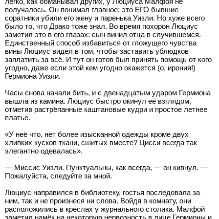
легко, как обманывал других, у Люциуса Малфоя не
получалось. Он понимал главное: это ЕГО бывшие
соратники убили его жену и паренька Уизли. Но хуже всего
было то, что Драко тоже знал. Во время похорон Люциус
заметил это в его глазах: сын винил отца в случившемся.
Единственный способ избавиться от гложущего чувства
вины Люциус видел в том, чтобы заставить ублюдков
заплатить за всё. И тут он готов был принять помощь от кого
угодно, даже если этой кем угодно окажется (о, ирония!)
Гермиона Уизли.
Часы снова начали бить, и с двенадцатым ударом Гермиона
вышла из камина. Люциус быстро окинул её взглядом,
отметив растрёпанные каштановые кудри и простое летнее
платье.
«У неё что, нет более изысканной одежды кроме двух
хлипких кусков ткани, сшитых вместе? Цисси всегда так
элегантно одевалась».
— Миссис Уизли. Пунктуальны, как всегда, — он кивнул. —
Пожалуйста, следуйте за мной.
Люциус направился в библиотеку, гостья последовала за
ним, так и не произнеся ни слова. Войдя в комнату, они
расположились в креслах у журнального столика. Малфой
заметил намёк на некоторую нервозность в лице Гермионы и