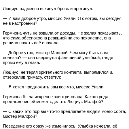
Люциус надменно вскинул бровь и протянул:
— И вам доброе утро, миссис Уизли. Я смотрю, вы сегодня
не в настроении?
Гермиона чуть не взвыла от досады. Не желая показывать,
что сама обеспокоена реакцией на его появление, она
решила начать всё сначала.
— Доброе утро, мистер Малфой. Чем могу быть вам
полезна? — она сверкнула фальшивой улыбкой, глядя
прямо ему в глаза.
Люциус, не теряя зрительного контакта, выпрямился и,
отзеркалив гримасу, ответил:
— Я хотел предложить вам кое-что, миссис Уизли.
Гермиона была искренне заинтригована. Какого рода
предложение ей может сделать Люциус Малфой?
— С каких это пор вы что-то предлагаете людям моего сорта,
мистер Малфой?
Поведение его сразу же изменилось. Улыбка исчезла, её