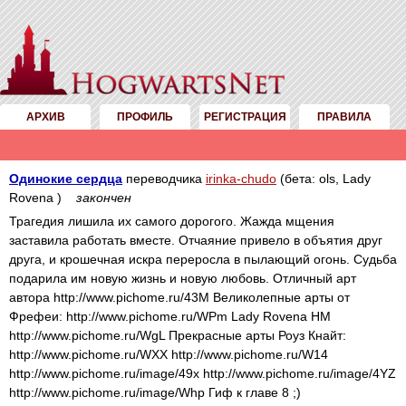
АРХИВ
ПРОФИЛЬ
РЕГИСТРАЦИЯ
ПРАВИЛА
Одинокие сердца
переводчика
irinka-chudo
(бета: ols, Lady
Rovena )
закончен
Трагедия лишила их самого дорогого. Жажда мщения
заставила работать вместе. Отчаяние привело в объятия друг
друга, и крошечная искра переросла в пылающий огонь. Судьба
подарила им новую жизнь и новую любовь. Отличный арт
автора http://www.pichome.ru/43M Великолепные арты от
Фрефеи: http://www.pichome.ru/WPm Lady Rovena HM
http://www.pichome.ru/WgL Прекрасные арты Роуз Кнайт:
http://www.pichome.ru/WXX http://www.pichome.ru/W14
http://www.pichome.ru/image/49x http://www.pichome.ru/image/4YZ
http://www.pichome.ru/image/Whp Гиф к главе 8 ;)