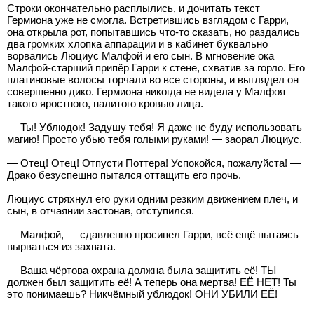
Строки окончательно расплылись, и дочитать текст
Гермиона уже не смогла. Встретившись взглядом с Гарри,
она открыла рот, попытавшись что-то сказать, но раздались
два громких хлопка аппарации и в кабинет буквально
ворвались Люциус Малфой и его сын. В мгновение ока
Малфой-старший припёр Гарри к стене, схватив за горло. Его
платиновые волосы торчали во все стороны, и выглядел он
совершенно дико. Гермиона никогда не видела у Малфоя
такого яростного, налитого кровью лица.
— Ты! Ублюдок! Задушу тебя! Я даже не буду использовать
магию! Просто убью тебя голыми руками! — заорал Люциус.
— Отец! Отец! Отпусти Поттера! Успокойся, пожалуйста! —
Драко безуспешно пытался оттащить его прочь.
Люциус стряхнул его руки одним резким движением плеч, и
сын, в отчаянии застонав, отступился.
— Малфой, — сдавленно просипел Гарри, всё ещё пытаясь
вырваться из захвата.
— Ваша чёртова охрана должна была защитить её! ТЫ
должен был защитить её! А теперь она мертва! ЕЁ НЕТ! Ты
это понимаешь? Никчёмный ублюдок! ОНИ УБИЛИ ЕЁ!