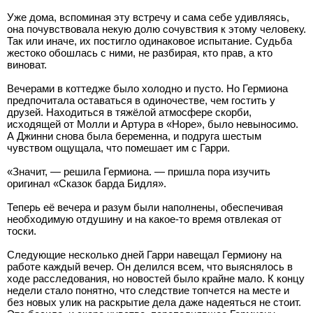
Уже дома, вспоминая эту встречу и сама себе удивляясь,
она почувствовала некую долю сочувствия к этому человеку.
Так или иначе, их постигло одинаковое испытание. Судьба
жестоко обошлась с ними, не разбирая, кто прав, а кто
виноват.
Вечерами в коттедже было холодно и пусто. Но Гермиона
предпочитала оставаться в одиночестве, чем гостить у
друзей. Находиться в тяжёлой атмосфере скорби,
исходящей от Молли и Артура в «Норе», было невыносимо.
А Джинни снова была беременна, и подруга шестым
чувством ощущала, что помешает им с Гарри.
«Значит, — решила Гермиона. — пришла пора изучить
оригинал «Сказок барда Бидля».
Теперь её вечера и разум были наполнены, обеспечивая
необходимую отдушину и на какое-то время отвлекая от
тоски.
Следующие несколько дней Гарри навещал Гермиону на
работе каждый вечер. Он делился всем, что выяснялось в
ходе расследования, но новостей было крайне мало. К концу
недели стало понятно, что следствие топчется на месте и
без новых улик на раскрытие дела даже надеяться не стоит.