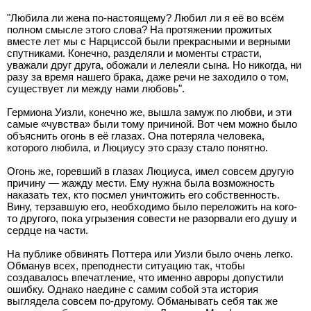
"Любила ли жена по-настоящему? Любил ли я её во всём
полном смысле этого слова? На протяжении прожитых
вместе лет мы с Нарциссой были прекрасными и верными
спутниками. Конечно, разделяли и моменты страсти,
уважали друг друга, обожали и лелеяли сына. Но никогда, ни
разу за время нашего брака, даже речи не заходило о том,
существует ли между нами любовь".
Гермиона Уизли, конечно же, вышла замуж по любви, и эти
самые «чувства» были тому причиной. Вот чем можно было
объяснить огонь в её глазах. Она потеряла человека,
которого любила, и Люциусу это сразу стало понятно.
Огонь же, горевший в глазах Люциуса, имел совсем другую
причину — жажду мести. Ему нужна была возможность
наказать тех, кто посмел уничтожить его собственность.
Вину, терзавшую его, необходимо было переложить на кого-
то другого, пока угрызения совести не разорвали его душу и
сердце на части.
На публике обвинять Поттера или Уизли было очень легко.
Обманув всех, преподнести ситуацию так, чтобы
создавалось впечатление, что именно авроры допустили
ошибку. Однако наедине с самим собой эта история
выглядела совсем по-другому. Обманывать себя так же