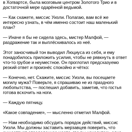
в Хогвартсе, была мозговым центром Золотого Трио и в
достаточной мере одарённой ведьмой.
— Как скажете, миссис Уизли. Полагаю, вам всё же
интересно узнать, в чём именно состоит наш маленький
план?
— Иначе я бы не сидела здесь, мистер Малфой, —
раздражение так и выплёскивалось из неё.
Этот заносчивый тон выводил Люциуса из себя, и ему
понадобилось приложить усилия, чтобы не рявкнуть в ответ
что-то грубое и неуместное. Он проглотил предсказуемо
резкий ответ и произнёс спокойно и чётко:
— Конечно, нет. Скажите, миссис Уизли, вы посещаете
могилу мужа? Поверьте, я спрашиваю не из праздного
любопытства, — поспешил добавить, заметив, что гостья
готова вскочить на ноги.
— Каждую пятницу.
«Какое совпадение», — мысленно отметил Малфой.
— Нам необходимо обсудить порядок действий, миссис
Уизли. Мы должны заставить мерзавцев поверить, что