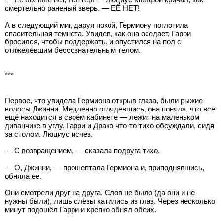
смертельно раненый зверь. — ЕЁ НЕТ!
А в следующий миг, даруя покой, Гермиону поглотила
спасительная темнота. Увидев, как она оседает, Гарри
бросился, чтобы поддержать, и опустился на пол с
отяжелевшим бессознательным телом.
***
Первое, что увидела Гермиона открыв глаза, были рыжие
волосы Джинни. Медленно оглядевшись, она поняла, что всё
ещё находится в своём кабинете — лежит на маленьком
диванчике в углу. Гарри и Драко что-то тихо обсуждали, сидя
за столом. Люциус исчез.
— С возвращением, — сказала подруга тихо.
— О, Джинни, — прошептала Гермиона и, приподнявшись,
обняла её.
Они смотрели друг на друга. Слов не было (да они и не
нужны были), лишь слёзы катились из глаз. Через несколько
минут подошёл Гарри и крепко обнял обеих.