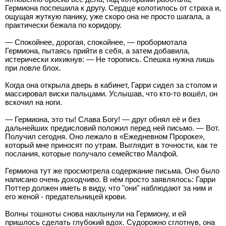
Гермиона поспешила к другу. Сердце колотилось от страха и,
ощущая жуткую панику, уже скоро она не просто шагала, а
практически бежала по коридору.
— Спокойнее, дорогая, спокойнее, — пробормотала
Гермиона, пытаясь прийти в себя, а затем добавила,
истерически хихикнув: — Не торопись. Спешка нужна лишь
при ловле блох.
Когда она открыла дверь в кабинет, Гарри сидел за столом и
массировал виски пальцами. Услышав, что кто-то вошёл, он
вскочил на ноги.
— Гермиона, это ты! Слава Богу! — друг обнял её и без
дальнейших предисловий положил перед ней письмо. — Вот.
Получил сегодня. Оно лежало в «Ежедневном Пророке»,
который мне приносят по утрам. Выглядит в точности, как те
послания, которые получало семейство Малфой.
Гермиона тут же просмотрела содержание письма. Оно было
написано очень доходчиво. В нём просто заявлялось: Гарри
Поттер должен иметь в виду, что "они" наблюдают за ним и
его женой - предательницей крови.
Волны тошноты снова нахлынули на Гермиону, и ей
пришлось сделать глубокий вдох. Судорожно сглотнув, она