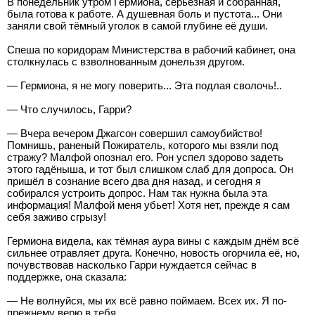
В понедельник утром Гермиона, серьёзная и собранная,
была готова к работе. А душевная боль и пустота... Они
заняли свой тёмный уголок в самой глубине её души.
Спеша по коридорам Министерства в рабочий кабинет, она
столкнулась с взволнованным донельзя другом.
— Гермиона, я не могу поверить... Эта подлая сволочь!..
— Что случилось, Гарри?
— Вчера вечером Джагсон совершил самоубийство!
Помнишь, раненый Пожиратель, которого мы взяли под
стражу? Малфой опознал его. Рон успел здорово задеть
этого гадёныша, и тот был слишком слаб для допроса. Он
пришёл в сознание всего два дня назад, и сегодня я
собирался устроить допрос. Нам так нужна была эта
информация! Малфой меня убьет! Хотя нет, прежде я сам
себя заживо сгрызу!
Гермиона видела, как тёмная аура вины с каждым днём всё
сильнее отравляет друга. Конечно, новость огорчила её, но,
почувствовав насколько Гарри нуждается сейчас в
поддержке, она сказала:
— Не волнуйся, мы их всё равно поймаем. Всех их. Я по-
прежнему верю в тебя.