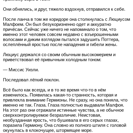
Они обнялись, и друг, тяжело вздохнув, отправился к себе.
После ланча в том же коридоре она столкнулась с Люциусом
Малфоем. Он был безукоризненно одет и аккуратно
причёсан. Сейчас уже ничего не напоминало о том, что
именно этот человек совсем недавно с взъерошенными
волосами и диким взглядом пытался задушить Поттера,
ослеплённый яростью после нападения и гибели жены.
Люциус держался со своим обычным высокомерием и
приветствовал её привычным холодным тоном:
— Миссис Уизли.
Последовал лёгкий поклон.
Всё было как всегда, и в то же время что-то в нём
изменилось. Появилась какая-то странность, которая и
привлекла внимание Гермионы. Не сразу, но она поняла, что
именно не так. Глаза. Глаза полностью выдавали Малфоя.
На этот раз они отражали истинные чувства, а не обычное
сверхконтролируемое безразличие. Неистовая,
необузданная ярость, что бушевала в его серых глазах,
поразила Гермиону. Она словно из полного штиля с головой
окунулась в клокочущее, штормящее море.