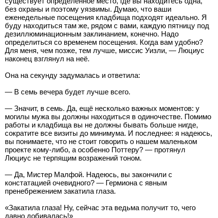
существует определенное место, где вы находитесь одна,
без охраны и поэтому уязвимы. Думаю, что ваши
еженедельные посещения кладбища подходят идеально. Я
буду находиться там же, рядом с вами, каждую пятницу под
дезиллюминационным заклинанием, конечно. Надо
определиться со временем посещения. Когда вам удобно?
Для меня, чем позже, тем лучше, миссис Уизли, — Люциус
наконец взглянул на неё.
Она на секунду задумалась и ответила:
— В семь вечера будет лучше всего.
— Значит, в семь. Да, ещё несколько важных моментов: у
могилы мужа вы должны находиться в одиночестве. Помимо
работы и кладбища вы не должны бывать больше нигде,
сократите все визиты до минимума. И последнее: я надеюсь,
вы понимаете, что не стоит говорить о нашем маленьком
проекте кому-либо, а особенно Поттеру? — протянул
Люциус не терпящим возражений тоном.
— Да, Мистер Малфой. Надеюсь, вы закончили с
констатацией очевидного? — Гермиона с явным
пренебрежением закатила глаза.
«Закатила глаза! Ну, сейчас эта ведьма получит то, чего
давно добивалась!»