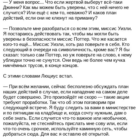
— У меня вопрос... Что если жертвой выберут всё-таки
Джинни? Как мы можем быть уверены, что с ней ничего не
случится? Или ещё с кем-то, неважно? И каков план
действий, если они не клюнут на приманку?
— Позвольте мне разобраться со всем этим, миссис Уизли.
Я постараюсь действовать так, чтобы мы могли быть
уверены в безопасности миссис Поттер. Что же касается
кого-то ещё... Миссис Уизли, хоть раз поверьте в себя. Кто
следующий в очереди на символичность, кроме вас? Я бы
сказал: только сам Поттер, но уж поверьте на слово, к нему
ублюдки точно не сунутся. Они ведь не более чем кучка
никчёмных трусов, в конце концов.
С этими словами Люциус встал.
— При всём желании, сейчас бесполезно обсуждать план
наших действий в случае, если нападение на самом деле
будет совершено. Это произойдёт не скоро — такие акции
требуют проработки. Так что об этом поговорим при
следующей встрече. Я буду следить за вами в министерстве
и по пятницам на кладбище и, когда сочту нужным, дам о
себе знать. Если случится что-то важное или необычное,
пожалуйста, не стесняйтесь прислать мне сову или, если
что-то очень срочное, используйте каминную сеть, чтобы
добраться сюда. Для вас я оставлю её открытой.