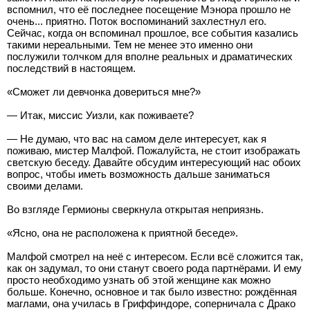
вспомнил, что её последнее посещение Мэнора прошло не
очень... приятно. Поток воспоминаний захлестнул его.
Сейчас, когда он вспоминал прошлое, все события казались
такими нереальными. Тем не менее это именно они
послужили толчком для вполне реальных и драматических
последствий в настоящем.
«Сможет ли девчонка довериться мне?»
— Итак, миссис Уизли, как поживаете?
— Не думаю, что вас на самом деле интересует, как я
поживаю, мистер Малфой. Пожалуйста, не стоит изображать
светскую беседу. Давайте обсудим интересующий нас обоих
вопрос, чтобы иметь возможность дальше заниматься
своими делами.
Во взгляде Гермионы сверкнула открытая неприязнь.
«Ясно, она не расположена к приятной беседе».
Малфой смотрел на неё с интересом. Если всё сложится так,
как он задумал, то они станут своего рода партнёрами. И ему
просто необходимо узнать об этой женщине как можно
больше. Конечно, основное и так было известно: рождённая
маглами, она училась в Гриффиндоре, соперничала с Драко