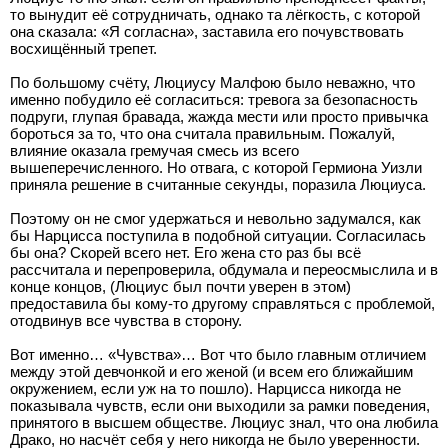
то вынудит её сотрудничать, однако та лёгкость, с которой
она сказала: «Я согласна», заставила его почувствовать
восхищённый трепет.
По большому счёту, Люциусу Малфою было неважно, что
именно побудило её согласиться: тревога за безопасность
подруги, глупая бравада, жажда мести или просто привычка
бороться за то, что она считала правильным. Пожалуй,
влияние оказала гремучая смесь из всего
вышеперечисленного. Но отвага, с которой Гермиона Уизли
приняла решение в считанные секунды, поразила Люциуса.
Поэтому он не смог удержаться и невольно задумался, как
бы Нарцисса поступила в подобной ситуации. Согласилась
бы она? Скорей всего нет. Его жена сто раз бы всё
рассчитала и перепроверила, обдумала и переосмыслила и в
конце концов, (Люциус был почти уверен в этом)
предоставила бы кому-то другому справляться с проблемой,
отодвинув все чувства в сторону.
Вот именно… «Чувства»… Вот что было главным отличием
между этой девчонкой и его женой (и всем его ближайшим
окружением, если уж на то пошло). Нарцисса никогда не
показывала чувств, если они выходили за рамки поведения,
принятого в высшем обществе. Люциус знал, что она любила
Драко, но насчёт себя у него никогда не было уверенности.