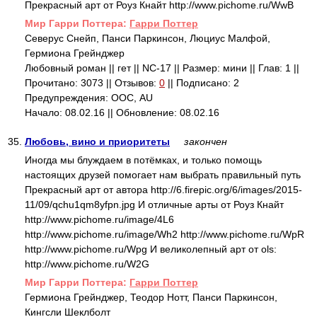
Прекрасный арт от Роуз Кнайт http://www.pichome.ru/WwB
Mир Гарри Поттера:
Гарри Поттер
Северус Снейп, Панси Паркинсон, Люциус Малфой,
Гермиона Грейнджер
Любовный роман || гет || NC-17 || Размер: мини || Глав: 1 ||
Прочитано: 3073 || Отзывов:
0
|| Подписано: 2
Предупреждения: ООС, AU
Начало: 08.02.16 || Обновление: 08.02.16
35.
Любовь, вино и приоритеты
закончен
Иногда мы блуждаем в потёмках, и только помощь
настоящих друзей помогает нам выбрать правильный путь
Прекрасный арт от автора http://6.firepic.org/6/images/2015-
11/09/qchu1qm8yfpn.jpg И отличные арты от Роуз Кнайт
http://www.pichome.ru/image/4L6
http://www.pichome.ru/image/Wh2 http://www.pichome.ru/WpR
http://www.pichome.ru/Wpg И великолепный арт от ols:
http://www.pichome.ru/W2G
Mир Гарри Поттера:
Гарри Поттер
Гермиона Грейнджер, Теодор Нотт, Панси Паркинсон,
Кингсли Шеклболт