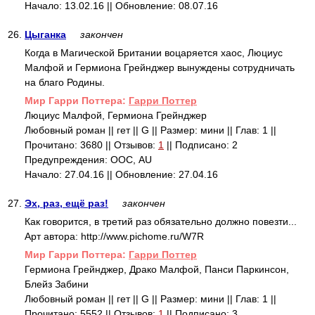
Начало: 13.02.16 || Обновление: 08.07.16
26.
Цыганка
закончен
Когда в Магической Британии воцаряется хаос, Люциус
Малфой и Гермиона Грейнджер вынуждены сотрудничать
на благо Родины.
Mир Гарри Поттера:
Гарри Поттер
Люциус Малфой, Гермиона Грейнджер
Любовный роман || гет || G || Размер: мини || Глав: 1 ||
Прочитано: 3680 || Отзывов:
1
|| Подписано: 2
Предупреждения: ООС, AU
Начало: 27.04.16 || Обновление: 27.04.16
27.
Эх, раз, ещё раз!
закончен
Как говорится, в третий раз обязательно должно повезти...
Арт автора: http://www.pichome.ru/W7R
Mир Гарри Поттера:
Гарри Поттер
Гермиона Грейнджер, Драко Малфой, Панси Паркинсон,
Блейз Забини
Любовный роман || гет || G || Размер: мини || Глав: 1 ||
Прочитано: 5552 || Отзывов:
1
|| Подписано: 3