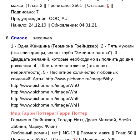
макси || Глав: 2 || Прочитано: 2561 || Отзывов:
0
||
Подписано: 7
Предупреждения: ООС, AU
Начало: 24.12.19 || Обновление: 04.01.21
6.
Список
закончен
1 - Одна Женщина (Гермиона Грейнджер). 2 - Пять мужчин
(экс-слизеринцы, члены клуба "Змеиное логово"). 3 -
Двадцать желаний, которые необходимо выполнить до дня
рождения. 4 - Шесть месяцев жизни (такая вот
неприятность). 5 - Несчётное количество любовных
свиданий! Арты: http://www.pichome.ru/image/Why
http://www.pichome.ru/image/WhU
http://www.pichome.ru/image/Wht
http://www.pichome.ru/image/Wh6
http://www.pichome.ru/image/WhH
Mир Гарри Поттера:
Гарри Поттер
Гермиона Грейнджер, Теодор Нотт, Драко Малфой, Блейз
Забини, Маркус Флинт
Любовный роман || гет || NC-17 || Размер: макси || Глав: 50 ||
Прочитано: 63671 || Отзывов:
37
|| Подписано: 235