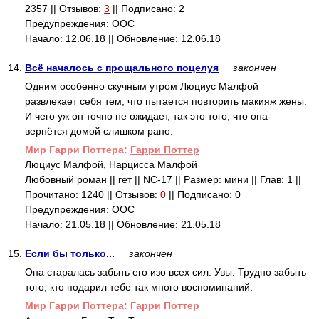
2357 || Отзывов:
3
|| Подписано: 2
Предупреждения: ООС
Начало: 12.06.18 || Обновление: 12.06.18
14.
Всё началось с прощального поцелуя
закончен
Одним особенно скучным утром Люциус Малфой
развлекает себя тем, что пытается повторить макияж жены.
И чего уж он точно не ожидает, так это того, что она
вернётся домой слишком рано.
Mир Гарри Поттера:
Гарри Поттер
Люциус Малфой, Нарцисса Малфой
Любовный роман || гет || NC-17 || Размер: мини || Глав: 1 ||
Прочитано: 1240 || Отзывов:
0
|| Подписано: 0
Предупреждения: ООС
Начало: 21.05.18 || Обновление: 21.05.18
15.
Если бы только...
закончен
Она старалась забыть его изо всех сил. Увы. Трудно забыть
того, кто подарил тебе так много воспоминаний.
Mир Гарри Поттера:
Гарри Поттер