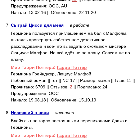
Предупреждения: ООС, AU
Начало: 13.02.16 || Обновление: 22.11.20
7.
Сыграй Цисси для меня
в работе
Гермиона пользуется приглашением на бал к Малфоям,
пытаясь провернуть собственное детективное
расследование и кое-что выведать о скользком мистере
Люциусе Малфое. Но всё идёт не по плану. Совсем не по
плану.
Mир Гарри Поттера:
Гарри Поттер
Гермиона Грейнджер, Люциус Малфой
Любовный роман || гет || NC-17 || Размер: макси || Глав: 11 ||
Прочитано: 6709 || Отзывов:
2
|| Подписано: 24
Предупреждения: ООС
Начало: 19.08.18 || Обновление: 15.10.19
8.
Неспящий в ночи
закончен
Блейз сыт по горло постоянными перепихонами Драко и
Гермионы.
Mир Гарри Поттера:
Гарри Поттер