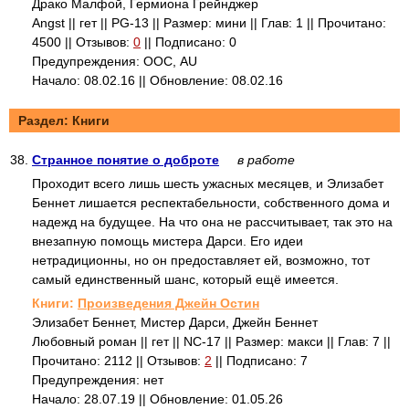
Драко Малфой, Гермиона Грейнджер
Angst || гет || PG-13 || Размер: мини || Глав: 1 || Прочитано:
4500 || Отзывов:
0
|| Подписано: 0
Предупреждения: ООС, AU
Начало: 08.02.16 || Обновление: 08.02.16
Раздел: Книги
38.
Странное понятие о доброте
в работе
Проходит всего лишь шесть ужасных месяцев, и Элизабет
Беннет лишается респектабельности, собственного дома и
надежд на будущее. На что она не рассчитывает, так это на
внезапную помощь мистера Дарси. Его идеи
нетрадиционны, но он предоставляет ей, возможно, тот
самый единственный шанс, который ещё имеется.
Книги:
Произведения Джейн Остин
Элизабет Беннет, Мистер Дарси, Джейн Беннет
Любовный роман || гет || NC-17 || Размер: макси || Глав: 7 ||
Прочитано: 2112 || Отзывов:
2
|| Подписано: 7
Предупреждения: нет
Начало: 28.07.19 || Обновление: 01.05.26