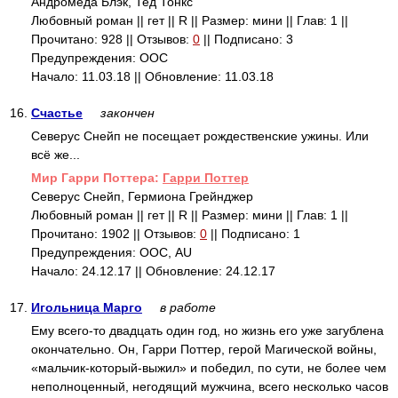
Андромеда Блэк, Тед Тонкс
Любовный роман || гет || R || Размер: мини || Глав: 1 ||
Прочитано: 928 || Отзывов:
0
|| Подписано: 3
Предупреждения: ООС
Начало: 11.03.18 || Обновление: 11.03.18
16.
Счастье
закончен
Северус Снейп не посещает рождественские ужины. Или
всё же...
Mир Гарри Поттера:
Гарри Поттер
Северус Снейп, Гермиона Грейнджер
Любовный роман || гет || R || Размер: мини || Глав: 1 ||
Прочитано: 1902 || Отзывов:
0
|| Подписано: 1
Предупреждения: ООС, AU
Начало: 24.12.17 || Обновление: 24.12.17
17.
Игольница Марго
в работе
Ему всего-то двадцать один год, но жизнь его уже загублена
окончательно. Он, Гарри Поттер, герой Магической войны,
«мальчик-который-выжил» и победил, по сути, не более чем
неполноценный, негодящий мужчина, всего несколько часов