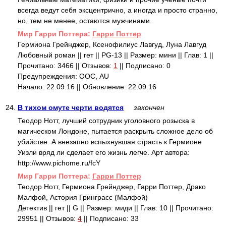
всегда ведут себя эксцентрично, а иногда и просто странно,
но, тем не менее, остаются мужчинами.
Mир Гарри Поттера:
Гарри Поттер
Гермиона Грейнджер, Ксенофилиус Лавгуд, Луна Лавгуд
Любовный роман || гет || PG-13 || Размер: мини || Глав: 1 ||
Прочитано: 3466 || Отзывов:
1
|| Подписано: 0
Предупреждения: ООС, AU
Начало: 22.09.16 || Обновление: 22.09.16
24.
В тихом омуте черти водятся
закончен
Теодор Нотт, лучший сотрудник уголовного розыска в
магическом Лондоне, пытается раскрыть сложное дело об
убийстве. А внезапно вспыхнувшая страсть к Гермионе
Уизли вряд ли сделает его жизнь легче. Арт автора:
http://www.pichome.ru/fcY
Mир Гарри Поттера:
Гарри Поттер
Теодор Нотт, Гермиона Грейнджер, Гарри Поттер, Драко
Малфой, Астория Гринграсс (Малфой)
Детектив || гет || G || Размер: миди || Глав: 10 || Прочитано:
29951 || Отзывов:
4
|| Подписано: 33