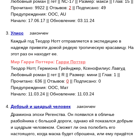
Любовный роман || гет || NC-17 || Размер: макси || Глав: 15 ||
Прочитано: 9922 || Отзывов:
2
|| Подписано: 49
Предупреждения: ООС, AU
Начало: 17.06.17 || Обновление: 03.11.24
3.
Улисс
закончен
Каждый год Теодор Нотт отправляется в экспедицию в
надежде привезти домой редкую тропическую красавицу. На
этот раз он находит ее.
Mир Гарри Поттера:
Гарри Поттер
Теодор Нотт, Гермиона Грейнджер, Ксенофилиус Лавгуд
Любовный роман || гет || R || Размер: мини || Глав: 1 ||
Прочитано: 636 || Отзывов:
0
|| Подписано: 0
Предупреждения: ООС, Мат
Начало: 11.03.24 || Обновление: 11.03.24
4.
Добрый и щедрый человек
закончен
Драмиона эпохи Регенства. Он появился в обличье
разбойника с большой дороги, однако ей показался добрым
и щедрым человеком. Сможет ли она полюбить его
настоящего, когда маска будет сброшена, или ему придётся