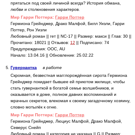
прятаться под своей личиной всегда? История обмана,
любви и столкновения характеров.
Mир Гарри Поттера:
Гарри Поттер
Гермиона Грейнджер, Драко Малфой, Билл Уизли, Гарри
Поттер, Рон Уизли
Любовный роман || гет || NC-17 || Размер: макси || Глав: 30 ||
Прочитано: 18021 || Отзывов:
12
|| Подписано: 74
Предупреждения: ООС, AU
Начало: 13.04.16 || Обновление: 25.02.22
5.
Гувернантка
в работе
Скромная, безвестная магглорождённая сирота Гермиона
Грейнджер покидает бывшее ей приютом жилище, чтобы
стать гувернанткой в богатой семье волшебников, и
оказывается в доме, полном давних воспоминаний и
мрачных секретов, влекомая к своему загадочному хозяину,
словно мотылёк к огню.
Mир Гарри Поттера:
Гарри Поттер
Гермиона Грейнджер, Люциус Малфой, Драко Малфой,
Северус Снейп
Любовный роман || категория не указана || G || Размер: