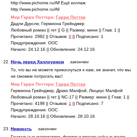
http://www.pichome.ru/Alf Ещё коллаж:
http://www.pichome.ru/AlI
Mир Гарри Поттера:
Гарри Поттер
Дадли Дурсли, Гермиона Грейнджер
Любовный роман || гет || G || Размер: мини || Глав: 1 ||
Прочитано: 2982 || Отзывов:
0
|| Подписано: 1
Предупреждения: ООС
Начало: 24.12.16 || Обновление: 24.12.16
22.
Ночь перед Хэллоуином
закончен
То, что вы не можете прикоснуться к нам, не значит, что мы
не сможем потрогать вас!
Mир Гарри Поттера:
Гарри Поттер
Гермиона Грейнджер, Драко Малфой, Люциус Малфой
Любовный роман || гет || NC-17 || Размер: мини || Глав: 1 ||
Прочитано: 4198 || Отзывов:
1
|| Подписано: 7
Предупреждения: ООС
Начало: 28.10.16 || Обновление: 28.10.16
23.
Нежность
закончен
Гениальные математики, физики и прочие учёные почти