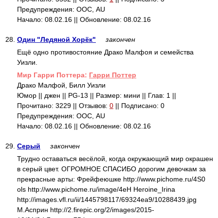
Предупреждения: ООС, AU
Начало: 08.02.16 || Обновление: 08.02.16
28.
Один "Ледяной Хорёк"
закончен
Ещё одно противостояние Драко Малфоя и семейства
Уизли.
Mир Гарри Поттера:
Гарри Поттер
Драко Малфой, Билл Уизли
Юмор || джен || PG-13 || Размер: мини || Глав: 1 ||
Прочитано: 3229 || Отзывов:
0
|| Подписано: 0
Предупреждения: ООС, AU
Начало: 08.02.16 || Обновление: 08.02.16
29.
Серый
закончен
Трудно оставаться весёлой, когда окружающий мир окрашен
в серый цвет. ОГРОМНОЕ СПАСИБО дорогим девочкам за
прекрасные арты: Фрейфеюшке http://www.pichome.ru/4S0
ols http://www.pichome.ru/image/4eH Heroine_Irina
http://images.vfl.ru/ii/1445798117/69324ea9/10288439.jpg
М.Асприн http://2.firepic.org/2/images/2015-