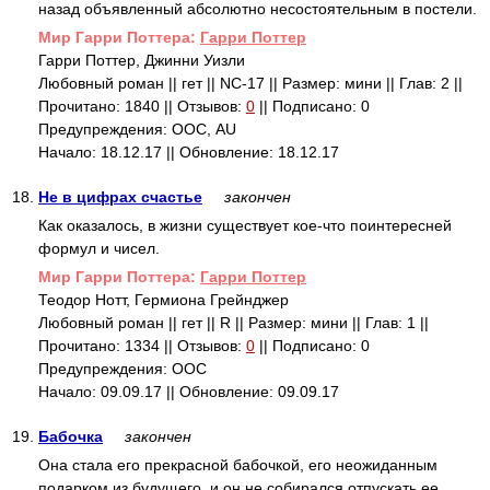
назад объявленный абсолютно несостоятельным в постели.
Mир Гарри Поттера:
Гарри Поттер
Гарри Поттер, Джинни Уизли
Любовный роман || гет || NC-17 || Размер: мини || Глав: 2 ||
Прочитано: 1840 || Отзывов:
0
|| Подписано: 0
Предупреждения: ООС, AU
Начало: 18.12.17 || Обновление: 18.12.17
18.
Не в цифрах счастье
закончен
Как оказалось, в жизни существует кое-что поинтересней
формул и чисел.
Mир Гарри Поттера:
Гарри Поттер
Теодор Нотт, Гермиона Грейнджер
Любовный роман || гет || R || Размер: мини || Глав: 1 ||
Прочитано: 1334 || Отзывов:
0
|| Подписано: 0
Предупреждения: ООС
Начало: 09.09.17 || Обновление: 09.09.17
19.
Бабочка
закончен
Она стала его прекрасной бабочкой, его неожиданным
подарком из будущего, и он не собирался отпускать ее.