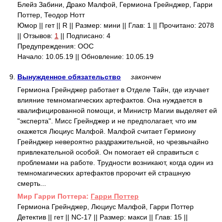
Блейз Забини, Драко Малфой, Гермиона Грейнджер, Гарри
Поттер, Теодор Нотт
Юмор || гет || R || Размер: мини || Глав: 1 || Прочитано: 2078
|| Отзывов:
1
|| Подписано: 4
Предупреждения: ООС
Начало: 10.05.19 || Обновление: 10.05.19
9.
Вынужденное обязательство
закончен
Гермиона Грейнджер работает в Отделе Тайн, где изучает
влияние темномагических артефактов. Она нуждается в
квалифицированной помощи, и Министр Магии выделяет ей
"эксперта". Мисс Грейнджер и не предполагает, что им
окажется Люциус Малфой. Малфой считает Гермиону
Грейнджер невероятно раздражительной, но чрезвычайно
привлекательной особой. Он помогает ей справиться с
проблемами на работе. Трудности возникают, когда один из
темномагических артефактов пророчит ей страшную
смерть...
Mир Гарри Поттера:
Гарри Поттер
Гермиона Грейнджер, Люциус Малфой, Гарри Поттер
Детектив || гет || NC-17 || Размер: макси || Глав: 15 ||