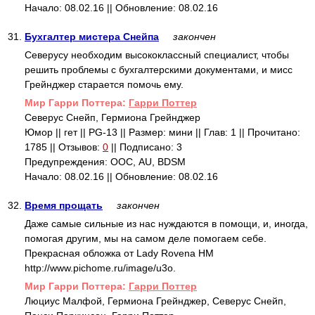
Начало: 08.02.16 || Обновление: 08.02.16
31.
Бухгалтер мистера Снейпа
закончен
Северусу необходим высококлассный специалист, чтобы
решить проблемы с бухгалтерскими документами, и мисс
Грейнджер старается помочь ему.
Mир Гарри Поттера:
Гарри Поттер
Северус Снейп, Гермиона Грейнджер
Юмор || гет || PG-13 || Размер: мини || Глав: 1 || Прочитано:
1785 || Отзывов:
0
|| Подписано: 3
Предупреждения: ООС, AU, BDSM
Начало: 08.02.16 || Обновление: 08.02.16
32.
Время прощать
закончен
Даже самые сильные из нас нуждаются в помощи, и, иногда,
помогая другим, мы на самом деле помогаем себе.
Прекрасная обложка от Lady Rovena HM
http://www.pichome.ru/image/u3o.
Mир Гарри Поттера:
Гарри Поттер
Люциус Малфой, Гермиона Грейнджер, Северус Снейп,