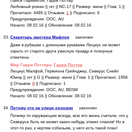
Панси Паркинсон, Гарри Поттер
Любовный роман || гет || NC-17 || Размер: мини || Глав: 1 ||
Прочитано: 4485 || Отзывов:
1
|| Подписано: 6
Предупреждения: ООС, AU
Начало: 08.02.16 || Обновление: 08.02.16
33.
Секретарь мистера Мафлоя
закончен
Даже в рубашке с длинными рукавами Люциус не может
скрыть от старого друга ужасную правду и позорные
отметины
Mир Гарри Поттера:
Гарри Поттер
Люциус Малфой, Гермиона Грейнджер, Северус Снейп
Юмор || гет || G || Размер: мини || Глав: 1 || Прочитано: 1958
|| Отзывов:
0
|| Подписано: 1
Предупреждения: ООС, AU, BDSM
Начало: 08.02.16 || Обновление: 08.02.16
34.
Потому что на улице холодно
закончен
Почему-то окружающие всегда, всю его жизнь считали, что у
Северуса быть не может каких-нибудь этаких планов! Но в
этот-то раз, к чертям собачьим, у него есть такой план!