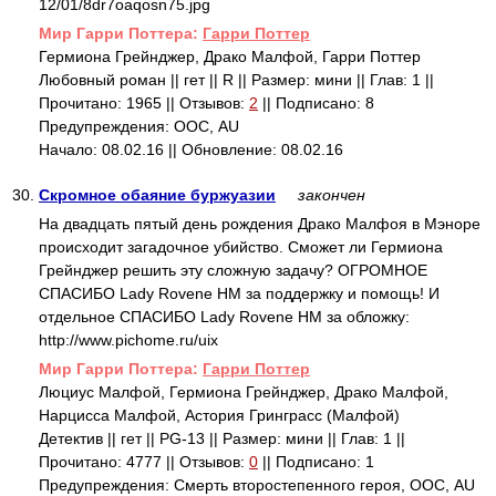
12/01/8dr7oaqosn75.jpg
Mир Гарри Поттера:
Гарри Поттер
Гермиона Грейнджер, Драко Малфой, Гарри Поттер
Любовный роман || гет || R || Размер: мини || Глав: 1 ||
Прочитано: 1965 || Отзывов:
2
|| Подписано: 8
Предупреждения: ООС, AU
Начало: 08.02.16 || Обновление: 08.02.16
30.
Скромное обаяние буржуазии
закончен
На двадцать пятый день рождения Драко Малфоя в Мэноре
происходит загадочное убийство. Сможет ли Гермиона
Грейнджер решить эту сложную задачу? ОГРОМНОЕ
СПАСИБО Lady Rovenе HM за поддержку и помощь! И
отдельное СПАСИБО Lady Rovenе HM за обложку:
http://www.pichome.ru/uix
Mир Гарри Поттера:
Гарри Поттер
Люциус Малфой, Гермиона Грейнджер, Драко Малфой,
Нарцисса Малфой, Астория Гринграсс (Малфой)
Детектив || гет || PG-13 || Размер: мини || Глав: 1 ||
Прочитано: 4777 || Отзывов:
0
|| Подписано: 1
Предупреждения: Смерть второстепенного героя, ООС, AU