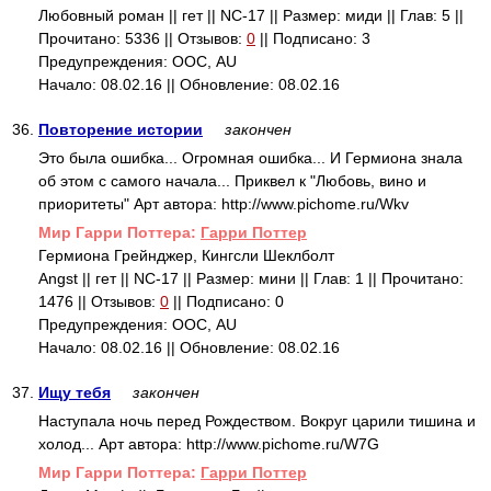
Любовный роман || гет || NC-17 || Размер: миди || Глав: 5 ||
Прочитано: 5336 || Отзывов:
0
|| Подписано: 3
Предупреждения: ООС, AU
Начало: 08.02.16 || Обновление: 08.02.16
36.
Повторение истории
закончен
Это была ошибка... Огромная ошибка... И Гермиона знала
об этом с самого начала... Приквел к "Любовь, вино и
приоритеты" Арт автора: http://www.pichome.ru/Wkv
Mир Гарри Поттера:
Гарри Поттер
Гермиона Грейнджер, Кингсли Шеклболт
Angst || гет || NC-17 || Размер: мини || Глав: 1 || Прочитано:
1476 || Отзывов:
0
|| Подписано: 0
Предупреждения: ООС, AU
Начало: 08.02.16 || Обновление: 08.02.16
37.
Ищу тебя
закончен
Наступала ночь перед Рождеством. Вокруг царили тишина и
холод... Арт автора: http://www.pichome.ru/W7G
Mир Гарри Поттера:
Гарри Поттер