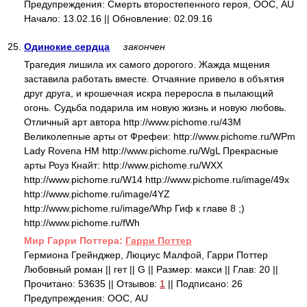
Предупреждения: Смерть второстепенного героя, ООС, AU
Начало: 13.02.16 || Обновление: 02.09.16
25.
Одинокие сердца
закончен
Трагедия лишила их самого дорогого. Жажда мщения
заставила работать вместе. Отчаяние привело в объятия
друг друга, и крошечная искра переросла в пылающий
огонь. Судьба подарила им новую жизнь и новую любовь.
Отличный арт автора http://www.pichome.ru/43M
Великолепные арты от Фрефеи: http://www.pichome.ru/WPm
Lady Rovena HM http://www.pichome.ru/WgL Прекрасные
арты Роуз Кнайт: http://www.pichome.ru/WXX
http://www.pichome.ru/W14 http://www.pichome.ru/image/49x
http://www.pichome.ru/image/4YZ
http://www.pichome.ru/image/Whp Гиф к главе 8 ;)
http://www.pichome.ru/fWh
Mир Гарри Поттера:
Гарри Поттер
Гермиона Грейнджер, Люциус Малфой, Гарри Поттер
Любовный роман || гет || G || Размер: макси || Глав: 20 ||
Прочитано: 53635 || Отзывов:
1
|| Подписано: 26
Предупреждения: ООС, AU