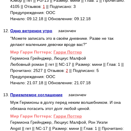
Юмор || гет || PG-13 || Размер: мини || Глав: 1 || Прочитано:
4105 || Отзывов:
1
|| Подписано: 3
Предупреждения: ООС
Начало: 09.12.18 || Обновление: 09.12.18
12.
Одно ветреное утро
закончен
"Можете записать это в своём дневнике. Разве не так
делают маленькие девочки вроде вас?"
Mир Гарри Поттера:
Гарри Поттер
Гермиона Грейнджер, Люциус Малфой
Любовный роман || гет || NC-17 || Размер: мини || Глав: 1 ||
Прочитано: 2527 || Отзывов:
2
|| Подписано: 5
Предупреждения: ООС
Начало: 21.07.18 || Обновление: 21.07.18
13.
Приемлемое соглашение
закончен
Муж Гермионы в долгу перед неким волшебником. И она
обязана погасить этот долг любой ценой.
Mир Гарри Поттера:
Гарри Поттер
Гермиона Грейнджер, Люциус Малфой, Рон Уизли
Angst || гет || NC-17 || Размер: мини || Глав: 1 || Прочитано: