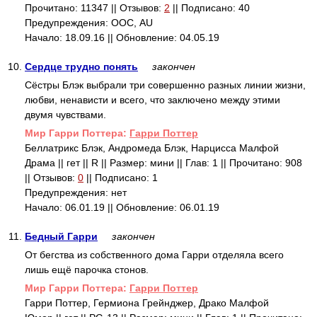
Прочитано: 11347 || Отзывов:
2
|| Подписано: 40
Предупреждения: ООС, AU
Начало: 18.09.16 || Обновление: 04.05.19
10.
Сердце трудно понять
закончен
Сёстры Блэк выбрали три совершенно разных линии жизни,
любви, ненависти и всего, что заключено между этими
двумя чувствами.
Mир Гарри Поттера:
Гарри Поттер
Беллатрикс Блэк, Андромеда Блэк, Нарцисса Малфой
Драма || гет || R || Размер: мини || Глав: 1 || Прочитано: 908
|| Отзывов:
0
|| Подписано: 1
Предупреждения: нет
Начало: 06.01.19 || Обновление: 06.01.19
11.
Бедный Гарри
закончен
От бегства из собственного дома Гарри отделяла всего
лишь ещё парочка стонов.
Mир Гарри Поттера:
Гарри Поттер
Гарри Поттер, Гермиона Грейнджер, Драко Малфой