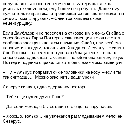
получил достаточно теоретического материала, я, как
учитель окклюменции, ему более не требуюсь. Далее ему
нужна только практика, а тренироваться он вполне может на
своих… кхм… друзьях, – Снейп за кашлем скрыл
нецензурщину.
Если Дамблдор и не повелся на откровенную ложь Снейпа о
способностях Гарри Поттера к окклюменции, то он не стал
особенно заострять на этом внимание. Снейп, при всей его
ненависти к людям, талантливый педагог. И если уж Невилл
Лонгботтом – на редкость туповатый пацаненок – вполне
сносно ежегодно сдает экзамены по «Зельеварению», то уж
Поттер и подавно справился хотя бы с азами окклюменции.
– Ну, – Альбус поправил очки-половинки на носу, – если ты
так считаешь… Можно закончить ваши уроки.
Северус кивнул, едва сдерживая восторг.
– Тебе еще нужен думосброс?
– Да, если можно, я бы оставил его еще на пару часов.
– Хорошо. Только… не увлекайся разглядыванием мелочей,
Северус.