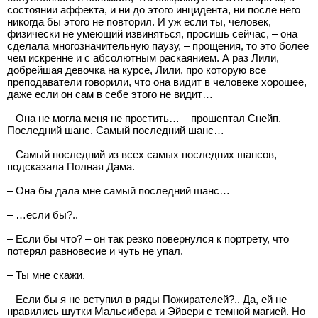
состоянии аффекта, и ни до этого инцидента, ни после него
никогда бы этого не повторил. И уж если ты, человек,
физически не умеющий извиняться, просишь сейчас, – она
сделала многозначительную паузу, – прощения, то это более
чем искренне и с абсолютным раскаянием. А раз Лили,
добрейшая девочка на курсе, Лили, про которую все
преподаватели говорили, что она видит в человеке хорошее,
даже если он сам в себе этого не видит…
– Она не могла меня не простить… – прошептал Снейп. –
Последний шанс. Самый последний шанс…
– Самый последний из всех самых последних шансов, –
подсказала Полная Дама.
– Она бы дала мне самый последний шанс…
– …если бы?..
– Если бы что? – он так резко повернулся к портрету, что
потерял равновесие и чуть не упал.
– Ты мне скажи.
– Если бы я не вступил в ряды Пожирателей?.. Да, ей не
нравились шутки Мальсибера и Эйвери с темной магией. Но