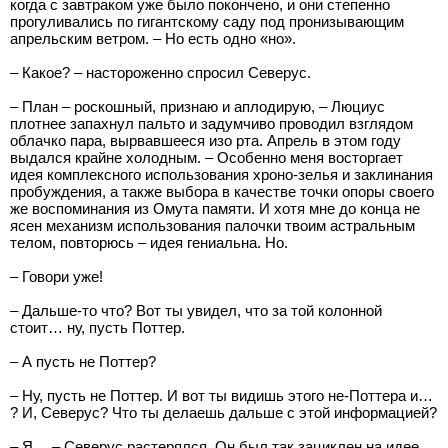
когда с завтраком уже было покончено, и они степенно
прогуливались по гигантскому саду под пронизывающим
апрельским ветром. – Но есть одно «но».
– Какое? – настороженно спросил Северус.
– План – роскошный, признаю и аплодирую, – Люциус
плотнее запахнул пальто и задумчиво проводил взглядом
облачко пара, вырвавшееся изо рта. Апрель в этом году
выдался крайне холодным. – Особенно меня восторгает
идея комплексного использования хроно-зелья и заклинания
пробуждения, а также выбора в качестве точки опоры своего
же воспоминания из Омута памяти. И хотя мне до конца не
ясен механизм использования палочки твоим астральным
телом, повторюсь – идея гениальна. Но.
– Говори уже!
– Дальше-то что? Вот ты увидел, что за той колонной
стоит… ну, пусть Поттер.
– А пусть не Поттер?
– Ну, пусть не Поттер. И вот ты видишь этого не-Поттера и…
? И, Северус? Что ты делаешь дальше с этой информацией?
– Я… – Северус растерялся. Он был так зациклен на идее