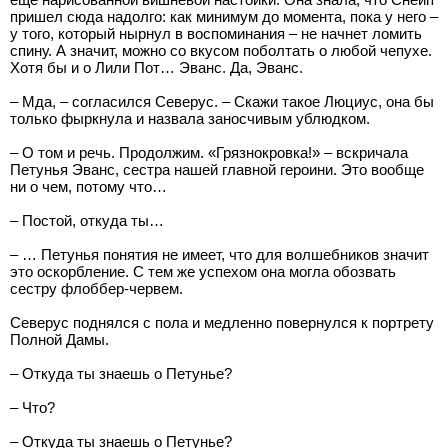
пришел сюда надолго: как минимум до момента, пока у него –
у того, который нырнул в воспоминания – не начнет ломить
спину. А значит, можно со вкусом поболтать о любой чепухе.
Хотя бы и о Лили Пот… Эванс. Да, Эванс.
– Мда, – согласился Северус. – Скажи такое Люциус, она бы
только фыркнула и назвала заносчивым ублюдком.
– О том и речь. Продолжим. «Грязнокровка!» – вскричала
Петунья Эванс, сестра нашей главной героини. Это вообще
ни о чем, потому что…
– Постой, откуда ты…
– … Петунья понятия не имеет, что для волшебников значит
это оскорбление. С тем же успехом она могла обозвать
сестру флоббер-червем.
Северус поднялся с пола и медленно повернулся к портрету
Полной Дамы.
– Откуда ты знаешь о Петунье?
– Что?
– Откуда ты знаешь о Петунье?