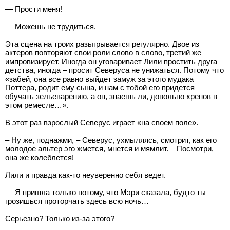
— Прости меня!
— Можешь не трудиться.
Эта сцена на троих разыгрывается регулярно. Двое из
актеров повторяют свои роли слово в слово, третий же –
импровизирует. Иногда он уговаривает Лили простить друга
детства, иногда – просит Северуса не унижаться. Потому что
«забей, она все равно выйдет замуж за этого мудака
Поттера, родит ему сына, и нам с тобой его придется
обучать зельеварению, а он, знаешь ли, довольно хренов в
этом ремесле…».
В этот раз взрослый Северус играет «на своем поле».
– Ну же, поднажми, – Северус, ухмыляясь, смотрит, как его
молодое альтер эго жмется, мнется и мямлит. – Посмотри,
она же колеблется!
Лили и правда как-то неуверенно себя ведет.
— Я пришла только потому, что Мэри сказала, будто ты
грозишься проторчать здесь всю ночь…
Серьезно? Только из-за этого?