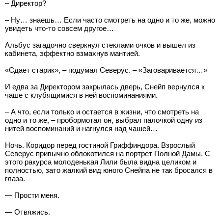
– Директор?
– Ну… знаешь… Если часто смотреть на одно и то же, можно
увидеть что-то совсем другое…
Альбус загадочно сверкнул стеклами очков и вышел из
кабинета, эффектно взмахнув мантией.
«Сдает старик», – подумал Северус. – «Заговаривается…»
И едва за Директором закрылась дверь, Снейп вернулся к
чаше с клубящимися в ней воспоминаниями.
– А что, если только и остается в жизни, что смотреть на
одно и то же, – пробормотал он, выбрал палочкой одну из
нитей воспоминаний и нагнулся над чашей…
Ночь. Коридор перед гостиной Гриффиндора. Взрослый
Северус привычно облокотился на портрет Полной Дамы. С
этого ракурса молоденькая Лили была видна целиком и
полностью, зато жалкий вид юного Снейпа не так бросался в
глаза.
— Прости меня.
— Отвяжись.