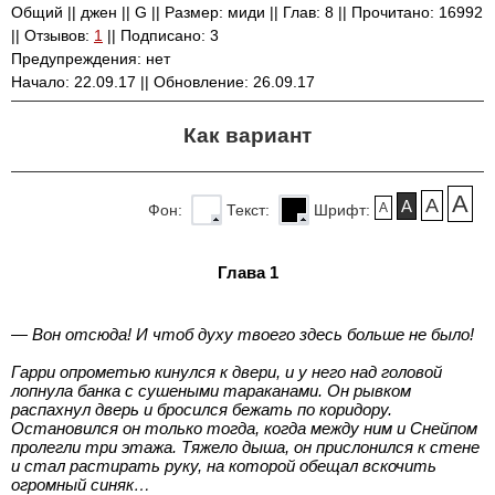
Общий || джен || G || Размер: миди || Глав: 8 || Прочитано: 16992
|| Отзывов:
1
|| Подписано: 3
Предупреждения: нет
Начало: 22.09.17 || Обновление: 26.09.17
Как вариант
A
A
A
A
Фон:
Текст:
Шрифт:
Глава 1
— Вон отсюда! И чтоб духу твоего здесь больше не было!
Гарри опрометью кинулся к двери, и у него над головой
лопнула банка с сушеными тараканами. Он рывком
распахнул дверь и бросился бежать по коридору.
Остановился он только тогда, когда между ним и Снейпом
пролегли три этажа. Тяжело дыша, он прислонился к стене
и стал растирать руку, на которой обещал вскочить
огромный синяк…