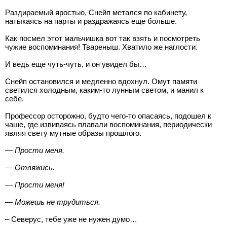
Раздираемый яростью, Снейп метался по кабинету,
натыкаясь на парты и раздражаясь еще больше.
Как посмел этот мальчишка вот так взять и посмотреть
чужие воспоминания! Твареныш. Хватило же наглости.
И ведь еще чуть-чуть, и он увидел бы…
Снейп остановился и медленно вдохнул. Омут памяти
светился холодным, каким-то лунным светом, и манил к
себе.
Профессор осторожно, будто чего-то опасаясь, подошел к
чаше, где извиваясь плавали воспоминания, периодически
являя свету мутные образы прошлого.
— Прости меня.
— Отвяжись.
— Прости меня!
— Можешь не трудиться.
– Северус, тебе уже не нужен думо…