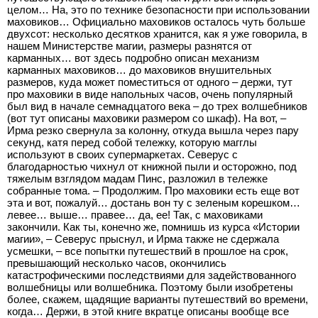
целом… На, это по технике безопасности при использовании
маховиков… Официально маховиков осталось чуть больше
двухсот: несколько десятков хранится, как я уже говорила, в
нашем Министерстве магии, размеры разнятся от
карманных… вот здесь подробно описан механизм
карманных маховиков… до маховиков внушительных
размеров, куда может поместиться от одного – держи, тут
про маховики в виде напольных часов, очень популярный
был вид в начале семнадцатого века – до трех волшебников
(вот тут описаны маховики размером со шкаф). На вот, –
Ирма резко свернула за колонну, откуда вышла через пару
секунд, катя перед собой тележку, которую магглы
используют в своих супермаркетах. Северус с
благодарностью чихнул от книжной пыли и осторожно, под
тяжелым взглядом мадам Пинс, разложил в тележке
собранные тома. – Продолжим. Про маховики есть еще вот
эта и вот, пожалуй… достань вон ту с зеленым корешком…
левее… выше… правее… да, ее! Так, с маховиками
закончили. Как ты, конечно же, помнишь из курса «Истории
магии», – Северус прыснул, и Ирма также не сдержала
усмешки, – все попытки путешествий в прошлое на срок,
превышающий несколько часов, окончились
катастрофическими последствиями для задействованного
волшебницы или волшебника. Поэтому были изобретены
более, скажем, щадящие варианты путешествий во времени,
когда… Держи, в этой книге вкратце описаны вообще все