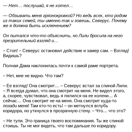
— Нет… послушай, я не хотел…
— Обзывать меня грязнокровкой? Но ведь всех, кто родом
из таких семей, ты именно так и зовешь, Северус. Почему
же я должна быть исключением?
Он пытался что-то объяснить, но Лили бросила на него
презрительный взгляд и…
– Стоп! – Северус остановил действие и замер сам. – Взгляд!
Видишь?
Полная Дама наклонилась почти к самой раме портрета.
– Нет, мне не видно. Что там?
– Ее взгляд! Она смотрит… – Северус встал за спиной Лили.
– Я всегда думал, что она смотрит на меня. Не видел этого,
а, скорее, чувствовал, ведь я пялился на ее колени… А
сейчас… Она смотрит не на меня. Она смотрит куда-то
позади
меня! Там кто-то есть! – он метнулся вглубь
коридора, но уткнулся в прозрачную стену. – Что… что это?
– Не тупи. Это граница твоего воспоминания. Ты же спиной
стоишь. Ты не мог видеть, что там дальше по коридору.