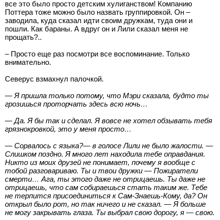
все это было просто детским хулиганством! Компанию
Поттера тоже можно было назвать группировкой. Он –
заводила, куда сказал идти своим дружкам, туда они и
пошли. Как бараны. А вдруг он и Лили сказал меня не
прощать?..
– Просто еще раз посмотри все воспоминание. Только
внимательно.
Северус взмахнул палочкой.
— Я пришла только потому, что Мэри сказала, будто ты
грозишься проторчать здесь всю ночь…
— Да. Я бы так и сделал. Я вовсе не хотел обзывать тебя
грязнокровкой, это у меня просто…
— Сорвалось с языка?— в голосе Лили не было жалости. —
Слишком поздно. Я много лет находила тебе оправдания.
Никто из моих друзей не понимает, почему я вообще с
тобой разговариваю. Ты и твои дружки — Пожиратели
смерти… Ага, ты этого даже не отрицаешь. Ты даже не
отрицаешь, что сам собираешься стать таким же. Тебе
не терпится присоединиться к Сам-Знаешь-Кому, да? Он
открыл было рот, но так ничего и не сказал. — Я больше
не могу закрывать глаза. Ты выбрал свою дорогу, я — свою.