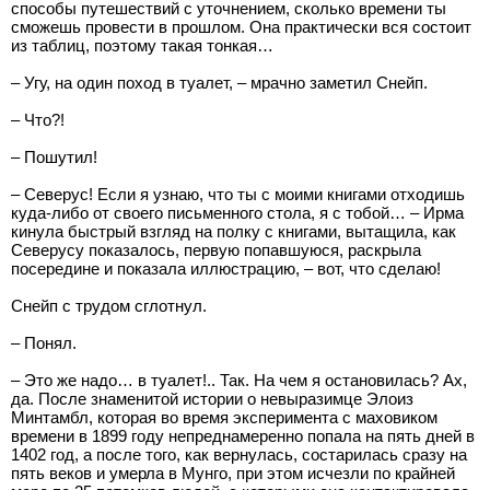
способы путешествий с уточнением, сколько времени ты
сможешь провести в прошлом. Она практически вся состоит
из таблиц, поэтому такая тонкая…
– Угу, на один поход в туалет, – мрачно заметил Снейп.
– Что?!
– Пошутил!
– Северус! Если я узнаю, что ты с моими книгами отходишь
куда-либо от своего письменного стола, я с тобой… – Ирма
кинула быстрый взгляд на полку с книгами, вытащила, как
Северусу показалось, первую попавшуюся, раскрыла
посередине и показала иллюстрацию, – вот, что сделаю!
Снейп с трудом сглотнул.
– Понял.
– Это же надо… в туалет!.. Так. На чем я остановилась? Ах,
да. После знаменитой истории о невыразимце Элоиз
Минтамбл, которая во время эксперимента с маховиком
времени в 1899 году непреднамеренно попала на пять дней в
1402 год, а после того, как вернулась, состарилась сразу на
пять веков и умерла в Мунго, при этом исчезли по крайней