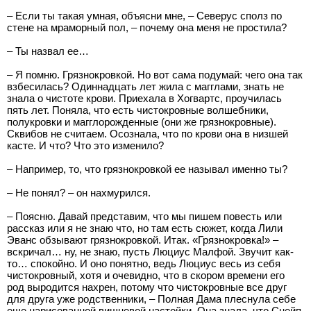
– Если ты такая умная, объясни мне, – Северус сполз по
стене на мраморный пол, – почему она меня не простила?
– Ты назвал ее…
– Я помню. Грязнокровкой. Но вот сама подумай: чего она так
взбесилась? Одиннадцать лет жила с магглами, знать не
знала о чистоте крови. Приехала в Хогвартс, проучилась
пять лет. Поняла, что есть чистокровные волшебники,
полукровки и магглорожденные (они же грязнокровные).
Сквибов не считаем. Осознала, что по крови она в низшей
касте. И что? Что это изменило?
– Например, то, что грязнокровкой ее называл именно ты?
– Не понял? – он нахмурился.
– Поясню. Давай представим, что мы пишем повесть или
рассказ или я не знаю что, но там есть сюжет, когда Лили
Эванс обзывают грязнокровкой. Итак. «Грязнокровка!» –
вскричал… ну, не знаю, пусть Люциус Малфой. Звучит как-
то… спокойно. И оно понятно, ведь Люциус весь из себя
чистокровный, хотя и очевидно, что в скором времени его
род выродится нахрен, потому что чистокровные все друг
для друга уже родственники, – Полная Дама плеснула себе
еще нарисованной вишневой настойки. Она знала, что Снейп