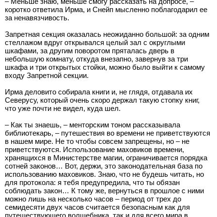
– Меньше знаю, меньше смогу рассказать на допросе, –
коротко ответила Ирма, и Снейп мысленно поблагодарил ее
за ненавязчивость.
Запретная секция оказалась неожиданно большой: за одним
стеллажом вдруг открывался целый зал с округлыми
шкафами, за другим поворотом пряталась дверь в
небольшую комнату, откуда внезапно, завернув за три
шкафа и три открытых стойки, можно было выйти к самому
входу Запретной секции.
Ирма деловито собирала книги и, не глядя, отдавала их
Северусу, который очень скоро держал такую стопку книг,
что уже почти не видел, куда шел.
– Как ты знаешь, – менторским тоном рассказывала
библиотекарь, – путешествия во времени не приветствуются
в нашем мире. Не то чтобы совсем запрещены, но – не
приветствуются. Использование маховиков времени,
хранящихся в Министерстве магии, ограничивается порядка
сотней законов… Вот, держи, это законодательная база по
использованию маховиков. Знаю, что не будешь читать, но
для протокола: я тебя предупредила, что ты обязан
соблюдать закон… К тому же, вернуться в прошлое с ними
можно лишь на несколько часов – период от трех до
семидесяти двух часов считается безопасным как для
путешествующего волшебника, так и для всего мира в