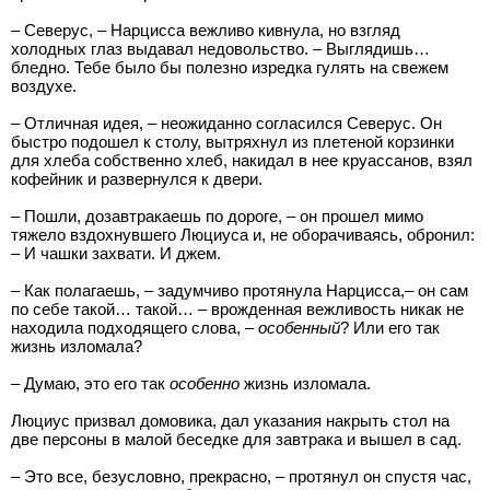
– Северус, – Нарцисса вежливо кивнула, но взгляд
холодных глаз выдавал недовольство. – Выглядишь…
бледно. Тебе было бы полезно изредка гулять на свежем
воздухе.
– Отличная идея, – неожиданно согласился Северус. Он
быстро подошел к столу, вытряхнул из плетеной корзинки
для хлеба собственно хлеб, накидал в нее круассанов, взял
кофейник и развернулся к двери.
– Пошли, дозавтракаешь по дороге, – он прошел мимо
тяжело вздохнувшего Люциуса и, не оборачиваясь, обронил:
– И чашки захвати. И джем.
– Как полагаешь, – задумчиво протянула Нарцисса,– он сам
по себе такой… такой… – врожденная вежливость никак не
находила подходящего слова, –
особенный
? Или его так
жизнь изломала?
– Думаю, это его так
особенно
жизнь изломала.
Люциус призвал домовика, дал указания накрыть стол на
две персоны в малой беседке для завтрака и вышел в сад.
– Это все, безусловно, прекрасно, – протянул он спустя час,