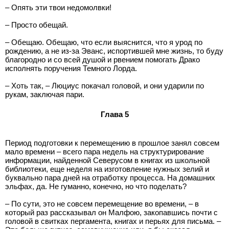
– Опять эти твои недомолвки!
– Просто обещай.
– Обещаю. Обещаю, что если выяснится, что я урод по
рождению, а не из-за Эванс, испортившей мне жизнь, то буду
благородно и со всей душой и рвением помогать Драко
исполнять поручения Темного Лорда.
– Хоть так, – Люциус покачал головой, и они ударили по
рукам, заключая пари.
Глава 5
Период подготовки к перемещению в прошлое занял совсем
мало времени – всего пара недель на структурирование
информации, найденной Северусом в книгах из школьной
библиотеки, еще неделя на изготовление нужных зелий и
буквально пара дней на отработку процесса. На домашних
эльфах, да. Не гуманно, конечно, но что поделать?
– По сути, это не совсем перемещение во времени, – в
который раз рассказывал он Малфою, закопавшись почти с
головой в свитках пергамента, книгах и перьях для письма. –