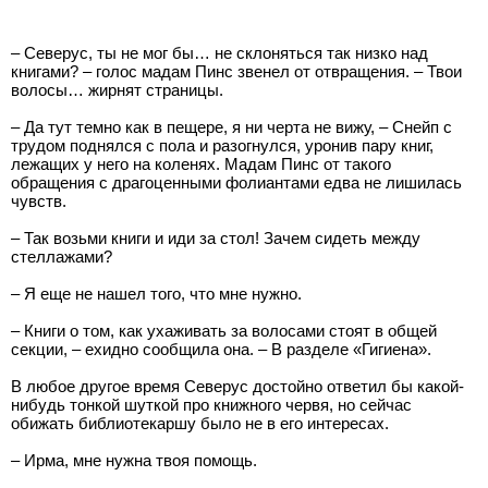
– Северус, ты не мог бы… не склоняться так низко над
книгами? – голос мадам Пинс звенел от отвращения. – Твои
волосы… жирнят страницы.
– Да тут темно как в пещере, я ни черта не вижу, – Снейп с
трудом поднялся с пола и разогнулся, уронив пару книг,
лежащих у него на коленях. Мадам Пинс от такого
обращения с драгоценными фолиантами едва не лишилась
чувств.
– Так возьми книги и иди за стол! Зачем сидеть между
стеллажами?
– Я еще не нашел того, что мне нужно.
– Книги о том, как ухаживать за волосами стоят в общей
секции, – ехидно сообщила она. – В разделе «Гигиена».
В любое другое время Северус достойно ответил бы какой-
нибудь тонкой шуткой про книжного червя, но сейчас
обижать библиотекаршу было не в его интересах.
– Ирма, мне нужна твоя помощь.