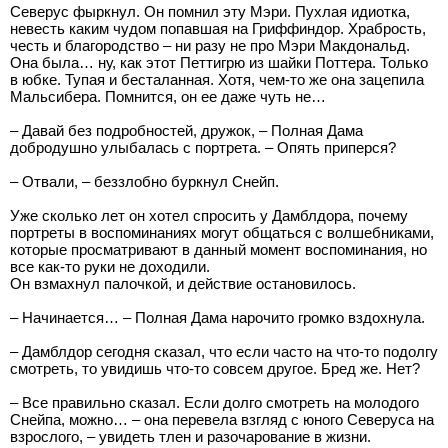
Северус фыркнул. Он помнил эту Мэри. Пухлая идиотка,
невесть каким чудом попавшая на Гриффиндор. Храбрость,
честь и благородство – ни разу не про Мэри Макдональд.
Она была… ну, как этот Петтигрю из шайки Поттера. Только
в юбке. Тупая и бесталанная. Хотя, чем-то же она зацепила
Мальсибера. Помнится, он ее даже чуть не…
– Давай без подробностей, дружок, – Полная Дама
добродушно улыбалась с портрета. – Опять приперся?
– Отвали, – беззлобно буркнул Снейп.
Уже сколько лет он хотел спросить у Дамблдора, почему
портреты в воспоминаниях могут общаться с волшебниками,
которые просматривают в данный момент воспоминания, но
все как-то руки не доходили.
Он взмахнул палочкой, и действие остановилось.
– Начинается… – Полная Дама нарочито громко вздохнула.
– Дамблдор сегодня сказал, что если часто на что-то подолгу
смотреть, то увидишь что-то совсем другое. Бред же. Нет?
– Все правильно сказал. Если долго смотреть на молодого
Снейпа, можно… – она перевела взгляд с юного Северуса на
взрослого, – увидеть тлен и разочарование в жизни.