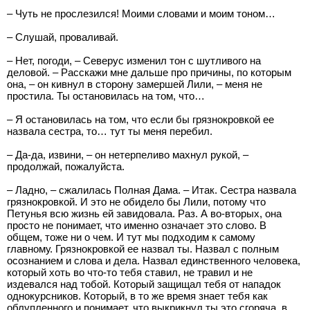
– Чуть не прослезился! Моими словами и моим тоном…
– Слушай, проваливай.
– Нет, погоди, – Северус изменил тон с шутливого на
деловой. – Расскажи мне дальше про причины, по которым
она, – он кивнул в сторону замершей Лили, – меня не
простила. Ты остановилась на том, что…
– Я остановилась на том, что если бы грязнокровкой ее
назвала сестра, то… тут ты меня перебил.
– Да-да, извини, – он нетерпеливо махнул рукой, –
продолжай, пожалуйста.
– Ладно, – сжалилась Полная Дама. – Итак. Сестра назвала
грязнокровкой. И это не обидело бы Лили, потому что
Петунья всю жизнь ей завидовала. Раз. А во-вторых, она
просто не понимает, что именно означает это слово. В
общем, тоже ни о чем. И тут мы подходим к самому
главному. Грязнокровкой ее назвал ты. Назвал с полным
осознанием и слова и дела. Назвал единственного человека,
который хоть во что-то тебя ставил, не травил и не
издевался над тобой. Который защищал тебя от нападок
однокурсников. Который, в то же время знает тебя как
облупленного и понимает, что выкрикнул ты это сгоряча, в