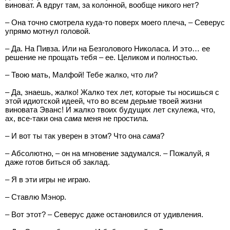
виноват. А вдруг там, за колонной, вообще никого нет?
– Она точно смотрела куда-то поверх моего плеча, – Северус
упрямо мотнул головой.
– Да. На Пивза. Или на Безголового Николаса. И это… ее
решение не прощать тебя – ее. Целиком и полностью.
– Твою мать, Малфой! Тебе жалко, что ли?
– Да, знаешь, жалко! Жалко тех лет, которые ты носишься с
этой идиотской идеей, что во всем дерьме твоей жизни
виновата Эванс! И жалко твоих будущих лет скулежа, что,
ах, все-таки она
сама
меня не простила.
– И вот ты так уверен в этом? Что она
сама
?
– Абсолютно, – он на мгновение задумался. – Пожалуй, я
даже готов биться об заклад.
– Я в эти игры не играю.
– Ставлю Мэнор.
– Вот этот? – Северус даже остановился от удивления.