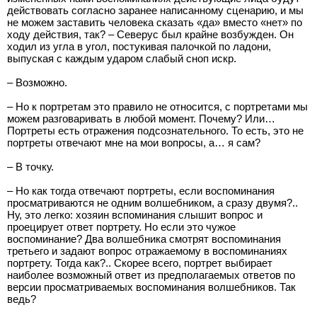
действовать согласно заранее написанному сценарию, и мы
не можем заставить человека сказать «да» вместо «нет» по
ходу действия, так? – Северус был крайне возбужден. Он
ходил из угла в угол, постукивая палочкой по ладони,
выпуская с каждым ударом слабый сноп искр.
– Возможно.
– Но к портретам это правило не относится, с портретами мы
можем разговаривать в любой момент. Почему? Или…
Портреты есть отражения подсознательного. То есть, это не
портреты отвечают мне на мои вопросы, а… я сам?
– В точку.
– Но как тогда отвечают портреты, если воспоминания
просматриваются не одним волшебником, а сразу двумя?..
Ну, это легко: хозяин вспоминания слышит вопрос и
проецирует ответ портрету. Но если это чужое
воспоминание? Два волшебника смотрят воспоминания
третьего и задают вопрос отражаемому в воспоминаниях
портрету. Тогда как?.. Скорее всего, портрет выбирает
наиболее возможный ответ из предполагаемых ответов по
версии просматриваемых воспоминания волшебников. Так
ведь?