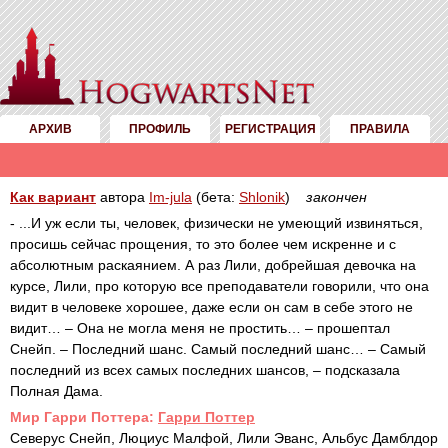
АРХИВ
ПРОФИЛЬ
РЕГИСТРАЦИЯ
ПРАВИЛА
Как вариант
автора
Im-jula
(бета:
Shlonik
)
закончен
- ...И уж если ты, человек, физически не умеющий извиняться,
просишь сейчас прощения, то это более чем искренне и с
абсолютным раскаянием. А раз Лили, добрейшая девочка на
курсе, Лили, про которую все преподаватели говорили, что она
видит в человеке хорошее, даже если он сам в себе этого не
видит… – Она не могла меня не простить… – прошептал
Снейп. – Последний шанс. Самый последний шанс… – Самый
последний из всех самых последних шансов, – подсказала
Полная Дама.
Mир Гарри Поттера:
Гарри Поттер
Северус Снейп, Люциус Малфой, Лили Эванс, Альбус Дамблдор