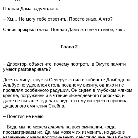
Полная Дама задумалась.
– Хм… Не могу тебе ответить. Просто знаю. А что?
Снейп прикрыл глаза. Полная Дама это не что иное, как…
Глава 2
– Директор, объясните, почему портреты в Омуте памяти
умеют разговаривать?
Десять минут спустя Северус стоял в кабинете Дамблдора.
Альбус не удивился столь позднему визиту, однако и не
проявлял особенного радушия. Он сидел в глубоком мягком
кресле, погруженный в чтение «Ежедневного пророка», и
даже не пытался сделать вид, что ему интересна причина
душевного смятения Снейпа.
– Понятия не имею.
– Ведь мы не можем
влиять
на воспоминания, когда
просматриваем их. Да, мы можем их изменить, но даже в
измененных нами воспоминаниях действующие лица будут