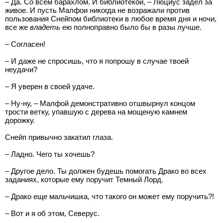
– Да. Со всем барахлом. И библиотекой, – Люциус задел за
живое. И пусть Малфои никогда не возражали против
пользования Снейпом библиотеки в любое время дня и ночи,
все же
владеть
ею полноправно было бы в разы лучше.
– Согласен!
– И даже не спросишь, что я попрошу в случае твоей
неудачи?
– Я уверен в своей удаче.
– Ну-ну, – Малфой демонстративно отшвырнул концом
трости ветку, упавшую с дерева на мощеную камнем
дорожку.
Снейп привычно закатил глаза.
– Ладно. Чего ты хочешь?
– Другое дело. Ты должен будешь помогать Драко во всех
заданиях, которые ему поручит Темный Лорд.
– Драко еще мальчишка, что такого он может ему поручить?!
– Вот и я об этом, Северус.