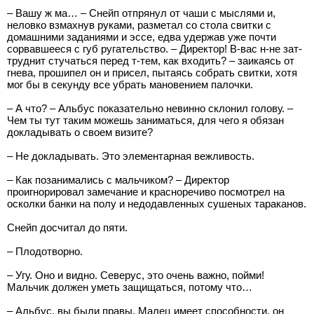
– Вашу ж ма… – Снейп отпрянул от чаши с мыслями и,
неловко взмахнув руками, разметал со стола свитки с
домашними заданиями и эссе, едва удержав уже почти
сорвавшееся с губ ругательство. – Директор! В-вас н-не зат-
труднит стучаться перед т-тем, как входить? – заикаясь от
гнева, прошипел он и присел, пытаясь собрать свитки, хотя
мог бы в секунду все убрать мановением палочки.
– А что? – Альбус показательно невинно склонил голову. –
Чем ты тут таким можешь заниматься, для чего я обязан
докладывать о своем визите?
– Не докладывать. Это элементарная вежливость.
– Как позанимались с мальчиком? – Директор
проигнорировал замечание и красноречиво посмотрел на
осколки банки на полу и недодавленных сушеных тараканов.
Снейп досчитал до пяти.
– Плодотворно.
– Угу. Оно и видно. Северус, это очень важно, пойми!
Мальчик должен уметь защищаться, потому что…
– Альбус, вы были правы. Малец имеет способности, он