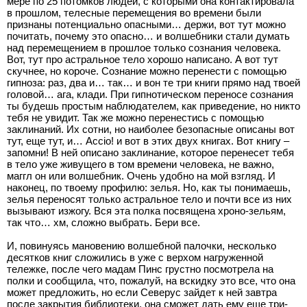
мере по 25 потомков людей, с которыми она контактировала
в прошлом, телесные перемещения во времени были
признаны потенциально опасными… держи, вот тут можно
почитать, почему это опасно… и волшебники стали думать
над перемещением в прошлое только сознания человека.
Вот, тут про астральное тело хорошо написано. А вот тут
скучнее, но короче. Сознание можно перенести с помощью
гипноза: раз, два и… так… и вон те три книги прямо над твоей
головой… ага, клади. При гипнотическом переносе сознания
ты будешь простым наблюдателем, как приведение, но никто
тебя не увидит. Так же можно перенестись с помощью
заклинаний. Их сотни, но наиболее безопасные описаны вот
тут, еще тут, и… Accio! и вот в этих двух книгах. Вот книгу –
запомни! В ней описано заклинание, которое перенесет тебя
в тело уже живущего в том времени человека, не важно,
маггл он или волшебник. Очень удобно на мой взгляд. И
наконец, по твоему профилю: зелья. Но, как ты понимаешь,
зелья переносят только астральное тело и почти все из них
вызывают изжогу. Вся эта полка посвящена хроно-зельям,
так что… хм, сложно выбрать. Бери все.
И, повинуясь мановению волшебной палочки, несколько
десятков книг сложились в уже с верхом нагруженной
тележке, после чего мадам Пинс грустно посмотрела на
полки и сообщила, что, пожалуй, на вскидку это все, что она
может предложить, но если Северус зайдет к ней завтра
после закрытия библиотеки, она сможет дать ему еще три-