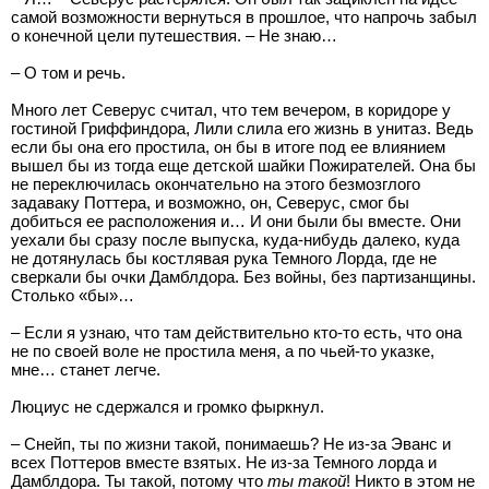
самой возможности вернуться в прошлое, что напрочь забыл
о конечной цели путешествия. – Не знаю…
– О том и речь.
Много лет Северус считал, что тем вечером, в коридоре у
гостиной Гриффиндора, Лили слила его жизнь в унитаз. Ведь
если бы она его простила, он бы в итоге под ее влиянием
вышел бы из тогда еще детской шайки Пожирателей. Она бы
не переключилась окончательно на этого безмозглого
задаваку Поттера, и возможно, он, Северус, смог бы
добиться ее расположения и… И они были бы вместе. Они
уехали бы сразу после выпуска, куда-нибудь далеко, куда
не дотянулась бы костлявая рука Темного Лорда, где не
сверкали бы очки Дамблдора. Без войны, без партизанщины.
Столько «бы»…
– Если я узнаю, что там действительно кто-то есть, что она
не по своей воле не простила меня, а по чьей-то указке,
мне… станет легче.
Люциус не сдержался и громко фыркнул.
– Снейп, ты по жизни такой, понимаешь? Не из-за Эванс и
всех Поттеров вместе взятых. Не из-за Темного лорда и
Дамблдора. Ты такой, потому что
ты такой
! Никто в этом не