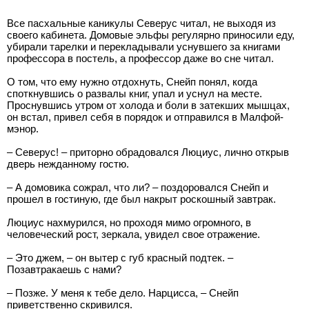
Все пасхальные каникулы Северус читал, не выходя из
своего кабинета. Домовые эльфы регулярно приносили еду,
убирали тарелки и перекладывали уснувшего за книгами
профессора в постель, а профессор даже во сне читал.
О том, что ему нужно отдохнуть, Снейп понял, когда
споткнувшись о развалы книг, упал и уснул на месте.
Проснувшись утром от холода и боли в затекших мышцах,
он встал, привел себя в порядок и отправился в Малфой-
мэнор.
– Северус! – приторно обрадовался Люциус, лично открыв
дверь нежданному гостю.
– А домовика сожрал, что ли? – поздоровался Снейп и
прошел в гостиную, где был накрыт роскошный завтрак.
Люциус нахмурился, но проходя мимо огромного, в
человеческий рост, зеркала, увидел свое отражение.
– Это джем, – он вытер с губ красный подтек. –
Позавтракаешь с нами?
– Позже. У меня к тебе дело. Нарцисса, – Снейп
приветственно скривился.