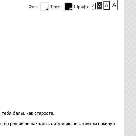
A
A
A
A
Фон:
Текст:
Шрифт:
 тебя балы, как староста.
а, но решив не накалять ситуацию он с кивком покинул