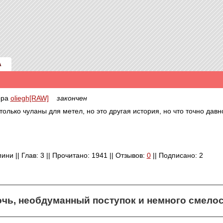
А
ора
oliegh[RAW]
закончен
олько чуланы для метел, но это другая история, но что точно дав
ини || Глав: 3 || Прочитано: 1941 || Отзывов:
0
|| Подписано: 2
чь, необдуманный поступок и немного смело