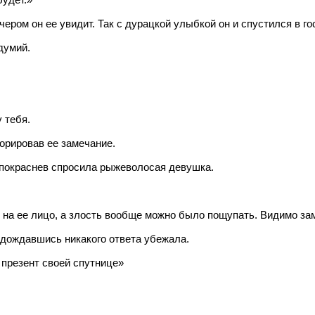
ером он ее увидит. Так с дурацкой улыбкой он и спустился в го
думий.
 тебя.
орировав ее замечание.
 покраснев спросила рыжеволосая девушка.
а ее лицо, а злость вообще можно было пощупать. Видимо заме
 дождавшись никакого ответа убежала.
 презент своей спутнице»