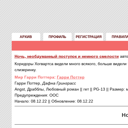
АРХИВ
ПРОФИЛЬ
РЕГИСТРАЦИЯ
ПРАВИЛ
Ночь, необдуманный поступок и немного смелости
авт
Коридоры Хогвартса видели много всякого, больше видели т
слизеринку.
Mир Гарри Поттера:
Гарри Поттер
Гарри Поттер,
Дафна Гринграсс
Angst, Драбблы, Любовный роман || гет || PG-13 || Размер: м
Предупреждения: ООС
Начало: 08.12.22 || Обновление: 08.12.22
Но