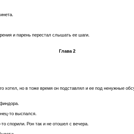
бинета.
рения и парень перестал слышать ее шаги.
Глава 2
 хотел, но в тоже время он подставлял и ее под ненужные обсу
ффиндора.
онец-то выспался.
то спорили. Рон так и не отошел с вечера.
будет.»