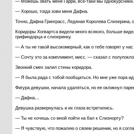
— Можешь звать меня Гарри, все-таки мы однокурсники.
— Хорошо, тогда зови меня Дафна.
Точно, Дафна Гринграсс, Ледяная Королева Слизерина, от
Коридоры Хогвартса видели много всякого, больше видел
грифиндорца и слизеринку.
— А ты не такой высокомерный, как о тебе говорят у нас
— Сочту это за комплимент, мисс. — сказал с полупокло
Звонкий смех залил стены коридора.
— Я была рада с тобой пообщаться. Но мне уже пора идт
Фигура девушки, начала удаляться, но ее окликнул паре
— Дафна…
Девушка развернулась и их глаза встретились.
— Ты не хочешь со мной пойти на бал к Слизнорту?
— Я чувствую, что пожалею о своем решении, но я согла