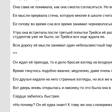
Она сама не понимала, как она смогла согласиться. Но 
Ее мысли прервала стена, которую многие в школе счита
Ее голову во время сна все время занимал черноволосый
Утро она встретила после третьей попытки Трейси её ра
студентов уже не было, но Трейси все еще ждала ее.
Всю дорогу её мысли занимал один небезызвестный пар
***
Он ждал её прихода, то и дело бросая взгляд на входну
Время тянулось подобно жвачке, медленно, даже очень 
Его друзья кидали на него странные взгляды, но все же 
Вот дверь вновь открылась и наконец-то это была она в 
Сердце забилось быстрее.
«Но почему? Он её едва знает! К тому же она слизеринк