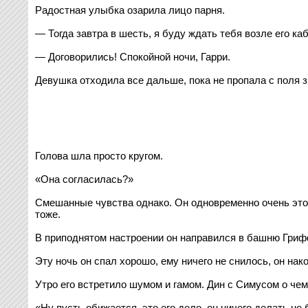
Радостная улыбка озарила лицо парня.
— Тогда завтра в шесть, я буду ждать тебя возле его ка
— Договорились! Спокойной ночи, Гарри.
Девушка отходила все дальше, пока не пропала с поля з
Голова шла просто кругом.
«Она согласилась?»
Смешанные чувства однако. Он одновременно очень этого
тоже.
В приподнятом настроении он направился в башню Гри
Эту ночь он спал хорошо, ему ничего не снилось, он нак
Утро его встретило шумом и гамом. Дин с Симусом о чем-
«Ну пусть обижается, это его дело, он ничего делать не 