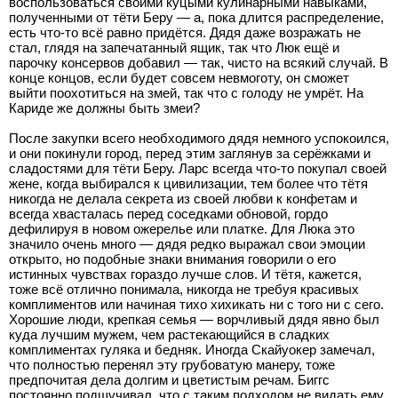
воспользоваться своими куцыми кулинарными навыками,
полученными от тёти Беру — а, пока длится распределение,
есть что-то всё равно придётся. Дядя даже возражать не
стал, глядя на запечатанный ящик, так что Люк ещё и
парочку консервов добавил — так, чисто на всякий случай. В
конце концов, если будет совсем невмоготу, он сможет
выйти поохотиться на змей, так что с голоду не умрёт. На
Кариде же должны быть змеи?
После закупки всего необходимого дядя немного успокоился,
и они покинули город, перед этим заглянув за серёжками и
сладостями для тёти Беру. Ларс всегда что-то покупал своей
жене, когда выбирался к цивилизации, тем более что тётя
никогда не делала секрета из своей любви к конфетам и
всегда хвасталась перед соседками обновой, гордо
дефилируя в новом ожерелье или платке. Для Люка это
значило очень много — дядя редко выражал свои эмоции
открыто, но подобные знаки внимания говорили о его
истинных чувствах гораздо лучше слов. И тётя, кажется,
тоже всё отлично понимала, никогда не требуя красивых
комплиментов или начиная тихо хихикать ни с того ни с сего.
Хорошие люди, крепкая семья — ворчливый дядя явно был
куда лучшим мужем, чем растекающийся в сладких
комплиментах гуляка и бедняк. Иногда Скайуокер замечал,
что полностью перенял эту грубоватую манеру, тоже
предпочитая дела долгим и цветистым речам. Биггс
постоянно подшучивал, что с таким подходом не видать ему