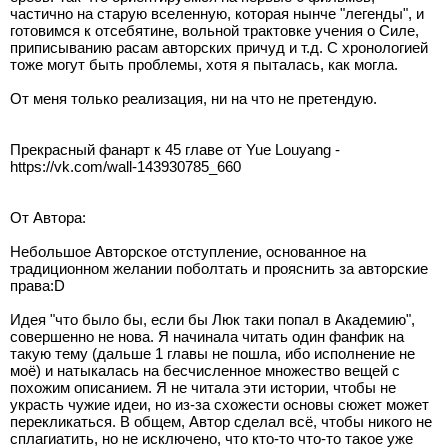
частично на старую вселенную, которая нынче "легенды", и
готовимся к отсебятине, вольной трактовке учения о Силе,
приписыванию расам авторских причуд и т.д. С хронологией
тоже могут быть проблемы, хотя я пыталась, как могла.
От меня только реализация, ни на что не претендую.
Прекрасный фанарт к 45 главе от Yue Louyang -
https://vk.com/wall-143930785_660
От Автора:
Небольшое Авторское отступление, основанное на
традиционном желании поболтать и прояснить за авторские
права:D
Идея "что было бы, если бы Люк таки попал в Академию",
совершенно не нова. Я начинала читать один фанфик на
такую тему (дальше 1 главы не пошла, ибо исполнение не
моё) и натыкалась на бесчисленное множество вещей с
похожим описанием. Я не читала эти истории, чтобы не
украсть чужие идеи, но из-за схожести основы сюжет может
перекликаться. В общем, Автор сделал всё, чтобы никого не
сплагиатить, но не исключено, что кто-то что-то такое уже