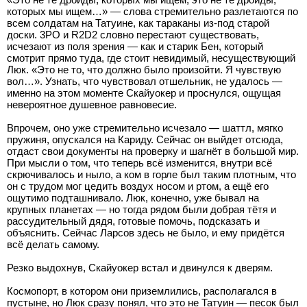
которых мы ищем…» — слова стремительно разлетаются по
всем солдатам на Татуине, как тараканы из-под старой
доски. 3PO и R2D2 словно перестают существовать,
исчезают из поля зрения — как и старик Бен, который
смотрит прямо туда, где стоит невидимый, несуществующий
Люк. «Это не то, что должно было произойти. Я чувствую
вол…». Узнать, что чувствовал отшельник, не удалось —
именно на этом моменте Скайуокер и проснулся, ощущая
невероятное душевное равновесие.
Впрочем, оно уже стремительно исчезало — шаттл, мягко
пружиня, опускался на Кариду. Сейчас он выйдет отсюда,
отдаст свои документы на проверку и шагнёт в большой мир.
При мысли о том, что теперь всё изменится, внутри всё
скрючивалось и ныло, а ком в горле был таким плотным, что
он с трудом мог цедить воздух носом и ртом, а ещё его
ощутимо подташнивало. Люк, конечно, уже бывал на
крупных планетах — но тогда рядом были добрая тётя и
рассудительный дядя, готовые помочь, подсказать и
объяснить. Сейчас Ларсов здесь не было, и ему придётся
всё делать самому.
Резко выдохнув, Скайуокер встал и двинулся к дверям.
Космопорт, в котором они приземлились, располагался в
пустыне, но Люк сразу понял, что это не Татуин — песок был