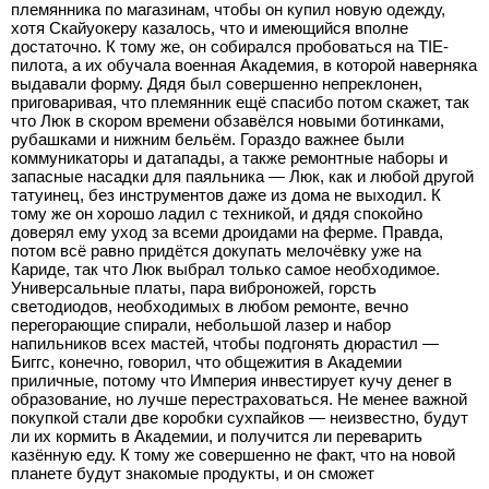
племянника по магазинам, чтобы он купил новую одежду,
хотя Скайуокеру казалось, что и имеющийся вполне
достаточно. К тому же, он собирался пробоваться на TIE-
пилота, а их обучала военная Академия, в которой наверняка
выдавали форму. Дядя был совершенно непреклонен,
приговаривая, что племянник ещё спасибо потом скажет, так
что Люк в скором времени обзавёлся новыми ботинками,
рубашками и нижним бельём. Гораздо важнее были
коммуникаторы и датапады, а также ремонтные наборы и
запасные насадки для паяльника — Люк, как и любой другой
татуинец, без инструментов даже из дома не выходил. К
тому же он хорошо ладил с техникой, и дядя спокойно
доверял ему уход за всеми дроидами на ферме. Правда,
потом всё равно придётся докупать мелочёвку уже на
Кариде, так что Люк выбрал только самое необходимое.
Универсальные платы, пара виброножей, горсть
светодиодов, необходимых в любом ремонте, вечно
перегорающие спирали, небольшой лазер и набор
напильников всех мастей, чтобы подгонять дюрастил —
Биггс, конечно, говорил, что общежития в Академии
приличные, потому что Империя инвестирует кучу денег в
образование, но лучше перестраховаться. Не менее важной
покупкой стали две коробки сухпайков — неизвестно, будут
ли их кормить в Академии, и получится ли переварить
казённую еду. К тому же совершенно не факт, что на новой
планете будут знакомые продукты, и он сможет