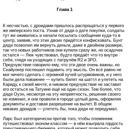
Глава 1
К несчастью, с дроидами пришлось распрощаться у первого
же имперского поста. Узнав от дяди о дате покупки, солдаты
тут же оживились и начали посылать сообщения куда-то в
центр, заявив, что этих двоих придётся конфисковать. Бунт
дяди позволил им вернуть деньги, даже в двойном размере,
так что новых работников они купили сразу же, но осадочек
остался — Люк чувствовал, будто предаёт что-то внутри
себя, глядя на уходящих с патрулём R2 и 3РО.
Предчувствие говорило ему, что эти двое очень важны, но
Скайуокер поспешил подавить эту мысль. Он всё равно не
мог ничего сделать с огромной кучей штурмовиков, и у него
были дела поважнее — купить билет на шаттл и улететь на
Кариду, к своей мечте, и никакое предчувствие не заставит
его остаться на Татуине ещё на один сезон. Тем более, что
дядя Оуэн, несмотря на эту неприятность, решения своего
не изменил, и они провели в городе целый день, оформляя
документы и доставая разрешение на вылет. В общем
никаких дроидов — улететь бы, пока дядя не передумал.
Ларс был категорически против того, чтобы племянник
путешествовал эконом-классом — в нём взыграла гордость
преуспевающего фермера, который может позволить себе