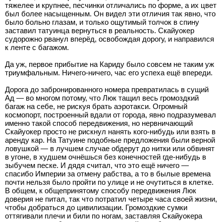
тяжелее и крупнее, песчинки отличались по форме, а их цвет
был более насыщенным. Он видел эти отличия так явно, что
было больно глазам, и только ощутимый толчок в спину
заставил татуинца вернуться в реальность. Скайуокер
судорожно рванул вперёд, освобождая дорогу, и направился
к ленте с багажом.
Да уж, первое прибытие на Кариду было совсем не таким уж
триумфальным. Ничего-ничего, час его успеха ещё впереди.
Дорога до забронированного номера превратилась в сущий
Ад — во многом потому, что Люк тащил весь громоздкий
багаж на себе, не рискуя брать аэротакси. Огромный
космопорт, построенный вдали от города, явно подразумевал
именно такой способ передвижения, но нервничающий
Скайуокер просто не рискнул нанять кого-нибудь или взять в
аренду кар. На Татуине подобные предложения были верной
ловушкой — в лучшем случае обдерут до нитки или обвинят
в угоне, в худшем очнёшься без конечностей где-нибудь в
зыбучем песке. И дядя считал, что это ещё ничего —
спасибо Империи за отмену рабства, а то в былые времена
почти нельзя было пройти по улице и не очутиться в клетке.
В общем, к общепринятому способу передвижения Люк
доверия не питал, так что потратил четыре часа своей жизни,
чтобы добраться до цивилизации. Громоздкие сумки
оттягивали плечи и били по ногам, заставляя Скайуокера