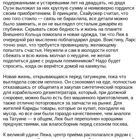
подержанными и устаревшими лет на двадцать, но дядя
Оуэн выложил за них круглую сумму и неимоверно гордился
своим приобретением. В принципе, Скайуокер считал, что
оно того стоило — связь не барахлила, все детали можно
было заменить, и он не выглядел отсталым дикарём из
глубинки. Скрывать свою бедность и жизнь на планете
Внешнего Кольца помогала и новая одежда, так что Люк в
очередной раз мысленно поблагодарил дядю. Воистину, Ларс
точно знал, что требуется провинциалу, желающему
попытать счастья. Неужели и сам в молодости хотел
сбежать и всю жизнь молчал о неудаче, не желая
поделиться даже с родным племянником? Надо будет
спросить, когда он вернётся домой на каникулы.
Новая жизнь, открывающаяся перед татуинцем, пока что
выглядела совсем неплохо. Он сэкономил на еде, полностью
отказавшись от общепита и закупая синтетический порошок
для корабельного дезинтегратора, который, при должной
сноровке, можно было есть без машинного приготовления, а
также отлично поторговался за запчасти на рынке. Для
жителей Кариды товары, которые он купил, походили на
мусор, но все они были гораздо качественнее, чем аналоги
на Татуине — в общем, Люк был переполнен хорошими
предчувствиями, как влагосборник перед сезоном посева.
К великой удаче Люка, центр приёма располагался рядом с