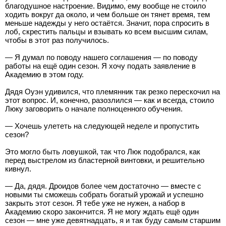
благодушное настроение. Видимо, ему вообще не стоило
ходить вокруг да около, и чем больше он тянет время, тем
меньше надежды у него остаётся. Значит, пора спросить в
лоб, скрестить пальцы и взывать ко всем высшим силам,
чтобы в этот раз получилось.
— Я думал по поводу нашего соглашения — по поводу
работы на ещё один сезон. Я хочу подать заявление в
Академию в этом году.
Дядя Оуэн удивился, что племянник так резко перескочил на
этот вопрос. И, конечно, разозлился — как и всегда, стоило
Люку заговорить о начале полноценного обучения.
— Хочешь улететь на следующей неделе и пропустить
сезон?
Это могло быть ловушкой, так что Люк подобрался, как
перед выстрелом из бластерной винтовки, и решительно
кивнул.
— Да, дядя. Дроидов более чем достаточно — вместе с
новыми ты сможешь собрать богатый урожай и успешно
закрыть этот сезон. Я тебе уже не нужен, а набор в
Академию скоро закончится. Я не могу ждать ещё один
сезон — мне уже девятнадцать, я и так буду самым старшим