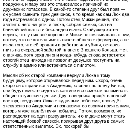
подружки, и пару раз это становилось причиной их
дружеских потасовок. В какой-то степени друг был прав —
он успел сменить трёх девчонок, в то время как сам Люк два
года встречался с одной. Потом отец Микки решил, что
хватит с него нищеты и песка, собрал семью, сел на
ближайший шаттл и бесследно исчез. Скайуокер хотел
верить, что у них всё хорошо, и Микки не связывалась с ним,
потому что не хотела иметь ничего общего с фермером, а не
из-за того, что её продали в рабство или убили, оставив
гнить на очередной забытой планете Внешнего Кольца. Нет,
она жива, хотя вряд ли они когда-нибудь снова встретятся —
строгий отец никогда не позволит девушке поступить на
службу в армию или встречаться с пилотом.
Мысли об их старой компании вернули Люка к тому
будущему, которое открывалось перед ним. Скоро, очень
скоро он отправится в Академию, хлопнет по плечу Биггса,
они будут вместе сидеть в кантине и со смехом вспоминать
общие татуинские деньки. Друг наверняка придёт в полный
восторг, поздравит Люка с «удачным побегом», проведёт
экскурсию по Академии и познакомит со своими приятелями,
которым уже наплёл кучу небылиц. Потом, возможно, их
распределят на один разрушитель, и они даже могут стать
настоящей боевой связкой, прикрывая друг друга в самых
ответственных вылетах. Эх, поскорей бы!