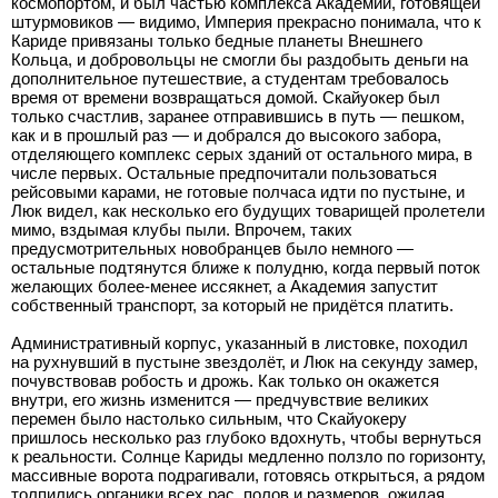
космопортом, и был частью комплекса Академии, готовящей
штурмовиков — видимо, Империя прекрасно понимала, что к
Кариде привязаны только бедные планеты Внешнего
Кольца, и добровольцы не смогли бы раздобыть деньги на
дополнительное путешествие, а студентам требовалось
время от времени возвращаться домой. Скайуокер был
только счастлив, заранее отправившись в путь — пешком,
как и в прошлый раз — и добрался до высокого забора,
отделяющего комплекс серых зданий от остального мира, в
числе первых. Остальные предпочитали пользоваться
рейсовыми карами, не готовые полчаса идти по пустыне, и
Люк видел, как несколько его будущих товарищей пролетели
мимо, вздымая клубы пыли. Впрочем, таких
предусмотрительных новобранцев было немного —
остальные подтянутся ближе к полудню, когда первый поток
желающих более-менее иссякнет, а Академия запустит
собственный транспорт, за который не придётся платить.
Административный корпус, указанный в листовке, походил
на рухнувший в пустыне звездолёт, и Люк на секунду замер,
почувствовав робость и дрожь. Как только он окажется
внутри, его жизнь изменится — предчувствие великих
перемен было настолько сильным, что Скайуокеру
пришлось несколько раз глубоко вдохнуть, чтобы вернуться
к реальности. Солнце Кариды медленно ползло по горизонту,
массивные ворота подрагивали, готовясь открыться, а рядом
толпились органики всех рас, полов и размеров, ожидая