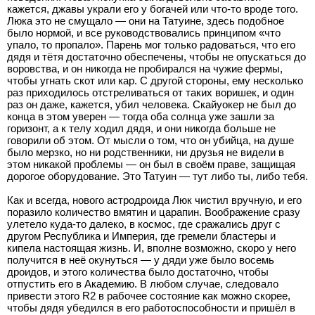
кажется, джавы украли его у богачей или что-то вроде того.
Люка это не смущало — они на Татуине, здесь подобное
было нормой, и все руководствовались принципом «что
упало, то пропало». Парень мог только радоваться, что его
дядя и тётя достаточно обеспечены, чтобы не опускаться до
воровства, и он никогда не пробирался на чужие фермы,
чтобы угнать скот или кар. С другой стороны, ему несколько
раз приходилось отстреливаться от таких воришек, и один
раз он даже, кажется, убил человека. Скайуокер не был до
конца в этом уверен — тогда оба солнца уже зашли за
горизонт, а к телу ходил дядя, и они никогда больше не
говорили об этом. От мысли о том, что он убийца, на душе
было мерзко, но ни родственники, ни друзья не видели в
этом никакой проблемы — он был в своём праве, защищая
дорогое оборудование. Это Татуин — тут либо ты, либо тебя.
Как и всегда, нового астродроида Люк чистил вручную, и его
поразило количество вмятин и царапин. Воображение сразу
улетело куда-то далеко, в космос, где сражались друг с
другом Республика и Империя, где гремели бластеры и
кипела настоящая жизнь. И, вполне возможно, скоро у него
получится в неё окунуться — у дяди уже было восемь
дроидов, и этого количества было достаточно, чтобы
отпустить его в Академию. В любом случае, следовало
привести этого R2 в рабочее состояние как можно скорее,
чтобы дядя убедился в его работоспособности и пришёл в