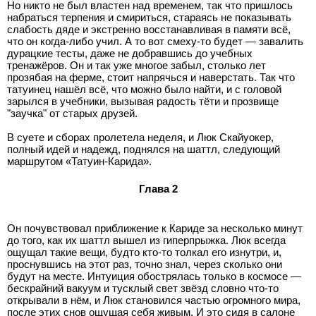
Но никто не был властен над временем, так что пришлось
набраться терпения и смириться, стараясь не показывать
слабость дяде и экстренно восстанавливая в памяти всё,
что он когда-либо учил. А то вот смеху-то будет — завалить
дурацкие тесты, даже не добравшись до учебных
тренажёров. Он и так уже многое забыл, столько лет
прозябая на ферме, стоит напрячься и наверстать. Так что
татуинец нашёл всё, что можно было найти, и с головой
зарылся в учебники, вызывая радость тёти и прозвище
"заучка" от старых друзей.
В суете и сборах пролетела неделя, и Люк Скайуокер,
полный идей и надежд, поднялся на шаттл, следующий
маршрутом «Татуин-Карида».
Глава 2
Он почувствовал приближение к Кариде за несколько минут
до того, как их шаттл вышел из гиперпрыжка. Люк всегда
ощущал такие вещи, будто кто-то толкал его изнутри, и,
проснувшись на этот раз, точно знал, через сколько они
будут на месте. Интуиция обострялась только в космосе —
бескрайний вакуум и тусклый свет звёзд словно что-то
открывали в нём, и Люк становился частью огромного мира,
после этих снов ощущая себя живым. И это сидя в салоне