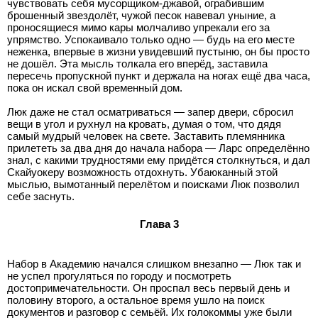
чувствовать себя мусорщиком-джавой, ограбившим
брошенный звездолёт, чужой песок навевал уныние, а
проносящиеся мимо кары молчаливо упрекали его за
упрямство. Успокаивало только одно — будь на его месте
неженка, впервые в жизни увидевший пустыню, он бы просто
не дошёл. Эта мысль толкала его вперёд, заставила
пересечь пропускной пункт и держала на ногах ещё два часа,
пока он искал свой временный дом.
Люк даже не стал осматриваться — запер двери, сбросил
вещи в угол и рухнул на кровать, думая о том, что дядя
самый мудрый человек на свете. Заставить племянника
прилететь за два дня до начала набора — Ларс определённо
знал, с какими трудностями ему придётся столкнуться, и дал
Скайуокеру возможность отдохнуть. Убаюканный этой
мыслью, вымотанный перелётом и поисками Люк позволил
себе заснуть.
Глава 3
Набор в Академию начался слишком внезапно — Люк так и
не успел прогуляться по городу и посмотреть
достопримечательности. Он проспал весь первый день и
половину второго, а остальное время ушло на поиск
документов и разговор с семьёй. Их голокоммы уже были