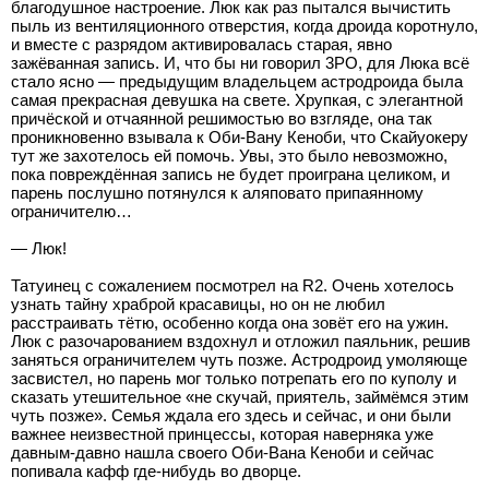
благодушное настроение. Люк как раз пытался вычистить
пыль из вентиляционного отверстия, когда дроида коротнуло,
и вместе с разрядом активировалась старая, явно
зажёванная запись. И, что бы ни говорил 3РО, для Люка всё
стало ясно — предыдущим владельцем астродроида была
самая прекрасная девушка на свете. Хрупкая, с элегантной
причёской и отчаянной решимостью во взгляде, она так
проникновенно взывала к Оби-Вану Кеноби, что Скайуокеру
тут же захотелось ей помочь. Увы, это было невозможно,
пока повреждённая запись не будет проиграна целиком, и
парень послушно потянулся к аляповато припаянному
ограничителю…
— Люк!
Татуинец с сожалением посмотрел на R2. Очень хотелось
узнать тайну храброй красавицы, но он не любил
расстраивать тётю, особенно когда она зовёт его на ужин.
Люк с разочарованием вздохнул и отложил паяльник, решив
заняться ограничителем чуть позже. Астродроид умоляюще
засвистел, но парень мог только потрепать его по куполу и
сказать утешительное «не скучай, приятель, займёмся этим
чуть позже». Семья ждала его здесь и сейчас, и они были
важнее неизвестной принцессы, которая наверняка уже
давным-давно нашла своего Оби-Вана Кеноби и сейчас
попивала кафф где-нибудь во дворце.