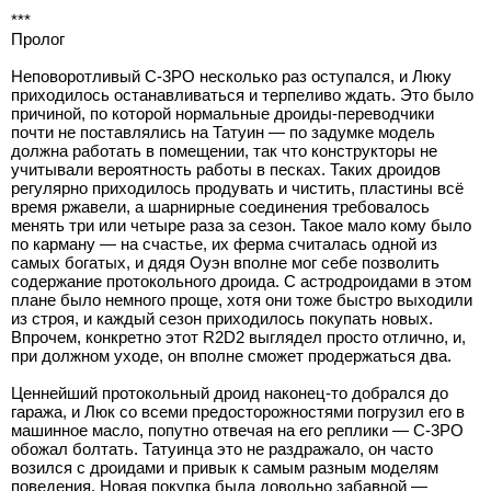
***
Пролог
Неповоротливый С-3РО несколько раз оступался, и Люку
приходилось останавливаться и терпеливо ждать. Это было
причиной, по которой нормальные дроиды-переводчики
почти не поставлялись на Татуин — по задумке модель
должна работать в помещении, так что конструкторы не
учитывали вероятность работы в песках. Таких дроидов
регулярно приходилось продувать и чистить, пластины всё
время ржавели, а шарнирные соединения требовалось
менять три или четыре раза за сезон. Такое мало кому было
по карману — на счастье, их ферма считалась одной из
самых богатых, и дядя Оуэн вполне мог себе позволить
содержание протокольного дроида. С астродроидами в этом
плане было немного проще, хотя они тоже быстро выходили
из строя, и каждый сезон приходилось покупать новых.
Впрочем, конкретно этот R2D2 выглядел просто отлично, и,
при должном уходе, он вполне сможет продержаться два.
Ценнейший протокольный дроид наконец-то добрался до
гаража, и Люк со всеми предосторожностями погрузил его в
машинное масло, попутно отвечая на его реплики — С-3РО
обожал болтать. Татуинца это не раздражало, он часто
возился с дроидами и привык к самым разным моделям
поведения. Новая покупка была довольно забавной —