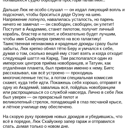
Дальше Люк не особо слушал — он издал ликующий вопль и
подскочил, чтобы броситься дяде Оуэну на шею.
Напряжение лопнуло, навалилась усталость, но парень
ничего не замечал — он свободен, свободен, он улетит!
Поступит в Академию, станет пилотом, получит личный
корабль, бластер и патент, и обязательно будет лучшим,
чтобы имя Скайуокера гремело на всю галактику!
Таинственная незнакомка и краденые дроиды сразу были
забыты, Люк крепко обнял тётю Беру и умчался к себе,
думая о том, сколько вещей ему стоит взять и когда отходит
следующий шаттл на Карид. Там располагался один из
имперских центров приёма новобранцев, и Татуин, как
отдалённая планета, был привязан именно к нему. Биггс
рассказывал, как всё устроено — проходишь
многочисленные тесты, а потом специальная комиссия
скажет, куда тебе идти. Покажешь себя хорошо, отправят в
одну из Академий, завалишь всё, пойдёшь новобранцем
или распрощаешься со службой навсегда. Лично в себе Люк
был уверен — он прекрасный пилот и
великолепный стрелок, попадающий в глаз песчаной крысе,
и лётное училище ему обеспечено.
На скорую руку проверив новых дроидов и убедившись, что
всё в порядке, Люк Скайуокер запер гараж и отправился
спать, думая только о новом дне.