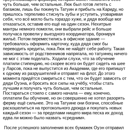
чуть больше, чем остальные. Люк был готов лететь с
багажом, лишь бы покинуть Татуин и прибыть на Кариду, но
пришлось терпеливо стиснуть зубы и уступить, уговаривая
себя, что всё могло быть гораздо хуже, и дядя вообще мог
отказаться, оставив его ещё на один сезон. Нехитрые
мантры немного помогли, они выбрали рейс и больше
получаса провели у выездного координатора, бронируя
жильё. Потом переместились в офисное здание —
требовалось оформить карточку, куда дядя смог бы
переводить кредиты, пока Люк не найдёт себе работу. Такая
зависимость от родственников напрягала, но татуинец ничего
не мог с этим поделать. Ходили слухи, что за обучение
платили стипендию, но скорее всего он будет сидеть на шее
у Ларсов, пока не выпустится из Академии, где его припишут
к одному из разрушителей и отправят на флот. До этого
момента придётся смириться с тем, что он будет зависеть от
дяди Оуэна, и бросить все силы на учёбу, чтобы стать
лучшим и получать чуть больше, чем остальные.
Постараться стоило с самого начала — ему, конечно,
оплатили бы обучение, но он совершенно не хотел разорять
ферму ещё сильнее. Это на Татуине они богачи, способные
раскошелиться на протокольного дроида и покупать новых
каждый сезон — за пределами нищего мира песка их доход
едва ли можно было назвать «средним».
После успешного заполнения всех бумажек Оуэн отправил