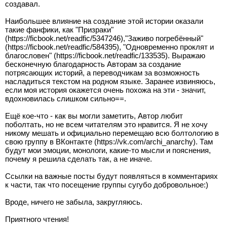
создавал.
Наибольшее влияние на создание этой истории оказали
такие фанфики, как "Призраки"
(https://ficbook.net/readfic/5347246),"Заживо погребённый"
(https://ficbook.net/readfic/584395), "Одновременно проклят и
благословен" (https://ficbook.net/readfic/133535). Выражаю
бесконечную благодарность Авторам за создание
потрясающих историй, а переводчикам за возможность
насладиться текстом на родном языке. Заранее извиняюсь,
если моя история окажется очень похожа на эти - значит,
вдохновилась слишком сильно==.
Ещё кое-что - как вы могли заметить, Автор любит
поболтать, но не всем читателям это нравится. Я не хочу
никому мешать и официально перемещаю всю болтологию в
свою группу в ВКонтакте (https://vk.com/archi_anarchy). Там
будут мои эмоции, монологи, какие-то мысли и пояснения,
почему я решила сделать так, а не иначе.
Ссылки на важные посты будут появляться в комментариях
к части, так что посещение группы сугубо добровольное:)
Вроде, ничего не забыла, закругляюсь.
Приятного чтения!