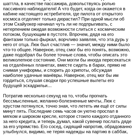
шаттла, в качестве пассажира, довольствуясь ролью
пассивного наблюдателя! А что будет, когда он окажется в
кабине настоящего истребителя, где пилота от открытого
космоса отделяет только дюрастил? При одной мысли об
этом Скайуокер начинал чуть ли не подпрыгивать, с
нетерпением ожидая возможности слиться с космическим
потоком, бушующим в пустоте. Впрочем, дядя на его
фантазии только фыркал, ворчливо заявляя, что эта дурь у
него от отца. Люк был счастлив — значит, между ними было
что-то общее. Наверное, отец смог бы его понять, возможно,
даже подобрал бы более точные слова, чтобы описать это
великолепное состояние. Они могли бы иногда пересекаться
на отдалённых планетах, вместе сидеть в барах, прямо не
снимая униформы, и спорить до хрипоты, обсуждая
наиболее удачные манёвры. Наверное, отец мог бы им
гордиться, слушая сводки про успешные вылеты его
будущей эскадрильи…
Потратив несколько секунд на то, чтобы прогнать
бессмысленные, желанно-болезненные мечты, Люк с
хрустом потянулся, точно зная, что лететь им ещё от силы
минут пять. Последние семь часов он уютно проспал в
мягком и широком кресле, которое стоило каждого отданного
за него кредита, и теперь думал, какой сувенир послать дяде
за его упрямство. Его сосед, сидящий напротив, обрадованно
улыбнулся, видимо, не теряя надежды на партию в саббак,