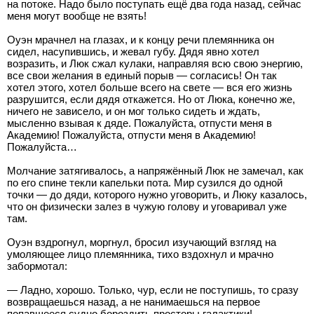
на потоке. Надо было поступать ещё два года назад, сейчас
меня могут вообще не взять!
Оуэн мрачнел на глазах, и к концу речи племянника он
сидел, насупившись, и жевал губу. Дядя явно хотел
возразить, и Люк сжал кулаки, направляя всю свою энергию,
все свои желания в единый порыв — согласись! Он так
хотел этого, хотел больше всего на свете — вся его жизнь
разрушится, если дядя откажется. Но от Люка, конечно же,
ничего не зависело, и он мог только сидеть и ждать,
мысленно взывая к дяде. Пожалуйста, отпусти меня в
Академию! Пожалуйста, отпусти меня в Академию!
Пожалуйста…
Молчание затягивалось, а напряжённый Люк не замечал, как
по его спине текли капельки пота. Мир сузился до одной
точки — до дяди, которого нужно уговорить, и Люку казалось,
что он физически залез в чужую голову и уговаривал уже
там.
Оуэн вздрогнул, моргнул, бросил изучающий взгляд на
умоляющее лицо племянника, тихо вздохнул и мрачно
забормотал:
— Ладно, хорошо. Только, чур, если не поступишь, то сразу
возвращаешься назад, а не нанимаешься на первое
попавшееся судно бороздить просторы галактики!..