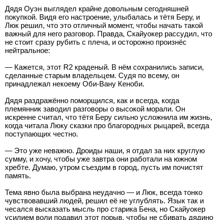
Дядя Оуэн выглядел крайне довольным сегодняшней
покупкой. Видя его настроение, улыбалась и тётя Беру, и
Люк решил, что это отличный момент, чтобы начать такой
важный для него разговор. Правда, Скайуокер рассудил, что
не стоит сразу рубить с плеча, и осторожно произнёс
нейтральное:
— Кажется, этот R2 краденый. В нём сохранились записи,
сделанные старым владельцем. Судя по всему, он
принадлежал некоему Оби-Вану Кеноби.
Дядя раздражённо поморщился, как и всегда, когда
племянник заводил разговоры о высокой морали. Он
искренне считал, что тётя Беру сильно усложнила им жизнь,
когда читала Люку сказки про благородных рыцарей, всегда
поступающих честно.
— Это уже неважно. Дроиды наши, я отдал за них круглую
сумму, и хочу, чтобы уже завтра они работали на южном
хребте. Думаю, утром съездим в город, пусть им почистят
память.
Тема явно была выбрана неудачно — и Люк, всегда тонко
чувствовавший людей, решил её не углублять. Язык так и
чесался высказать мысль про старика Бена, но Скайуокер
усилием воли подавил этот порыв, чтобы не сбивать дядино