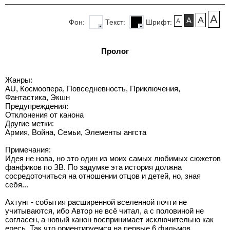
A
A
A
A
Фон:
Текст:
Шрифт:
Пролог
Жанры:
AU, Космоопера, Повседневность, Приключения,
Фантастика, Экшн
Предупреждения:
Отклонения от канона
Другие метки:
Армия, Война, Семьи, Элементы ангста
Примечания:
Идея не нова, но это один из моих самых любимых сюжетов
фанфиков по ЗВ. По задумке эта история должна
сосредоточиться на отношении отцов и детей, но, зная
себя...
Ахтунг - события расширенной вселенной почти не
учитываются, ибо Автор не всё читал, а с половиной не
согласен, а новый канон воспринимает исключительно как
ересь. Так что ориентируемся на первые 6 фильмов,