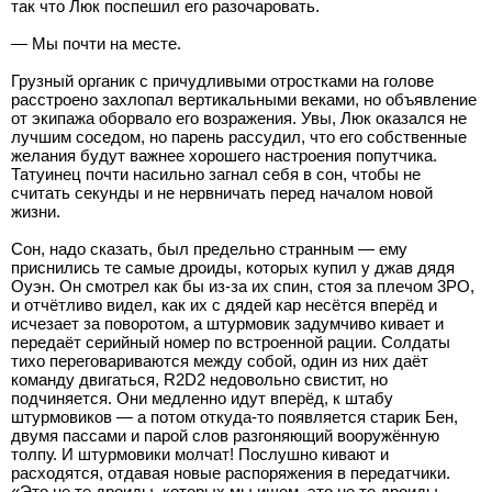
так что Люк поспешил его разочаровать.
— Мы почти на месте.
Грузный органик с причудливыми отростками на голове
расстроено захлопал вертикальными веками, но объявление
от экипажа оборвало его возражения. Увы, Люк оказался не
лучшим соседом, но парень рассудил, что его собственные
желания будут важнее хорошего настроения попутчика.
Татуинец почти насильно загнал себя в сон, чтобы не
считать секунды и не нервничать перед началом новой
жизни.
Сон, надо сказать, был предельно странным — ему
приснились те самые дроиды, которых купил у джав дядя
Оуэн. Он смотрел как бы из-за их спин, стоя за плечом 3PO,
и отчётливо видел, как их с дядей кар несётся вперёд и
исчезает за поворотом, а штурмовик задумчиво кивает и
передаёт серийный номер по встроенной рации. Солдаты
тихо переговариваются между собой, один из них даёт
команду двигаться, R2D2 недовольно свистит, но
подчиняется. Они медленно идут вперёд, к штабу
штурмовиков — а потом откуда-то появляется старик Бен,
двумя пассами и парой слов разгоняющий вооружённую
толпу. И штурмовики молчат! Послушно кивают и
расходятся, отдавая новые распоряжения в передатчики.
«Это не те дроиды, которых мы ищем, это не те дроиды,