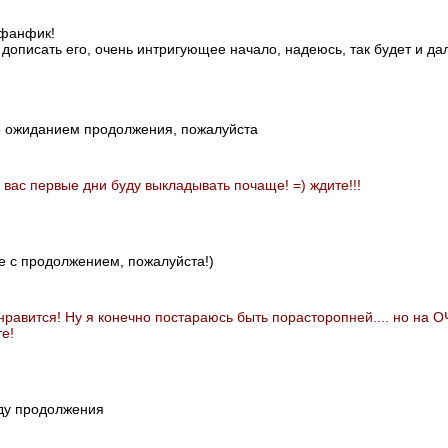
 фанфик!
дописать его, очень интригующее начало, надеюсь, так будет и да
но ожиданием продолжения, пожалуйста
 вас первые дни буду выкладывать почаще! =) ждите!!!
те с продолжением, пожалуйста!)
з нравится! Ну я конечно постараюсь быть порасторопней.... но на 
е!
жду продолжения