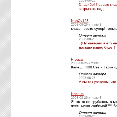
2008-08-26
Спасибо! Первые глав
закрывать надо...
NanCy123
2008-08-26 к главе 3
класс просто супер! тольк
Ответ автора
2008-08-26
=)Ну наверно я его н
дальше видно будет!
Frouza
2008-08-26 к главе 3
Капец!!!!!!!!!! Сев и Гари
Ответ автора
2008-08-26
А вы так уверены, что
Nocuus
2008-08-26 к главе 3
Я что-то не врубаюсь, а г
честь меня любимой?!!! Во
Ответ автора
2008-08-26