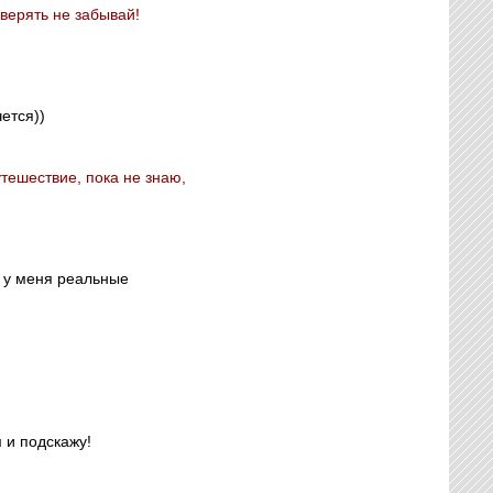
верять не забывай!
ется))
утешествие, пока не знаю,
й у меня реальные
 и подскажу!