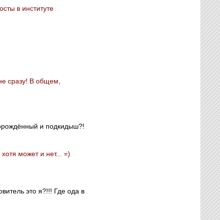
осты в институте
не сразу! В общем,
аглорождённый и подкидыш?!
хотя может и нет... =)
итель это я?!!! Где ода в