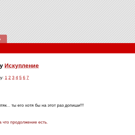
А
ку
Искупление
ву:
1
2
3
4
5
6
7
тяк... ты его хотя бы на этот раз допиши!!!
а что продолжение есть.