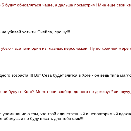
 5 будут обновляться чаще, а дальше посмотрим! Мне еще свои хв
о не убивай хоть ты Снейпа, прошу!!!
е убью - все таки один из главных персонажей! Ну по крайней мере 
к одного возраста!!!! Вот Сева будет злится в Хоге - он ведь типа м
 они будут в Хоге? Может они вообще до него не доживут? хи! шучу, 
де упоминание о том, что твой единственный и неповторимый вдохнов
т обижусь и не буду писать для тебя фик!!!!