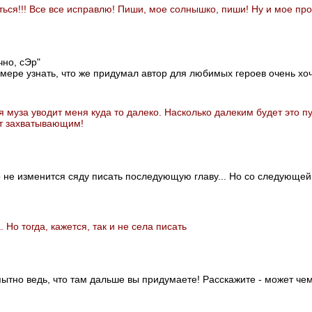
ться!!! Все все исправлю! Пиши, мое солнышко, пиши! Ну и мое про
чно, сЭр"
 мере узнать, что же придумал автор для любимых героев очень хоч
я муза уводит меня куда то далеко. Насколько далеким будет это п
ет захватывающим!
о не изменится сяду писать последующую главу... Но со следующе
Но тогда, кажется, так и не села писать
пытно ведь, что там дальше вы придумаете! Расскажите - может чем