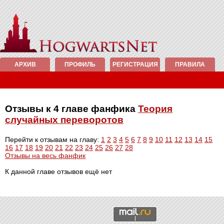
АРХИВ
ПРОФИЛЬ
РЕГИСТРАЦИЯ
ПРАВИЛА
Отзывы к 4 главе фанфика
Теория
случайных переворотов
Перейти к отзывам на главу:
1
2
3
4
5
6
7
8
9
10
11
12
13
14
15
16
17
18
19
20
21
22
23
24
25
26
27
28
Отзывы на весь фанфик
К данной главе отзывов ещё нет