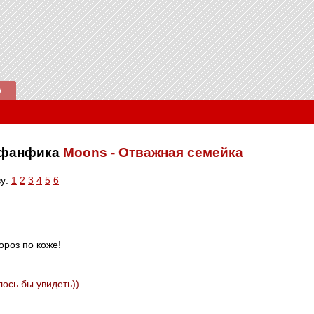
А
е фанфика
Moons - Отважная семейка
ву:
1
2
3
4
5
6
ороз по коже!
лось бы увидеть))