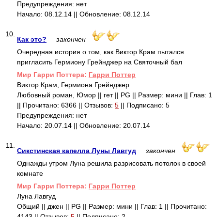
Предупреждения: нет
Начало: 08.12.14 || Обновление: 08.12.14
10.
Как это?
закончен
Очередная история о том, как Виктор Крам пытался
пригласить Гермиону Грейнджер на Святочный бал
Mир Гарри Поттера:
Гарри Поттер
Виктор Крам, Гермиона Грейнджер
Любовный роман, Юмор || гет || PG || Размер: мини || Глав: 1
|| Прочитано: 6366 || Отзывов:
5
|| Подписано: 5
Предупреждения: нет
Начало: 20.07.14 || Обновление: 20.07.14
11.
Сикстинская капелла Луны Лавгуд
закончен
Однажды утром Луна решила разрисовать потолок в своей
комнате
Mир Гарри Поттера:
Гарри Поттер
Луна Лавгуд
Общий || джен || PG || Размер: мини || Глав: 1 || Прочитано:
4143 || Отзывов:
5
|| Подписано: 2