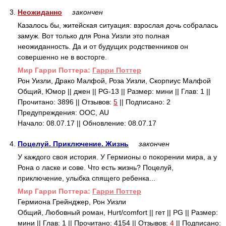
3.
Неожиданно
закончен
Казалось бы, житейская ситуация: взрослая дочь собралась
замуж. Вот только для Рона Уизли это полная
неожиданность. Да и от будущих родственников он
совершенно не в восторге.
Mир Гарри Поттера:
Гарри Поттер
Рон Уизли, Драко Малфой, Роза Уизли, Скорпиус Малфой
Общий, Юмор || джен || PG-13 || Размер: мини || Глав: 1 ||
Прочитано: 3896 || Отзывов:
5
|| Подписано: 2
Предупреждения: ООС, AU
Начало: 08.07.17 || Обновление: 08.07.17
4.
Поцелуй. Приключение. Жизнь
закончен
У каждого своя история. У Гермионы о покорении мира, а у
Рона о ласке и сове. Что есть жизнь? Поцелуй,
приключение, улыбка спящего ребенка...
Mир Гарри Поттера:
Гарри Поттер
Гермиона Грейнджер, Рон Уизли
Общий, Любовный роман, Hurt/comfort || гет || PG || Размер:
мини || Глав: 1 || Прочитано: 4154 || Отзывов:
4
|| Подписано: