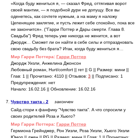
«Когда буду жениться я, — сказал Фред, оттягивая ворот
своей мантии, — я подобной дури не допущу. Все вы
оденетесь, как сочтете нужным, а на маму я наложу
Цепенящее заклятие, и пусть лежит себе спокойно, пока все
не закончится». ("Гарри Поттер и Дары смерти. Глава 8.
Свадьба") Фред теперь уже никогда не женится, а вот
Джордж… Сможет ли он найти в себе силы и отпраздновать
свою свадьбу без брата? Итак, когда буду жениться я…
Mир Гарри Поттера:
Гарри Поттер
Джордж Уизли, Анжелина Джонсон
Любовный роман, Hurt/comfort || гет || G || Размер: мини ||
Глав: 1 || Прочитано: 4110 || Отзывов:
3
|| Подписано: 1
Предупреждения: нет
Начало: 16.02.16 || Обновление: 16.02.16
7.
Чувство такта - 2
закончен
Сайд-стори к фанфику "Чувство такта". А что спросили у
своих родителей Роза и Хьюго?
Mир Гарри Поттера:
Гарри Поттер
Гермиона Грейнджер, Рон Уизли, Роза Уизли, Хьюго Уизли
Юмор || джен || PG || Размер: мини || Глав: 1 || Прочитано: