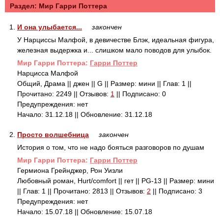
Раздел: Mир Гарри Поттера
1.
И она улыбается...
закончен
У Нарциссы Малфой, в девичестве Блэк, идеальная фигура,
железная выдержка и... слишком мало поводов для улыбок.
Mир Гарри Поттера:
Гарри Поттер
Нарцисса Малфой
Общий, Драма || джен || G || Размер: мини || Глав: 1 ||
Прочитано: 2249 || Отзывов:
1
|| Подписано: 0
Предупреждения: нет
Начало: 31.12.18 || Обновление: 31.12.18
2.
Просто волшебница
закончен
История о том, что не надо бояться разговоров по душам
Mир Гарри Поттера:
Гарри Поттер
Гермиона Грейнджер, Рон Уизли
Любовный роман, Hurt/comfort || гет || PG-13 || Размер: мини
|| Глав: 1 || Прочитано: 2813 || Отзывов:
2
|| Подписано: 3
Предупреждения: нет
Начало: 15.07.18 || Обновление: 15.07.18