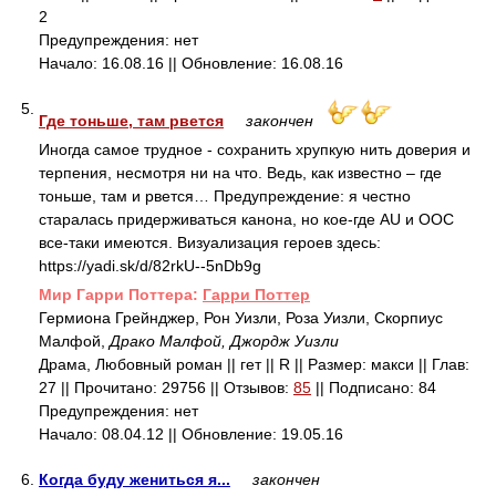
2
Предупреждения: нет
Начало: 16.08.16 || Обновление: 16.08.16
5.
Где тоньше, там рвется
закончен
Иногда самое трудное - сохранить хрупкую нить доверия и
терпения, несмотря ни на что. Ведь, как известно – где
тоньше, там и рвется… Предупреждение: я честно
старалась придерживаться канона, но кое-где AU и OOC
все-таки имеются. Визуализация героев здесь:
https://yadi.sk/d/82rkU--5nDb9g
Mир Гарри Поттера:
Гарри Поттер
Гермиона Грейнджер, Рон Уизли, Роза Уизли, Скорпиус
Малфой,
Драко Малфой, Джордж Уизли
Драма, Любовный роман || гет || R || Размер: макси || Глав:
27 || Прочитано: 29756 || Отзывов:
85
|| Подписано: 84
Предупреждения: нет
Начало: 08.04.12 || Обновление: 19.05.16
6.
Когда буду жениться я...
закончен