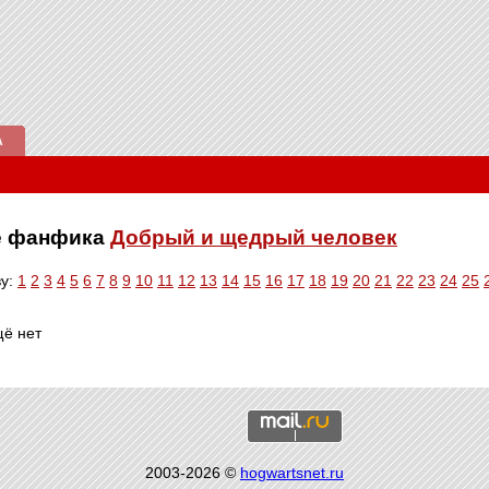
А
ве фанфика
Добрый и щедрый человек
ву:
1
2
3
4
5
6
7
8
9
10
11
12
13
14
15
16
17
18
19
20
21
22
23
24
25
щё нет
2003-2026 ©
hogwartsnet.ru