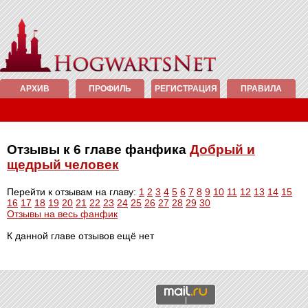
АРХИВ
ПРОФИЛЬ
РЕГИСТРАЦИЯ
ПРАВИЛА
Отзывы к 6 главе фанфика
Добрый и
щедрый человек
Перейти к отзывам на главу:
1
2
3
4
5
6
7
8
9
10
11
12
13
14
15
16
17
18
19
20
21
22
23
24
25
26
27
28
29
30
Отзывы на весь фанфик
К данной главе отзывов ещё нет