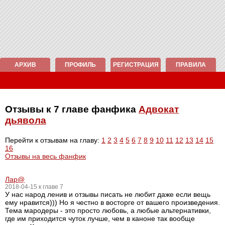
АРХИВ
ПРОФИЛЬ
РЕГИСТРАЦИЯ
ПРАВИЛА
Отзывы к 7 главе фанфика
Адвокат
дьявола
Перейти к отзывам на главу:
1
2
3
4
5
6
7
8
9
10
11
12
13
14
15
16
Отзывы на весь фанфик
Лар@
2018-04-15 к главе 7
У нас народ ленив и отзывы писать не любит даже если вещь
ему нравится))) Но я честно в восторге от вашего произведения.
Тема мародеры - это просто любовь, а любые альтернативки,
где им приходится чуток лучше, чем в каноне так вообще