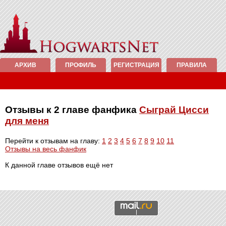
АРХИВ
ПРОФИЛЬ
РЕГИСТРАЦИЯ
ПРАВИЛА
Отзывы к 2 главе фанфика
Сыграй Цисси
для меня
Перейти к отзывам на главу:
1
2
3
4
5
6
7
8
9
10
11
Отзывы на весь фанфик
К данной главе отзывов ещё нет