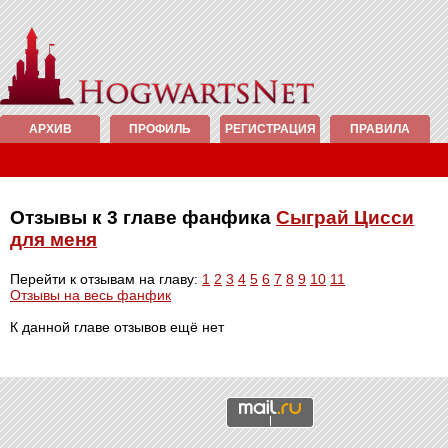
АРХИВ
ПРОФИЛЬ
РЕГИСТРАЦИЯ
ПРАВИЛА
Отзывы к 3 главе фанфика
Сыграй Цисси
для меня
Перейти к отзывам на главу:
1
2
3
4
5
6
7
8
9
10
11
Отзывы на весь фанфик
К данной главе отзывов ещё нет