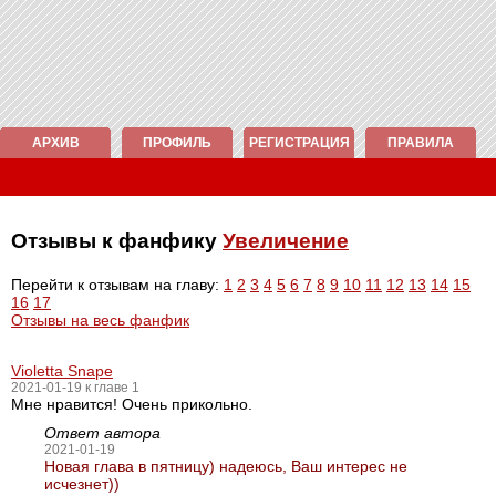
АРХИВ
ПРОФИЛЬ
РЕГИСТРАЦИЯ
ПРАВИЛА
Отзывы к фанфику
Увеличение
Перейти к отзывам на главу:
1
2
3
4
5
6
7
8
9
10
11
12
13
14
15
16
17
Отзывы на весь фанфик
Violetta Snape
2021-01-19 к главе 1
Мне нравится! Очень прикольно.
Ответ автора
2021-01-19
Новая глава в пятницу) надеюсь, Ваш интерес не
исчезнет))