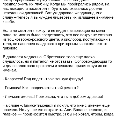
предположить их глубину. Когда мы пробирались рядом, на
нас выходили посмотреть, будто мы оказались доселе
неведанной диковиной. Вот уж даровал Фердинанд мне
славу – теперь я вынужден лицезреть их излишнее внимание
к себе.
Если не смотреть вокруг и не видеть взирающие на меня
лица, то можно было представить, что все вокруг не соткано
из тошнотворно-розового цвета, а кислород, поступающий в
тело, не наполнен сладковато-приторным запахом чего-то
грязного.
Я двигался медленно. Обретенное тело еще плохо
слушалось, но я пытался не отставать. Сопровождающий то
и дело салютовал прохожим и зевакам, приветствуя их по
именам.
- Кларэсса! Рад видеть твою тонкую фигуру!
- Ромониа! Как продвигается твой ремонт?
- Лиммонтимонас! Прекрасно, что ты в добром здравии!
На слове «Лиммонтимонас» я понял, что мне с именем еще
повезло. Но лучше его сократить. Али. Вполне неплохо, и
главное — произносится быстро. Я бы не хотел, чтобы, когда