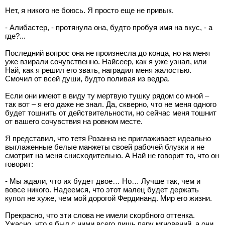
Нет, я никого не боюсь. Я просто еще не привык.
- Алибастер, - протянула она, будто пробуя имя на вкус, - а
где?...
Последний вопрос она не произнесла до конца, но на меня
уже взирали сочувственно. Найсеер, как я уже узнал, или
Най, как я решил его звать, наградил меня жалостью.
Смочил от всей души, будто поливая из ведра.
Если они имеют в виду ту мертвую тушку рядом со мной –
так вот – я его даже не знал. Да, скверно, что не меня одного
будет тошнить от действительности, но сейчас меня тошнит
от вашего сочувствия на ровном месте.
Я представил, что тетя Розанна не приглаживает идеально
выглаженные белые манжеты своей рабочей блузки и не
смотрит на меня снисходительно. А Най не говорит то, что он
говорит:
- Мы ждали, что их будет двое… Но… Лучше так, чем и
вовсе никого. Надеемся, что этот малец будет держать
купол не хуже, чем мой дорогой Фердинанд. Мир его жизни.
Прекрасно, что эти слова не имели скорбного оттенка.
Ужасно, что я был с ними всего лишь пару мгновений, а они