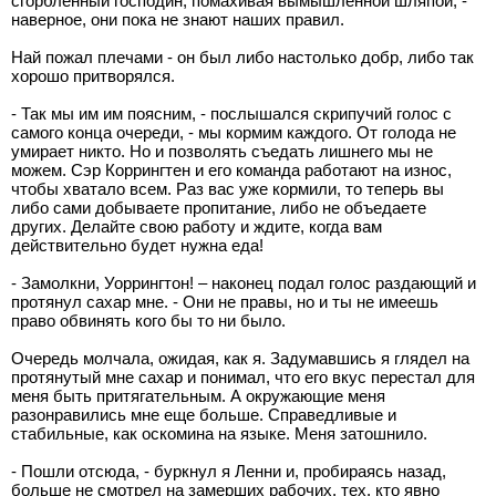
сгорбленный господин, помахивая вымышленной шляпой, -
наверное, они пока не знают наших правил.
Най пожал плечами - он был либо настолько добр, либо так
хорошо притворялся.
- Так мы им им поясним, - послышался скрипучий голос с
самого конца очереди, - мы кормим каждого. От голода не
умирает никто. Но и позволять съедать лишнего мы не
можем. Сэр Коррингтен и его команда работают на износ,
чтобы хватало всем. Раз вас уже кормили, то теперь вы
либо сами добываете пропитание, либо не объедаете
других. Делайте свою работу и ждите, когда вам
действительно будет нужна еда!
- Замолкни, Уоррингтон! – наконец подал голос раздающий и
протянул сахар мне. - Они не правы, но и ты не имеешь
право обвинять кого бы то ни было.
Очередь молчала, ожидая, как я. Задумавшись я глядел на
протянутый мне сахар и понимал, что его вкус перестал для
меня быть притягательным. А окружающие меня
разонравились мне еще больше. Справедливые и
стабильные, как оскомина на языке. Меня затошнило.
- Пошли отсюда, - буркнул я Ленни и, пробираясь назад,
больше не смотрел на замерших рабочих, тех, кто явно