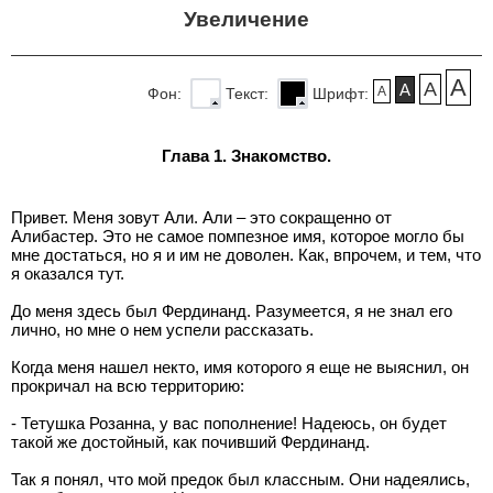
Увеличение
A
A
A
A
Фон:
Текст:
Шрифт:
Глава 1. Знакомство.
Привет. Меня зовут Али. Али – это сокращенно от
Алибастер. Это не самое помпезное имя, которое могло бы
мне достаться, но я и им не доволен. Как, впрочем, и тем, что
я оказался тут.
До меня здесь был Фердинанд. Разумеется, я не знал его
лично, но мне о нем успели рассказать.
Когда меня нашел некто, имя которого я еще не выяснил, он
прокричал на всю территорию:
- Тетушка Розанна, у вас пополнение! Надеюсь, он будет
такой же достойный, как почивший Фердинанд.
Так я понял, что мой предок был классным. Они надеялись,