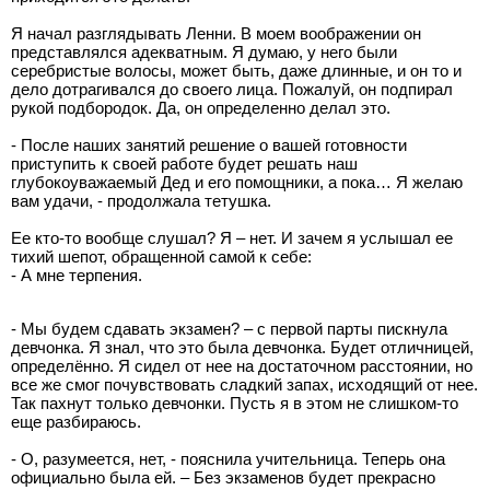
Я начал разглядывать Ленни. В моем воображении он
представлялся адекватным. Я думаю, у него были
серебристые волосы, может быть, даже длинные, и он то и
дело дотрагивался до своего лица. Пожалуй, он подпирал
рукой подбородок. Да, он определенно делал это.
- После наших занятий решение о вашей готовности
приступить к своей работе будет решать наш
глубокоуважаемый Дед и его помощники, а пока… Я желаю
вам удачи, - продолжала тетушка.
Ее кто-то вообще слушал? Я – нет. И зачем я услышал ее
тихий шепот, обращенной самой к себе:
- А мне терпения.
- Мы будем сдавать экзамен? – с первой парты пискнула
девчонка. Я знал, что это была девчонка. Будет отличницей,
определённо. Я сидел от нее на достаточном расстоянии, но
все же смог почувствовать сладкий запах, исходящий от нее.
Так пахнут только девчонки. Пусть я в этом не слишком-то
еще разбираюсь.
- О, разумеется, нет, - пояснила учительница. Теперь она
официально была ей. – Без экзаменов будет прекрасно