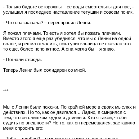
- Только будьте осторожны – ее воды смертельны для нас, -
услышал я последнее наставление тетушки и совсем поник.
- Что она сказала? – переспросил Ленни.
Я пожал плечами. То есть я хотел бы пожать плечами.
Вместо этого я еще раз убедился, что мы с Ленни на одной
волне, и решил отчалить, пока учительница не сказала что-
то еще, более непонятное. А она могла бы – я знаю.
- Погнали отсюда.
Теперь Ленни был солидарен со мной.
***
Мы с Ленни были похожи. По крайней мере в своих мыслях и
действиях. Но то, как он двигался… Ладно, я смирился с
тем, что он слишком худой и длинный. Кто я такой, чтобы
судить по внешности? Но то, как он перемещался, заставило
меня спросить его:
- Тебе… удобно? – разумеется, я имел в виду эти его