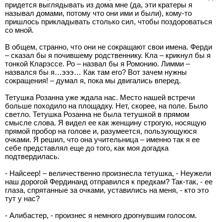
придется выглядывать из дома мне (да, эти кратеры я
называл домами, потому что они ими и были), кому-то
пришлось прикладывать столько сил, чтобы поздороваться
со мной.
В общем, странно, что они не сокращают свои имена. Ферди
– сказал бы я почившему родственнику. Кла – крикнул бы я
тонкой Кларэссе. Ро – назвал бы я Ромонию. Лимми –
назвался бы я…эээ… Как там его? Вот зачем нужны
сокращения! – думал я, пока мы двигались вперед.
Тетушка Розанна уже ждала нас. Место нашей встречи
больше походило на площадку. Нет, скорее, на поле. Было
светло. Тетушка Розанна не была тетушкой в прямом
смысле слова. Я видел ее как женщину строгую, носящую
прямой пробор на голове и, разумеется, пользующуюся
очками. Я решил, что она учительница – именно так я ее
себе представлял еще до того, как моя догадка
подтвердилась.
- Найсеер! – величественно произнесла тетушка, - Неужели
наш дорогой Фердинанд отправился к предкам? Так-так, - ее
глаза, спрятанные за очками, уставились на меня, - кто это
тут у нас?
- Алибастер, - произнес я немного дрогнувшим голосом.