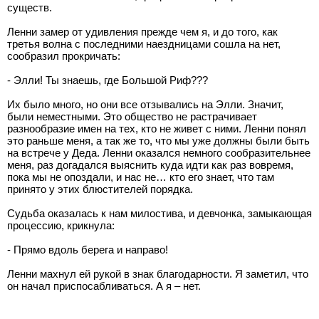
существ.
Ленни замер от удивления прежде чем я, и до того, как
третья волна с последними наездницами сошла на нет,
сообразил прокричать:
- Элли! Ты знаешь, где Большой Риф???
Их было много, но они все отзывались на Элли. Значит,
были неместными. Это общество не растрачивает
разнообразие имен на тех, кто не живет с ними. Ленни понял
это раньше меня, а так же то, что мы уже должны были быть
на встрече у Деда. Ленни оказался немного сообразительнее
меня, раз догадался выяснить куда идти как раз вовремя,
пока мы не опоздали, и нас не… кто его знает, что там
принято у этих блюстителей порядка.
Судьба оказалась к нам милостива, и девчонка, замыкающая
процессию, крикнула:
- Прямо вдоль берега и направо!
Ленни махнул ей рукой в знак благодарности. Я заметил, что
он начал приспосабливаться. А я – нет.