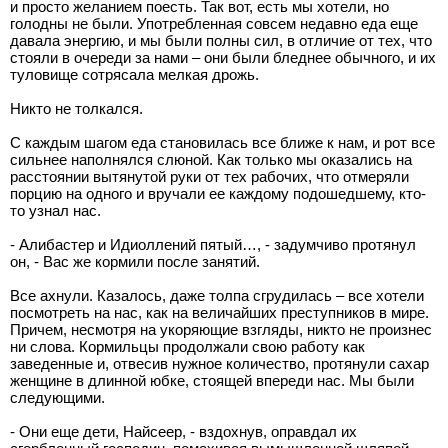
и просто желанием поесть. Так вот, есть мы хотели, но
голодны не были. Употребленная совсем недавно еда еще
давала энергию, и мы были полны сил, в отличие от тех, что
стояли в очереди за нами – они были бледнее обычного, и их
туловище сотрясала мелкая дрожь.
Никто не толкался.
С каждым шагом еда становилась все ближе к нам, и рот все
сильнее наполнялся слюной. Как только мы оказались на
расстоянии вытянутой руки от тех рабочих, что отмеряли
порцию на одного и вручали ее каждому подошедшему, кто-
то узнал нас.
- Алибастер и Идиоллений пятый…, - задумчиво протянул
он, - Вас же кормили после занятий.
Все ахнули. Казалось, даже толпа сгрудилась – все хотели
посмотреть на нас, как на величайших преступников в мире.
Причем, несмотря на укоряющие взгляды, никто не произнес
ни слова. Кормильцы продолжали свою работу как
заведенные и, отвесив нужное количество, протянули сахар
женщине в длинной юбке, стоящей впереди нас. Мы были
следующими.
- Они еще дети, Найсеер, - вздохнув, оправдал их