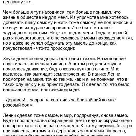
ненавижу это.
Чем больше я тут находился, тем больше понимал, что
жизнь в обществе не для меня. Из упрямства мне хотелось
добывать пищу самому и жить тоже самому, не подчиняясь и
не изучая их дурацкие правила. И не быть в толпе –
заурядным, простым. Нет, это не для меня. Тогда в первый
раз я почувствовал, что не смирюсь с моим нахождением тут,
но я даже не успел обдумать эту мысль до конца, как
почувствовал - что-то происходит.
Звуки долетающей до нас болтовни стихли. На мгновение
опустилась зловещая тишина. А потом раздался звук, и
появилось движение, будто жерло вулкана ожило. Мне
казалось, так выглядит землетрясение. В панике Ленни
посмотрел на меня, точно так же, как и я, не понимая, что в
таких случаях у них принято делать. Я сделал то, что было
написано в моем генетическом коде:
- Держись! – заорал я, хватаясь за ближайший ко мне
розовый холм.
Ленни сделал тоже самое, и мир, подпрыгнув, снова замер.
Будто прошла волна сокращения где-то внутри окружающего
нас пространства, но нас не задело. К этому, видимо, быстро
привыкаешь, потому что держались за холм мы напрасно,
достаточно было просто расслабиться и переждать.