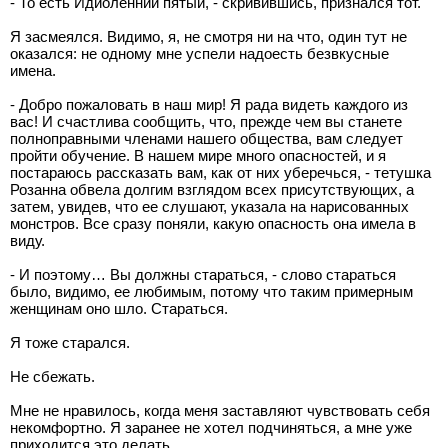
- То есть Идиоленний пятый, - скривившись, признался тот.
Я засмеялся. Видимо, я, не смотря ни на что, один тут не
оказался: не одному мне успели надоесть безвкусные
имена.
- Добро пожаловать в наш мир! Я рада видеть каждого из
вас! И счастлива сообщить, что, прежде чем вы станете
полноправными членами нашего общества, вам следует
пройти обучение. В нашем мире много опасностей, и я
постараюсь рассказать вам, как от них уберечься, - тетушка
Розанна обвела долгим взглядом всех присутствующих, а
затем, увидев, что ее слушают, указала на нарисованных
монстров. Все сразу поняли, какую опасность она имела в
виду.
- И поэтому… Вы должны стараться, - слово стараться
было, видимо, ее любимым, потому что таким примерным
женщинам оно шло. Стараться.
Я тоже старался.
Не сбежать.
Мне не нравилось, когда меня заставляют чувствовать себя
некомфортно. Я заранее не хотел подчиняться, а мне уже
приходится это делать.