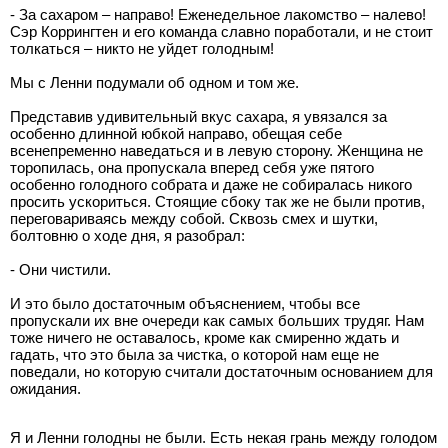
- За сахаром – направо! Еженедельное лакомство – налево!
Сэр Коррингтен и его команда славно поработали, и не стоит
толкаться – никто не уйдет голодным!
Мы с Ленни подумали об одном и том же.
Представив удивительный вкус сахара, я увязался за
особенно длинной юбкой направо, обещая себе
всенепременно наведаться и в левую сторону. Женщина не
торопилась, она пропускала вперед себя уже пятого
особенно голодного собрата и даже не собиралась никого
просить ускориться. Стоящие сбоку так же не были против,
переговариваясь между собой. Сквозь смех и шутки,
болтовню о ходе дня, я разобрал:
- Они чистили.
И это было достаточным объяснением, чтобы все
пропускали их вне очереди как самых больших трудяг. Нам
тоже ничего не оставалось, кроме как смиренно ждать и
гадать, что это была за чистка, о которой нам еще не
поведали, но которую считали достаточным основанием для
ожидания.
Я и Ленни голодны не были. Есть некая грань между голодом