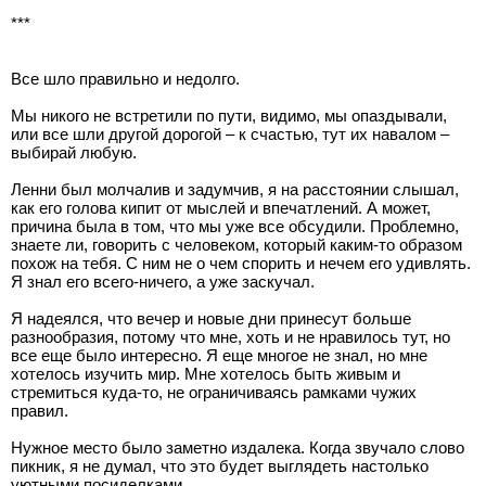
***
Все шло правильно и недолго.
Мы никого не встретили по пути, видимо, мы опаздывали,
или все шли другой дорогой – к счастью, тут их навалом –
выбирай любую.
Ленни был молчалив и задумчив, я на расстоянии слышал,
как его голова кипит от мыслей и впечатлений. А может,
причина была в том, что мы уже все обсудили. Проблемно,
знаете ли, говорить с человеком, который каким-то образом
похож на тебя. С ним не о чем спорить и нечем его удивлять.
Я знал его всего-ничего, а уже заскучал.
Я надеялся, что вечер и новые дни принесут больше
разнообразия, потому что мне, хоть и не нравилось тут, но
все еще было интересно. Я еще многое не знал, но мне
хотелось изучить мир. Мне хотелось быть живым и
стремиться куда-то, не ограничиваясь рамками чужих
правил.
Нужное место было заметно издалека. Когда звучало слово
пикник, я не думал, что это будет выглядеть настолько
уютными посиделками.