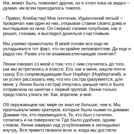
Им, может быть, помогают другие, но я этого пока не видел –
думаю, им всем приходилось тяжело.
- Привет, Алибастер! Мое почтение, Идиоллений пятый! –
прокричал нам один из них, открывая ставни своего дома и
выглядывая из окна. Он сверкал своими голубыми, как я
решил, глазами, и выглядел донельзя счастливым.
Мы угрюмо промолчали. В моей голове все еще не
укладывался тот факт, что он крайне неповоротлив. Да еще и
радостен. Разве это не взаимоисключающие понятия?
Ленни говорил со мной о том, что с ним случилось до того,
как мы встретились в классе. Его, как и меня, нашли почти
сразу. Его сопровождающим был Норберт (Норбертагий), и
он успел рассказать ему, что его сестра (разумеется, для
меня, у Ленни была сестра) очнулась раньше него и была
отправлена на занятия с первой группой. Ленни только
предстояло узнать ее. Как, впрочем, и мне.
Об окружающем нас мире он знал не больше, чем я. Мы
проплывали мимо кратеров, которые были чьими-то домами.
Домами тех, кто перемещался. Те, кто был статичен,
селились и на поверхности. Где было удобнее, одним
словом. Ленни замирал над углублениями и заглядывал
внутрь. Все приветствовали всех и, когда мы достигли