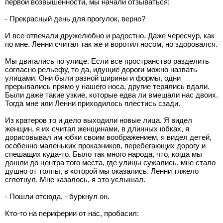
первой возвышенности, мы начали отзываться:
- Прекрасный день для прогулок, верно?
И все отвечали дружелюбно и радостно. Даже чересчур, как
по мне. Ленни считал так же и воротил носом, но здоровался.
Мы двигались по улице. Если все пространство разделить
согласно рельефу, то да, идущие дороги можно назвать
улицами. Они были разной ширины и формы, одни
прерывались прямо у нашего носа, другие терялись вдали.
Были даже такие узкие, которые едва ли вмещали нас двоих.
Тогда мне или Ленни приходилось плестись сзади.
Из кратеров то и дело выходили новые лица. Я видел
женщин, я их считал женщинами, в длинных юбках, я
дорисовывал им юбки своим воображением, я видел детей,
особенно маленьких проказников, перебегающих дорогу и
спешащих куда-то. Было так много народа, что, когда мы
дошли до центра того места, где улицы сужались, мне стало
душно от толпы, в которой мы оказались. Ленни тяжело
сглотнул. Мне казалось, я это услышал.
- Пошли отсюда, - буркнул он.
Кто-то на периферии от нас, пробасил: