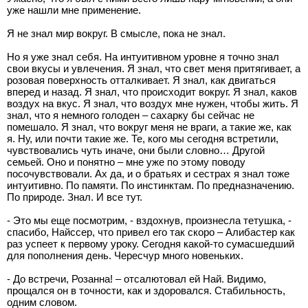
уже нашли мне применение.
Я не знал мир вокруг. В смысле, пока не знал.
Но я уже знал себя. На интуитивном уровне я точно знал
свои вкусы и увлечения. Я знал, что свет меня притягивает, а
розовая поверхность отталкивает. Я знал, как двигаться
вперед и назад. Я знал, что происходит вокруг. Я знал, каков
воздух на вкус. Я знал, что воздух мне нужен, чтобы жить. Я
знал, что я немного голоден – сахарку бы сейчас не
помешало. Я знал, что вокруг меня не враги, а такие же, как
я. Ну, или почти такие же. Те, кого мы сегодня встретили,
чувствовались чуть иначе, они были словно… Другой
семьей. Оно и понятно – мне уже по этому поводу
посочувствовали. Ах да, и о братьях и сестрах я знал тоже
интуитивно. По памяти. По инстинктам. По предназначению.
По природе. Знал. И все тут.
- Это мы еще посмотрим, - вздохнув, произнесла тетушка, -
спасибо, Найссер, что привел его так скоро – Алибастер как
раз успеет к первому уроку. Сегодня какой-то сумасшедший
для пополнения день. Чересчур много новеньких.
- До встречи, Розанна! – отсалютовал ей Най. Видимо,
прощался он в точности, как и здоровался. Стабильность,
одним словом.