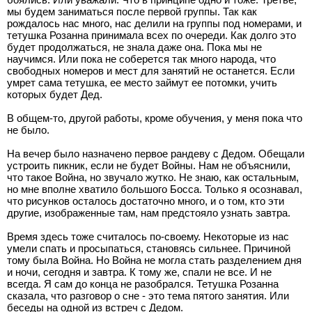
мы будем заниматься после первой группы. Так как
рождалось нас много, нас делили на группы под номерами, и
тетушка Розанна принимала всех по очереди. Как долго это
будет продолжаться, не знала даже она. Пока мы не
научимся. Или пока не соберется так много народа, что
свободных номеров и мест для занятий не останется. Если
умрет сама тетушка, ее место займут ее потомки, учить
которых будет Дед.
В общем-то, другой работы, кроме обучения, у меня пока что
не было.
На вечер было назначено первое рандеву с Дедом. Обещали
устроить пикник, если не будет Войны. Нам не объяснили,
что такое Война, но звучало жутко. Не знаю, как остальным,
но мне вполне хватило большого Босса. Только я осознавал,
что рисунков осталось достаточно много, и о том, кто эти
другие, изображенные там, нам предстояло узнать завтра.
Время здесь тоже считалось по-своему. Некоторые из нас
умели спать и просыпаться, становясь сильнее. Причиной
тому была Война. Но Война не могла стать разделением дня
и ночи, сегодня и завтра. К тому же, спали не все. И не
всегда. Я сам до конца не разобрался. Тетушка Розанна
сказала, что разговор о сне - это тема пятого занятия. Или
беседы на одной из встреч с Дедом.