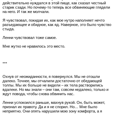
действительно нуждался в этой пище, как сказал честный
старик сзади. Но почему-то теперь все обвиняющие глядели
на него. И так же молчали.
Я чувствовал, покидая их, как мое нутро наполняет нечто
разъедающее и обидное, как яд. Наверное, это было чувство
стыда.
Ленни чувствовал тоже самое.
Мне жутко не нравилось это место.
***
Охнув от неожиданности, я повернулся. Мы не отошли
далеко. Точнее, мы отчалили достаточно от обедающей
толпы. Мы их больше не видели – их тела растворились
вдалеке. Но мы знали – они там, совсем недалеко, только и
ждут повода, чтобы снова обвинить нас.
Ленни успокоился раньше, махнув рукой. Он, быть может,
признал их правоту. Да и я не спорил. Но… Мне было
неприятно. Они опять нарушили мою зону комфорта, а я