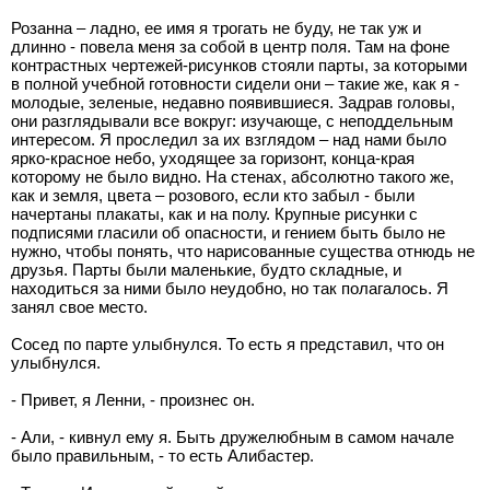
Розанна – ладно, ее имя я трогать не буду, не так уж и
длинно - повела меня за собой в центр поля. Там на фоне
контрастных чертежей-рисунков стояли парты, за которыми
в полной учебной готовности сидели они – такие же, как я -
молодые, зеленые, недавно появившиеся. Задрав головы,
они разглядывали все вокруг: изучающе, с неподдельным
интересом. Я проследил за их взглядом – над нами было
ярко-красное небо, уходящее за горизонт, конца-края
которому не было видно. На стенах, абсолютно такого же,
как и земля, цвета – розового, если кто забыл - были
начертаны плакаты, как и на полу. Крупные рисунки с
подписями гласили об опасности, и гением быть было не
нужно, чтобы понять, что нарисованные существа отнюдь не
друзья. Парты были маленькие, будто складные, и
находиться за ними было неудобно, но так полагалось. Я
занял свое место.
Сосед по парте улыбнулся. То есть я представил, что он
улыбнулся.
- Привет, я Ленни, - произнес он.
- Али, - кивнул ему я. Быть дружелюбным в самом начале
было правильным, - то есть Алибастер.