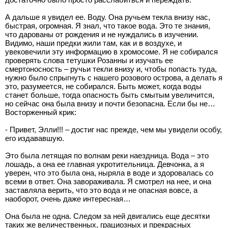
А дальше я увидел ее. Воду. Она ручьем текла внизу нас,
быстрая, огромная. Я знал, что такое вода. Это те знания,
что дарованы от рождения и не нуждались в изучении.
Видимо, наши предки жили там, как и в воздухе, и
увековечили эту информацию в хромосоме. Я не собирался
проверять слова тетушки Розанны и изучать ее
смертоносность – ручьи текли внизу и, чтобы попасть туда,
нужно было спрыгнуть с нашего розового острова, а делать я
это, разумеется, не собирался. Быть может, когда воды
станет больше, тогда опасность быть смытым увеличится,
но сейчас она была внизу и почти безопасна. Если бы не…
Восторженный крик:
- Привет, Элли!!! – достиг нас прежде, чем мы увидели особу,
его издававшую.
Это была летящая по волнам реки наездница. Вода – это
лошадь, а она ее главная укротительница. Девчонка, а я
уверен, что это была она, ныряла в воде и здоровалась со
всеми в ответ. Она завораживала. Я смотрел на нее, и она
заставляла верить, что это вода и не опасная вовсе, а
наоборот, очень даже интересная…
Она была не одна. Следом за ней двигались еще десятки
таких же величественных, грациозных и прекрасных