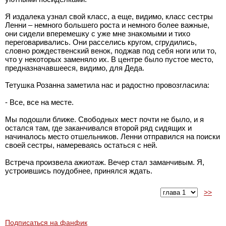
Я издалека узнал свой класс, а еще, видимо, класс сестры
Ленни – немного большего роста и немного более важные,
они сидели вперемешку с уже мне знакомыми и тихо
переговаривались. Они расселись кругом, сгрудились,
словно рождественский венок, поджав под себя ноги или то,
что у некоторых заменяло их. В центре было пустое место,
предназначавшееся, видимо, для Деда.
Тетушка Розанна заметила нас и радостно провозгласила:
- Все, все на месте.
Мы подошли ближе. Свободных мест почти не было, и я
остался там, где заканчивался второй ряд сидящих и
начиналось место отшельников. Ленни отправился на поиски
своей сестры, намереваясь остаться с ней.
Встреча произвела ажиотаж. Вечер стал заманчивым. Я,
устроившись поудобнее, принялся ждать.
>>
Подписаться на фанфик