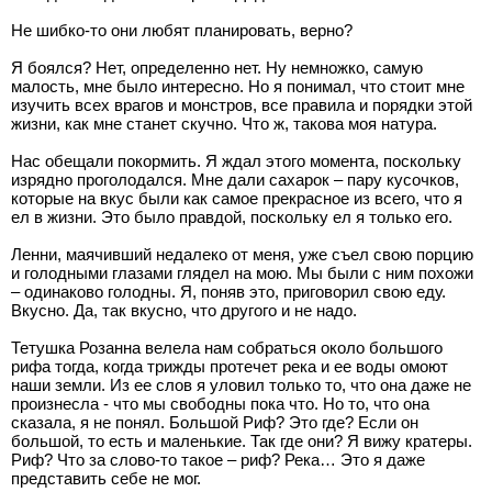
Не шибко-то они любят планировать, верно?
Я боялся? Нет, определенно нет. Ну немножко, самую
малость, мне было интересно. Но я понимал, что стоит мне
изучить всех врагов и монстров, все правила и порядки этой
жизни, как мне станет скучно. Что ж, такова моя натура.
Нас обещали покормить. Я ждал этого момента, поскольку
изрядно проголодался. Мне дали сахарок – пару кусочков,
которые на вкус были как самое прекрасное из всего, что я
ел в жизни. Это было правдой, поскольку ел я только его.
Ленни, маячивший недалеко от меня, уже съел свою порцию
и голодными глазами глядел на мою. Мы были с ним похожи
– одинаково голодны. Я, поняв это, приговорил свою еду.
Вкусно. Да, так вкусно, что другого и не надо.
Тетушка Розанна велела нам собраться около большого
рифа тогда, когда трижды протечет река и ее воды омоют
наши земли. Из ее слов я уловил только то, что она даже не
произнесла - что мы свободны пока что. Но то, что она
сказала, я не понял. Большой Риф? Это где? Если он
большой, то есть и маленькие. Так где они? Я вижу кратеры.
Риф? Что за слово-то такое – риф? Река… Это я даже
представить себе не мог.