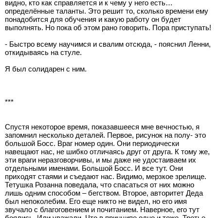
видно, кто как справляется и к чему у него есть…
определённые таланты. Это решит то, сколько времени ему
понадобится для обучения и какую работу он будет
выполнять. Но пока об этом рано говорить. Пора приступать!
- Быстро всему научимся и свалим отсюда, - пояснил Ленни,
откидываясь на стуле.
Я был солидарен с ним.
***
Спустя некоторое время, показавшееся мне вечностью, я
запомнил несколько деталей. Первое, рисунок на полу- это
большой Босс. Враг номер один. Они периодически
навещают нас, не шибко отличаясь друг от друга. К тому же,
эти враги неразговорчивы, и мы даже не удостаиваем их
отдельными именами. Большой Босс. И все тут. Они
приходят стаями и съедают нас. Видимо, мерзкое зрелище.
Тетушка Розанна поведала, что спасаться от них можно
лишь одним способом – бегством. Второе, авторитет Деда
был непоколебим. Его еще никто не видел, но его имя
звучало с благоговением и почитанием. Наверное, его тут
боялись. Или уважали. Что в принципе одно и тоже. Третье,