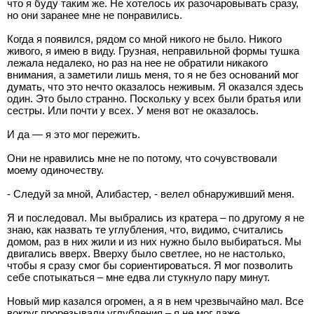
что я буду таким же. Не хотелось их разочаровывать сразу,
но они заранее мне не понравились.
Когда я появился, рядом со мной никого не было. Никого
живого, я имею в виду. Грузная, неправильной формы тушка
лежала недалеко, но раз на нее не обратили никакого
внимания, а заметили лишь меня, то я не без оснований мог
думать, что это нечто оказалось неживым. Я оказался здесь
один. Это было странно. Поскольку у всех были братья или
сестры. Или почти у всех. У меня вот не оказалось.
И да — я это мог пережить.
Они не нравились мне не по потому, что сочувствовали
моему одиночеству.
- Следуй за мной, Алибастер, - велел обнаруживший меня.
Я и последовал. Мы выбрались из кратера – по другому я не
знаю, как назвать те углубления, что, видимо, считались
домом, раз в них жили и из них нужно было выбираться. Мы
двигались вверх. Вверху было светлее, но не настолько,
чтобы я сразу смог бы сориентироваться. Я мог позволить
себе спотыкаться – мне едва ли стукнуло пару минут.
Новый мир казался огромен, а я в нем чрезвычайно мал. Все
вокруг прорезывали углубления – я не мог даже