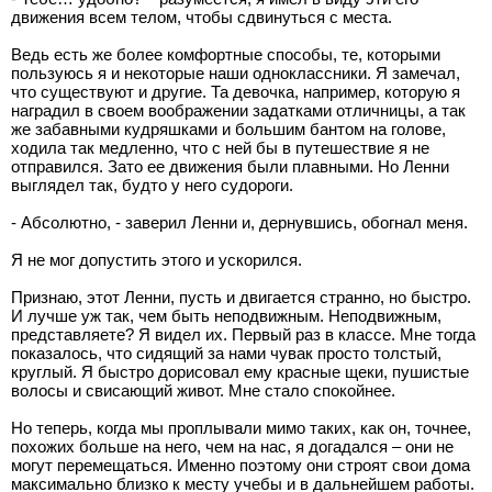
движения всем телом, чтобы сдвинуться с места.
Ведь есть же более комфортные способы, те, которыми
пользуюсь я и некоторые наши одноклассники. Я замечал,
что существуют и другие. Та девочка, например, которую я
наградил в своем воображении задатками отличницы, а так
же забавными кудряшками и большим бантом на голове,
ходила так медленно, что с ней бы в путешествие я не
отправился. Зато ее движения были плавными. Но Ленни
выглядел так, будто у него судороги.
- Абсолютно, - заверил Ленни и, дернувшись, обогнал меня.
Я не мог допустить этого и ускорился.
Признаю, этот Ленни, пусть и двигается странно, но быстро.
И лучше уж так, чем быть неподвижным. Неподвижным,
представляете? Я видел их. Первый раз в классе. Мне тогда
показалось, что сидящий за нами чувак просто толстый,
круглый. Я быстро дорисовал ему красные щеки, пушистые
волосы и свисающий живот. Мне стало спокойнее.
Но теперь, когда мы проплывали мимо таких, как он, точнее,
похожих больше на него, чем на нас, я догадался – они не
могут перемещаться. Именно поэтому они строят свои дома
максимально близко к месту учебы и в дальнейшем работы.