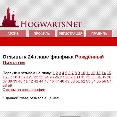
АРХИВ
ПРОФИЛЬ
РЕГИСТРАЦИЯ
ПРАВИЛА
Отзывы к 24 главе фанфика
Рождённый
Пилотом
Перейти к отзывам на главу:
1
2
3
4
5
6
7
8
9
10
11
12
13
14
15
16
17
18
19
20
21
22
23
24
25
26
27
28
29
30
31
32
33
34
35
36
37
38
39
40
41
42
43
44
45
46
47
48
49
50
51
52
53
54
55
56
57
58
59
Отзывы на весь фанфик
К данной главе отзывов ещё нет