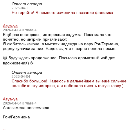
Ответ автора
2026-04-11
Не теряйте! Я немного изменила название фанфика
Asya-ya
2026-04-04 к главе 4
Ещё раз повторюсь, интересная задумка. Пока мало что
понятно, но интриги притягивают.
Я любитель какона, в мыслях надежда на пару Рог/Германа,
держу кулачки за них. Надеюсь, что я верно поняла посыл.
😃 Буду ждать продолжение. Посылаю ароматный чай для
вдохновения) ☕️
Ответ автора
2026-04-04
Спасибо большое! Надеюсь в дальнейшем вы ещё сильнее
полюбите эту историю, а я побежала писать пятую главу:)
Asya-ya
2026-04-04 к главе 4
Автозамена повеселила.
Рон/Гермиона