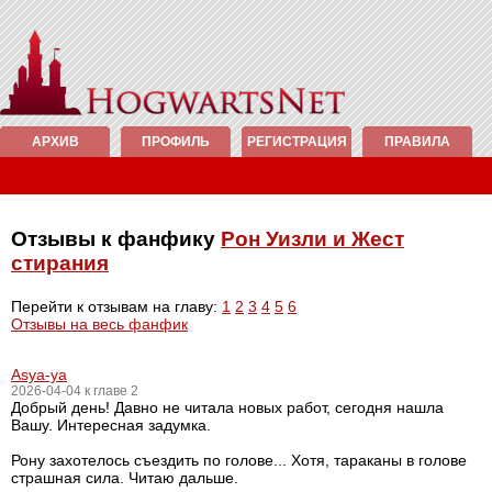
АРХИВ
ПРОФИЛЬ
РЕГИСТРАЦИЯ
ПРАВИЛА
Отзывы к фанфику
Рон Уизли и Жест
стирания
Перейти к отзывам на главу:
1
2
3
4
5
6
Отзывы на весь фанфик
Asya-ya
2026-04-04 к главе 2
Добрый день! Давно не читала новых работ, сегодня нашла
Вашу. Интересная задумка.
Рону захотелось съездить по голове... Хотя, тараканы в голове
страшная сила. Читаю дальше.