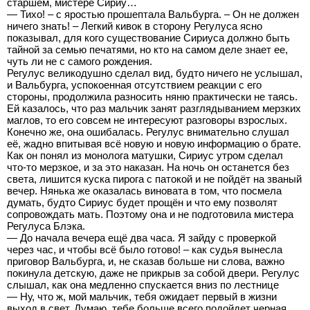
старшем, мистере Сириу…
— Тихо! – с яростью прошептала Вальбурга. – Он не должен
ничего знать! – Легкий кивок в сторону Регулуса ясно
показывал, для кого существование Сириуса должно быть
тайной за семью печатями, но кто на самом деле знает ее,
чуть ли не с самого рождения.
Регулус великодушно сделал вид, будто ничего не услышал,
и Вальбурга, успокоенная отсутствием реакции с его
стороны, продолжила разносить няню практически не таясь.
Ей казалось, что раз мальчик занят разглядыванием мерзких
маглов, то его совсем не интересуют разговоры взрослых.
Конечно же, она ошибалась. Регулус внимательно слушал
её, жадно впитывая всё новую и новую информацию о брате.
Как он понял из монолога матушки, Сириус утром сделал
что-то мерзкое, и за это наказан. На ночь он останется без
света, лишится куска пирога с патокой и не пойдёт на званый
вечер. Нянька же оказалась виновата в том, что посмела
думать, будто Сириус будет прощён и что ему позволят
сопровождать мать. Поэтому она и не подготовила мистера
Регулуса Блэка.
— До начала вечера ещё два часа. Я зайду с проверкой
через час, и чтобы всё было готово! – как судья вынесла
приговор Вальбурга, и, не сказав больше ни слова, важно
покинула детскую, даже не прикрыв за собой двери. Регулус
слышал, как она медленно спускается вниз по лестнице
— Ну, что ж, мой мальчик, тебя ожидает первый в жизни
выход в свет. Думаю, тебе больше всего подойдет черная