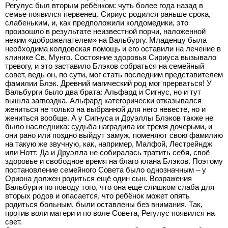
Регулус был вторым ребёнком: чуть более года назад в
семье появился первенец. Сириус родился раньше срока,
слабеньким, и, как предположили колдомедики, это
произошло в результате неизвестной порчи, наложенной
неким «доброжелателем» на Вальбургу. Младенцу была
необходима колдовская помощь и его оставили на лечение в
клинике Св. Мунго. Состояние здоровья Сириуса вызывало
тревогу, и это заставило Блэков собраться на семейный
совет, ведь он, по сути, мог стать последним представителем
фамилии Блэк. Древний магический род мог прерваться! У
Вальбурги было два брата: Альфард и Сигнус, но и тут
вышла загвоздка. Альфард категорически отказывался
жениться не только на выбранной для него невесте, но и
жениться вообще. А у Сигнуса и Друэллы Блэков также не
было наследника: судьба наградила их тремя дочерьми, и
они рано или поздно выйдут замуж, поменяют свою фамилию
на такую же звучную, как, например, Малфой, Лестрейндж
или Нотт. Да и Друэлла не собиралась тратить себя, своё
здоровье и свободное время на благо клана Блэков. Поэтому
постановление семейного Совета было однозначным – у
Ориона должен родиться ещё один сын. Возражения
Вальбурги по поводу того, что она ещё слишком слаба для
вторых родов и опасается, что ребёнок может опять
родиться больным, были оставлены без внимания. Так,
против воли матери и по воле Совета, Регулус появился на
свет.