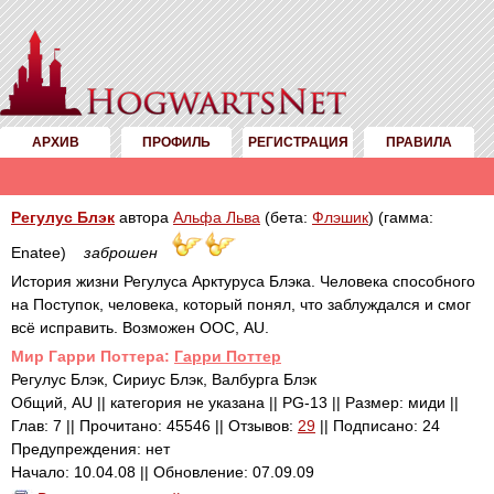
АРХИВ
ПРОФИЛЬ
РЕГИСТРАЦИЯ
ПРАВИЛА
Регулус Блэк
автора
Альфа Льва
(бета:
Флэшик
) (гамма:
Enatee)
заброшен
История жизни Регулуса Арктуруса Блэка. Человека способного
на Поступок, человека, который понял, что заблуждался и смог
всё исправить. Возможен OOС, AU.
Mир Гарри Поттера:
Гарри Поттер
Регулус Блэк, Сириус Блэк, Валбурга Блэк
Общий, AU || категория не указана || PG-13 || Размер: миди ||
Глав: 7 || Прочитано: 45546 || Отзывов:
29
|| Подписано: 24
Предупреждения: нет
Начало: 10.04.08 || Обновление: 07.09.09