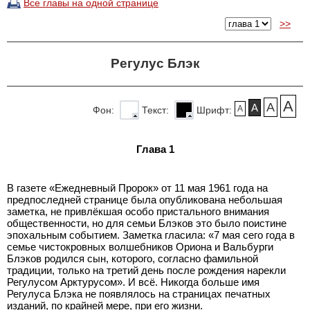
Все главы на одной странице
>>
Регулус Блэк
A
A
A
A
Фон:
Текст:
Шрифт:
Глава 1
В газете «Ежедневный Пророк» от 11 мая 1961 года на
предпоследней странице была опубликована небольшая
заметка, не привлёкшая особо пристального внимания
общественности, но для семьи Блэков это было поистине
эпохальным событием. Заметка гласила: «7 мая сего года в
семье чистокровных волшебников Ориона и Вальбурги
Блэков родился сын, которого, согласно фамильной
традиции, только на третий день после рождения нарекли
Регулусом Арктурусом». И всё. Никогда больше имя
Регулуса Блэка не появлялось на страницах печатных
изданий, по крайней мере, при его жизни.