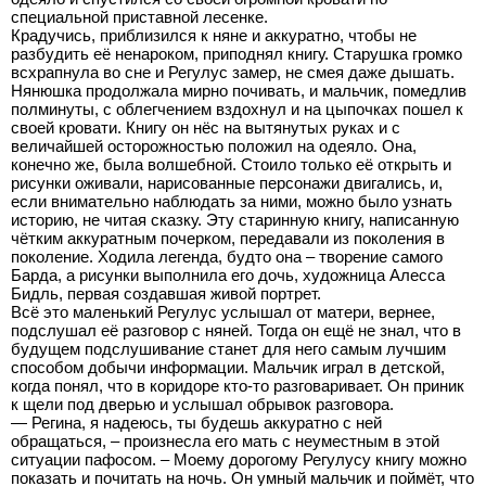
специальной приставной лесенке.
Крадучись, приблизился к няне и аккуратно, чтобы не
разбудить её ненароком, приподнял книгу. Старушка громко
всхрапнула во сне и Регулус замер, не смея даже дышать.
Нянюшка продолжала мирно почивать, и мальчик, помедлив
полминуты, с облегчением вздохнул и на цыпочках пошел к
своей кровати. Книгу он нёс на вытянутых руках и с
величайшей осторожностью положил на одеяло. Она,
конечно же, была волшебной. Стоило только её открыть и
рисунки оживали, нарисованные персонажи двигались, и,
если внимательно наблюдать за ними, можно было узнать
историю, не читая сказку. Эту старинную книгу, написанную
чётким аккуратным почерком, передавали из поколения в
поколение. Ходила легенда, будто она – творение самого
Барда, а рисунки выполнила его дочь, художница Алесса
Бидль, первая создавшая живой портрет.
Всё это маленький Регулус услышал от матери, вернее,
подслушал её разговор с няней. Тогда он ещё не знал, что в
будущем подслушивание станет для него самым лучшим
способом добычи информации. Мальчик играл в детской,
когда понял, что в коридоре кто-то разговаривает. Он приник
к щели под дверью и услышал обрывок разговора.
— Регина, я надеюсь, ты будешь аккуратно с ней
обращаться, – произнесла его мать с неуместным в этой
ситуации пафосом. – Моему дорогому Регулусу книгу можно
показать и почитать на ночь. Он умный мальчик и поймёт, что