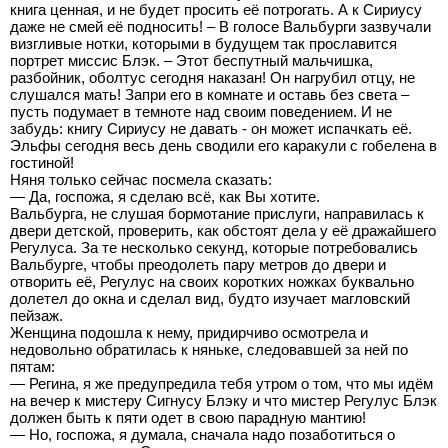
книга ценная, и не будет просить её потрогать. А к Сириусу
даже не смей её подносить! – В голосе Вальбурги зазвучали
визгливые нотки, которыми в будущем так прославится
портрет миссис Блэк. – Этот беспутный мальчишка,
разбойник, оболтус сегодня наказан! Он нагрубил отцу, не
слушался мать! Запри его в комнате и оставь без света –
пусть подумает в темноте над своим поведением. И не
забудь: книгу Сириусу не давать - он может испачкать её.
Эльфы сегодня весь день сводили его каракули с гобелена в
гостиной!
Няня только сейчас посмела сказать:
— Да, госпожа, я сделаю всё, как Вы хотите.
Вальбурга, не слушая бормотание прислуги, направилась к
двери детской, проверить, как обстоят дела у её дражайшего
Регулуса. За те несколько секунд, которые потребовались
Вальбурге, чтобы преодолеть пару метров до двери и
отворить её, Регулус на своих коротких ножках буквально
долетел до окна и сделал вид, будто изучает магловский
пейзаж.
Женщина подошла к нему, придирчиво осмотрела и
недовольно обратилась к няньке, следовавшей за ней по
пятам:
— Регина, я же предупредила тебя утром о том, что мы идём
на вечер к мистеру Сигнусу Блэку и что мистер Регулус Блэк
должен быть к пяти одет в свою парадную мантию!
— Но, госпожа, я думала, сначала надо позаботиться о