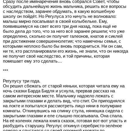
Сразу после имянаречения вновь собрался Совет, чтобы
обсудить дальнейшую жизнь мальчика, решить все вопросы
с наследством, заранее обдумать, в какую волшебную
школу он пойдёт. Но Регулуса это ничуть не волновало:
малыш мирно посапывал в своей колыбельке. Ему,
появившемуся на свет всего три дня назад, пока ещё не
было дела до того, что за него всё заранее решили; что уже
определено, сколько он получит галеонов, кнатов и сиклей
при достижении совершеннолетия; что намечены семьи, с
которыми неплохо было бы вновь породниться. Ни он сам,
ни те, кто распланировали его жизнь, не знали, что он никогда
не получит своё наследство, и той причины, которая
помешает ему это сделать…
***
Регулусу три года.
Он решил сбежать от старой няньки, которая читала ему на
ночь сказки Барда Бидля и уснула, прервав рассказ на
самом интересном месте. Мальчику надоело лежать с
закрытыми глазами и делать вид, что спит. Он приподнялся
на локте и попытался рассмотреть лицо няни в полумраке
комнаты. Откинувшись на спинку стула, нянюшка сидела с
закрытыми глазами и еле слышно посапывала. Она спала.
На её коленях лежала книга сказок, готовая вот-вот упасть и
разбудить старушку. Регулус откинул серебристо-зелёное
одеяло и спустился со своей огромной кровати по