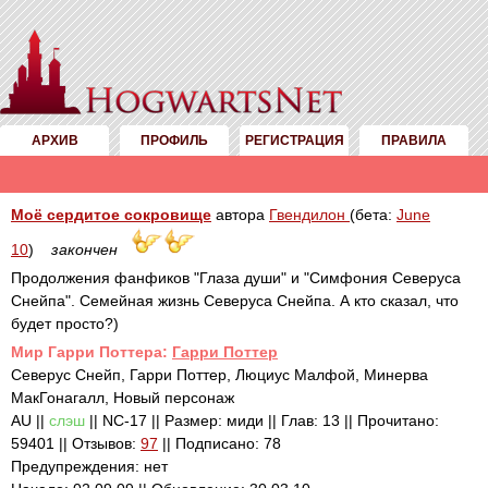
АРХИВ
ПРОФИЛЬ
РЕГИСТРАЦИЯ
ПРАВИЛА
Моё сердитое сокровище
автора
Гвендилон
(бета:
June
10
)
закончен
Продолжения фанфиков "Глаза души" и "Симфония Северуса
Снейпа". Семейная жизнь Северуса Снейпа. А кто сказал, что
будет просто?)
Mир Гарри Поттера:
Гарри Поттер
Северус Снейп, Гарри Поттер, Люциус Малфой, Минерва
МакГонагалл, Новый персонаж
AU ||
слэш
|| NC-17 || Размер: миди || Глав: 13 || Прочитано:
59401 || Отзывов:
97
|| Подписано: 78
Предупреждения: нет