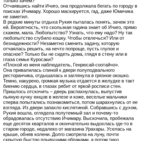
только зачем?
Отчаявшись найти Ичиго, она продолжала бегать по городу в
поисках Ичимару. Хорошо маскируется, гад, даже Юмичика
не заметил.
В редкие минуты отдыха Рукия пыталась понять, зачем это
ей. Вероятность, что скользкая гадина знает об Ичиго, прямо
скажем, мала. Любопытство? Узнать, что ему надо? Ну так
любопытство сгубило кошку. Чтобы отвлечься? Или от
безнадежности? Незаметно сменить задачу, которую
отчаялась решить, на нечто попроще, пусть глупое и
опасное? Только бы не сидеть дома, глядя в стену или в
глаза семье Куросаки?
«Плохой из меня наблюдатель, Генрюсай-соотайчо».
Она привалилась спиной к двери полуподвального
ресторанчика, отдышалась и заглянула в грязное окошко.
Темно, накурено, громкая музыка отдается в желудке в такт
биению сердца, в глазах рябит от яркой росписи стен.
Пришлось отскочить – дверь распахнулась, выпустив
пьяную кучку юнцов в железе и коже, веселые мальчики
сперва попытались познакомиться, потом шарахнулись от ее
взгляда. Из двери запахло кислятиной. Собравшись с духом,
Рукия вошла, оглядела полутемный зал и почему-то
обрадовалась отсутствию Ичимару. Выскочила, пробежала
еще десяток кварталов и окончательно выдохлась где-то в
старом городе, недалеко от магазина Урахары. Уселась на
крыше, обняв колени. Долго смотрела на луну, почти
скрытую быстро плывущими облаками, а потом тихо