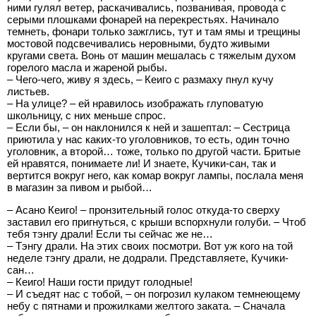
ними гулял ветер, раскачивались, позванивая, провода с
серыми плошками фонарей на перекрестьях. Начинало
темнеть, фонари только зажглись, тут и там ямы и трещины
мостовой подсвечивались неровными, будто живыми
кругами света. Вонь от машин мешалась с тяжелым духом
горелого масла и жареной рыбы.
– Чего-чего, живу я здесь, – Кеиго с размаху пнул кучу
листьев.
– На улице? – ей нравилось изображать глуповатую
школьницу, с них меньше спрос.
– Если бы, – он наклонился к ней и зашептал: – Сестрица
приютила у нас каких-то уголовников, то есть, один точно
уголовник, а второй… тоже, только по другой части. Бритые
ей нравятся, понимаете ли! И знаете, Кучики-сан, так и
вертится вокруг него, как комар вокруг лампы, послала меня
в магазин за пивом и рыбой…
– Асано Кеиго! – пронзительный голос откуда-то сверху
заставил его пригнуться, с крыши вспорхнули голуби. – Чтоб
тебя тэнгу драли! Если ты сейчас же не…
– Тэнгу драли. На этих своих посмотри. Вот уж кого на той
неделе тэнгу драли, не додрали. Представляете, Кучики-
сан…
– Кеиго! Наши гости придут голодные!
– И съедят нас с тобой, – он погрозил кулаком темнеющему
небу с пятнами и прожилками желтого заката. – Сначала