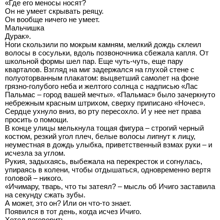
«Где его меносы носят?
Он не умеет скрывать реяцу.
Он вообще ничего не умеет.
Мальчишка
Дурак».
Ноги скользили по мокрым камням, мелкий дождь склеил
волосы в сосульки, вдоль позвоночника сбежала капля. От
школьной формы шел пар. Еще чуть-чуть, еще пару
кварталов. Взгляд на миг задержался на глухой стене с
полуоторванным плакатом: выцветший самолет на фоне
грязно-голубого неба и желтого солнца с надписью «Лас
Пальмас – город вашей мечты». «Пальмас» было зачеркнуто
небрежным красным штрихом, сверху приписано «Ночес».
Сердце ухнуло вниз, во рту пересохло. И у нее нет права
просить о помощи.
В конце улицы мелькнула тощая фигура – строгий черный
костюм, резкий угол плеч, белые волосы липнут к лицу,
неуместная в дождь улыбка, приветственный взмах руки – и
исчезла за углом.
Рукия, задыхаясь, выбежала на перекресток и согнулась,
упираясь в колени, чтобы отдышаться, одновременно вертя
головой – никого.
«Ичимару, тварь, что ты затеял? – мысль об Ичиго заставила
на секунду сжать зубы.
А может, это он? Или он что-то знает.
Появился в тот день, когда исчез Ичиго.
Хотел поговорить.