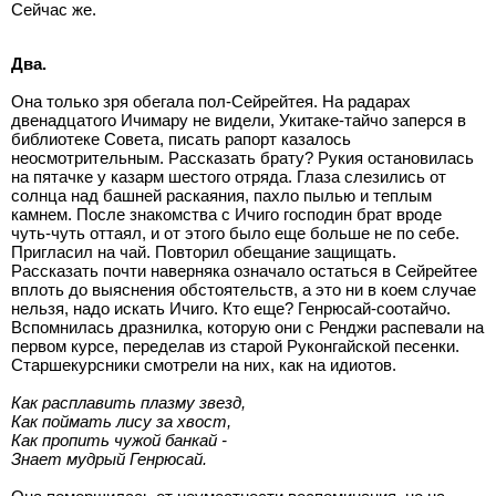
Сейчас же.
Два.
Она только зря обегала пол-Сейрейтея. На радарах
двенадцатого Ичимару не видели, Укитаке-тайчо заперся в
библиотеке Совета, писать рапорт казалось
неосмотрительным. Рассказать брату? Рукия остановилась
на пятачке у казарм шестого отряда. Глаза слезились от
солнца над башней раскаяния, пахло пылью и теплым
камнем. После знакомства с Ичиго господин брат вроде
чуть-чуть оттаял, и от этого было еще больше не по себе.
Пригласил на чай. Повторил обещание защищать.
Рассказать почти наверняка означало остаться в Сейрейтее
вплоть до выяснения обстоятельств, а это ни в коем случае
нельзя, надо искать Ичиго. Кто еще? Генрюсай-соотайчо.
Вспомнилась дразнилка, которую они с Ренджи распевали на
первом курсе, переделав из старой Руконгайской песенки.
Старшекурсники смотрели на них, как на идиотов.
Как расплавить плазму звезд,
Как поймать лису за хвост,
Как пропить чужой банкай -
Знает мудрый Генрюсай.