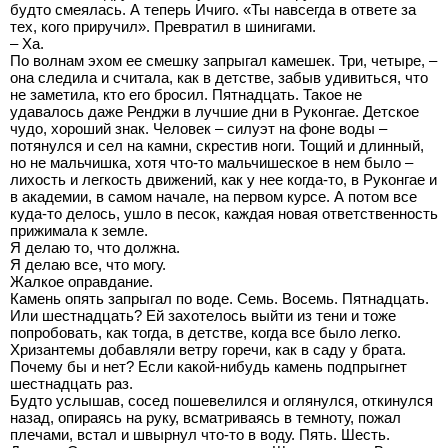
будто смеялась. А теперь Ичиго. «Ты навсегда в ответе за
тех, кого приручил». Превратил в шинигами.
– Ха.
По волнам эхом ее смешку запрыгал камешек. Три, четыре, –
она следила и считала, как в детстве, забыв удивиться, что
не заметила, кто его бросил. Пятнадцать. Такое не
удавалось даже Ренджи в лучшие дни в Руконгае. Детское
чудо, хороший знак. Человек – силуэт на фоне воды –
потянулся и сел на камни, скрестив ноги. Тощий и длинный,
но не мальчишка, хотя что-то мальчишеское в нем было –
лихость и легкость движений, как у нее когда-то, в Руконгае и
в академии, в самом начале, на первом курсе. А потом все
куда-то делось, ушло в песок, каждая новая ответственность
прижимала к земле.
Я делаю то, что должна.
Я делаю все, что могу.
Жалкое оправдание.
Камень опять запрыгал по воде. Семь. Восемь. Пятнадцать.
Или шестнадцать? Ей захотелось выйти из тени и тоже
попробовать, как тогда, в детстве, когда все было легко.
Хризантемы добавляли ветру горечи, как в саду у брата.
Почему бы и нет? Если какой-нибудь камень подпрыгнет
шестнадцать раз.
Будто услышав, сосед пошевелился и оглянулся, откинулся
назад, опираясь на руку, всматриваясь в темноту, пожал
плечами, встал и швырнул что-то в воду. Пять. Шесть.