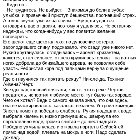
– Кидо-но…
– Не трудитесь. Не выйдет. – Знакомая до боли в зубах
улыбка, и привычный приступ бешенства, прогнавший страх.
А голос звучит уже из-за спины: – Вряд ли удастся
отговорить вас от драки, поэтому я удаляюсь. Не оставляя
надежды, что когда-нибудь у вас появится желание
поговорить.
Его шепот еще щекотал ухо, но дуновение ветерка,
захолодившего спину, подсказало, что сзади уже никого нет.
Рукия крутанулась, оглядываясь – аромат хризантем,
кажется, стал сильнее, от него кружилась голова – на ватных
ногах добрела до ближайшего дерева, не позволяя себе
упасть. Ребристая кора под пальцами вернула ощущение
реальности.
Где он научился так прятать реяцу? Ни-сле-да. Техники
Айзена? Черт.
Звезды над головой плясали, как те, что в реке. Чертов
предатель, испортил любимое место, тут было так хорошо.
Чего он хотел? Ведь с самого начала знал, что она здесь,
она не маскировалась, казалось, незачем. Устроил комедию.
Злость помогла победить слабость. Рукия подошла к воде,
выбрала камень и, низко пригнувшись, швырнула его
параллельно воде, громко считая – до шестнадцати.
Победно ухмыльнулась и открыла портал в Сейрейтей
прямо над водой, плевать на мокрые ноги. Надо сделать
доклад.