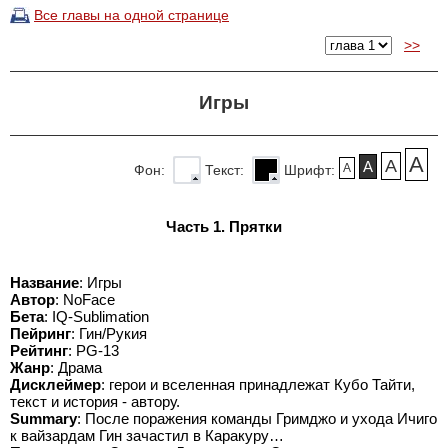
Все главы на одной странице
>>
Игры
A
A
A
A
Фон:
Текст:
Шрифт:
Часть 1. Прятки
Название
: Игры
Автор
: NoFace
Бета
: IQ-Sublimation
Пейринг
: Гин/Рукия
Рейтинг
: PG-13
Жанр
: Драма
Дисклеймер
: герои и вселенная принадлежат Кубо Тайти,
текст и история - автору.
Summary
: После поражения команды Гримджо и ухода Ичиго
к вайзардам Гин зачастил в Каракуру…