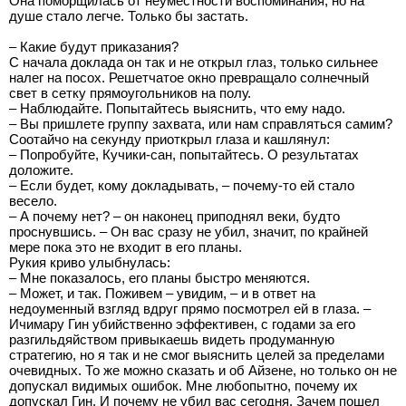
Она поморщилась от неуместности воспоминания, но на
душе стало легче. Только бы застать.
– Какие будут приказания?
С начала доклада он так и не открыл глаз, только сильнее
налег на посох. Решетчатое окно превращало солнечный
свет в сетку прямоугольников на полу.
– Наблюдайте. Попытайтесь выяснить, что ему надо.
– Вы пришлете группу захвата, или нам справляться самим?
Соотайчо на секунду приоткрыл глаза и кашлянул:
– Попробуйте, Кучики-сан, попытайтесь. О результатах
доложите.
– Если будет, кому докладывать, – почему-то ей стало
весело.
– А почему нет? – он наконец приподнял веки, будто
проснувшись. – Он вас сразу не убил, значит, по крайней
мере пока это не входит в его планы.
Рукия криво улыбнулась:
– Мне показалось, его планы быстро меняются.
– Может, и так. Поживем – увидим, – и в ответ на
недоуменный взгляд вдруг прямо посмотрел ей в глаза. –
Ичимару Гин убийственно эффективен, с годами за его
разгильдяйством привыкаешь видеть продуманную
стратегию, но я так и не смог выяснить целей за пределами
очевидных. То же можно сказать и об Айзене, но только он не
допускал видимых ошибок. Мне любопытно, почему их
допускал Гин. И почему не убил вас сегодня. Зачем пошел