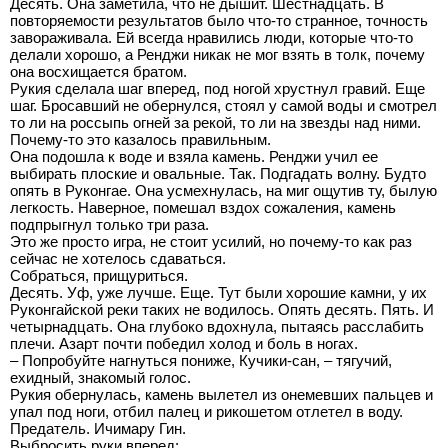
Десять. Она заметила, что не дышит. Шестнадцать. В
повторяемости результатов было что-то странное, точность
завораживала. Ей всегда нравились люди, которые что-то
делали хорошо, а Ренджи никак не мог взять в толк, почему
она восхищается братом.
Рукия сделала шаг вперед, под ногой хрустнул гравий. Еще
шаг. Бросавший не обернулся, стоял у самой воды и смотрел
то ли на россыпь огней за рекой, то ли на звезды над ними.
Почему-то это казалось правильным.
Она подошла к воде и взяла камень. Ренджи учил ее
выбирать плоские и овальные. Так. Подгадать волну. Будто
опять в Руконгае. Она усмехнулась, на миг ощутив ту, былую
легкость. Наверное, помешал вздох сожаления, камень
подпрыгнул только три раза.
Это же просто игра, не стоит усилий, но почему-то как раз
сейчас не хотелось сдаваться.
Собраться, прищуриться.
Десять. Уф, уже лучше. Еще. Тут были хорошие камни, у их
Руконгайской реки таких не водилось. Опять десять. Пять. И
четырнадцать. Она глубоко вдохнула, пытаясь расслабить
плечи. Азарт почти победил холод и боль в ногах.
– Попробуйте нагнуться пониже, Кучики-сан, – тягучий,
ехидный, знакомый голос.
Рукия обернулась, камень вылетел из онемевших пальцев и
упал под ноги, отбил палец и рикошетом отлетел в воду.
Предатель. Ичимару Гин.
Выбросить руки вперед: