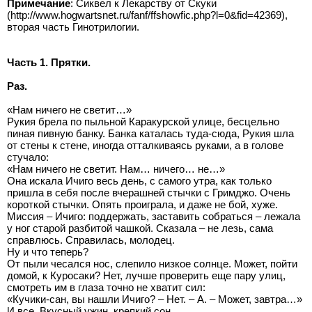
Примечание
: Сиквел к Лекарству от Скуки
(http://www.hogwartsnet.ru/fanf/ffshowfic.php?l=0&fid=42369),
вторая часть Гинотрилогии.
Часть 1. Прятки.
Раз.
«Нам ничего не светит…»
Рукия брела по пыльной Каракурской улице, бесцельно
пиная пивную банку. Банка каталась туда-сюда, Рукия шла
от стены к стене, иногда отталкиваясь руками, а в голове
стучало:
«Нам ничего не светит. Нам… ничего… не…»
Она искала Ичиго весь день, с самого утра, как только
пришла в себя после вчерашней стычки с Гримджо. Очень
короткой стычки. Опять проиграла, и даже не бой, хуже.
Миссия – Ичиго: поддержать, заставить собраться – лежала
у ног старой разбитой чашкой. Сказала – не лезь, сама
справлюсь. Справилась, молодец.
Ну и что теперь?
От пыли чесался нос, слепило низкое солнце. Может, пойти
домой, к Куросаки? Нет, лучше проверить еще пару улиц,
смотреть им в глаза точно не хватит сил:
«Кучики-сан, вы нашли Ичиго? – Нет. – А. – Может, завтра…»
И все. Вкусный ужин, крепкий сон.