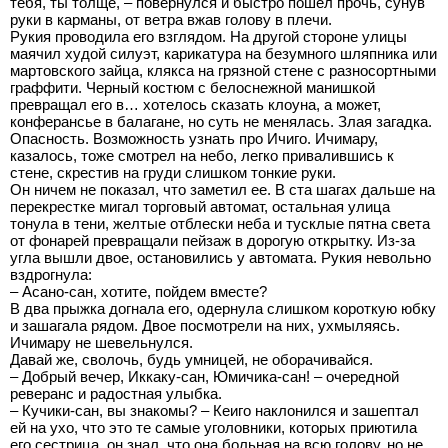
тебя, ты толще, – повернулся и быстро пошел прочь, сунув
руки в карманы, от ветра вжав голову в плечи.
Рукия проводила его взглядом. На другой стороне улицы
маячил худой силуэт, карикатура на безумного шляпника или
мартовского зайца, клякса на грязной стене с разносортными
граффити. Черный костюм с белоснежной манишкой
превращал его в… хотелось сказать клоуна, а может,
конферансье в балагане, но суть не менялась. Злая загадка.
Опасность. Возможность узнать про Ичиго. Ичимару,
казалось, тоже смотрел на небо, легко привалившись к
стене, скрестив на груди слишком тонкие руки.
Он ничем не показал, что заметил ее. В ста шагах дальше на
перекрестке мигал торговый автомат, остальная улица
тонула в тени, желтые отблески неба и тусклые пятна света
от фонарей превращали пейзаж в дорогую открытку. Из-за
угла вышли двое, остановились у автомата. Рукия невольно
вздрогнула:
– Асано-сан, хотите, пойдем вместе?
В два прыжка догнала его, одернула слишком короткую юбку
и зашагала рядом. Двое посмотрели на них, ухмыляясь.
Ичимару не шевельнулся.
Давай же, сволочь, будь умницей, не оборачивайся.
– Добрый вечер, Иккаку-сан, Юмичика-сан! – очередной
реверанс и радостная улыбка.
– Кучики-сан, вы знакомы? – Кеиго наклонился и зашептал
ей на ухо, что это те самые уголовники, которых приютила
его сестрица, он знал, что она больная на всю голову, но не