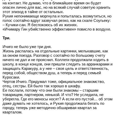
на контакт. Не думаю, что в ближайшее время он будет
опасен лично для вас, но на всякий случай советую хранить
этот эпизод в тайне от остальных.
Рукия непонимающе моргнула и попыталась возмутиться, но
голос соотайчо вдруг зазвучал резко, как на скале Соугьеку:
– Кучики-сан. Я беспокоюсь об их жизнях.
«Ичимару Гин убийственно эффективен» повисло в воздухе.
Три.
Ичиго не было уже три дня.
Жизнь распалась на отдельные картинки, мелькавшие, как
за окном поезда. Разговор с соотайчо по большому счету
ничего не дал и не прояснил. Коллеги продолжали ходить в
школу, в конце концов, они пришли следить за арранкарами и
защищать Каракуру, а у нее – своя цель и ответственность,
перед собой, обществом душ, а теперь и перед семьей
Куросаки.
Чертов Ичиго. Придумал тоже, официальное знакомство,
отец, сестры. Ей было так хорошо в шкафу.
Ее послали, потому что они были знакомы – старшим
товарищем, партнером, нянькой. И что? Не уследила, не
уберегла. Где его меносы носят? А если его пустой… об этом
даже думать не хотелось, и Рукия продолжала бегать по
городу, теперь уже методично обшаривая квартал за
кварталом.