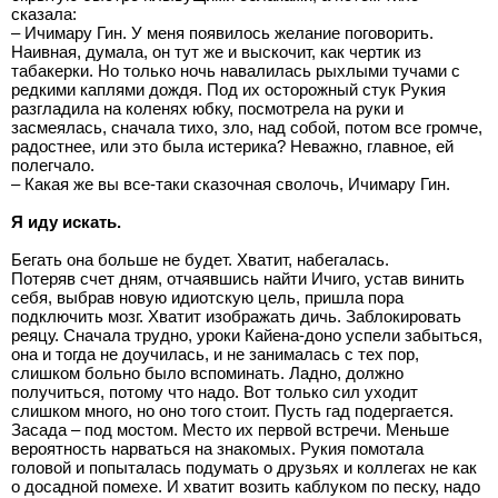
сказала:
– Ичимару Гин. У меня появилось желание поговорить.
Наивная, думала, он тут же и выскочит, как чертик из
табакерки. Но только ночь навалилась рыхлыми тучами с
редкими каплями дождя. Под их осторожный стук Рукия
разгладила на коленях юбку, посмотрела на руки и
засмеялась, сначала тихо, зло, над собой, потом все громче,
радостнее, или это была истерика? Неважно, главное, ей
полегчало.
– Какая же вы все-таки сказочная сволочь, Ичимару Гин.
Я иду искать.
Бегать она больше не будет. Хватит, набегалась.
Потеряв счет дням, отчаявшись найти Ичиго, устав винить
себя, выбрав новую идиотскую цель, пришла пора
подключить мозг. Хватит изображать дичь. Заблокировать
реяцу. Сначала трудно, уроки Кайена-доно успели забыться,
она и тогда не доучилась, и не занималась с тех пор,
слишком больно было вспоминать. Ладно, должно
получиться, потому что надо. Вот только сил уходит
слишком много, но оно того стоит. Пусть гад подергается.
Засада – под мостом. Место их первой встречи. Меньше
вероятность нарваться на знакомых. Рукия помотала
головой и попыталась подумать о друзьях и коллегах не как
о досадной помехе. И хватит возить каблуком по песку, надо