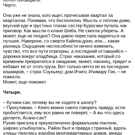
Черт».
Она уже не знала, кого ищет, прочесывая квартал за
кварталом. Понимая, что бесполезно. Мысль о теплом доме,
вкусной еде и грустных глазах сестер Куросаки пугала, как
приговор. Как мысли о клане Шиба. Не смогла уберечь. А
может, еще не поздно? Она давно перестала надеяться на
лучшее. Наверное, со смерти Кайена-доно, или… какая
разница. Ощущение неспособности ничего изменить,
чувство, что все пути отрезаны, а последний оставшийся –
дорожка вокруг кладбища. Страх наказания, который со
временем превратился в ожидание, может, наконец, придет и
избавит ее от этого груза. Вот только ничто ее из последних
кошмаров, – страх Соукьеку; дом Ичиго; Ичимару Гин, – не
помогло.
Может, еще поможет.
Четыре.
– Кучики-сан, почему вы не ходите в школу?
– Прогуливаю. – Кеиго можно смело говорить правду, если
проболтается, ему все равно не поверят. – А вы что здесь
делаете, Асано-сан?
Рукия присела в преувеличенно формальном поклоне,
широко улыбнулась. Район был и правда странный, вдоль
улицы тянулись коробки многоквартирных домов, между