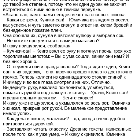
до такой же степени, потому что ни один дурак не захочет
встретиться с ними ночью в темном переулке.
«Асано-сан, нам с вами сегодня везет на опасных типов».
– Какая встреча, Кучики-сан! – Юмичика взглядом спросил,
как успехи, и чуть заметно кивнул в ответ на излом бровей и
безнадежное пожатие плеч.
Она обошла их, сунула в автомат купюру и выбрала сок.
– Не хотите прогуляться с нами до магазина?
Иккаку прищурился, соображая.
– Кучики-сан! – Кеиго взял ее руку и потянул прочь, грея ухо
торопливым шепотом: – Вы с ума сошли, зачем они нам? И
без них хорошо.
– О, неужели они и правда опасны? Тогда идите один, Кеиго-
сан, я их задержу, – она нарочно прошептала это достаточно
громко. Теперь коллеги из одиннадцатого стояли спиной к
Ичимару и во все глаза смотрели на них. Отлично.
Выдернуть руку, вежливо поклониться, улыбнуться,
помахать рукой и подтолкнуть в спину: – Удачи, Кеиго-сан! –
и решительным шепотом, – Бегите скорее!
Иккаку уже не щурился, а ухмылялся во весь рот, Юмичика
хихикал, прикрыв рот рукой. Ее маленькое представление
имело успех.
– Как дела в школе, мальчики? – да, иногда очень удобно
притвориться дурочкой.
– Заставляют читать классику. Древние тексты, написанные
после того, как я уже умер, – Иккаку скривился. Юмичика