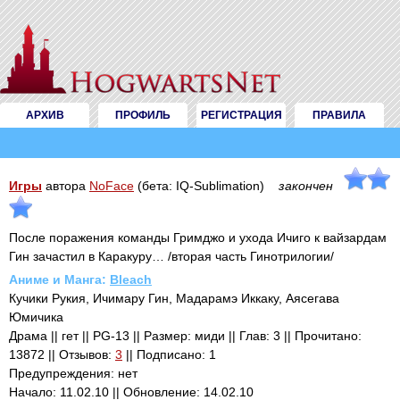
АРХИВ
ПРОФИЛЬ
РЕГИСТРАЦИЯ
ПРАВИЛА
Игры
автора
NoFace
(бета: IQ-Sublimation)
закончен
После поражения команды Гримджо и ухода Ичиго к вайзардам
Гин зачастил в Каракуру… /вторая часть Гинотрилогии/
Аниме и Манга:
Bleach
Кучики Рукия, Ичимару Гин, Мадарамэ Иккаку, Аясегава
Юмичика
Драма || гет || PG-13 || Размер: миди || Глав: 3 || Прочитано:
13872 || Отзывов:
3
|| Подписано: 1
Предупреждения: нет
Начало: 11.02.10 || Обновление: 14.02.10