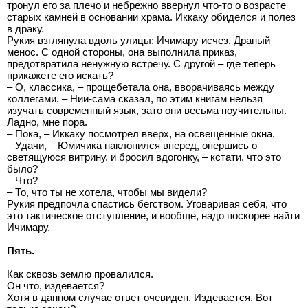
тронул его за плечо и небрежно ввернул что-то о возрасте
старых камней в основании храма. Иккаку обиделся и полез
в драку.
Рукия взглянула вдоль улицы: Ичимару исчез. Драный
менос. С одной стороны, она выполнила приказ,
предотвратила ненужную встречу. С другой – где теперь
прикажете его искать?
– О, классика, – прощебетала она, вворачиваясь между
коллегами. – Нии-сама сказал, по этим книгам нельзя
изучать современный язык, зато они весьма поучительны.
Ладно, мне пора.
– Пока, – Иккаку посмотрел вверх, на освещенные окна.
– Удачи, – Юмичика наклонился вперед, опершись о
светящуюся витрину, и бросил вдогонку, – кстати, что это
было?
– Что?
– То, что ты не хотела, чтобы мы видели?
Рукия предпочла спастись бегством. Уговаривая себя, что
это тактическое отступление, и вообще, надо поскорее найти
Ичимару.
Пять.
Как сквозь землю провалился.
Он что, издевается?
Хотя в данном случае ответ очевиден. Издевается. Вот