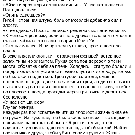
«Айзен и арранкары слишком сильны. У нас нет шансов».
Пот щипал шею.
«Опять сдаешься?»
Гигай – странная штука, боль от мозолей добавила сил и
злости.
«Я не сдаюсь. Просто пытаюсь реально смотреть на мир».
«К меносам реализм, если от него дрожат колени и темнеет в
глазах. Забыла, что сама говорила Ичиго?»
«Стань сильнее. И ни при чем тут глаза, просто настала
ночь».
В реке плясали огоньки – отражения фонарей, ветер нес
запах тины и хризантем. Рукия села под деревом в тени
моста, обхватив себя за плечи. Холодно. Ноги тупо болели и
подергивались от усталости, надо спустить их в воду, только
не было сил подняться. Трое гусей взлетели, смешно
пробежав по воде, двое сразу взяли строй, а один все будто
пытался вырваться из плоскости – то вверх, то вниз, то вбок,
но плоскость всегда проходит через три точки, и дергаться
бесполезно.
«У нас нет шансов».
Глупая мантра.
Каждый раз при попытке выйти из плоскости жизнь била ее
по рукам. Из Руконгая, где была сильнее всех – в академию
шинигами, на поток слабаков. Обрести семью, чтобы
научиться узнавать одиночество под любой маской. Найти
наставника и друга, чтобы убить своими руками. Жизнь