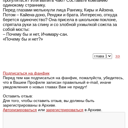
прогуляться? Или выпить чаю? Составьте компанию
одинокому страннику.
Перед глазами мелькнули лица Рангику, Киры и Айзена.
Потом – Кайена-доно, Ренджи и брата. Интересно, откуда
берется одиночество? Она присела в школьном поклоне,
спрятала руки за спину и со злобной ухмылкой сожгла за
собой мосты:
– Почему бы и нет, Ичимару-сан.
«Почему бы и нет?»
>>
Подписаться на фанфик
Перед тем как подписаться на фанфик, пожалуйста, убедитесь,
что в Вашем Профиле записан правильный e-mail, иначе
уведомления о новых главах Вам не придут!
Оставить отзыв:
Для того, чтобы оставить отзыв, вы должны быть
зарегистрированы в Архиве.
Авторизироваться
или
зарегистрироваться
в Архиве.