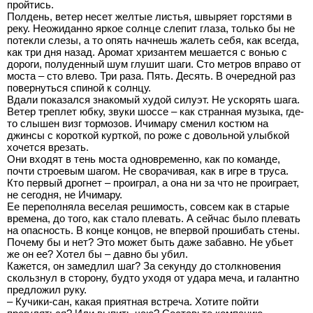
пройтись.
Полдень, ветер несет желтые листья, швыряет горстями в
реку. Неожиданно яркое солнце слепит глаза, только бы не
потекли слезы, а то опять начнешь жалеть себя, как всегда,
как три дня назад. Аромат хризантем мешается с вонью с
дороги, полуденный шум глушит шаги. Сто метров вправо от
моста – сто влево. Три раза. Пять. Десять. В очередной раз
повернуться спиной к солнцу.
Вдали показался знакомый худой силуэт. Не ускорять шага.
Ветер треплет юбку, звуки шоссе – как странная музыка, где-
то слышен визг тормозов. Ичимару сменил костюм на
джинсы с короткой курткой, по роже с довольной улыбкой
хочется врезать.
Они входят в тень моста одновременно, как по команде,
почти строевым шагом. Не сворачивая, как в игре в труса.
Кто первый дрогнет – проиграл, а она ни за что не проиграет,
не сегодня, не Ичимару.
Ее переполняла веселая решимость, совсем как в старые
времена, до того, как стало плевать. А сейчас было плевать
на опасность. В конце концов, не впервой прошибать стены.
Почему бы и нет? Это может быть даже забавно. Не убьет
же он ее? Хотел бы – давно бы убил.
Кажется, он замедлил шаг? За секунду до столкновения
скользнул в сторону, будто уходя от удара меча, и галантно
предложил руку.
– Кучики-сан, какая приятная встреча. Хотите пойти