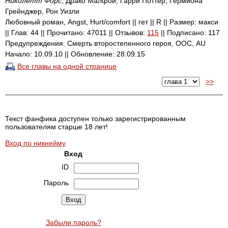
Николетт Форс
, Драко Малфой, Гарри Поттер, Гермиона
Грейнджер, Рон Уизли
Любовный роман, Angst, Hurt/comfort || гет || R || Размер: макси
|| Глав: 44 || Прочитано: 47011 || Отзывов:
115
|| Подписано: 117
Предупреждения: Смерть второстепенного героя, ООС, AU
Начало: 10.09.10 || Обновление: 28.09.15
Все главы на одной странице
>>
Текст фанфика доступен только зарегистрированным
пользователям старше 18 лет!
Вход по никнейму
Вход
ID
Пароль
Забыли пароль?