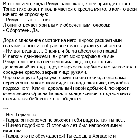
В тот момент, когда Римус замолкает, к ней приходит ответ.
Тонкс тихо ахает и поднимается с кресла мягко, в кои-то веки
ничего не опрокинув:
- Римус… Так ты тоже…
Люпин отвечает хриплым и обреченным голосом:
- Оборотень. Да.
Дора с мгновение смотрит на него широко раскрытыми
глазами, а потом, собрав все силы, лукаво улыбается:
- Ну, вот видишь… Значит, я была абсолютно права!
И легким движением швыряет монографию в камин.
Римус смотрит на нее непонимающе, но, встретив
доверчивый взгляд, вдруг старчески горбится и опускается в
соседнее кресло, закрыв лицо руками.
Через миг рука Доры уже лежит на его плече, а она сама
перепуганным котенком сидит на подлокотнике, неудобно
поджав ноги. Камин, довольный новой добычей, пожирает
монографию Ориона Блэка. В конце концов, от одной книги
фамильная библиотека не обеднеет.
***
- Нет, Гермиона!
- Гарри, он непременно захочет тебя видеть, как ты не…
- Ничего подобного! Я столько лет был непроходимым
идиотом…
- Гарри, это не обсуждается! Ты едешь в Хогвартс и