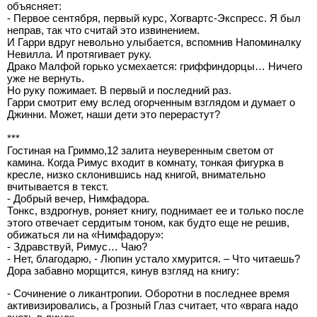
объясняет:
- Первое сентября, первый курс, Хогвартс-Экспресс. Я был
неправ, так что считай это извинением.
И Гарри вдруг невольно улыбается, вспомнив Напоминалку
Невилла. И протягивает руку.
Драко Малфой горько усмехается: гриффиндорцы… Ничего
уже не вернуть.
Но руку пожимает. В первый и последний раз.
Гарри смотрит ему вслед огорченным взглядом и думает о
Джинни. Может, наши дети это перерастут?
***
Гостиная на Гриммо,12 залита неуверенным светом от
камина. Когда Римус входит в комнату, тонкая фигурка в
кресле, низко склонившись над книгой, внимательно
вчитывается в текст.
- Добрый вечер, Нимфадора.
Тонкс, вздрогнув, роняет книгу, поднимает ее и только после
этого отвечает сердитым тоном, как будто еще не решив,
обижаться ли на «Нимфадору»:
- Здравствуй, Римус… Чаю?
- Нет, благодарю, - Люпин устало хмурится. – Что читаешь?
Дора забавно морщится, кинув взгляд на книгу:
- Сочинение о ликантропии. Оборотни в последнее время
активизировались, а Грозный Глаз считает, что «врага надо