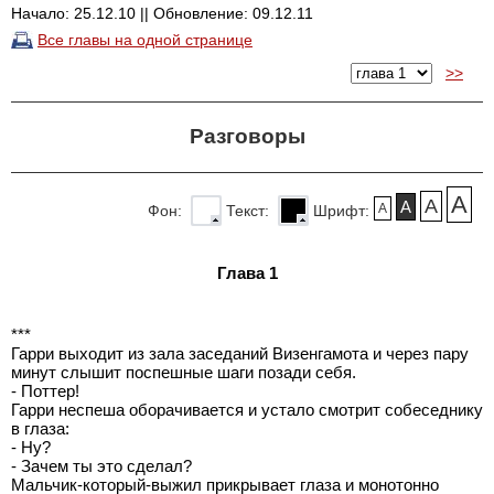
Начало: 25.12.10 || Обновление: 09.12.11
Все главы на одной странице
>>
Разговоры
A
A
A
A
Фон:
Текст:
Шрифт:
Глава 1
***
Гарри выходит из зала заседаний Визенгамота и через пару
минут слышит поспешные шаги позади себя.
- Поттер!
Гарри неспеша оборачивается и устало смотрит собеседнику
в глаза:
- Ну?
- Зачем ты это сделал?
Мальчик-который-выжил прикрывает глаза и монотонно