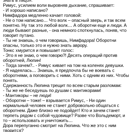
знать в лицо».
Римус, усилием воли выровняв дыхание, спрашивает:
- И хорошо написано?
Нимфадора медленно качает головой:
- Не о том написано… Что волк – опасный зверь, и так всем
понятно. Ну так это любой волк… А оборотни еще и люди. А
люди бывают разные, - она немного споткнулась, поняв, что
говорит путано.
- Ты не знаешь, о чем говоришь, Нимфадора! Оборотни
опасны, только это и нужно знать аврору.
Тонкс хмурится и повышает голос:
- Это я не знаю, о чем говорю?! Десять операций против
оборотней, Люпин!
- Тогда зачем?.. - Римус кивает на том на коленях девушки.
- Я надеялась… Знаешь, я предпочла бы не воевать с
оборотнями, а поговорить с ними. Хоть с одним из них. Чтобы
понять.
Сдержанность Люпина трещит по всем старым разломам:
- Ты же не беседуешь по душам с мантикорами!
- Мантикоры – не люди!
- Оборотни – тоже! – взрывается Римус, - Ни один
нормальный человек не станет добровольно общаться с
оборотнем. Даже близко не подойдет! Кто и зачем станет
терпеть рядом с собой чудовище? Разве что Вольдеморт, и
то – использовать и уничтожить…
Дора перепуганно смотрит на Люпина. Что же это с ним
творится?