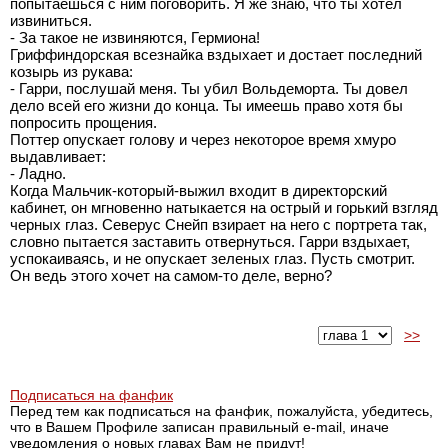
попытаешься с ним поговорить. Я же знаю, что ты хотел
извиниться.
- За такое не извиняются, Гермиона!
Гриффиндорская всезнайка вздыхает и достает последний
козырь из рукава:
- Гарри, послушай меня. Ты убил Вольдеморта. Ты довел
дело всей его жизни до конца. Ты имеешь право хотя бы
попросить прощения.
Поттер опускает голову и через некоторое время хмуро
выдавливает:
- Ладно.
Когда Мальчик-который-выжил входит в директорский
кабинет, он мгновенно натыкается на острый и горький взгляд
черных глаз. Северус Снейп взирает на него с портрета так,
словно пытается заставить отвернуться. Гарри вздыхает,
успокаиваясь, и не опускает зеленых глаз. Пусть смотрит.
Он ведь этого хочет на самом-то деле, верно?
>>
Подписаться на фанфик
Перед тем как подписаться на фанфик, пожалуйста, убедитесь,
что в Вашем Профиле записан правильный e-mail, иначе
уведомления о новых главах Вам не придут!