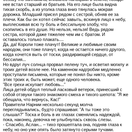
нее встал старший из братьев. На его лице была видна
тихая скорбь, а из уголка глаза вниз тянулась мокрая
дорожка. Младший присел рядом с сестрой, обняв ее за
плечи. Как бы он хотел сейчас завыть, вскинув лицо к небу,
выплескивая всю ту боль и бессильную злобу, что
скопились в его душе. Но нельзя, нельзя! Ведь рядом
сестра, которой даже тяжелее чем им с братом. И
оставалось только плакать....
Да, да! Короли тоже плачут! Великие и любимые своим
народом, они тоже плачут, когда не остается ничего другого,
когда хочется выть от тоски, раздирающей сердце, от
бессилия...
Но вдруг луч солнца прорвал пелену туч, и осветил могилу и
троих детей возле нее. На каменном надгробии медленно
проступали письмена, которые не понял бы никто, кроме
этих троих и, быть может, еще одного человека.
"Все грехи искупает любовь..."
Лица детей обдул теплый ласковый ветерок, принесший с
собой отзвуки такого знакомого смеха и тихого шепота: "Я же
обещала, что вернусь, Кас!"
Правители Нарнии несколько секунд молча
переглядывались, будто спрашивая: "А ты тоже это
слышал?" Тоска и боль в их глазах сменялись надеждой,
пока, наконец, девочка не улыбнулась сквозь слезы.
- Спасибо, Аслан... – тихо прошептала она, подняв глаза к
небу, но оно уже опять было затянуто серыми тучами.