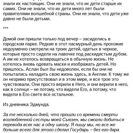
знали их настоящих. Они не знали, что их дети старше их
самих. Они не знали, что их дети много лет были
правителями волшебной страны. Они не знали, что дети уже
давно не были детьми.
***
Домой они пришли только под вечер – засиделись в
городском парке. Редкие в этот пасмурный день прохожие
недоуменно смотрели на троих детей, одетых в черное,
которые просто сидели на лавочке под раскидистым дубом.
А им не хотелось возвращаться в обычную жизнь. Не
хотелось вновь одевать маски и изображать детей. Но
пришлось. Аслан был бы недоволен, если бы они не
попытались наладить свою жизнь здесь, в Англии. К тому же
он незримо присутствовал и в этом мире, и все трое это
чувствовали. Они просто верили в Него, и они верили в него,
как в солнце – не потому, что видели Его, а потому, что
видели в Его свете все остальное.
Из дневника Эдмунда.
За те несколько дней, что прошли со времени смерти
возлюбленной сестры моей Сьюзен, мы смогли добиться
перевода всех нас в одну школу. Я пишу мы, но все же
больше всего для этого сделал Государь – без его дара