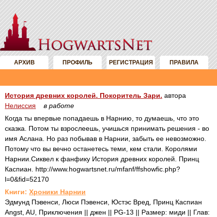
АРХИВ
ПРОФИЛЬ
РЕГИСТРАЦИЯ
ПРАВИЛА
История древних королей. Покоритель Зари.
автора
Нелиссия
в работе
Когда ты впервые попадаешь в Нарнию, то думаешь, что это
сказка. Потом ты взрослеешь, учишься принимать решения - во
имя Аслана. Но раз побывав в Нарнии, забыть ее невозможно.
Потому что вы вечно останетесь теми, кем стали. Королями
Нарнии.Сиквел к фанфику История древних королей. Принц
Каспиан. http://www.hogwartsnet.ru/mfanf/ffshowfic.php?
l=0&fid=52170
Книги:
Хроники Нарнии
Эдмунд Пэвенси, Люси Пэвенси, Юстэс Вред, Принц Каспиан
Angst, AU, Приключения || джен || PG-13 || Размер: миди || Глав: