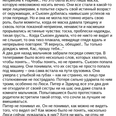
неприязнь к Нарнии... Но это была всего лишь маска,
которую невозможно носить вечно. Они все стали в какой-то
мере лицемерами, в попытке скрыть свой истинный возраст
от окружающих, и Сьюзен добилась наивысших успехов на
этом поприще. Но и она не могла постоянно играть свою
роль, были моменты, когда ее маска давала трещину и
сквозь поток показной неприязни, ненависти и насмешки
прорывались истинные чувства: тоска, проблески надежды,
тихая грусть... Когда Сьюзен думала, что ее никто не видит и
не слышит, то она тихо плакала, невидяще глядя вдаль и
непрерывно повторяя: "Я вернусь, обещаю!.. Ты только
дождись меня, Кас, прошу тебя..."
А два дня назад мальчиков забрали посреди семестра. В
телеграмме было всего несколько слов, которых хватило,
чтобы понять... Чтобы понять, но не принять. Сьюзен попала
под машину. Они понимали, что их сестра не просто попала
под машину – она сама встала на пути грузовика. Она
умерла с улыбкой на губах – как ни странно, но лицо при
столкновении не пострадало. Потеря сильно ударила по ним
троим, особенно по Люси. Питер и Эдмунд все эти два дня
не отходили от своей сестры ни на шаг, она даже спала в
комнате мальчиков. Попытавшиеся было протестовать
родители встретили такой отпор, что сочли за лучшее не
вмешиваться.
Питер не понимал их. Он не понимал, как можно не видеть
того, что видел он? Как можно было не понять, насколько
Люси сейчас нуждалась в них? Хотя ни мать, ни отец не