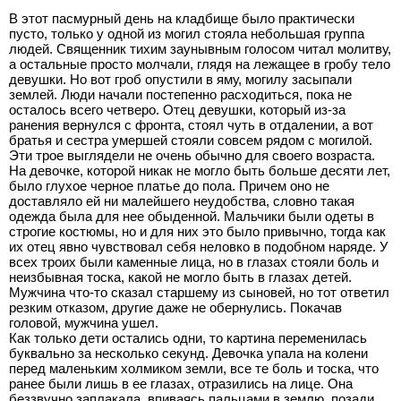
В этот пасмурный день на кладбище было практически
пусто, только у одной из могил стояла небольшая группа
людей. Священник тихим заунывным голосом читал молитву,
а остальные просто молчали, глядя на лежащее в гробу тело
девушки. Но вот гроб опустили в яму, могилу засыпали
землей. Люди начали постепенно расходиться, пока не
осталось всего четверо. Отец девушки, который из-за
ранения вернулся с фронта, стоял чуть в отдалении, а вот
братья и сестра умершей стояли совсем рядом с могилой.
Эти трое выглядели не очень обычно для своего возраста.
На девочке, которой никак не могло быть больше десяти лет,
было глухое черное платье до пола. Причем оно не
доставляло ей ни малейшего неудобства, словно такая
одежда была для нее обыденной. Мальчики были одеты в
строгие костюмы, но и для них это было привычно, тогда как
их отец явно чувствовал себя неловко в подобном наряде. У
всех троих были каменные лица, но в глазах стояли боль и
неизбывная тоска, какой не могло быть в глазах детей.
Мужчина что-то сказал старшему из сыновей, но тот ответил
резким отказом, другие даже не обернулись. Покачав
головой, мужчина ушел.
Как только дети остались одни, то картина переменилась
буквально за несколько секунд. Девочка упала на колени
перед маленьким холмиком земли, все те боль и тоска, что
ранее были лишь в ее глазах, отразились на лице. Она
беззвучно заплакала, впиваясь пальцами в землю, позади