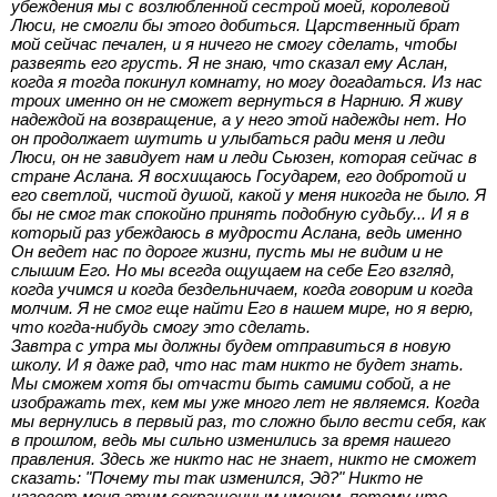
убеждения мы с возлюбленной сестрой моей, королевой
Люси, не смогли бы этого добиться. Царственный брат
мой сейчас печален, и я ничего не смогу сделать, чтобы
развеять его грусть. Я не знаю, что сказал ему Аслан,
когда я тогда покинул комнату, но могу догадаться. Из нас
троих именно он не сможет вернуться в Нарнию. Я живу
надеждой на возвращение, а у него этой надежды нет. Но
он продолжает шутить и улыбаться ради меня и леди
Люси, он не завидует нам и леди Сьюзен, которая сейчас в
стране Аслана. Я восхищаюсь Государем, его добротой и
его светлой, чистой душой, какой у меня никогда не было. Я
бы не смог так спокойно принять подобную судьбу... И я в
который раз убеждаюсь в мудрости Аслана, ведь именно
Он ведет нас по дороге жизни, пусть мы не видим и не
слышим Его. Но мы всегда ощущаем на себе Его взгляд,
когда учимся и когда бездельничаем, когда говорим и когда
молчим. Я не смог еще найти Его в нашем мире, но я верю,
что когда-нибудь смогу это сделать.
Завтра с утра мы должны будем отправиться в новую
школу. И я даже рад, что нас там никто не будет знать.
Мы сможем хотя бы отчасти быть самими собой, а не
изображать тех, кем мы уже много лет не являемся. Когда
мы вернулись в первый раз, то сложно было вести себя, как
в прошлом, ведь мы сильно изменились за время нашего
правления. Здесь же никто нас не знает, никто не сможет
сказать: "Почему ты так изменился, Эд?" Никто не
назовет меня этим сокращенным именем, потому что