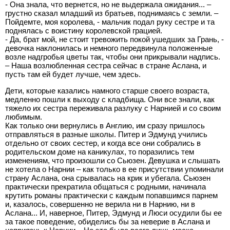
- Она знала, что вернется, но не выдержала ожидания... –
грустно сказал младший из братьев, поднимаясь с земли. –
Пойдемте, моя королева, - мальчик подал руку сестре и та
поднялась с воистину королевской грацией.
- Да, брат мой, не стоит тревожить покой ушедших за Грань, -
девочка наклонилась и немного передвинула положенные
возле надгробья цветы так, чтобы они прикрывали надпись.
– Наша возлюбленная сестра сейчас в стране Аслана, и
пусть там ей будет лучше, чем здесь.
Дети, которые казались намного старше своего возраста,
медленно пошли к выходу с кладбища. Они все знали, как
тяжело их сестра переживала разлуку с Нарнией и со своим
любимым.
Как только они вернулись в Англию, им сразу пришлось
отправляться в разные школы. Питер и Эдмунд учились
отдельно от своих сестер, и когда все они собрались в
родительском доме на каникулах, то поразились тем
изменениям, что произошли со Сьюзен. Девушка и слышать
не хотела о Нарнии – как только в ее присутствии упоминали
страну Аслана, она срывалась на крик и убегала. Сьюзен
практически прекратила общаться с родными, начинала
крутить романы практически с каждым попавшимся парнем
и, казалось, совершенно не верила ни в Нарнию, ни в
Аслана... И, наверное, Питер, Эдмунд и Люси осудили бы ее
за такое поведение, обиделись бы за неверие в Аслана и