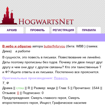
АРХИВ
ПРОФИЛЬ
РЕГИСТРАЦИЯ
ПРАВИЛА
В небо и обратно
автора
butterflyforyou
(бета: WBB ) (гамма:
Дима)
в работе
В сущности, это повесть в письмах. Повествование не линейно.
Даты поэтому прописаны без годов. Почему эти двое пишут друг
другу и чем они друг с другом связаны? Кто эти таинственные Т
и Ф? Ищите ответы в их письмах. Постепенно все прояснится.
Оригинальные произведения:
Повесть
Т
,
Ф
Драма ||
слэш
|| R || Размер: миди || Глав: 5 || Прочитано: 1544 ||
Отзывов:
0
|| Подписано: 0
Предупреждения: Смерть главного героя, Смерть
второстепенного героя, Инцест, Графическое насилие