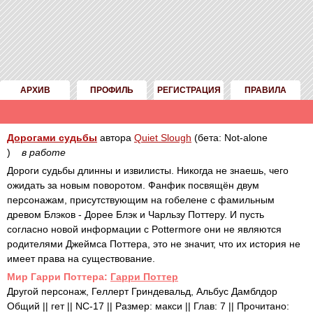
АРХИВ
ПРОФИЛЬ
РЕГИСТРАЦИЯ
ПРАВИЛА
Дорогами судьбы
автора
Quiet Slough
(бета: Not-alone
)
в работе
Дороги судьбы длинны и извилисты. Никогда не знаешь, чего
ожидать за новым поворотом. Фанфик посвящён двум
персонажам, присутствующим на гобелене с фамильным
древом Блэков - Дорее Блэк и Чарльзу Поттеру. И пусть
согласно новой информации с Pottermore они не являются
родителями Джеймса Поттера, это не значит, что их история не
имеет права на существование.
Mир Гарри Поттера:
Гарри Поттер
Другой персонаж, Геллерт Гриндевальд, Альбус Дамблдор
Общий || гет || NC-17 || Размер: макси || Глав: 7 || Прочитано: