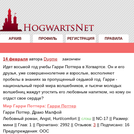
АРХИВ
ПРОФИЛЬ
РЕГИСТРАЦИЯ
ПРАВИЛА
14 февраля
автора
Dugme
закончен
Идет восьмой год учебы Гарри Поттера в Хогвартсе. Он и его
друзья, уже совершеннолетние и взрослые, восполняют
пробелы в знаниях за пропущенный седьмой год. Гарри -
национальный герой мира волшебников, и тысячи молодых
волшебниц жаждут угостить его любовным напитком, но кому он
отдаст свое сердце?
Mир Гарри Поттера:
Гарри Поттер
Гарри Поттер, Драко Малфой
Любовный роман, Angst, Hurt/comfort ||
слэш
|| NC-17 || Размер:
мини || Глав: 1 || Прочитано: 2992 || Отзывов:
3
|| Подписано: 16
Предупреждения: ООС