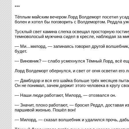
***
Тёплым майским вечером Лорд Волдеморт посетил усадьб
болен и хотел бы поговорить с Волдемортом. Реддла уже
Тусклый свет камина слегка освещал просторную гостин
темноволосый мужчина сидел в кресле, наблюдая за мим
— Ми…милорд, — запинаясь говорил другой волшебник, 
будет.
— Виновник? — слабо усмехнулся Тёмный Лорд, всё ещё
Лорд Волдеморт обернулся, и свет от огня осветил его л
— Дамблдор и вся его шайка больше трёх месяцев пытае
Он не понимал, зачем держит этого человека в кругу сво
— Наши люди работают, Милорд, — отозвался он.
— Значит, плохо работают, — бросил Реддл, доставая из
паршивой жизнью. Пошёл вон!
— Милорд, — сказал волшебник и удалился прочь, дабы 