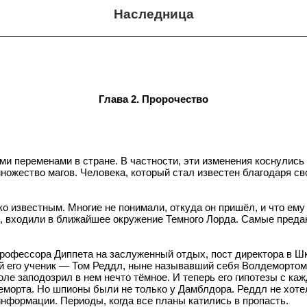
Наследница
Глава 2. Пророчество
 переменами в стране. В частности, эти изменения коснулись и
ножество магов. Человека, который стал известен благодаря с
известным. Многие не понимали, откуда он пришёл, и что ему н
ми, входили в ближайшее окружение Темного Лорда. Самые пре
профессора Диппета на заслуженный отдых, пост директора в 
й его ученик — Том Реддл, ныне называвший себя Волдемортом,
оле заподозрил в нем нечто тёмное. И теперь его гипотезы с 
морта. Но шпионы были не только у Дамблдора. Реддл не хотел
информации. Периоды, когда все планы катились в пропасть.