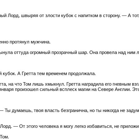
й Лорд, швыряя от злости кубок с напитком в сторону. — А тот
нно протянул мужчина.
ынула оттуда огромный прозрачный шар. Она провела над ним л
 кубок. А Гретта тем временем продолжала.
та, на что Том лишь хмыкнул. Гретта наградила его гневным взг
 января произошел сильный всплеск магии на Севере Англии. Это
 Ты думаешь, твоя власть безгранична, но ты никогда не задум
орд. — От этого человека я могу легко избавиться, не приложи
Том.