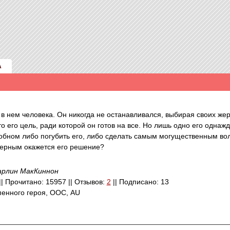
А
 нем человека. Он никогда не останавливался, выбирая своих жерт
то его цель, ради которой он готов на все. Но лишь одно его однаж
собном либо погубить его, либо сделать самым могущественным во
верным окажется его решение?
рлин МакКиннон
 || Прочитано: 15957 || Отзывов:
2
|| Подписано: 13
пенного героя, ООС, AU