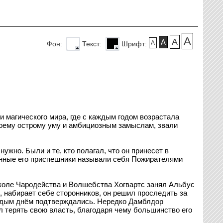
A
A
A
A
Фон:
Текст:
Шрифт:
 магического мира, где с каждым годом возрастала
воему острому уму и амбициозным замыслам, звали
ужно. Были и те, кто полагал, что он принесет в
данные его приспешники называли себя Пожирателями
Школе Чародейства и Волшебства Хогвартс занял Альбус
 набирает себе сторонников, он решил проследить за
каждым днём подтверждались. Нередко Дамблдор
 терять свою власть, благодаря чему большинство его