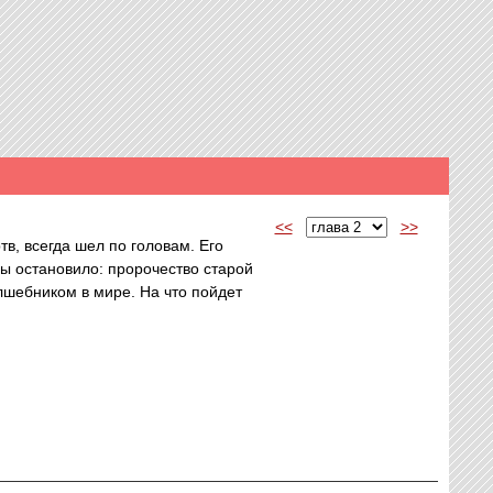
<<
>>
в, всегда шел по головам. Его
ды остановило: пророчество старой
лшебником в мире. На что пойдет