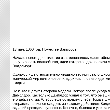
13 мая, 1960 год. Поместье Вэйморов.
Начало нового десятилетия ознаменовалось масштабными
популярность волшебника, идеи которого вдохновляли м
Волдеморт.
Однако лишь относительно недавно это имя стало широко 
магический мир нечто новое, и, вдохновляясь его идея
смерти.
Но была и другая сторона медали. Вскоре после ухода 
Дамблдор. Как только Дамблдор узнал о том, что бывши
его действиями. Альбус еще со времён учёбы Тома в шк
отправлял шпионов следить за каждым действием Волде
заданий проходило успешно. Конечно, бывала и утечка 