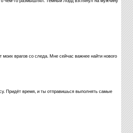
 и о чём-то размышлял. Тёмный Лорд взглянул на мужчину
 моих врагов со следа. Мне сейчас важнее найти нового
ысу. Придёт время, и ты отправишься выполнять самые