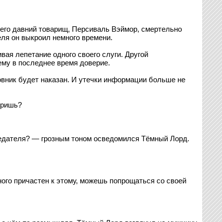
 его давний товарищ, Персиваль Вэймор, смертельно
еля он выкроил немного времени.
ая лепетание одного своего слуги. Другой
ему в последнее время доверие.
вник будет наказан. И утечки информации больше не
оришь?
предателя? — грозным тоном осведомился Тёмный Лорд.
ного причастен к этому, можешь попрощаться со своей