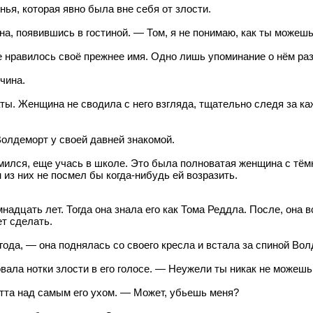
ья, которая явно была вне себя от злости.
а, появившись в гостиной. — Том, я не понимаю, как ты можешь
е нравилось своё прежнее имя. Одно лишь упоминание о нём ра
чина.
ты. Женщина не сводила с него взгляда, тщательно следя за ка
олдеморт у своей давней знакомой.
комился, еще учась в школе. Это была полноватая женщина с т
 из них не посмел бы когда-нибудь ей возразить.
адцать лет. Тогда она знала его как Тома Реддла. После, она 
ет сделать.
ода, — она поднялась со своего кресла и встала за спиной Вол
вала нотки злости в его голосе. — Неужели ты никак не можеш
тта над самым его ухом. — Может, убьешь меня?