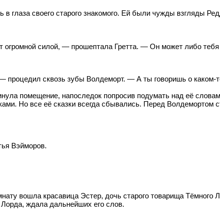
ь в глаза своего старого знакомого. Ей были чужды взгляды Ред
ет огромной силой, — прошептала Гретта. — Он может либо теб
— процедил сквозь зубы Волдеморт. — А ты говоришь о каком-
инула помещение, напоследок попросив подумать над её словам
ами. Но все её сказки всегда сбывались. Перед Волдемортом 
тья Вэйморов.
комнату вошла красавица Эстер, дочь старого товарища Тёмног
 Лорда, ждала дальнейших его слов.