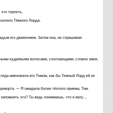
 это терпеть.
зозлило Тёмного Лорда.
ждым его движением. Затем она, не спрашивая
ёмными кудрявыми волосами, сползающими, словно змеи,
всегда именовала его Томом, как бы Темный Лорд ей не
деморта. — Я ожидала более тёплого приема, Том.
ь запомнить это? Ты ведь понимаешь, что я могу…