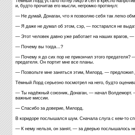
Тёмный Лорд устало потёр лицо и сел в кресло напротив
и, будто прочитав его мысли, негромко протянул:
— Не думай, Донаган, что я позволяю себя так легко об
— Я даже не думал об этом, сэр, — постарался не выдат
— Этот человек давно уже работает на наших врагов, — 
— Почему вы тогда…?
— Почему я до сих пор не прикончил этого предателя? 
предателя. Он портит мне все планы.
— Позвольте мне заняться этим, Милорд. — предложил 
Тёмный Лорд серьезно посмотрел на него, будто оценива
— Ты надёжный союзник, Донаган, — начал Волдеморт. —
важные миссии.
— Спасибо за доверие, Милорд.
В коридоре послышался шум. Сначала слуга с кем-то спо
— К нему нельзя, он занят, — за дверью послышалось не