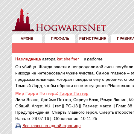
АРХИВ
ПРОФИЛЬ
РЕГИСТРАЦИЯ
ПРАВИЛ
Наследница
автора
kat.shelfner
в работе
Он убийца. Жажда власти и непреодолимой силы погубили в
никогда не интересовали чужие чувства. Самое главное – э
предсказательницы, которая поведала ему о ребенке, спо
Темный Лорд, чтобы обрести свое могущество?Насколько 
Mир Гарри Поттера:
Гарри Поттер
Лили Эванс, Джеймс Поттер, Сириус Блэк, Ремус Люпин,
Ма
Общий, Angst, AU || гет || PG-13 || Размер: макси || Глав: 38
Предупреждения: Смерть главного героя, Смерть второсте
Начало: 28.07.16 || Обновление: 10.11.25
Все главы на одной странице