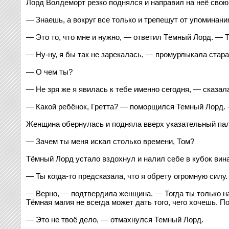
Лорд Волдеморт резко поднялся и направил на неё свою 
— Знаешь, а вокруг все только и трепещут от упоминани
— Это то, что мне и нужно, — ответил Тёмный Лорд. — Т
— Ну-ну, я бы так не зарекалась, — промурлыкала стара
— О чем ты?
— Не зря же я явилась к тебе именно сегодня, — сказала
— Какой ребёнок, Гретта? — поморщился Темный Лорд. 
Женщина обернулась и подняла вверх указательный пале
— Зачем ты меня искал столько времени, Том?
Тёмный Лорд устало вздохнул и налил себе в кубок вин
— Ты когда-то предсказала, что я обрету огромную силу.
— Верно, — подтвердила женщина. — Тогда ты только нач
Тёмная магия не всегда может дать того, чего хочешь. По
— Это не твоё дело, — отмахнулся Темный Лорд.