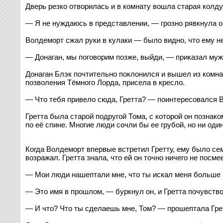
Дверь резко отворилась и в комнату вошла старая колдун
— Я не нуждаюсь в представлении, — грозно рявкнула он
Волдеморт сжал руки в кулаки — было видно, что ему н
— Донаган, мы поговорим позже, выйди, — приказал муж
Донаган Блэк почтительно поклонился и вышел из комна
позволения Тёмного Лорда, присела в кресло.
— Что тебя привело сюда, Гретта? — поинтересовался В
Гретта была старой подругой Тома, с которой он позна
по её спине. Многие люди сочли бы ее грубой, но ни один
Когда Волдеморт впервые встретил Гретту, ему было семн
возражал. Гретта знала, что ей он точно ничего не посме
— Мои люди нашептали мне, что ты искал меня больше г
— Это имя в прошлом, — буркнул он, и Гретта почувство
— И что? Что ты сделаешь мне, Том? — прошептала Гре