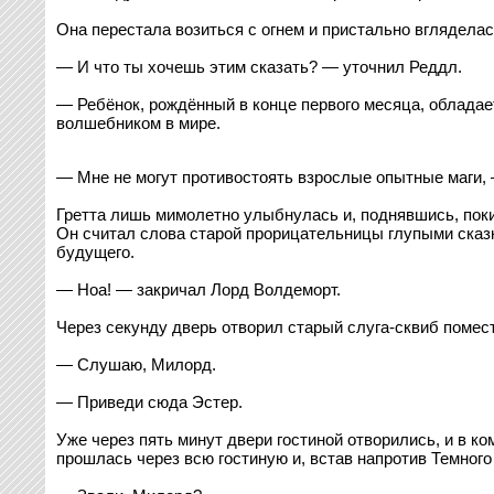
Она перестала возиться с огнем и пристально вгляделас
— И что ты хочешь этим сказать? — уточнил Реддл.
— Ребёнок, рождённый в конце первого месяца, облада
волшебником в мире.
— Мне не могут противостоять взрослые опытные маги, 
Гретта лишь мимолетно улыбнулась и, поднявшись, пок
Он считал слова старой прорицательницы глупыми сказк
будущего.
— Ноа! — закричал Лорд Волдеморт.
Через секунду дверь отворил старый слуга-сквиб помес
— Слушаю, Милорд.
— Приведи сюда Эстер.
Уже через пять минут двери гостиной отворились, и в 
прошлась через всю гостиную и, встав напротив Темного