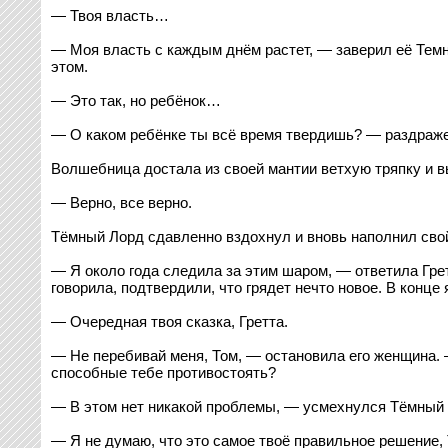
— Твоя власть…
— Моя власть с каждым днём растет, — заверил её Темны
этом.
— Это так, но ребёнок…
— О каком ребёнке ты всё время твердишь? — раздраже
Волшебница достала из своей мантии ветхую тряпку и в
— Верно, все верно.
Тёмный Лорд сдавленно вздохнул и вновь наполнил свой
— Я около года следила за этим шаром, — ответила Грет
говорила, подтвердили, что грядет нечто новое. В конце
— Очередная твоя сказка, Гретта.
— Не перебивай меня, Том, — остановила его женщина. —
способные тебе противостоять?
— В этом нет никакой проблемы, — усмехнулся Тёмный Л
— Я не думаю, что это самое твоё правильное решение, 