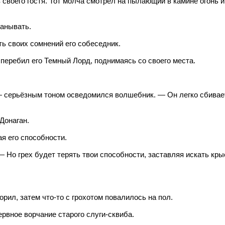
 своего гостя. Тот молча смотрел на пылающий в камине огонь
манывать.
ь своих сомнений его собеседник.
перебил его Темный Лорд, поднимаясь со своего места.
— серьёзным тоном осведомился волшебник. — Он легко сбивает
Донаган.
я его способности.
 Но грех будет терять твои способности, заставляя искать кр
рил, затем что-то с грохотом повалилось на пол.
рвное ворчание старого слуги-сквиба.