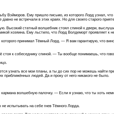
у Вэйморов. Ему пришло письмо, из которого Лорд узнал, что
 давно не встречали в этих краях. Но для своего старого прият
ую. Высокий статный волшебник стоял спиной к двери, выслушив
икой хозяина. Ему льстило, что Лорд Волдеморт проявляет к н
которого принимал Тёмный Лорд. — Я вам гарантирую, что вино
 стоя к собеседнику спиной. — Ты вообще понимаешь, что гов
ицо.
тся узнать все мои планы, а ты до сих пор не можешь найти 
их приближённых людей. Да и проку от него никакого не было.
 кармана волшебную палочку. — Если я узнаю, что ты хоть нем
не испытывать на себе гнев Тёмного Лорда.