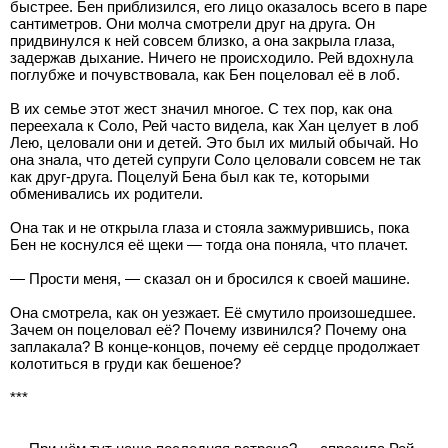
быстрее. Бен приблизился, его лицо оказалось всего в паре
сантиметров. Они молча смотрели друг на друга. Он
придвинулся к ней совсем близко, а она закрыла глаза,
задержав дыхание. Ничего не происходило. Рей вдохнула
поглубже и почувствовала, как Бен поцеловал её в лоб.
В их семье этот жест значил многое. С тех пор, как она
переехала к Соло, Рей часто видела, как Хан целует в лоб
Лею, целовали они и детей. Это был их милый обычай. Но
она знала, что детей супруги Соло целовали совсем не так
как друг-друга. Поцелуй Бена был как те, которыми
обменивались их родители.
Она так и не открыла глаза и стояла зажмурившись, пока
Бен не коснулся её щеки — тогда она поняла, что плачет.
— Прости меня, — сказал он и бросился к своей машине.
Она смотрела, как он уезжает. Её смутило произошедшее.
Зачем он поцеловал её? Почему извинился? Почему она
заплакала? В конце-концов, почему её сердце продолжает
колотиться в груди как бешеное?
***