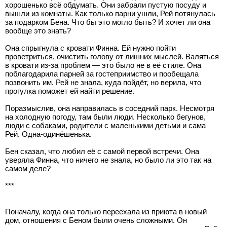
хорошенько всё обдумать. Они забрали пустую посуду и
вышли из комнаты. Как только парни ушли, Рей потянулась
за подарком Бена. Что бы это могло быть? И хочет ли она
вообще это знать?
Она спрыгнула с кровати Финна. Ей нужно пойти
проветриться, очистить голову от лишних мыслей. Валяться
в кровати из-за проблем — это было не в её стиле. Она
поблагодарила парней за гостеприимство и пообещала
позвонить им. Рей не знала, куда пойдёт, но верила, что
прогулка поможет ей найти решение.
Поразмыслив, она направилась в соседний парк. Несмотря
на холодную погоду, там были люди. Несколько бегунов,
люди с собаками, родители с маленькими детьми и сама
Рей. Одна-одинёшенька.
Бен сказал, что любил её с самой первой встречи. Она
уверяла Финна, что ничего не знала, но было ли это так на
самом деле?
***
Поначалу, когда она только переехала из приюта в новый
дом, отношения с Беном были очень сложными. Он