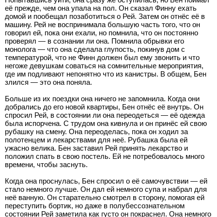
её прежде, чем она упала на пол. Он сказал Финну ехать
домой и пообещал позаботиться о Рей. Затем он отнёс её в
машину. Рей не воспринимала большую часть того, что он
говорил ей, пока они ехали, но помнила, что он постоянно
проверял — в сознании ли она. Помнила обрывки его
монолога — что она сделала глупость, покинув дом с
температурой, что не Финн должен был ему звонить и что
негоже девушкам соваться на сомнительные мероприятия,
где им подливают непонятно что из канистры. В общем, Бен
злился — это она поняла.
Больше из их поездки она ничего не запомнила. Когда они
добрались до его новой квартиры, Бен отнёс её внутрь. Он
спросил Рей, в состоянии ли она переодеться — её одежда
была испорчена. С трудом она кивнула и он принёс ей свою
рубашку на смену. Она переоделась, пока он ходил за
полотенцем и лекарствами для неё. Рубашка была ей
ужасно велика. Бен заставил Рей принять лекарство и
положил спать в свою постель. Ей не потребовалось много
времени, чтобы заснуть.
Когда она проснулась, Бен спросил о её самочувствии — ей
стало немного лучше. Он дал ей немного супа и набрал для
неё ванную. Он старательно смотрел в сторону, помогая ей
переступить бортик, но даже в полубессознательном
состоянии Рей заметила как густо он покраснел. Она немного