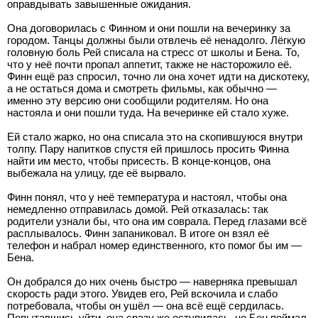
оправдывать завышенные ожидания.
Она договорилась с Финном и они пошли на вечеринку за
городом. Танцы должны были отвлечь её ненадолго. Лёгкую
головную боль Рей списала на стресс от школы и Бена. То,
что у неё почти пропал аппетит, также не насторожило её.
Финн ещё раз спросил, точно ли она хочет идти на дискотеку,
а не остаться дома и смотреть фильмы, как обычно —
именно эту версию они сообщили родителям. Но она
настояла и они пошли туда. На вечеринке ей стало хуже.
Ей стало жарко, но она списала это на скопившуюся внутри
толпу. Пару напитков спустя ей пришлось просить Финна
найти им место, чтобы присесть. В конце-концов, она
выбежала на улицу, где её вырвало.
Финн понял, что у неё температура и настоял, чтобы она
немедленно отправилась домой. Рей отказалась: так
родители узнали бы, что она им соврала. Перед глазами всё
расплывалось. Финн запаниковал. В итоге он взял её
телефон и набрал номер единственного, кто помог бы им —
Бена.
Он добрался до них очень быстро — наверняка превышал
скорость ради этого. Увидев его, Рей вскочила и слабо
потребовала, чтобы он ушёл — она всё ещё сердилась.
Попытавшись уйти, она сразу же оступилась, но Бен поймал