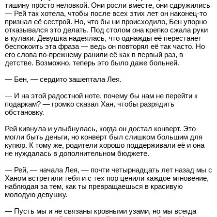
тишину просто неловкой. Они росли вместе, они сдружились
— Рей так хотела, чтобы после всех этих лет он наконец-то
признал её сестрой. Но, что бы ни происходило, Бен упорно
отказывался это делать. Под столом она крепко сжала руки
в кулаки. Девушка надеялась, что однажды её перестанет
беспокоить эта фраза — ведь он повторял её так часто. Но
его слова по-прежнему ранили её как в первый раз, в
детстве. Возможно, теперь это было даже больней.
— Бен, — сердито зашептала Лея.
— И на этой радостной ноте, почему бы нам не перейти к
подаркам? — громко сказал Хан, чтобы разрядить
обстановку.
Рей кивнула и улыбнулась, когда он достал конверт. Это
могли быть деньги, но конверт был слишком большим для
купюр. К тому же, родители хорошо поддерживали её и она
не нуждалась в дополнительном бюджете.
— Рей, — начала Лея, — почти четырнадцать лет назад мы с
Ханом встретили тебя и с тех пор ценили каждое мгновение,
наблюдая за тем, как ты превращаешься в красивую
молодую девушку.
— Пусть мы и не связаны кровными узами, но мы всегда