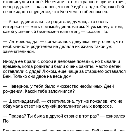
отодвинулся от неё. Не считая этого странного приветствия,
вечер удался — казалось, что всё идёт гладко. Однако Рей
не покидало ощущение, что Бен чем-то обеспокоен.
— У вас удивительные родители, думаю, это очень
интересно — жить с мамой-дипломатом. Я уж молчу о том,
какой успешный бизнесмен ваш отец, — сказал По.
— Интересно, да, — согласилась девушка, не уточняя, что
необычность родителей не делала их жизнь такой уж
замечательной.
Иногда её брали с собой в деловые поездки, но бывали и
времена, когда родители были очень заняты. Часто детей
оставляли с дядей Люком, ещё чаще за старшего оставался
Бен. Только они двое на весь дом.
— Наверное, у тебя было множество необычных Дней
рождения. Какой тебе запомнился?
— Шестнадцатый, — ответила она, тут же пожалев, что не
обдумала ответ на случай дополнительных вопросов.
— Правда? Ты была в другой стране в тот раз? — оживился
По.
Бен посмотрел на неё, но ничего не сказал. Рей нужно было