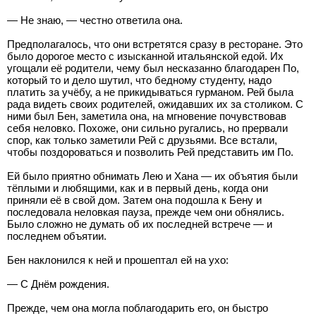
— Не знаю, — честно ответила она.
Предполагалось, что они встретятся сразу в ресторане. Это
было дорогое место с изысканной итальянской едой. Их
угощали её родители, чему был несказанно благодарен По,
который то и дело шутил, что бедному студенту, надо
платить за учёбу, а не прикидываться гурманом. Рей была
рада видеть своих родителей, ожидавших их за столиком. С
ними был Бен, заметила она, на мгновение почувствовав
себя неловко. Похоже, они сильно ругались, но прервали
спор, как только заметили Рей с друзьями. Все встали,
чтобы поздороваться и позволить Рей представить им По.
Ей было приятно обнимать Лею и Хана — их объятия были
тёплыми и любящими, как и в первый день, когда они
приняли её в свой дом. Затем она подошла к Бену и
последовала неловкая пауза, прежде чем они обнялись.
Было сложно не думать об их последней встрече — и
последнем объятии.
Бен наклонился к ней и прошептал ей на ухо:
— С Днём рождения.
Прежде, чем она могла поблагодарить его, он быстро