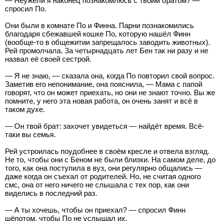
— Неужели я наконец познакомлюсь с твоим братом? —
спросил По.
Они были в комнате По и Финна. Парни познакомились
благодаря сбежавшей кошке По, которую нашёл Финн
(вообще-то в общежитии запрещалось заводить животных).
Рей промолчала. За четырнадцать лет Бен так ни разу и не
назвал её своей сестрой.
— Я не знаю, — сказала она, когда По повторил свой вопрос.
Заметив его непонимание, она пояснила, — Мама с папой
говорят, что он может приехать, но они не знают точно. Вы же
помните, у него эта новая работа, он очень занят и всё в
таком духе.
— Он твой брат: захочет увидеться — найдёт время. Всё-
таки вы семья.
Рей устроилась поудобнее в своём кресле и отвела взгляд.
Не то, чтобы они с Беном не были близки. На самом деле, до
того, как она поступила в вуз, они регулярно общались —
даже когда он съехал от родителей. Но, не считая одного
смс, она от него ничего не слышала с тех пор, как они
виделись в последний раз.
— А ты хочешь, чтобы он приехал? — спросил Финн
шёпотом, чтобы По не услышал их.