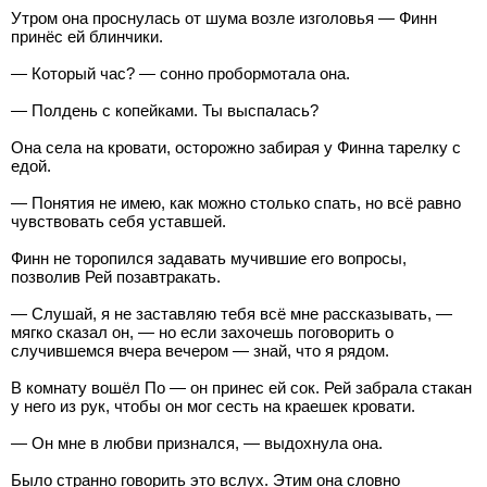
Утром она проснулась от шума возле изголовья — Финн
принёс ей блинчики.
— Который час? — сонно пробормотала она.
— Полдень с копейками. Ты выспалась?
Она села на кровати, осторожно забирая у Финна тарелку с
едой.
— Понятия не имею, как можно столько спать, но всё равно
чувствовать себя уставшей.
Финн не торопился задавать мучившие его вопросы,
позволив Рей позавтракать.
— Слушай, я не заставляю тебя всё мне рассказывать, —
мягко сказал он, — но если захочешь поговорить о
случившемся вчера вечером — знай, что я рядом.
В комнату вошёл По — он принес ей сок. Рей забрала стакан
у него из рук, чтобы он мог сесть на краешек кровати.
— Он мне в любви признался, — выдохнула она.
Было странно говорить это вслух. Этим она словно