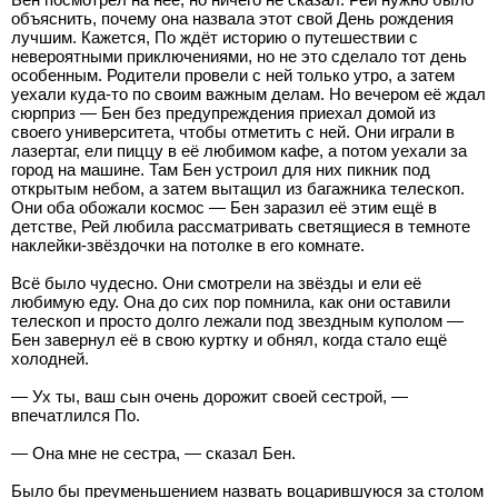
объяснить, почему она назвала этот свой День рождения
лучшим. Кажется, По ждёт историю о путешествии с
невероятными приключениями, но не это сделало тот день
особенным. Родители провели с ней только утро, а затем
уехали куда-то по своим важным делам. Но вечером её ждал
сюрприз — Бен без предупреждения приехал домой из
своего университета, чтобы отметить с ней. Они играли в
лазертаг, ели пиццу в её любимом кафе, а потом уехали за
город на машине. Там Бен устроил для них пикник под
открытым небом, а затем вытащил из багажника телескоп.
Они оба обожали космос — Бен заразил её этим ещё в
детстве, Рей любила рассматривать светящиеся в темноте
наклейки-звёздочки на потолке в его комнате.
Всё было чудесно. Они смотрели на звёзды и ели её
любимую еду. Она до сих пор помнила, как они оставили
телескоп и просто долго лежали под звездным куполом —
Бен завернул её в свою куртку и обнял, когда стало ещё
холодней.
— Ух ты, ваш сын очень дорожит своей сестрой, —
впечатлился По.
— Она мне не сестра, — сказал Бен.
Было бы преуменьшением назвать воцарившуюся за столом