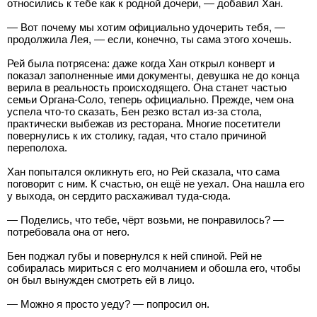
относились к тебе как к родной дочери, — добавил Хан.
— Вот почему мы хотим официально удочерить тебя, —
продолжила Лея, — если, конечно, ты сама этого хочешь.
Рей была потрясена: даже когда Хан открыл конверт и
показал заполненные ими документы, девушка не до конца
верила в реальность происходящего. Она станет частью
семьи Органа-Соло, теперь официально. Прежде, чем она
успела что-то сказать, Бен резко встал из-за стола,
практически выбежав из ресторана. Многие посетители
повернулись к их столику, гадая, что стало причиной
переполоха.
Хан попытался окликнуть его, но Рей сказала, что сама
поговорит с ним. К счастью, он ещё не уехал. Она нашла его
у выхода, он сердито расхаживал туда-сюда.
— Поделись, что тебе, чёрт возьми, не понравилось? —
потребовала она от него.
Бен поджал губы и повернулся к ней спиной. Рей не
собиралась мириться с его молчанием и обошла его, чтобы
он был вынужден смотреть ей в лицо.
— Можно я просто уеду? — попросил он.