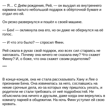
— Я… С Днём рождения, Рей, — он выудил из внутреннего
кармана пальто небольшой подарок в обёрточной бумаге и
отдал его ей.
Он резко развернулся и пошёл к своей машине.
— Бен! — окликнула она его, но он даже не обернулся на её
голос.
— И что это было? — спросил Финн.
Рей сжала в руках свой подарок, изо всех сил стараясь не
заплакать. Почему она ничего не сказала ему? Что скажет
Финну? И, о боже, что она скажет своим родителям?
***
В конце-концов, она не стала рассказывать Хану и Лее о
признании Бена. Она извинилась за него, сославшись на
некие срочные дела, из-за которых ему пришлось уехать, и
родители не стали требовать от неё подробностей. Не
объяснила она ничего и друзьям, даже когда они вернулись в
комнату парней в общежитии. На ночь Финн уступил ей свою
кровать.