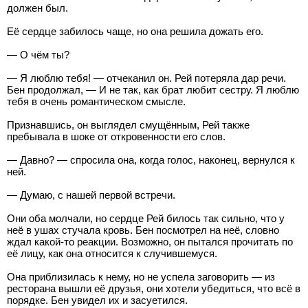
должен был.
Её сердце забилось чаще, но она решила дожать его.
— О чём ты?
— Я люблю тебя! — отчеканил он. Рей потеряла дар речи.
Бен продолжал, — И не так, как брат любит сестру. Я люблю
тебя в очень романтическом смысле.
Признавшись, он выглядел смущённым, Рей также
пребывала в шоке от откровенности его слов.
— Давно? — спросила она, когда голос, наконец, вернулся к
ней.
— Думаю, с нашей первой встречи.
Они оба молчали, но сердце Рей билось так сильно, что у
неё в ушах стучала кровь. Бен посмотрел на неё, словно
ждал какой-то реакции. Возможно, он пытался прочитать по
её лицу, как она относится к случившемуся.
Она приблизилась к нему, но не успела заговорить — из
ресторана вышли её друзья, они хотели убедиться, что всё в
порядке. Бен увидел их и засуетился.