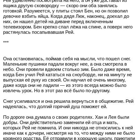
Рей удивленно посмотрела на него, а он уже доставал из
ящика другую сковородку — скоро они оба занялись
готовкой. Разумеется, у плиты стоял Бен, но он позволил
девочке взбить яйца. Когда дядя Люк, наконец, доехал до
них, он нашел детей на диване перед включенным
телевизором. Бен крепко спал лёжа на спине, а поверх него
растянулась посапывавшая Рей.
***
Она остановилась, поймав себя на мысли, что пошел снег.
Маленькие пушинки падали вокруг нее, а она смотрела в
небо. Они провели вдвоем столько зим. Было даже время,
когда Бен учил Рей кататься на сноуборде, ни на минуту не
выпуская её руку из своей. Он научил её очень многому,
даже когда они не ладили — из этого всегда можно было
извлечь урок. Но в этот раз всё было по-другому.
Снег усиливался и она решила вернуться в общежитие. Рей
надеялась, что долгий горячий душ поможет ей.
По дороге она думала о своих родителях. Хан и Лея были
добры. Они действительно заменили ей отца и мать,
которых Рей не помнила. И они никогда не относились к ней
иначе как к дочери, несмотря на то, что между ними не было
кровного родства. Её отправили в хорошую школу, приютили