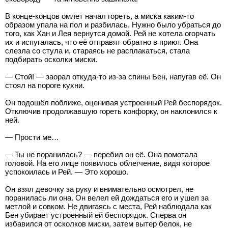
В конце-концов омлет начал гореть, а миска каким-то
образом упала на пол и разбилась. Нужно было убраться до
того, как Хан и Лея вернутся домой. Рей не хотела огорчать
их и испугалась, что её отправят обратно в приют. Она
слезла со стула и, стараясь не расплакаться, стала
подбирать осколки миски.
— Стой! — заорал откуда-то из-за спины Бен, напугав её. Он
стоял на пороге кухни.
Он подошёл поближе, оценивая устроенный Рей беспорядок.
Отключив продолжавшую гореть конфорку, он наклонился к
ней.
— Прости ме…
— Ты не поранилась? — перебил он её. Она помотала
головой. На его лице появилось облегчение, видя которое
успокоилась и Рей. — Это хорошо.
Он взял девочку за руку и внимательно осмотрел, не
поранилась ли она. Он велел ей дождаться его и ушел за
метлой и совком. Не двигаясь с места, Рей наблюдала как
Бен убирает устроенный ей беспорядок. Сперва он
избавился от осколков миски, затем вытер белок, не