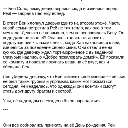
— Бен Соло, немедленно вернись сюда и извинись перед
Рей! — заорала Лея ему вслед.
В ответ Бен хлопнул дверью где-то на втором этаже. Часть
новой семьи встретила Рей не так тепло, как она о том
мечтала. Девочка не понимала, чем не понравилась Бену. Он
ведь даже не знал её! Она попыталась остановить
подступавшие к глазам слёзы, когда Хан наклонился к ней,
извиняясь за поведение своего сына. Они отвели её на
кухню, где девочку ждал торт-мороженое с выведенной
глазурью надписью «Добро пожаловать домой». Ей показали
её комнату и повезли покупать вещи на её вкус, как и
обещала Лея.
Лея убедила девочку, что Бен изменит своё мнение — её сын
не был таким грубым и упрямым, каким мог показаться
сегодня. Рей наделась, что однажды они всё-таки смогут
стать друг другу братом и сестрой.
Увы, её надеждам не суждено было оправдаться.
***
Они все собирались приехать на её День рождения. Рей