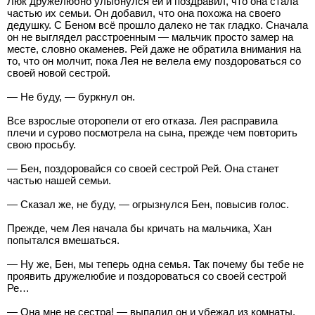
Люк дружелюбно улыбнулся ей и поздравил, что она стала
частью их семьи. Он добавил, что она похожа на своего
дедушку. С Беном всё прошло далеко не так гладко. Сначала
он не выглядел расстроенным — мальчик просто замер на
месте, словно окаменев. Рей даже не обратила внимания на
то, что он молчит, пока Лея не велела ему поздороваться со
своей новой сестрой.
— Не буду, — буркнул он.
Все взрослые оторопели от его отказа. Лея расправила
плечи и сурово посмотрела на сына, прежде чем повторить
свою просьбу.
— Бен, поздоровайся со своей сестрой Рей. Она станет
частью нашей семьи.
— Сказал же, не буду, — огрызнулся Бен, повысив голос.
Прежде, чем Лея начала бы кричать на мальчика, Хан
попытался вмешаться.
— Ну же, Бен, мы теперь одна семья. Так почему бы тебе не
проявить дружелюбие и поздороваться со своей сестрой
Ре…
— Она мне не сестра! — выпалил он и убежал из комнаты.