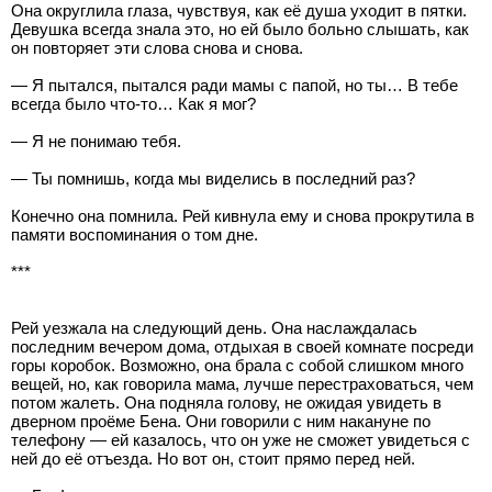
Она округлила глаза, чувствуя, как её душа уходит в пятки.
Девушка всегда знала это, но ей было больно слышать, как
он повторяет эти слова снова и снова.
— Я пытался, пытался ради мамы с папой, но ты… В тебе
всегда было что-то… Как я мог?
— Я не понимаю тебя.
— Ты помнишь, когда мы виделись в последний раз?
Конечно она помнила. Рей кивнула ему и снова прокрутила в
памяти воспоминания о том дне.
***
Рей уезжала на следующий день. Она наслаждалась
последним вечером дома, отдыхая в своей комнате посреди
горы коробок. Возможно, она брала с собой слишком много
вещей, но, как говорила мама, лучше перестраховаться, чем
потом жалеть. Она подняла голову, не ожидая увидеть в
дверном проёме Бена. Они говорили с ним накануне по
телефону — ей казалось, что он уже не сможет увидеться с
ней до её отъезда. Но вот он, стоит прямо перед ней.