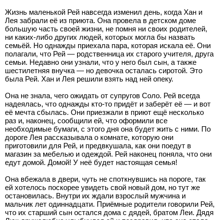
Жизнь маленькой Рей навсегда изменил день, когда Хан и
Лея забрали её из приюта. Она провела в детском доме
большую часть своей жизни, не помня ни своих родителей,
ни каких-либо других людей, которых могла бы назвать
семьёй. Но однажды приехала пара, которая искала её. Они
полагали, что Рей — родственница их старого учителя, друга
семьи. Недавно они узнали, что у него был сын, а также
шестилетняя внучка — но девочка осталась сиротой. Это
была Рей. Хан и Лея решили взять над ней опеку.
Она не знала, чего ожидать от супругов Соло. Рей всегда
надеялась, что однажды кто-то придёт и заберёт её — и вот
её мечта сбылась. Они приезжали в приют ещё несколько
раз и, наконец, сообщили ей, что оформили все
необходимые бумаги, с этого дня она будет жить с ними. По
дороге Лея рассказывала о комнате, которую они
приготовили для Рей, и предвкушала, как они поедут в
магазин за мебелью и одеждой. Рей наконец поняла, что они
едут домой. Домой! У неё будет настоящая семья!
Она вбежала в двери, чуть не споткнувшись на пороге, так
ей хотелось поскорее увидеть свой новый дом, но тут же
остановилась. Внутри их ждали взрослый мужчина и
мальчик лет одиннадцати. Приёмные родители говорили Рей,
что их старший сын остался дома с дядей, братом Леи. Дядя