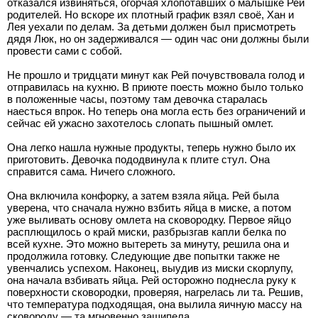
отказался извиняться, огорчая хлопотавших о малышке Рей
родителей. Но вскоре их плотный график взял своё, Хан и
Лея уехали по делам. За детьми должен был присмотреть
дядя Люк, но он задерживался — один час они должны были
провести сами с собой.
Не прошло и тридцати минут как Рей почувствовала голод и
отправилась на кухню. В приюте поесть можно было только
в положенные часы, поэтому там девочка старалась
наесться впрок. Но теперь она могла есть без ограничений и
сейчас ей ужасно захотелось слопать пышный омлет.
Она легко нашла нужные продукты, теперь нужно было их
приготовить. Девочка пододвинула к плите стул. Она
справится сама. Ничего сложного.
Она включила конфорку, а затем взяла яйца. Рей была
уверена, что сначала нужно взбить яйца в миске, а потом
уже выливать основу омлета на сковородку. Первое яйцо
расплющилось о край миски, разбрызгав капли белка по
всей кухне. Это можно вытереть за минуту, решила она и
продолжила готовку. Следующие две попытки также не
увенчались успехом. Наконец, выудив из миски скорлупу,
она начала взбивать яйца. Рей осторожно поднесла руку к
поверхности сковородки, проверяя, нагрелась ли та. Решив,
что температура подходящая, она вылила яичную массу на
сковороду — та мгновенно зашипела.