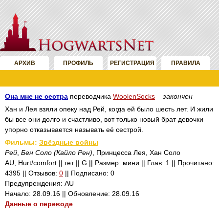
АРХИВ
ПРОФИЛЬ
РЕГИСТРАЦИЯ
ПРАВИЛА
Она мне не сестра
переводчика
WoolenSocks
закончен
Хан и Лея взяли опеку над Рей, когда ей было шесть лет. И жили
бы все они долго и счастливо, вот только новый брат девочки
упорно отказывается называть её сестрой.
Фильмы:
Звёздные войны
Рей
,
Бен Соло (Кайло Рен)
, Принцесса Лея, Хан Соло
AU, Hurt/comfort || гет || G || Размер: мини || Глав: 1 || Прочитано:
4395 || Отзывов:
0
|| Подписано: 0
Предупреждения: AU
Начало: 28.09.16 || Обновление: 28.09.16
Данные о переводе