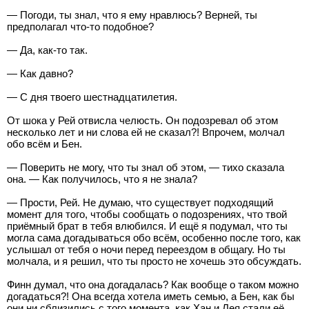
— Погоди, ты знал, что я ему нравлюсь? Верней, ты
предполагал что-то подобное?
— Да, как-то так.
— Как давно?
— С дня твоего шестнадцатилетия.
От шока у Рей отвисла челюсть. Он подозревал об этом
несколько лет и ни слова ей не сказал?! Впрочем, молчал
обо всём и Бен.
— Поверить не могу, что ты знал об этом, — тихо сказала
она. — Как получилось, что я не знала?
— Прости, Рей. Не думаю, что существует подходящий
момент для того, чтобы сообщать о подозрениях, что твой
приёмный брат в тебя влюбился. И ещё я подумал, что ты
могла сама догадываться обо всём, особенно после того, как
услышал от тебя о ночи перед переездом в общагу. Но ты
молчала, и я решил, что ты просто не хочешь это обсуждать.
Финн думал, что она догадалась? Как вообще о таком можно
догадаться?! Она всегда хотела иметь семью, а Бен, как бы
они ни сблизились с того момента, как Хан и Лея стали её