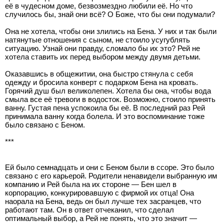
её в чудесном доме, безвозмездно любили её. Но что
случилось бы, знай они всё? О Боже, что бы они подумали?
Она не хотела, чтобы они злились на Бена. У них и так были
натянутые отношения с сыном, не стоило усугублять
ситуацию. Узнай они правду, сломало бы их это? Рей не
хотела ставить их перед выбором между двумя детьми.
Оказавшись в общежитии, она быстро стянула с себя
одежду и бросила конверт с подарком Бена на кровать.
Горячий душ был великолепен. Хотела бы она, чтобы вода
смыла все её тревоги в водосток. Возможно, стоило принять
ванну. Густая пена успокоила бы её. В последний раз Рей
принимала ванну когда болела. И это воспоминание тоже
было связано с Беном.
***
Ей было семнадцать и они с Беном были в ссоре. Это было
связано с его карьерой. Родители ненавидели выбранную им
компанию и Рей была на их стороне — Бен шел в
корпорацию, конкурировавшую с фирмой их отца! Она
наорала на Бена, ведь он был лучше тех засранцев, что
работают там. Он в ответ отчеканил, что сделал
оптимальный выбор, а Рей не понять, что это значит —