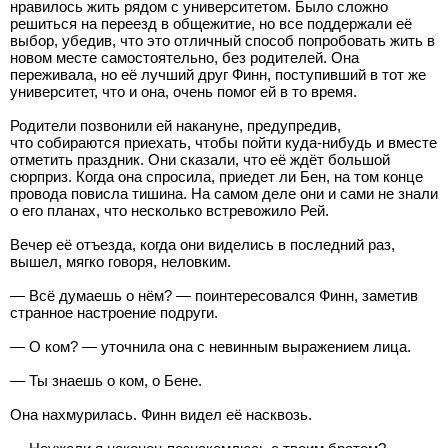
нравилось жить рядом с университетом. Было сложно
решиться на переезд в общежитие, но все поддержали её
выбор, убедив, что это отличный способ попробовать жить в
новом месте самостоятельно, без родителей. Она
переживала, но её лучший друг Финн, поступивший в тот же
университет, что и она, очень помог ей в то время.
Родители позвонили ей накануне, предупредив,
что собираются приехать, чтобы пойти куда-нибудь и вместе
отметить праздник. Они сказали, что её ждёт большой
сюрприз. Когда она спросила, приедет ли Бен, на том конце
провода повисла тишина. На самом деле они и сами не знали
о его планах, что несколько встревожило Рей.
Вечер её отъезда, когда они виделись в последний раз,
вышел, мягко говоря, неловким.
— Всё думаешь о нём? — поинтересовался Финн, заметив
странное настроение подруги.
— О ком? — уточнила она с невинным выражением лица.
— Ты знаешь о ком, о Бене.
Она нахмурилась. Финн видел её насквозь.