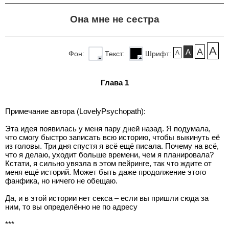
Она мне не сестра
A
A
A
A
Фон:
Текст:
Шрифт:
Глава 1
Примечание автора (LovelyPsychopath):
Эта идея появилась у меня пару дней назад. Я подумала,
что смогу быстро записать всю историю, чтобы выкинуть её
из головы. Три дня спустя я всё ещё писала. Почему на всё,
что я делаю, уходит больше времени, чем я планировала?
Кстати, я сильно увязла в этом пейринге, так что ждите от
меня ещё историй. Может быть даже продолжение этого
фанфика, но ничего не обещаю.
Да, и в этой истории нет секса – если вы пришли сюда за
ним, то вы определённо не по адресу
***