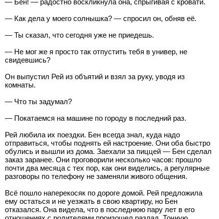
— Бен! — радостно воскликнула она, спрыгивая с кровати.
— Как дела у моего солнышка? — спросил он, обняв её.
— Ты сказал, что сегодня уже не приедешь.
— Не мог же я просто так отпустить тебя в универ, не
свидевшись?
Он выпустил Рей из объятий и взял за руку, уводя из
комнаты.
— Что ты задумал?
— Покатаемся на машине по городу в последний раз.
Рей любила их поездки. Бен всегда знал, куда надо
отправиться, чтобы поднять ей настроение. Они оба быстро
обулись и вышли из дома. Заехали за пиццей — Бен сделал
заказ заранее. Они проговорили несколько часов: прошло
почти два месяца с тех пор, как они виделись, а регулярные
разговоры по телефону не заменяли живого общения.
Всё пошло наперекосяк по дороге домой. Рей предложила
ему остаться и не уезжать в свою квартиру, но Бен
отказался. Она видела, что в последнюю пару лет в его
отношениях с родителями произошел разлад. Точную