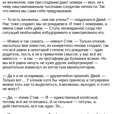
из вехиконов, нам при создании дают номера — мол, ни к
чему наштампованным тысячами солдатам личности. Так
что имена мы сами себе придумываем.
— То есть вехиконы…они как клоны? — озадачился Джей. —
Нас тоже создают, мы не рождаемся. И тоже с номерами, а
имена сами себе даём. — Столь неожиданное сходство
ситуаций необычайно взбудоражило и заинтриговало его.
— Можно и так сказать, — кивнул Стив. — Только клонов,
насколько мне известно, из конкретного генома создают, так
что всё равно в некоторой степени это рождение — один
родитель, пусть и не в привычном смысле, у вас всё же
имеется, — а нас — из протоформ да болванок всяких. Но
мы всё равно ничуть не хуже других кибертронцев! —
решительно взмахнул он когтистым манипулятором.
— Да я и не оспариваю, — дружелюбно произнёс Джей. —
Только вот… У клонов хотя бы через причёску и татуировки
можно хоть как-то выделиться, а вехиконы, выходит, и этого
не могут?
— Да, — поник Стив. — Я — единственный колёсный,
потому всё же отличаюсь. А остальные — летуны, и,
действительно, все как один. Эх…