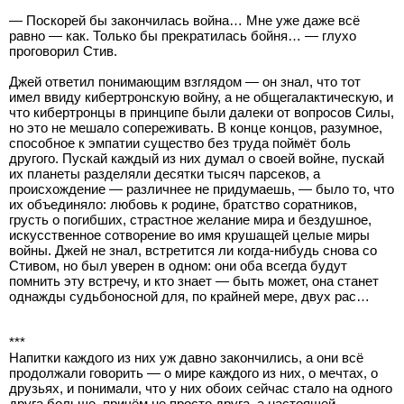
— Поскорей бы закончилась война… Мне уже даже всё
равно — как. Только бы прекратилась бойня… — глухо
проговорил Стив.
Джей ответил понимающим взглядом — он знал, что тот
имел ввиду кибертронскую войну, а не общегалактическую, и
что кибертронцы в принципе были далеки от вопросов Силы,
но это не мешало сопереживать. В конце концов, разумное,
способное к эмпатии существо без труда поймёт боль
другого. Пускай каждый из них думал о своей войне, пускай
их планеты разделяли десятки тысяч парсеков, а
происхождение — различнее не придумаешь, — было то, что
их объединяло: любовь к родине, братство соратников,
грусть о погибших, страстное желание мира и бездушное,
искусственное сотворение во имя крушащей целые миры
войны. Джей не знал, встретится ли когда-нибудь снова со
Стивом, но был уверен в одном: они оба всегда будут
помнить эту встречу, и кто знает — быть может, она станет
однажды судьбоносной для, по крайней мере, двух рас…
***
Напитки каждого из них уж давно закончились, а они всё
продолжали говорить — о мире каждого из них, о мечтах, о
друзьях, и понимали, что у них обоих сейчас стало на одного
друга больше, причём не просто друга, а настоящей