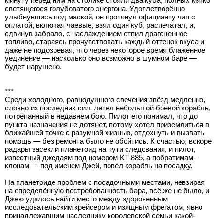
минуту перед ним на столике стояли два куба, полных мягко
светящегося голубоватого энергона. Удовлетворённо
улыбнувшись под маской, он протянул официанту чип с
оплатой, включая чаевые, взял один куб, распечатал, и,
сдвинув забрало, с наслаждением отпил драгоценное
топливо, стараясь прочувствовать каждый оттенок вкуса и
даже не подозревая, что через некоторое время блаженное
уединение — насколько оно возможно в шумном баре —
будет нарушено.
***
Среди холодного, равнодушного свечения звёзд медленно,
словно из последних сил, летел небольшой боевой корабль,
потрёпанный в недавнем бою. Пилот его понимал, что до
пункта назначения не дотянет, потому хотел приземлиться в
ближайшей точке с разумной жизнью, отдохнуть и вызвать
помощь — без ремонта было не обойтись. К счастью, вскоре
радары засекли планетоид на пути следования, и пилот,
известный джедаям под номером KT-885, а побратимам-
клонам — под именем Джей, повёл корабль на посадку.
На планетоиде проблем с посадочными местами, невзирая
на определённую востребованность бара, всё же не было, и
Джею удалось найти место между здоровенным
исследовательским крейсером и изящным фрегатом, явно
принадлежавшим наследнику королевской семьи какой-