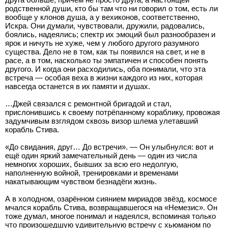
родственной души, кто бы там что ни говорил о том, есть ли
вообще у клонов душа, а у вехиконов, соответственно,
Искра. Они думали, чувствовали, дружили, радовались,
боялись, надеялись; спектр их эмоций был разнообразен и
ярок и ничуть не хуже, чем у любого другого разумного
существа. Дело не в том, как ты появился на свет, и не в
расе, а в том, насколько ты эмпатичен и способен понять
другого. И когда они расходились, оба понимали, что эта
встреча — особая веха в жизни каждого из них, которая
навсегда останется в их памяти и душах.
…Джей связался с ремонтной бригадой и стал,
прислонившись к своему потрёпанному кораблику, провожая
задумчивым взглядом сквозь визор шлема улетавший
корабль Стива.
«До свидания, друг… До встречи». — Он улыбнулся: вот и
ещё один яркий замечательный день — один из числа
немногих хороших, бывших за всю его недолгую,
наполненную войной, тренировками и временами
накатывающим чувством безнадёги жизнь.
А в холодном, озарённом сиянием мириадов звёзд, космосе
мчался корабль Стива, возвращавшегося на «Немезис». Он
тоже думал, многое понимал и надеялся, вспоминая только
что произошедшую удивительную встречу с хьюманом по