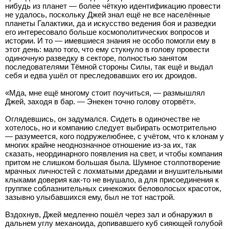
нибудь из планет — более чёткую идентификацию провести
не удалось, поскольку Джей знал ещё не все населённые
планеты Галактики, да и искусство ведения боя и разведки
его интересовало больше космополитических вопросов и
истории. И то — имевшиеся знания не особо помогли ему в
этот день: мало того, что ему стукнуло в голову провести
одиночную разведку в секторе, полностью занятом
последователями Тёмной стороны Силы, так ещё и выдал
себя и едва ушёл от преследовавших его их дроидов.
«Мда, мне ещё многому стоит поучиться, — размышлял
Джей, заходя в бар. — Энекен точно голову оторвёт».
Оглядевшись, он задумался. Сидеть в одиночестве не
хотелось, но и компанию следует выбирать осмотрительно
— разумеется, кого подружелюбнее, с учётом, что к клонам у
многих крайне неоднозначное отношение из-за их, так
сказать, неординарного появления на свет, и чтобы компания
притом не слишком большая была. Шумное столпотворение
мрачных личностей с лохматыми дредами и внушительными
клыками доверия как-то не внушало, а для присоединения к
группке соблазнительных синекожих беловолосых красоток,
зазывно улыбавшихся ему, был не тот настрой.
Вздохнув, Джей медленно пошёл через зал и обнаружил в
дальнем углу механоида, допивавшего куб сияющей голубой