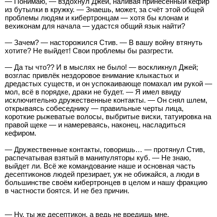
— Понимаю, — вздохнул Джей, наливая принесённый кефир
из бутылки в кружку. — Знаешь, может, за счёт этой общей
проблемы людям и кибертронцам — хотя бы клонам и
вехиконам для начала — удастся общий язык найти?
— Зачем? — насторожился Стив. — В вашу войну втянуть
хотите? Не выйдет! Свои проблемы бы разгрести.
— Да ты что?? И в мыслях не было! — воскликнул Джей;
возглас привлёк нездоровое внимание клыкастых и
дредастых существ, и он успокаивающе помахал им рукой —
мол, всё в порядке, драки не будет. — Я имел ввиду
исключительно дружественные контакты. — Он снял шлем,
открываясь собеседнику — правильные черты лица,
короткие рыжеватые волосы, выбритые виски, татуировка на
правой щеке — и намереваясь, наконец, насладиться
кефиром.
— Дружественные контакты, говоришь… — протянул Стив,
распечатывая взятый в манипуляторы куб. — Не знаю,
выйдет ли. Всё же командование наше и основная часть
десептиконов людей презирает, уж не обижайся, а люди в
большинстве своём кибертронцев в целом и нашу фракцию
в частности боятся. И не без причин.
— Ну, ты же десептикон, а ведь не вредишь мне.