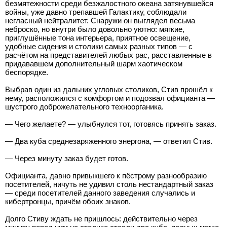
безмятежности среди безжалостного океана затянувшейся
войны, уже давно трепавшей Галактику, соблюдали
негласный нейтралитет. Снаружи он выглядел весьма
неброско, но внутри было довольно уютно: мягкие,
приглушённые тона интерьера, приятное освещение,
удобные сидения и столики самых разных типов — с
расчётом на представителей любых рас, расставленные в
придававшем дополнительный шарм хаотическом
беспорядке.
Выбрав один из дальних угловых столиков, Стив прошёл к
нему, расположился с комфортом и подозвал официанта —
шустрого доброжелательного техноорганика.
— Чего желаете? — улыбнулся тот, готовясь принять заказ.
— Два куба среднезаряженного энергона, — ответил Стив.
— Через минуту заказ будет готов.
Официанта, давно привыкшего к пёстрому разнообразию
посетителей, ничуть не удивил столь нестандартный заказ
— среди посетителей данного заведения случались и
кибертронцы, причём обоих знаков.
Долго Стиву ждать не пришлось: действительно через