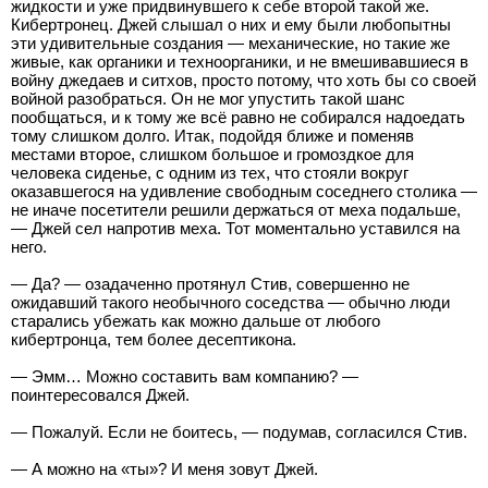
жидкости и уже придвинувшего к себе второй такой же.
Кибертронец. Джей слышал о них и ему были любопытны
эти удивительные создания — механические, но такие же
живые, как органики и техноорганики, и не вмешивавшиеся в
войну джедаев и ситхов, просто потому, что хоть бы со своей
войной разобраться. Он не мог упустить такой шанс
пообщаться, и к тому же всё равно не собирался надоедать
тому слишком долго. Итак, подойдя ближе и поменяв
местами второе, слишком большое и громоздкое для
человека сиденье, с одним из тех, что стояли вокруг
оказавшегося на удивление свободным соседнего столика —
не иначе посетители решили держаться от меха подальше,
— Джей сел напротив меха. Тот моментально уставился на
него.
— Да? — озадаченно протянул Стив, совершенно не
ожидавший такого необычного соседства — обычно люди
старались убежать как можно дальше от любого
кибертронца, тем более десептикона.
— Эмм… Можно составить вам компанию? —
поинтересовался Джей.
— Пожалуй. Если не боитесь, — подумав, согласился Стив.
— А можно на «ты»? И меня зовут Джей.