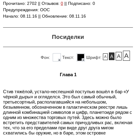
Прочитано: 2702 || Отзывов:
0
|| Подписано: 0
Предупреждения: ООС
Начало: 08.11.16 || Обновление: 08.11.16
Посиделки
A
A
A
A
Фон:
Текст:
Шрифт:
Глава 1
Стив тяжёлой, устало-неспешной поступью вошёл в бар «У
чёрной дыры» и огляделся. Это был самый обычный,
третьесортный, располагавшийся на небольшом,
безымянном, обозначенном в галактическом реестре лишь
длинной комбинацией символов и цифр, планетоиде рядом с
одним из множества торговых путей. Здесь можно было
встретить представителей самых причудливых рас, включая
тех, что за его пределами при виде друг друга мигом
схватились бы оружие, но в баре, этом островке