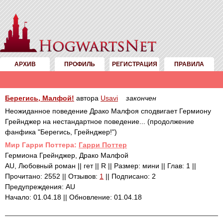
АРХИВ
ПРОФИЛЬ
РЕГИСТРАЦИЯ
ПРАВИЛА
Берегись, Малфой!
автора
Usavi
закончен
Неожиданное поведение Драко Малфоя сподвигает Гермиону
Грейнджер на нестандартное поведение... (продолжение
фанфика "Берегись, Грейнджер!")
Mир Гарри Поттера:
Гарри Поттер
Гермиона Грейнджер, Драко Малфой
AU, Любовный роман || гет || R || Размер: мини || Глав: 1 ||
Прочитано: 2552 || Отзывов:
1
|| Подписано: 2
Предупреждения: AU
Начало: 01.04.18 || Обновление: 01.04.18