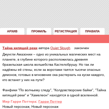
АРХИВ
ПРОФИЛЬ
РЕГИСТРАЦИЯ
ПРАВИЛА
Тайна кипящей реки
автора
Quiet Slough
закончен
Джунгли Амазонии – одно из уникальных магических мест на
планете, в глубине которого расположилась древняя
бразильская школа волшебства Кастелобрушу. Но так ли
надёжны её стены, если за воротами таятся тысячи опасных
демонов, готовых в мгновение ока растерзать на куски каждого,
кто встанет у них на пути?
Фанфики "По волчьему следу", "Колдовстворские байки", "Тайна
кипящей реки" и "Хамелеон" находятся в одной вселенной.
Mир Гарри Поттера:
Гарри Поттер
Новый персонаж, Новый персонаж