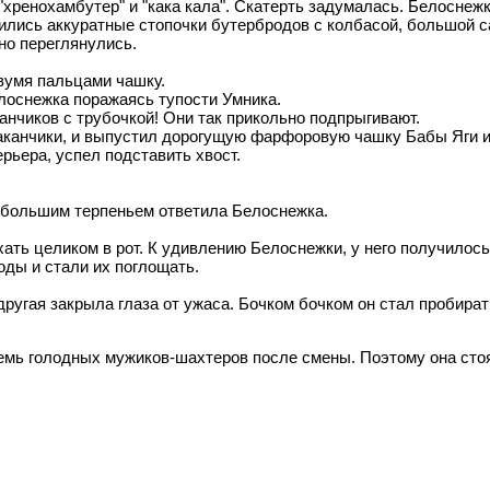
хренохамбутер" и "кака кала". Скатерть задумалась. Белоснежка
вились аккуратные стопочки бутербродов с колбасой, большой
но переглянулись.
двумя пальцами чашку.
елоснежка поражаясь тупости Умника.
канчиков с трубочкой! Они так прикольно подпрыгивают.
канчики, и выпустил дорогущую фарфоровую чашку Бабы Яги из
рьера, успел подставить хвост.
ще большим терпеньем ответила Белоснежка.
хать целиком в рот. К удивлению Белоснежки, у него получилос
оды и стали их поглощать.
другая закрыла глаза от ужаса. Бочком бочком он стал пробират
семь голодных мужиков-шахтеров после смены. Поэтому она сто