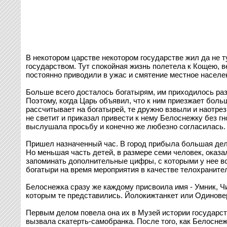
В некотором царстве некотором государстве жил да не т
государством. Тут спокойная жизнь полетела к Кощею,
постоянно приводили в ужас и смятение местное населе
Больше всего досталось богатырям, им приходилось раз
Поэтому, когда Царь объявил, что к ним приезжает боль
рассчитывает на богатырей, те дружно взвыли и наотрез 
не светит и приказал привести к нему Белоснежку без 
выслушала просьбу и конечно же любезно согласилась.
Пришел назначенный час. В город прибыла большая деле
Но меньшая часть детей, в размере семи человек, оказа
запоминать дополнительные цифры, с которыми у нее вс
богатыри на время мероприятия в качестве телохраните
Белоснежка сразу же каждому присвоила имя - Умник, Ч
которым те представились. Йолокижтанкет или Одинове
Первым делом повела она их в Музей истории государс
вызвала скатерть-самобранка. После того, как Белоснеж