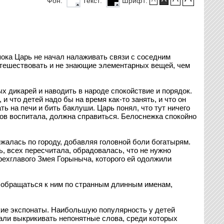
Фон:
Текст:
Шрифт:
пока Царь не начал налаживать связи с соседним
утешествовать и не знающие элементарных вещей, чем
 дикарей и наводить в народе спокойствие и порядок.
 что детей надо бы на время как-то занять, и что он
ть на печи и бить баклуши. Царь понял, что тут ничего
мов воспитала, должна справиться. Белоснежка спокойно
жалась по городу, добавляя головной боли богатырям.
, всех пересчитала, обрадовалась, что не нужно
рехглавого Змея Горыныча, которого ей одолжили
е обращаться к ним по странным длинным именам,
кие экспонаты. Наибольшую популярность у детей
тали выкрикивать непонятные слова, среди которых