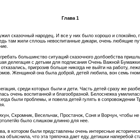
Глава 1
ужил сказочный народец. И все у них было хорошо и спокойно, 
 ведь там жили сплошь невоспитанные дикари, очень любящие п
ние.
гребать большинство ситуаций сказочного долбоебства пришлых
шая делегация с детьми для подписания Очень Важной Бумажки, и
отказались, пригрозив больше никогда не выйти на работу, лежа
гномов. Женщиной она была доброй, детей любила, вон семь гно
гация, среди которых были и дети. Часть детей сразу же разбе
лась очень воспитанной и благообразной. Белоснежка умилилась
егда были проблемы, и повела детей гулять в сопровождении Т
ля.
ихун, Скромник, Весельчак, Простачок, Соня и Ворчун, чтобы н
ртолетйо было слишком длинно для нее.
тва, в котором были представлены очень интересные историчес
ка объяснила, что эта тряпочка дает еду, детишки наперебой с