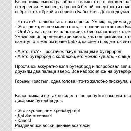
Белоснежка смогла разобрать только что-то похожее на "
нетерпении. Наконец, на ровной белой поверхности поя
спёртых скатёркой из сервиза Бабы Яги.. Дети недоумен
- Что это? - с любопытством спросил Умник, поднимая 
- Это чашка, из нее можно пить, - терпеливо ответила Б
- Ого! А у нас пьют из пластиковых биоразлагаемых ста
Умник решил продемонстрировать, как подпрыгивают ста
памятуя о тяжелом нраве бабки, касаемо предметов инте
- А это что? - Простачок ткнул пальцем в бутерброд.
- А это бутерброд с колбасой, его можно кушать, - с е
Простачок аккуратно взял бутерброд и попробовал запи
друзьям два пальца вверх. Все набросились на бутербр
Горыныч застыл, одна голова что-то жалобно пискнула, 
Белоснежка и не такое видела - попробуйте накормить 
дикарями бутербродов.
- Это вкуснее, чем хренобургер!
- Да! Зачетненько!
- Класс!
Раздавались восхищенные возгласы.