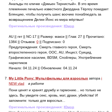
Анальды по кличке «Дэмьен Тернистый». В это время
племянник печально известного Джордана Тёрлоу покидает
Блянцию, чтобы получить шанс воочию понаблюдать за
возвращением Делии Йонс из мира мёртвых!
Оригинальные произведения:
Юмор
AU || гет || NC-17 || Размер: макси || Глав: 27 || Прочитано:
1384 || Отзывов:
0
|| Подписано: 0
Предупреждения: Смерть главного героя, Смерть
второстепенного героя, ООС, AU, Инцест, Суицид,
Графическое насилие, BDSM, Спойлеры, Употребление
наркотиков
Начало: 04.11.24 || Обновление: 04.11.24
7.
My Little Pony: Мультфильмы для взрослых
автора
i
NEW vlad
в работе
Пони ценят и хранят дружбу и гармонию... но только не
здесь. Вы увидите секс, кровь, мат, драки, убийства! И
запомните: только для взрослых...
Оригинальные произведения:
Юмор