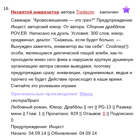
16.
Несвятой инквизитор
автора
Tredecim
закончен
Саммари: "Кровосмешение — это грех?" Предупреждение:
Инцест, авторский юмор. От автора: Сборник драбблов.
POV,ER. Написано на дуэль. Условия: 300 слов, юмор,
ориджинал, диалог: "Скажешь, если будет больно. —
Вынужден заметить, инквизитор вы так себе". Спойлер(!):
особи, являющиеся диетической пищей зомби, как-то
проходили мимо сего фика и нарушили хрупкую душевную
организацию автора своими выводами, поэтому
предупреждаю сразу: инквизиции, средневековья, ведьм и
прочего не будет. Действие происходит в наше время.
Считайте это ролевыми играми.
Оригинальные произведения:
Юмор
сестра/брат
Любовный роман, Юмор, Драбблы || гет || PG-13 || Размер:
мини || Глав: 1 || Прочитано: 829 || Отзывов:
0
|| Подписано:
0
Предупреждения: Инцест
Начало: 04.09.14 || Обновление: 04.09.14