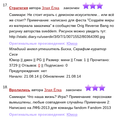
17.
Стратегия
автора
Злая Ёлка
закончен
Саммари: Не стоит играть с демоном-искусителем... или всё
же стоит? Примечание: написано для феста "Создаём миры
из материала заказчика" в сообществе Orig Reverse Bang по
рисунку авторства sveddem. Рисунок можно увидеть тут:
http://static.diary.ru/userdir/3/0/7/1/3071552/80364390.jpg
Оригинальные произведения:
Юмор
Младший ангел-утешитель Биска
,
Серафим-куратор
Сесе
Юмор || джен || PG || Размер: мини || Глав: 1 || Прочитано:
3729 || Отзывов:
0
|| Подписано: 0
Предупреждения: нет
Начало: 21.08.14 || Обновление: 21.08.14
18.
Вролились
автора
Злая Ёлка
закончен
Саммари: Что наша жизнь? Игра? Примечание: персонажи
вымышлены, любые совпадения случайны Примечание 2:
Написано на ЛФБ-2013 для команды fandom Fandom 2013
Оригинальные произведения:
Юмор