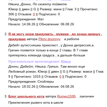
Няшка
,
Донни
,
По сюжету поймете
Юмор || джен || G || Размер: мини || Глав: 3 || Прочитано:
306 || Отзывов:
0
|| Подписано: 0
Предупреждения: Мат
Начало: 14.06.26 || Обновление: 06.08.26
2.
Я не могу норм придумать , мужики , до конца напишу ,
придумаю
автора
Pikmi doonnyy
в работе
Дабейт аутист,няшка приколист , у Донни депрессия,а
Гречин появится только в конце 2 главы. В 7 главе
приперлись команда градуса , а дальше-больше
Оригинальные произведения:
Юмор
Донни
,
Дабейт
,
Няшка
,
Гречин
,
Там много еще
Любовный роман, Юмор || джен || G || Размер: макси || Глав:
9 || Прочитано: 1015 || Отзывов:
0
|| Подписано: 0
Предупреждения: Спойлеры
Начало: 18.02.26 || Обновление: 04.08.26
3.
Блог школьного кота
автора
Romeo1595
закончен
Приключения рыжего кота в школе