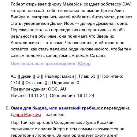
Роберт открывает фирму Makepix и создаёт роботессу DAV,
которая осознаёт себя личностью по имени Делия Азия
Виейра и, загоревшись идеей победить Антихриста, решает
стать гувернанткой Делии Йорк — дочери Дэмьена Торна.
Пережив несколько переходов из альтернативных слоёв
реальности в обычные, она понимает, что Зверь из
Апокалипсиса — это само Человечество, и ей ничего не
остаётся, как стать палачом рода человеческого, чтобы тем
самым положить конец тёмным делам Сатаны.
Оригинальные произведения:
Юмор
AU || джен || G || Размер: макси || Глав: 53 || Прочитано:
1714 || Отзывов:
0
|| Подписано: 0
Предупреждения: ООС, AU
Начало: 18.11.24 || Обновление: 18.11.24
6.
Омен для быдла, или азиатский гребешок
переводчика
Дэрри Мэдхауз
закончен
Нар-Тай, супергерой Соединённых Жузов Касахии,
спрыгивает с авиалайнера и тем самым оказывается на
территории Жопонии. За ним организует охоту агент