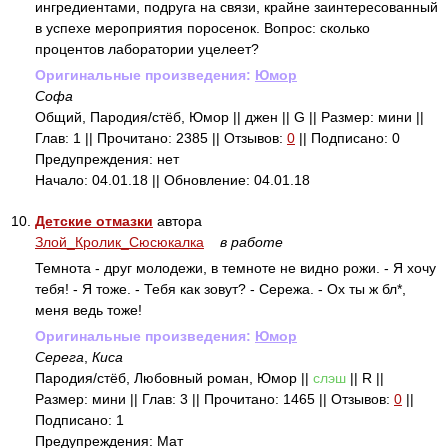
ингредиентами, подруга на связи, крайне заинтересованный
в успехе мероприятия поросенок. Вопрос: сколько
процентов лаборатории уцелеет?
Оригинальные произведения:
Юмор
Софа
Общий, Пародия/стёб, Юмор || джен || G || Размер: мини ||
Глав: 1 || Прочитано: 2385 || Отзывов:
0
|| Подписано: 0
Предупреждения: нет
Начало: 04.01.18 || Обновление: 04.01.18
10.
Детские отмазки
автора
Злой_Кролик_Сюсюкалка
в работе
Темнота - друг молодежи, в темноте не видно рожи. - Я хочу
тебя! - Я тоже. - Тебя как зовут? - Сережа. - Ох ты ж бл*,
меня ведь тоже!
Оригинальные произведения:
Юмор
Серега
,
Киса
Пародия/стёб, Любовный роман, Юмор ||
слэш
|| R ||
Размер: мини || Глав: 3 || Прочитано: 1465 || Отзывов:
0
||
Подписано: 1
Предупреждения: Мат