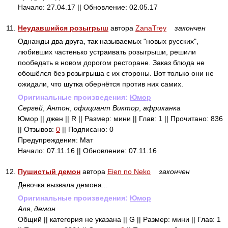
Начало: 27.04.17 || Обновление: 02.05.17
11.
Неудавшийся розыгрыш
автора
ZanaTrey
закончен
Однажды два друга, так называемых "новых русских",
любивших частенько устраивать розыгрыши, решили
пообедать в новом дорогом ресторане. Заказ блюда не
обошёлся без розыгрыша с их стороны. Вот только они не
ожидали, что шутка обернётся против них самих.
Оригинальные произведения:
Юмор
Сергей
,
Антон
,
официант Виктор
,
африканка
Юмор || джен || R || Размер: мини || Глав: 1 || Прочитано: 836
|| Отзывов:
0
|| Подписано: 0
Предупреждения: Мат
Начало: 07.11.16 || Обновление: 07.11.16
12.
Пушистый демон
автора
Eien no Neko
закончен
Девочка вызвала демона...
Оригинальные произведения:
Юмор
Аля
,
демон
Общий || категория не указана || G || Размер: мини || Глав: 1