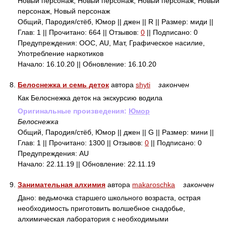
Новый персонаж, Новый персонаж, Новый персонаж, Новый
персонаж, Новый персонаж
Общий, Пародия/стёб, Юмор || джен || R || Размер: миди ||
Глав: 1 || Прочитано: 664 || Отзывов:
0
|| Подписано: 0
Предупреждения: ООС, AU, Мат, Графическое насилие,
Употребление наркотиков
Начало: 16.10.20 || Обновление: 16.10.20
8.
Белоснежка и семь деток
автора
shyti
закончен
Как Белоснежка деток на экскурсию водила
Оригинальные произведения:
Юмор
Белоснежка
Общий, Пародия/стёб, Юмор || джен || G || Размер: мини ||
Глав: 1 || Прочитано: 1300 || Отзывов:
0
|| Подписано: 0
Предупреждения: AU
Начало: 22.11.19 || Обновление: 22.11.19
9.
Занимательная алхимия
автора
makaroschka
закончен
Дано: ведьмочка старшего школьного возраста, острая
необходимость приготовить волшебное снадобье,
алхимическая лаборатория с необходимыми