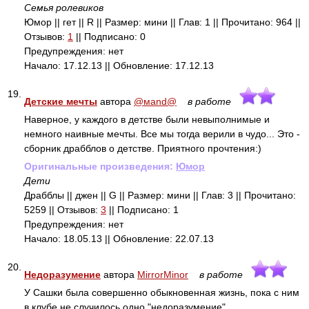
Семья ролевиков
Юмор || гет || R || Размер: мини || Глав: 1 || Прочитано: 964 ||
Отзывов:
1
|| Подписано: 0
Предупреждения: нет
Начало: 17.12.13 || Обновление: 17.12.13
19.
Детские мечты
автора
@мand@
в работе
Наверное, у каждого в детстве были невыполнимые и
немного наивные мечты. Все мы тогда верили в чудо... Это -
сборник драбблов о детстве. Приятного прочтения:)
Оригинальные произведения:
Юмор
Дети
Драбблы || джен || G || Размер: мини || Глав: 3 || Прочитано:
5259 || Отзывов:
3
|| Подписано: 1
Предупреждения: нет
Начало: 18.05.13 || Обновление: 22.07.13
20.
Недоразумение
автора
MirrorMinor
в работе
У Сашки была совершенно обыкновенная жизнь, пока с ним
в клубе не случилось одно "недоразумение"...