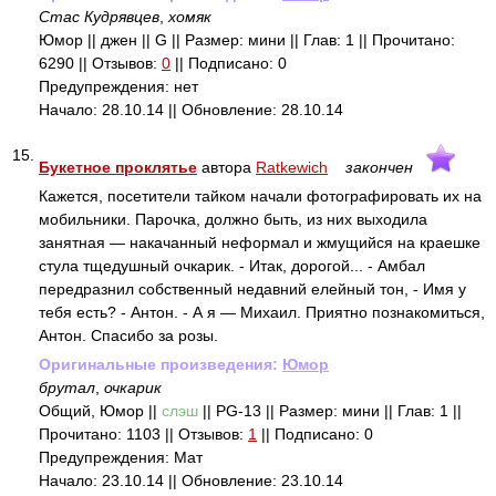
Стас Кудрявцев
,
хомяк
Юмор || джен || G || Размер: мини || Глав: 1 || Прочитано:
6290 || Отзывов:
0
|| Подписано: 0
Предупреждения: нет
Начало: 28.10.14 || Обновление: 28.10.14
15.
Букетное проклятье
автора
Ratkewich
закончен
Кажется, посетители тайком начали фотографировать их на
мобильники. Парочка, должно быть, из них выходила
занятная — накачанный неформал и жмущийся на краешке
стула тщедушный очкарик. - Итак, дорогой... - Амбал
передразнил собственный недавний елейный тон, - Имя у
тебя есть? - Антон. - А я — Михаил. Приятно познакомиться,
Антон. Спасибо за розы.
Оригинальные произведения:
Юмор
брутал
,
очкарик
Общий, Юмор ||
слэш
|| PG-13 || Размер: мини || Глав: 1 ||
Прочитано: 1103 || Отзывов:
1
|| Подписано: 0
Предупреждения: Мат
Начало: 23.10.14 || Обновление: 23.10.14