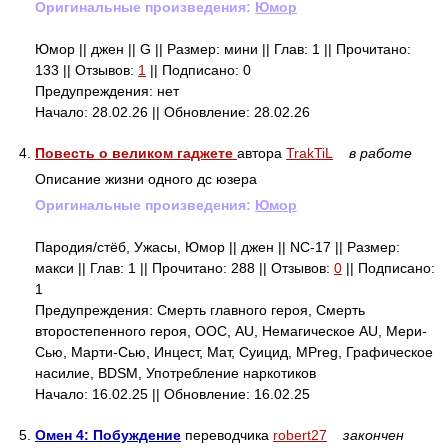
Оригинальные произведения:
Юмор
Юмор || джен || G || Размер: мини || Глав: 1 || Прочитано:
133 || Отзывов:
1
|| Подписано: 0
Предупреждения: нет
Начало: 28.02.26 || Обновление: 28.02.26
4.
Повесть о великом гаджете
автора
TrakTiL
в работе
Описание жизни одного дс юзера
Оригинальные произведения:
Юмор
Пародия/стёб, Ужасы, Юмор || джен || NC-17 || Размер:
макси || Глав: 1 || Прочитано: 288 || Отзывов:
0
|| Подписано:
1
Предупреждения: Смерть главного героя, Смерть
второстепенного героя, ООС, AU, Немагическое AU, Мери-
Сью, Марти-Сью, Инцест, Мат, Суицид, MPreg, Графическое
насилие, BDSM, Употребление наркотиков
Начало: 16.02.25 || Обновление: 16.02.25
5.
Омен 4: Побуждение
переводчика
robert27
закончен