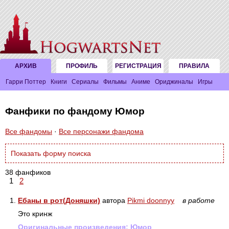
АРХИВ
ПРОФИЛЬ
РЕГИСТРАЦИЯ
ПРАВИЛА
Гарри Поттер
Книги
Сериалы
Фильмы
Аниме
Ориджиналы
Игры
Фанфики по фандому Юмор
Все фандомы
·
Все персонажи фандома
Показать форму поиска
38 фанфиков
1
2
1.
Ебаны в рот(Доняшки)
автора
Pikmi doonnyy
в работе
Это кринж
Оригинальные произведения:
Юмор