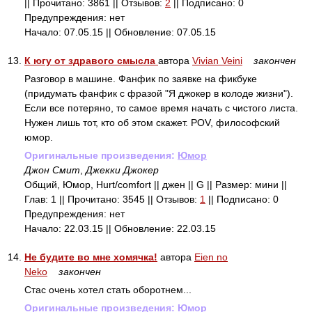
|| Прочитано: 3861 || Отзывов:
2
|| Подписано: 0
Предупреждения: нет
Начало: 07.05.15 || Обновление: 07.05.15
13.
К югу от здравого смысла
автора
Vivian Veini
закончен
Разговор в машине. Фанфик по заявке на фикбуке
(придумать фанфик с фразой "Я джокер в колоде жизни").
Если все потеряно, то самое время начать с чистого листа.
Нужен лишь тот, кто об этом скажет. POV, философский
юмор.
Оригинальные произведения:
Юмор
Джон Смит
,
Джекки Джокер
Общий, Юмор, Hurt/comfort || джен || G || Размер: мини ||
Глав: 1 || Прочитано: 3545 || Отзывов:
1
|| Подписано: 0
Предупреждения: нет
Начало: 22.03.15 || Обновление: 22.03.15
14.
Не будите во мне хомячка!
автора
Eien no
Neko
закончен
Стас очень хотел стать оборотнем...
Оригинальные произведения:
Юмор