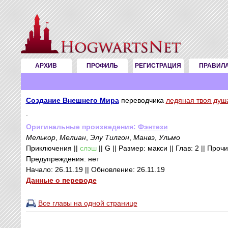
АРХИВ
ПРОФИЛЬ
РЕГИСТРАЦИЯ
ПРАВИЛ
Создание Внешнего Мира
переводчика
ледяная твоя душ
.
Оригинальные произведения:
Фэнтези
Мелькор
,
Мелиан
,
Элу Тилгон
,
Манвэ
,
Ульмо
Приключения ||
слэш
|| G || Размер: макси || Глав: 2 || Проч
Предупреждения: нет
Начало: 26.11.19 || Обновление: 26.11.19
Данные о переводе
Все главы на одной странице