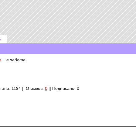
А
а
в работе
итано: 1194 || Отзывов:
0
|| Подписано: 0