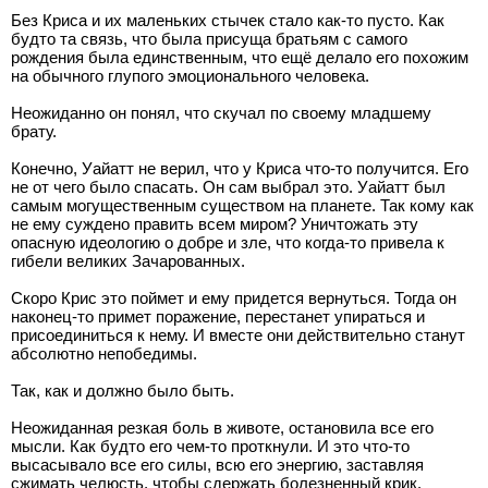
Без Криса и их маленьких стычек стало как-то пусто. Как
будто та связь, что была присуща братьям с самого
рождения была единственным, что ещё делало его похожим
на обычного глупого эмоционального человека.
Неожиданно он понял, что скучал по своему младшему
брату.
Конечно, Уайатт не верил, что у Криса что-то получится. Его
не от чего было спасать. Он сам выбрал это. Уайатт был
самым могущественным существом на планете. Так кому как
не ему суждено править всем миром? Уничтожать эту
опасную идеологию о добре и зле, что когда-то привела к
гибели великих Зачарованных.
Скоро Крис это поймет и ему придется вернуться. Тогда он
наконец-то примет поражение, перестанет упираться и
присоединиться к нему. И вместе они действительно станут
абсолютно непобедимы.
Так, как и должно было быть.
Неожиданная резкая боль в животе, остановила все его
мысли. Как будто его чем-то проткнули. И это что-то
высасывало все его силы, всю его энергию, заставляя
сжимать челюсть, чтобы сдержать болезненный крик.