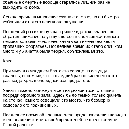
обычные смертные вообще старались лишний раз не
выходить из дома.
Легкая горечь на мгновение сжала его горло, но он быстро
избавился от этого ненужного ощущения.
Последний раз взглянув на горящее вдалеке здание, он
обратил внимание на уткнувшегося в свои записи темного
демона, который монотонно зачитывал имена без вести
пропавших собратьев. Последнее время их стало слишком
много и у Уайатта была теория, объясняющая это.
Крис.
При мысли о младшем брате его сердце на секунду
сжалось, вспомнив, что последний раз он видел его в тот
раз, когда Крис в очередной раз предал его.
Уайатт тяжело вздохнул и сел на резной трон, стоящий
посреди огромного зала. Здесь было темно, только факелы
на стенах немного освещали это место, что безмерно
радовало его подчинённых.
Последнее время обыденные дела вроде наведения порядка
в его владениях или казней предателей не представляли
былой радости.