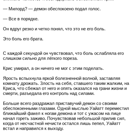
— Милорд? — демон обеспокоено подал голос.
— Все в порядке.
Он вдруг резко и четко понял, что это не его боль.
Это боль его брата.
С каждой секундой он чувствовал, что боль ослабляла его
слишком сильно для лёгкого пореза.
Крис умирал, а он ничего не мог с этим поделать.
Ярость вспыхнула яркой болезненной волной, заставляя
комнату дрожать. Злость на себя, ставшего таким жалким, на
Криса, что сбежал от него и опять оказался на грани жизни и
смерти, разъедала его контроль над силами.
Больше всего раздражал приставучий демон со своими
обеспокоенными глазами. Одной мыслью Уайатт переместил
ближайший факел к ногам демона и тот с ужасом на лице
начал гореть заживо. Почувствовав небольшой прилив сил,
когда от несчастной нечисти остался лишь пепел, Уайатт
встал и направился к выходу.