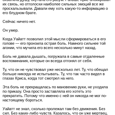
их связь, но отголоски наиболее сильных эмоций все же
проскальзывали. Давали ему хоть какую-то информацию о
его блудном брате.
Сейчас ничего нет.
Он умер.
Когда Уайатт позволил этой мысли сформироваться в его
голове — его пронзила острая боль. Намного сильнее той
агонии, что мучила его всего несколько минут назад.
Боль не давала дышать, погружала в самые отдаленные
воспоминания, которые он всегда отгонял от себя.
Ту, что он не чувствовал уже несколько лет. Ту, что обещал
больше никогда не испытывать. Ту, что так часто видел в
глазах Криса, когда тот смотрел на него.
Эта боль не прекращалась по мановению руки, не уходила
по приказу. Она просто заставляла его хотеть это
прекратить. Потому что именно с ней он никогда не мог по-
настоящему бороться.
Уайатт не знал, сколько пролежал там без движения. Без
сил. Без каких-либо чувств. Казалось, что он уже мертвец.