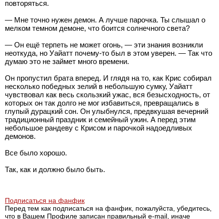
повторяться.
— Мне точно нужен демон. А лучше парочка. Ты слышал о
мелком темном демоне, что боится солнечного света?
— Он ещё терпеть не может огонь, — эти знания возникли
неоткуда, но Уайатт почему-то был в этом уверен. — Так что
думаю это не займет много времени.
Он пропустил брата вперед. И глядя на то, как Крис собирал
несколько победных зелий в небольшую сумку, Уайатт
чувствовал как весь скользкий ужас, вся безысходность, от
которых он так долго не мог избавиться, превращались в
глупый дурацкий сон. Он улыбнулся, предвкушая вечерний
традиционный праздник и семейный ужин. А перед этим
небольшое рандеву с Крисом и парочкой надоедливых
демонов.
Все было хорошо.
Так, как и должно было быть.
Подписаться на фанфик
Перед тем как подписаться на фанфик, пожалуйста, убедитесь,
что в Вашем Профиле записан правильный e-mail, иначе