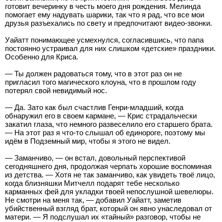
готовит вечеринку в честь моего дня рождения. Мелинда
помогает ему надувать шарики, так что я рад, что все мои
друзья разъехались по свету и предпочитают видео-звонки.
Уайатт понимающее усмехнулся, согласившись, что папа
постоянно устраивал для них слишком «детские» праздники.
Особенно для Криса.
— Ты должен радоваться тому, что в этот раз он не
пригласил того магического клоуна, что в прошлом году
потерял свой невидимый нос.
— Да. Зато как был счастлив Генри-младший, когда
обнаружил его в своем кармане, — Крис страдальчески
закатил глаза, что немного развеселило его старшего брата.
— На этот раз я что-то слышал об единороге, поэтому мы
идём в Подземный мир, чтобы я этого не видел.
— Заманчиво, — он встал, довольный перспективой
сегодняшнего дня, продолжая черпать хорошие воспоминая
из детства. — Хотя не так заманчиво, как увидеть твоё лицо,
когда близняшки Митчелл подарят тебе несколько
карманных фей для укладки твоей непослушной шевелюры.
Не смотри на меня так, — добавил Уайатт, заметив
убийственный взгляд брат, который он явно унаследовал от
матери. — Я подслушал их «тайный» разговор, чтобы не