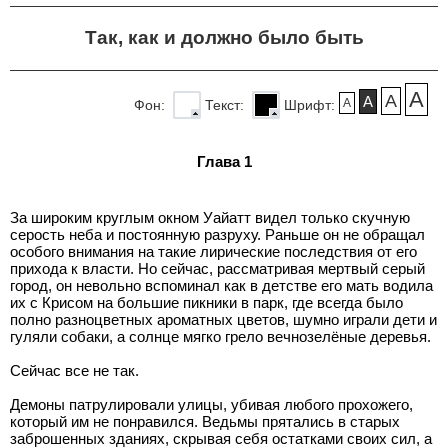
Так, как и должно было быть
A
A
A
A
Фон:
Текст:
Шрифт:
Глава 1
За широким круглым окном Уайатт видел только скучную
серость неба и постоянную разруху. Раньше он не обращал
особого внимания на такие лирические последствия от его
прихода к власти. Но сейчас, рассматривая мертвый серый
город, он невольно вспоминал как в детстве его мать водила
их с Крисом на большие пикники в парк, где всегда было
полно разноцветных ароматных цветов, шумно играли дети и
гуляли собаки, а солнце мягко грело вечнозелёные деревья.
Сейчас все не так.
Демоны патрулировали улицы, убивая любого прохожего,
который им не понравился. Ведьмы прятались в старых
заброшенных зданиях, скрывая себя остатками своих сил, а