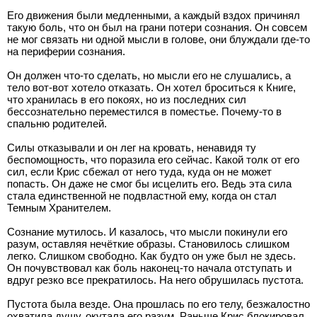
Его движения были медленными, а каждый вздох причинял
такую боль, что он был на грани потери сознания. Он совсем
не мог связать ни одной мысли в голове, они блуждали где-то
на периферии сознания.
Он должен что-то сделать, но мысли его не слушались, а
тело вот-вот хотело отказать. Он хотел броситься к Книге,
что хранилась в его покоях, но из последних сил
бессознательно переместился в поместье. Почему-то в
спальню родителей.
Силы отказывали и он лег на кровать, ненавидя ту
беспомощность, что поразила его сейчас. Какой толк от его
сил, если Крис сбежал от него туда, куда он не может
попасть. Он даже не смог бы исцелить его. Ведь эта сила
стала единственной не подвластной ему, когда он стал
Темным Хранителем.
Сознание мутилось. И казалось, что мысли покинули его
разум, оставляя нечёткие образы. Становилось слишком
легко. Слишком свободно. Как будто он уже был не здесь.
Он почувствовал как боль наконец-то начала отступать и
вдруг резко все прекратилось. На него обрушилась пустота.
Пустота была везде. Она прошлась по его телу, безжалостно
охватила душу, окутала его разум. Раньше Крис блокировал