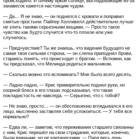
происходило. И почему яркое солнце, выглядывающие из-за
занавесок кажется настоящим чудом.
— Да… Я не знаю, — он поднялся с кровати и поправил
смятые простыни. Пайпер Холливелл действительно лучше
не злить такими серьезными вещами. — Просто такое
чувство как будто случится что-то плохое или уже
случилось.
— Предчувствие? Ты же знаешь, что видения будущего не
самая твоя сильная сторона, — он слегка приподнял брови,
стараясь понять, что происходит с братом. — Вспомни, как
ты предсказал, что Мелинда родиться мальчиком.
— Сколько можно это вспоминать? Мне было всего десять.
— Ладно-ладно, — Крис примирительно поднял руки, но
озорной блеск в его глазах подсказывал, что такая
покладистость не навсегда. — Серьезно, что с тобой?
— Не знаю, просто… — он обеспокоенно вглядывался в его
лицо, мысленно заставляя себя успокоиться. — У тебя все
нормально?
— Едва ли, — заметив, что переживания старшего связанны
с ним, Крис перешёл на свои страдания, которые, конечно,
были важными, но не критическими. — Папа весь день