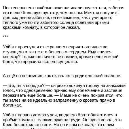
Постепенно его тяжёлые веки начинали опускаться, забирая
его в ещё большую пустоту, чем он сам. Мечтая получить
долгожданное забытье, он не заметил, как лучи яркого
теплого уже почти забытого солнца осветили яркими
красками комнату, в которой он лежал.
***
Уайатт проснулся от странного неприятного чувства,
стучащего в такт с его бешеным сердцем. Ему снился
кошмар? Только он ничего не помнил, кроме невозможной
боли, что пронзила все его существо.
А ещё он не помнил, как оказался в родительской спальне.
— Эй, ты в порядке? — он резко вскинул голову на знакомый
голос, что одновременно принес ему облегчение и заставил
переживать ещё больше. — Маме не очень понравится, что
ты залез на ее идеально заправленную кровать прямо в
ботинках.
Уайатт нервно усмехнулся, когда его брат облокотился в
проёме комнаты, сложив руки на груди. Он чувствовал, что
Крис беспокоился о нем. Но он и сам не знал, что с ним