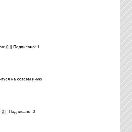
вов:
0
|| Подписано: 1
шиться на совсем иную
:
0
|| Подписано: 0