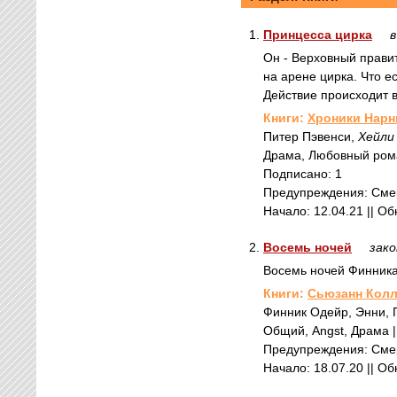
1.
Принцесса цирка
в
Он - Верховный прави
на арене цирка. Что е
Действие происходит 
Книги:
Хроники Нарн
Питер Пэвенси,
Хейли
Драма, Любовный роман,
Подписано: 1
Предупреждения: Смер
Начало: 12.04.21 || О
2.
Восемь ночей
зако
Восемь ночей Финника
Книги:
Сьюзанн Колл
Финник Одейр, Энни, 
Общий, Angst, Драма || 
Предупреждения: Смер
Начало: 18.07.20 || О