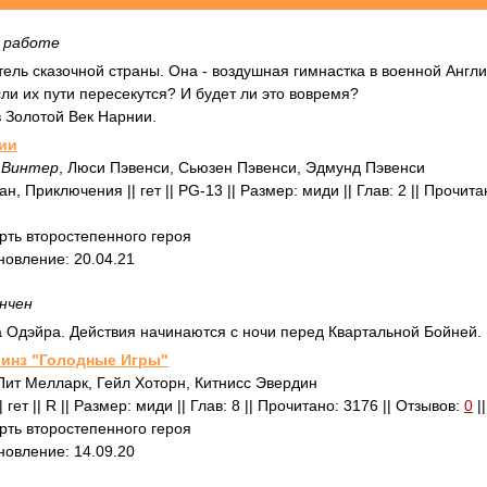
 работе
тель сказочной страны. Она - воздушная гимнастка в военной Англ
сли их пути пересекутся? И будет ли это вовремя?
в Золотой Век Нарнии.
ии
 Винтер
, Люси Пэвенси, Сьюзен Пэвенси, Эдмунд Пэвенси
 Приключения || гет || PG-13 || Размер: миди || Глав: 2 || Прочита
ть второстепенного героя
бновление: 20.04.21
нчен
 Одэйра. Действия начинаются с ночи перед Квартальной Бойней.
инз "Голодные Игры"
Пит Мелларк, Гейл Хоторн, Китнисс Эвердин
гет || R || Размер: миди || Глав: 8 || Прочитано: 3176 || Отзывов:
0
|
ть второстепенного героя
бновление: 14.09.20