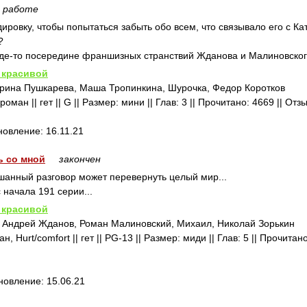
в работе
ировку, чтобы попытаться забыть обо всем, что связывало его с Кате
?
где-то посередине франшизных странствий Жданова и Малиновског
 красивой
рина Пушкарева, Маша Тропинкина, Шурочка, Федор Коротков
ман || гет || G || Размер: мини || Глав: 3 || Прочитано: 4669 || Отз
новление: 16.11.21
ь со мной
закончен
ушанный разговор может перевернуть целый мир...
 начала 191 серии...
 красивой
 Андрей Жданов, Роман Малиновский, Михаил, Николай Зорькин
 Hurt/comfort || гет || PG-13 || Размер: миди || Глав: 5 || Прочитан
бновление: 15.06.21