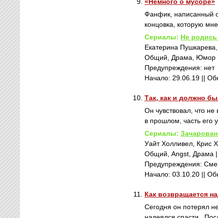
9.
«Немного о мусоре»
Фанфик, написанный о
концовка, которую мне
Сериалы:
Не родись
Екатерина Пушкарева
Общий, Драма, Юмор || 
Предупреждения: нет
Начало: 29.06.19 || О
10.
Так, как и должно б
Он чувствовал, что не
в прошлом, часть его 
Сериалы:
Зачарова
Уайт Холливел, Крис 
Общий, Angst, Драма ||
Предупреждения: Смер
Начало: 03.10.20 || О
11.
Как возвращается н
Сегодня он потерял не 
надеялся спасти.. Посл