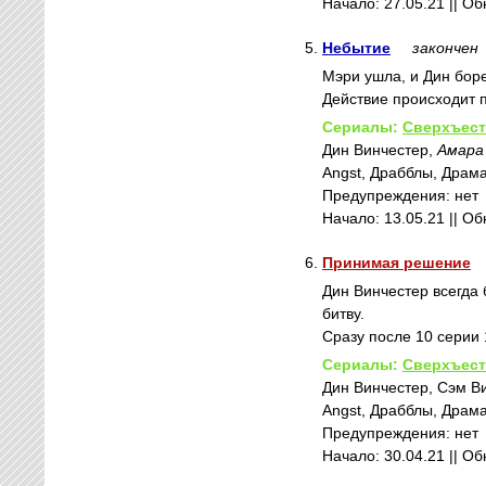
Начало: 27.05.21 || Об
5.
Небытие
закончен
Мэри ушла, и Дин боре
Действие происходит п
Сериалы:
Сверхъест
Дин Винчестер,
Амара
Angst, Драбблы, Драма |
Предупреждения: нет
Начало: 13.05.21 || О
6.
Принимая решение
Дин Винчестер всегда 
битву.
Сразу после 10 серии 
Сериалы:
Сверхъест
Дин Винчестер, Сэм В
Angst, Драбблы, Драма 
Предупреждения: нет
Начало: 30.04.21 || О