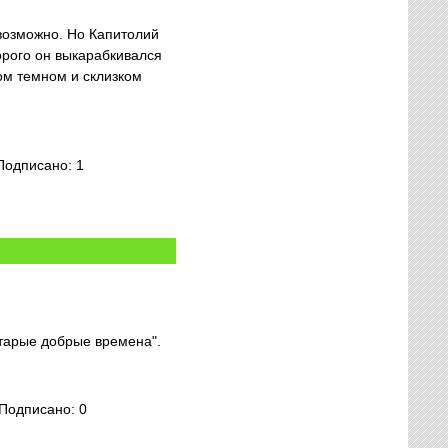
евозможно. Но Капитолий
торого он выкарабкивался
том темном и склизком
Подписано: 1
старые добрые времена".
 Подписано: 0