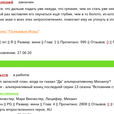
олезней
закончен
я, что дальше падать уже некуда, что грязнее, чем он стать уже н
ый раз заставляя его окунаться ещё глубже, чем в то болото, из ко
 не зная о всех этих хитросплетениях, помогает ему не утонуть в э
инз "Голодные Игры"
гет || R || Размер: мини || Глав: 1 || Прочитано: 995 || Отзывов:
0
|| 
бновление: 27.06.20
льств
в работе
л запасной план, когда он сказал "Да" альтернативному Михаилу?
я - альтернативный конец последней серии 13 сезона "Вспомним 
ественное
инчестер, Мэри Винчестер, Люцифер, Михаил
н || PG || Размер: мини || Глав: 4 || Прочитано: 2808 || Отзывов:
0
||
ть второстепенного героя, AU