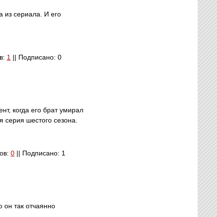
 из сериала. И его
ов:
1
|| Подписано: 0
нт, когда его брат умирал
я серия шестого сезона.
вов:
0
|| Подписано: 1
о он так отчаянно