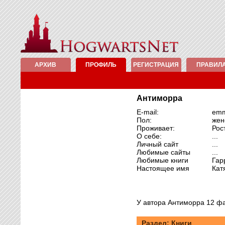
АРХИВ
ПРОФИЛЬ
РЕГИСТРАЦИЯ
ПРАВИЛ
Антиморра
E-mail:
emm
Пол:
жен
Проживает:
Рос
О себе:
...
Личный сайт
...
Любимые сайты
...
Любимые книги
Гар
Настоящее имя
Кат
У автора Антиморра 12 ф
Раздел: Книги