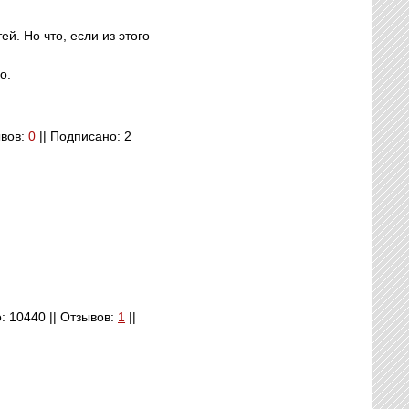
й. Но что, если из этого
о.
ывов:
0
|| Подписано: 2
о: 10440 || Отзывов:
1
||