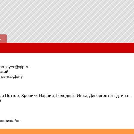
А
a.loyer@qip.ru
ский
тов-на-Дону
ри Поттер, Хроники Нарнии, Голодные Игры, Дивергент и т.д. и т.п.
я
анфик/а/ов