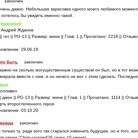
закончен
чень давно. Небольшая зарисовка одного моего любимого момента
 хотелось бы увидеть именно такой.
 красивой
, Андрей Жданов
гет || PG-13 || Размер: мини || Глав: 1 || Прочитано: 2218 || Отзыв
бновление: 29.06.19
ыло быть
закончен
 важно на сколько могущественным существом он был, но в тот моме
умирала вместе с ним, и он ничего не мог с этим сделать. Последня
нные
Холливел
 джен || PG-13 || Размер: мини || Глав: 1 || Прочитано: 1114 || Отзы
ть второстепенного героя
бновление: 03.10.20
адежда
закончен
только ту, ради кого так старался изменить будущее, но и того, ког
е серии "Chris-crossed"(6 сезон 10 серия).