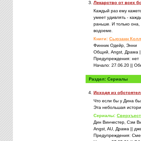
3.
Лекарство от всех б
Каждый раз ему кажетс
умеет удивлять - кажд
раньше. И только она,
водоеме.
Книги:
Сьюзанн Колл
Финник Одейр, Энни
Общий, Angst, Драма || 
Предупреждения: нет
Начало: 27.06.20 || О
Раздел: Сериалы
4.
Исходя из обстояте
Что если бы у Дина бы
Эта небольшая истори
Сериалы:
Сверхъест
Дин Винчестер, Сэм В
Angst, AU, Драма || дже
Предупреждения: Смер