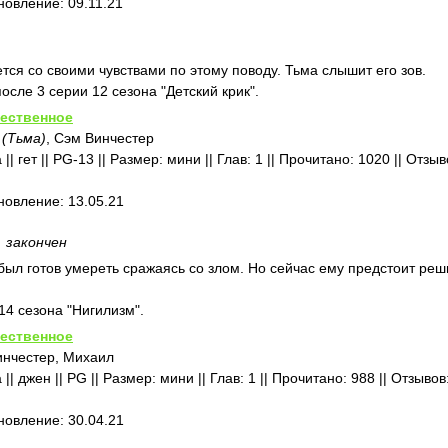
новление: 09.11.21
тся со своими чувствами по этому поводу. Тьма слышит его зов.
осле 3 серии 12 сезона "Детский крик".
ественное
 (Тьма)
, Сэм Винчестер
| гет || PG-13 || Размер: мини || Глав: 1 || Прочитано: 1020 || Отзы
бновление: 13.05.21
закончен
был готов умереть сражаясь со злом. Но сейчас ему предстоит ре
14 сезона "Нигилизм".
ественное
инчестер, Михаил
|| джен || PG || Размер: мини || Глав: 1 || Прочитано: 988 || Отзывов
бновление: 30.04.21