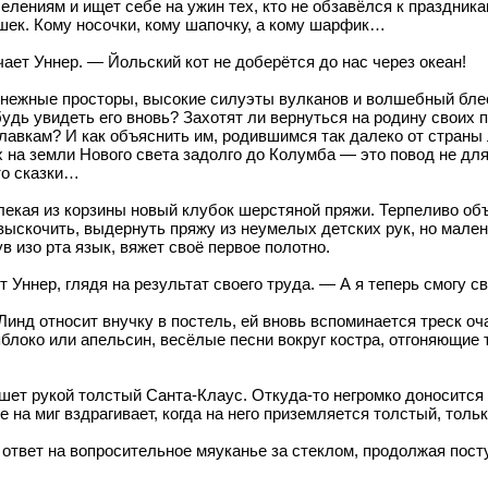
селениям и ищет себе на ужин тех, кто не обзавёлся к праздник
юшек. Кому носочки, кому шапочку, а кому шарфик…
ет Уннер. — Йольский кот не доберётся до нас через океан!
снежные просторы, высокие силуэты вулканов и волшебный блес
удь увидеть его вновь? Захотят ли вернуться на родину своих 
авкам? И как объяснить им, родившимся так далеко от страны л
х на земли Нового света задолго до Колумба — это повод не для 
то сказки…
кая из корзины новый клубок шерстяной пряжи. Терпеливо объяс
выскочить, выдернуть пряжу из неумелых детских рук, но мален
в изо рта язык, вяжет своё первое полотно.
Уннер, глядя на результат своего труда. — А я теперь смогу св
а Линд относит внучку в постель, ей вновь вспоминается треск о
блоко или апельсин, весёлые песни вокруг костра, отгоняющи
ашет рукой толстый Санта-Клаус. Откуда-то негромко доносится н
е на миг вздрагивает, когда на него приземляется толстый, толь
в ответ на вопросительное мяуканье за стеклом, продолжая пос