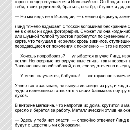
горных пещер спускается и Йольский кот. Он бродит по 
тебя, твоих родителей, братьев, сестёр, тётушек и дяд
— Но мы ведь не в Исландии, — смешно фыркнув, замеча
Линд тяжело вздыхает, с тоской вспоминая бескрайние 
не в силах ни одна фотография. Сможет ли она когда-ниб
или шумной толпой туристов пробегутся по сувенирным л
карте, что текущая в их жилах кровь викингов, ступивши
передающиеся от поколения к поколению — это не прос
— Хочешь попробовать? — улыбается внучке Линд, извле
петли. Непокорные неприрученные спицы так и норовят 
Захваченная новой забавой, она, сосредоточенно высуну
— У меня получается, бабушка! — восторженно замечает 
Уннер так и засыпает, не выпустив спицы из рук, и когд
чудо и надеющихся отыскать в своих башмаках поутру я
духов.
В витрине магазина, что напротив их дома, крутится и м
кресло и берётся за работу. Металлический отлив на окн
— Здесь у тебя нет власти, — спокойно отвечает Линд 
будут с шерстяными обновками.