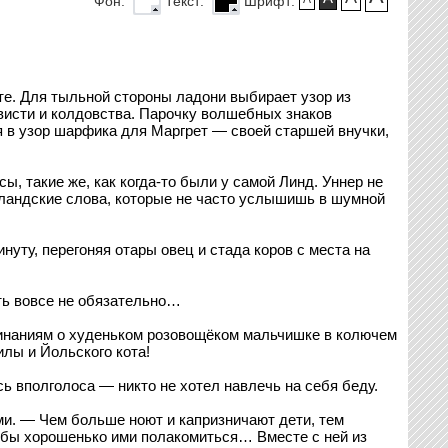
Фон:
Текст:
Шрифт:
те. Для тыльной стороны ладони выбирает узор из
ависти и колдовства. Парочку волшебных знаков
я в узор шарфика для Маргрет — своей старшей внучки,
 такие же, как когда-то были у самой Линд. Уннер не
сландские слова, которые не часто услышишь в шумной
уту, перегоняя отары овец и стада коров с места на
ать вовсе не обязательно…
минаниям о худеньком розовощёком мальчишке в колючем
илы и Йольского кота!
ь вполголоса — никто не хотел навлечь на себя беду.
ми. — Чем больше ноют и капризничают дети, тем
тобы хорошенько ими полакомиться… Вместе с ней из