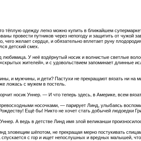
 что тёплую одежду легко можно купить в ближайшем супермарке
званы провести путников через непогоду и защитить от чужой з
, чего желает сердце, и обязательно вплетает руну плодороди
лся детский смех.
любимица. У неё вздёрнутый носик и волнистые светлые волосы,
х «скрытых жителей», и с удовольствием запоминает длинные и
ны, и мужчины, и дети? Пастухи не прекращают вязать ни на мин
же ложась с мужем в постель.
корчит носик Уннер. — И что теперь здесь, в Америке, всем вяз
я превосходными носочками, — парирует Линд, улыбаясь воспо
 Рождеству! Ещё бы! Никто не хочет стать добычей людоедки Гр
Уннер. А ведь в детстве Линд имя злой великанши произносилос
инд зловещим шёпотом, не прекращая мерно постукивать спица
а спускается с гор и ищет непослушных и вредных малышей, ч