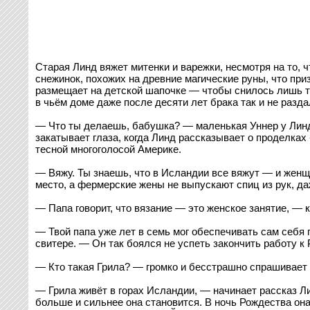
Старая Линд вяжет митенки и варежки, несмотря на то,
снежинок, похожих на древние магические руны, что при
размещает на детской шапочке — чтобы снилось лишь то
в чьём доме даже после десяти лет брака так и не разда
— Что ты делаешь, бабушка? — маленькая Уннер у Линд 
закатывает глаза, когда Линд рассказывает о проделка
тесной многоголосой Америке.
— Вяжу. Ты знаешь, что в Исландии все вяжут — и женщи
место, а фермерские жены не выпускают спиц из рук, да
— Папа говорит, что вязание — это женское занятие, — 
— Твой папа уже лет в семь мог обеспечивать сам себ
свитере. — Он так боялся не успеть закончить работу к
— Кто такая Грила? — громко и бесстрашно спрашивает 
— Грила живёт в горах Исландии, — начинает рассказ Л
больше и сильнее она становится. В ночь Рождества он