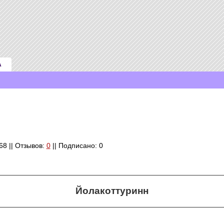
А
568 || Отзывов:
0
|| Подписано: 0
Йолакоттуринн