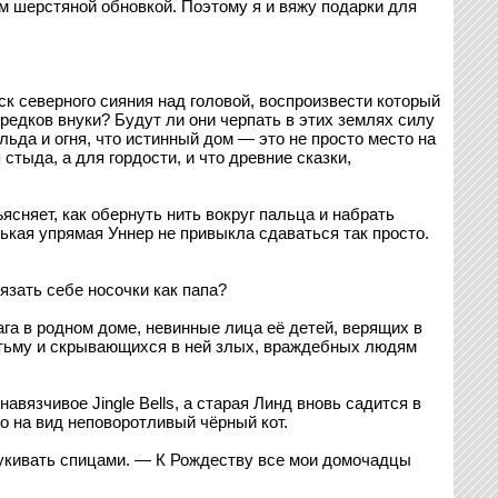
ам шерстяной обновкой. Поэтому я и вяжу подарки для
к северного сияния над головой, воспроизвести который
предков внуки? Будут ли они черпать в этих землях силу
ьда и огня, что истинный дом — это не просто место на
стыда, а для гордости, и что древние сказки,
няет, как обернуть нить вокруг пальца и набрать
ькая упрямая Уннер не привыкла сдаваться так просто.
язать себе носочки как папа?
чага в родном доме, невинные лица её детей, верящих в
е тьму и скрывающихся в ней злых, враждебных людям
авязчивое Jingle Bells, а старая Линд вновь садится в
ко на вид неповоротливый чёрный кот.
тукивать спицами. — К Рождеству все мои домочадцы