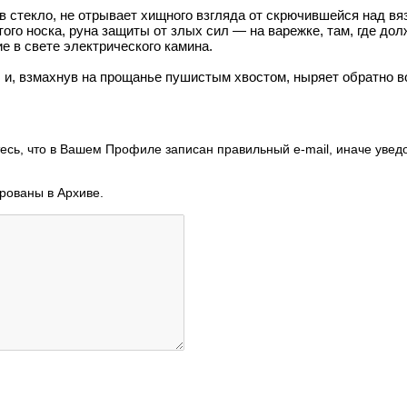
в стекло, не отрывает хищного взгляда от скрючившейся над вя
того носка, руна защиты от злых сил — на варежке, там, где д
е в свете электрического камина.
, и, взмахнув на прощанье пушистым хвостом, ныряет обратно во
есь, что в Вашем Профиле записан правильный e-mail, иначе увед
ированы в Архиве.