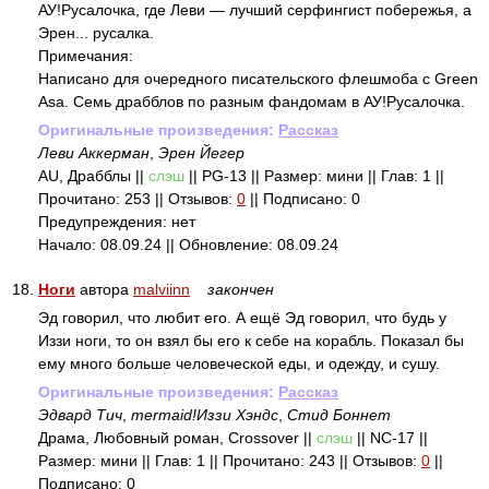
АУ!Русалочка, где Леви — лучший серфингист побережья, а
Эрен... русалка.
Примечания:
Написано для очередного писательского флешмоба с Green
Asa. Семь драбблов по разным фандомам в АУ!Русалочка.
Оригинальные произведения:
Рассказ
Леви Аккерман
,
Эрен Йегер
AU, Драбблы ||
слэш
|| PG-13 || Размер: мини || Глав: 1 ||
Прочитано: 253 || Отзывов:
0
|| Подписано: 0
Предупреждения: нет
Начало: 08.09.24 || Обновление: 08.09.24
18.
Ноги
автора
malviinn
закончен
Эд говорил, что любит его. А ещё Эд говорил, что будь у
Иззи ноги, то он взял бы его к себе на корабль. Показал бы
ему много больше человеческой еды, и одежду, и сушу.
Оригинальные произведения:
Рассказ
Эдвард Тич
,
mermaid!Иззи Хэндс
,
Стид Боннет
Драма, Любовный роман, Crossover ||
слэш
|| NC-17 ||
Размер: мини || Глав: 1 || Прочитано: 243 || Отзывов:
0
||
Подписано: 0