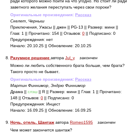
ради которого можно пойти на что угодно. Но стоит ли ради
заветного желания переступать через свои пороки?
Оригинальные произведения:
Рассказ
Скелет
,
Черныш
Приключения, Ужасы || джен || PG-13 || Размер: мини ||
Глав: 1 || Прочитано: 154 || Отзывов:
0
|| Подписано: 0
Предупреждения: нет
Начало: 20.10.25 || Обновление: 20.10.25
8.
Разумное решение
автора
Jul_y
закончен
Можно ли любить собственного брата больше, чем брата?
Такого просто не бывает..
Оригинальные произведения:
Рассказ
Мартин Финнимор
,
Эндрю Финнимор
Драма ||
слэш
|| R || Размер: мини || Глав: 1 || Прочитано:
148 || Отзывов:
0
|| Подписано: 0
Предупреждения: Инцест
Начало: 16.09.25 || Обновление: 16.09.25
9.
Ночь. отель. Шантаж
автора
Romeo1595
закончен
Чем может закончится шантаж?