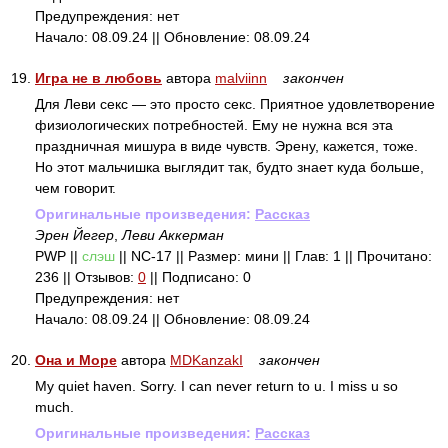
Предупреждения: нет
Начало: 08.09.24 || Обновление: 08.09.24
19.
Игра не в любовь
автора
malviinn
закончен
Для Леви секс — это просто секс. Приятное удовлетворение
физиологических потребностей. Ему не нужна вся эта
праздничная мишура в виде чувств. Эрену, кажется, тоже.
Но этот мальчишка выглядит так, будто знает куда больше,
чем говорит.
Оригинальные произведения:
Рассказ
Эрен Йегер
,
Леви Аккерман
PWP ||
слэш
|| NC-17 || Размер: мини || Глав: 1 || Прочитано:
236 || Отзывов:
0
|| Подписано: 0
Предупреждения: нет
Начало: 08.09.24 || Обновление: 08.09.24
20.
Она и Море
автора
MDKanzakI
закончен
My quiet haven. Sorry. I can never return to u. I miss u so
much.
Оригинальные произведения:
Рассказ