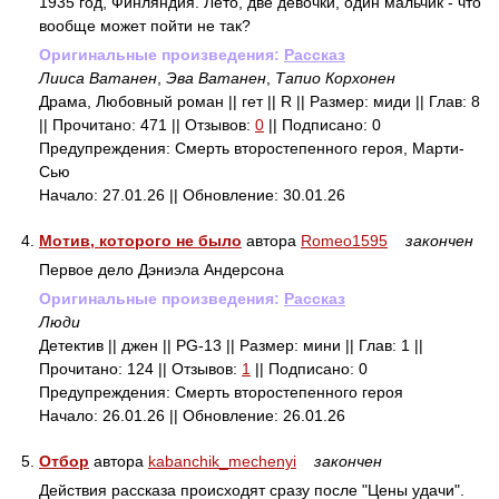
1935 год, Финляндия. Лето, две девочки, один мальчик - что
вообще может пойти не так?
Оригинальные произведения:
Рассказ
Лииса Ватанен
,
Эва Ватанен
,
Тапио Корхонен
Драма, Любовный роман || гет || R || Размер: миди || Глав: 8
|| Прочитано: 471 || Отзывов:
0
|| Подписано: 0
Предупреждения: Смерть второстепенного героя, Марти-
Сью
Начало: 27.01.26 || Обновление: 30.01.26
4.
Мотив, которого не было
автора
Romeo1595
закончен
Первое дело Дэниэла Андерсона
Оригинальные произведения:
Рассказ
Люди
Детектив || джен || PG-13 || Размер: мини || Глав: 1 ||
Прочитано: 124 || Отзывов:
1
|| Подписано: 0
Предупреждения: Смерть второстепенного героя
Начало: 26.01.26 || Обновление: 26.01.26
5.
Отбор
автора
kabanchik_mechenyi
закончен
Действия рассказа происходят сразу после "Цены удачи".