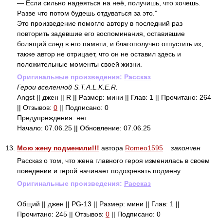
— Если сильно надеяться на неё, получишь, что хочешь.
Разве что потом будешь отдуваться за это.”
Это произведение помогло автору в последний раз
повторить задевшие его воспоминания, оставившие
болящий след в его памяти, и благополучно отпустить их,
также автор не отрицает, что он не оставил здесь и
положительные моменты своей жизни.
Оригинальные произведения:
Рассказ
Герои вселенной S.T.A.L.K.E.R.
Angst || джен || R || Размер: мини || Глав: 1 || Прочитано: 264
|| Отзывов:
0
|| Подписано: 0
Предупреждения: нет
Начало: 07.06.25 || Обновление: 07.06.25
13.
Мою жену подменили!!!
автора
Romeo1595
закончен
Рассказ о том, что жена главного героя изменилась в своем
поведении и герой начинает подозревать подмену...
Оригинальные произведения:
Рассказ
Общий || джен || PG-13 || Размер: мини || Глав: 1 ||
Прочитано: 245 || Отзывов:
0
|| Подписано: 0