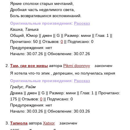
Яркие сполохи старых мечтаний,
Дробная часть неделимого света,
Боль возвратившихся воспоминаний.
Оригинальные произведения:
Рассказ
Кашка, Танька
Общий, Юмор || джен || G || Размер: мини || Глав: 1 ||
Прочитано: 50 || Отзывов:
0
|| Подписано: 0
Предупреждения: нет
Начало: 30.07.26 || Обновление: 30.07.26
2.
Там, где все живы
автора
Pikmi doonnyy
закончен
Я хотела что-то эпик , депрешен, но получилась херня
Оригинальные произведения:
Рассказ
Градус
,
Райм
Драма || джен || G || Размер: мини || Глав: 1 || Прочитано:
175 || Отзывов:
0
|| Подписано: 0
Предупреждения: нет
Начало: 30.03.26 || Обновление: 30.03.26
3.
Тапиола
автора
Xatxor
закончен