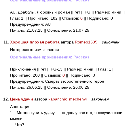
Оригинальные произведения:
Рассказ
AU, Драбблы, Любовный роман || гет || PG || Размер: мини ||
Глав: 1 || Прочитано: 182 || Отзывов:
0
|| Подписано: 0
Предупреждения: AU
Начало: 21.07.25 || Обновление: 21.07.25
11.
Хорошая плохая работа
автора
Romeo1595
закончен
Интересные измышления
Оригинальные произведения:
Рассказ
Приключения || гет || PG-13 || Размер: мини || Глав: 1 ||
Прочитано: 200 || Отзывов:
0
|| Подписано: 0
Предупреждения: Смерть второстепенного героя
Начало: 26.06.25 || Обновление: 26.06.25
12.
Цена удачи
автора
kabanchik_mechenyi
закончен
Аннотация
“— Можно купить удачу, — недослушав его, я озвучил свои
мысли.
— Что?