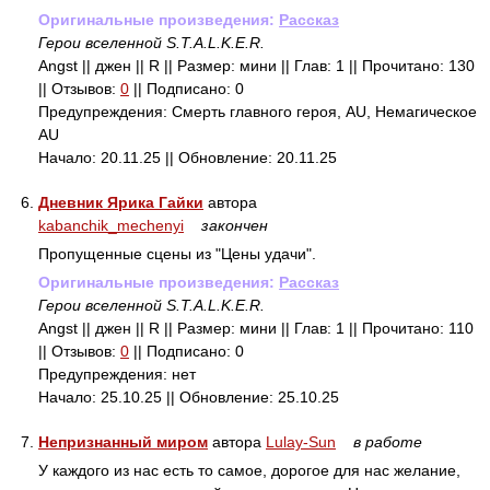
Оригинальные произведения:
Рассказ
Герои вселенной S.T.A.L.K.E.R.
Angst || джен || R || Размер: мини || Глав: 1 || Прочитано: 130
|| Отзывов:
0
|| Подписано: 0
Предупреждения: Смерть главного героя, AU, Немагическое
AU
Начало: 20.11.25 || Обновление: 20.11.25
6.
Дневник Ярика Гайки
автора
kabanchik_mechenyi
закончен
Пропущенные сцены из "Цены удачи".
Оригинальные произведения:
Рассказ
Герои вселенной S.T.A.L.K.E.R.
Angst || джен || R || Размер: мини || Глав: 1 || Прочитано: 110
|| Отзывов:
0
|| Подписано: 0
Предупреждения: нет
Начало: 25.10.25 || Обновление: 25.10.25
7.
Непризнанный миром
автора
Lulay-Sun
в работе
У каждого из нас есть то самое, дорогое для нас желание,