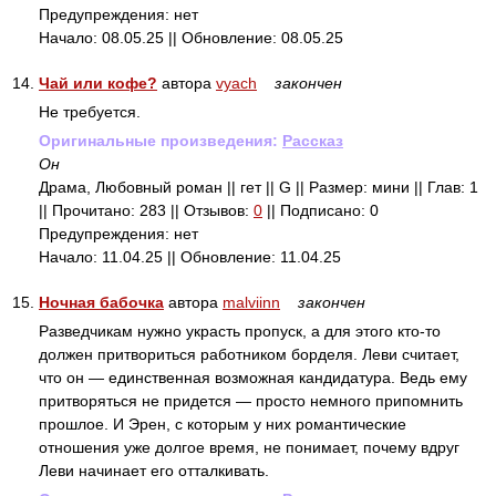
Предупреждения: нет
Начало: 08.05.25 || Обновление: 08.05.25
14.
Чай или кофе?
автора
vyach
закончен
Не требуется.
Оригинальные произведения:
Рассказ
Он
Драма, Любовный роман || гет || G || Размер: мини || Глав: 1
|| Прочитано: 283 || Отзывов:
0
|| Подписано: 0
Предупреждения: нет
Начало: 11.04.25 || Обновление: 11.04.25
15.
Ночная бабочка
автора
malviinn
закончен
Разведчикам нужно украсть пропуск, а для этого кто-то
должен притвориться работником борделя. Леви считает,
что он — единственная возможная кандидатура. Ведь ему
притворяться не придется — просто немного припомнить
прошлое. И Эрен, с которым у них романтические
отношения уже долгое время, не понимает, почему вдруг
Леви начинает его отталкивать.