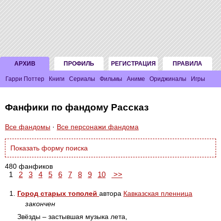
АРХИВ
ПРОФИЛЬ
РЕГИСТРАЦИЯ
ПРАВИЛА
Гарри Поттер
Книги
Сериалы
Фильмы
Аниме
Ориджиналы
Игры
Фанфики по фандому Рассказ
Все фандомы
·
Все персонажи фандома
Показать форму поиска
480 фанфиков
1
2
3
4
5
6
7
8
9
10
>>
1.
Город старых тополей
автора
Кавказская пленница
закончен
Звёзды – застывшая музыка лета,