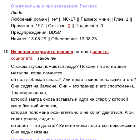
Оригинальные произведения:
Рассказ
Люди
Любовный роман || гет || NC-17 || Размер: мини || Глав: 1 ||
Прочитано: 197 || Отзывов:
0
|| Подписано: 0
Предупреждения: BDSM
Начало: 13.08.25 || Обновление: 13.08.25
10.
Из пепла возродить песнею
автора
Диалекты
социопата
закончен
С каким звуком ломаются люди? Похоже ли это на звон
металла, когда ломается
об пол любимая шпага? Или никто в мире не слышит этого?
Они сидят на балконе. Они – это тренер и его спортсменка.
Травмированная,
которой завтра снова вставать и идти на старт, у которой
умер близкий человек,
которая поломана окончательно и не хочет двигаться. А он
сидит рядом, сидит и
не знает – что делать? Уйти не может, остаться невозможно.
Они ведь связаны.