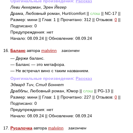
Оригинальные произведения:
Рассказ
Леви Аккерман
,
Эрен Йегер
Драма, Любовный роман, Hurt/comfort ||
слэш
|| NC-17 ||
Размер: мини || Глав: 1 || Прочитано: 312 || Отзывов:
0
||
Подписано: 0
Предупреждения: нет
Начало: 08.09.24 || Обновление: 08.09.24
16.
Баланс
автора
malviinn
закончен
— Держи баланс.
— Баланс — это метафора.
— Не встречал вино с таким названием.
Оригинальные произведения:
Рассказ
Эдвард Тич
,
Стид Боннет
Драбблы, Любовный роман, Юмор ||
слэш
|| PG-13 ||
Размер: мини || Глав: 1 || Прочитано: 227 || Отзывов:
0
||
Подписано: 0
Предупреждения: нет
Начало: 08.09.24 || Обновление: 08.09.24
17.
Русалочка
автора
malviinn
закончен