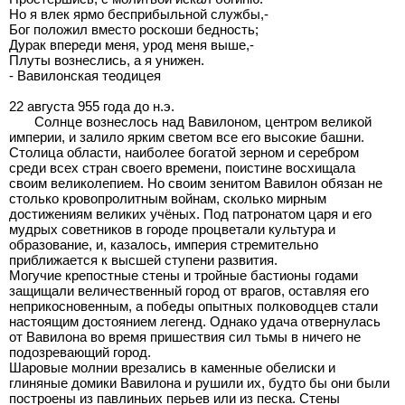
Но я влек ярмо бесприбыльной службы,-
Бог положил вместо роскоши бедность;
Дурак впереди меня, урод меня выше,-
Плуты вознеслись, а я унижен.
- Вавилонская теодицея
22 августа 955 года до н.э.
Солнце вознеслось над Вавилоном, центром великой
империи, и залило ярким светом все его высокие башни.
Столица области, наиболее богатой зерном и серебром
среди всех стран своего времени, поистине восхищала
своим великолепием. Но своим зенитом Вавилон обязан не
столько кровопролитным войнам, сколько мирным
достижениям великих учёных. Под патронатом царя и его
мудрых советников в городе процветали культура и
образование, и, казалось, империя стремительно
приближается к высшей ступени развития.
Могучие крепостные стены и тройные бастионы годами
защищали величественный город от врагов, оставляя его
неприкосновенным, а победы опытных полководцев стали
настоящим достоянием легенд. Однако удача отвернулась
от Вавилона во время пришествия сил тьмы в ничего не
подозревающий город.
Шаровые молнии врезались в каменные обелиски и
глиняные домики Вавилона и рушили их, будто бы они были
построены из павлиньих перьев или из песка. Стены