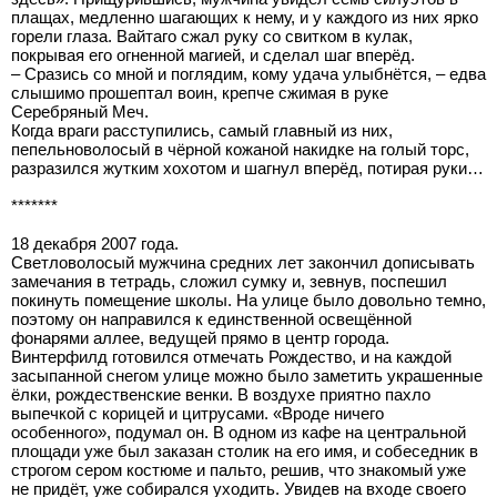
плащах, медленно шагающих к нему, и у каждого из них ярко
горели глаза. Вайтаго сжал руку со свитком в кулак,
покрывая его огненной магией, и сделал шаг вперёд.
– Сразись со мной и поглядим, кому удача улыбнётся, – едва
слышимо прошептал воин, крепче сжимая в руке
Серебряный Меч.
Когда враги расступились, самый главный из них,
пепельноволосый в чёрной кожаной накидке на голый торс,
разразился жутким хохотом и шагнул вперёд, потирая руки…
*******
18 декабря 2007 года.
Светловолосый мужчина средних лет закончил дописывать
замечания в тетрадь, сложил сумку и, зевнув, поспешил
покинуть помещение школы. На улице было довольно темно,
поэтому он направился к единственной освещённой
фонарями аллее, ведущей прямо в центр города.
Винтерфилд готовился отмечать Рождество, и на каждой
засыпанной снегом улице можно было заметить украшенные
ёлки, рождественские венки. В воздухе приятно пахло
выпечкой с корицей и цитрусами. «Вроде ничего
особенного», подумал он. В одном из кафе на центральной
площади уже был заказан столик на его имя, и собеседник в
строгом сером костюме и пальто, решив, что знакомый уже
не придёт, уже собирался уходить. Увидев на входе своего