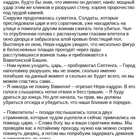
хаддон, будто бы зная, что именно он делает, нанёс мощный
удар этим же клинков и разрушил стену, хороня пророчество
под грудой камней.
Снаружи продолжалась суматоха. Солдаты, которые
преследовали царя и его соратников, уже находились на
улице и помогали другим воинам сжигать тела убитых. Чья-
то отрубленная голова с распахнутыми глазами влетела в
окно дворца и забрызгала алой кровью блестящий пол.
Выглянув из окна, Нера-хаддон увидел, что несколько фигур
в белоснежных плащах проходят через орды
расступившихся воинов тьмы и приближаются к
Вавилонской Башне.
– Нам нужно уходить, царь, – пробормотал Септенга. – Город
наполовину разрушен, мы не знаем, сколько именно
погибших на данный момент и сколько их будет всего, но мы
можем спастись сами…
– Я никогда не покину Вавилон! – отрезал Нера-хаддон. В его
голосе слышались нотки отваги и бесстрашия. – Я буду
драться до конца. Но для начала, ты прав, мы должны
убраться отсюда и убедиться, что наши близкие в порядке.
– Повелитель! – позади послышались голоса двух
стражников, которые чудом уцелели и сейчас примчались на
помощь царю. – Слава богу, вы и ваши соратники живы. Мы
проведём вас к потайному проходу, нужно как можно скорее
покинуть дворец, а потом мы попробуем задержать демонов
и замуровать их здесь.