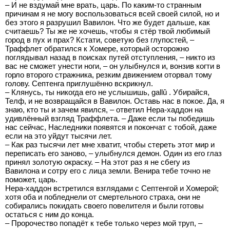
– И не вздумай мне врать, царь. По каким-то странным
причинам я не могу воспользоваться всей своей силой, но и
без этого я разрушил Вавилон. Что же будет дальше, как
считаешь? Ты же не хочешь, чтобы я стёр твой любимый
город в пух и прах? Кстати, советую без глупостей, –
Траффлет обратился к Хомере, который осторожно
поглядывал назад в поисках путей отступления, – никто из
вас не сможет унести ноги, – он улыбнулся и, вонзив когти в
горло второго стражника, резким движением оторвал тому
голову. Септенга приглушённо вскрикнул.
– Клянусь, ты никогда его не услышишь, gallû . Убирайся,
Телф, и не возвращайся в Вавилон. Оставь нас в покое. Да, я
знаю, кто ты и зачем явился, – ответил Нера-хаддон на
удивлённый взгляд Траффлета. – Даже если ты победишь
нас сейчас, Наследники появятся и покончат с тобой, даже
если на это уйдут тысячи лет.
– Как раз тысячи лет мне хватит, чтобы стереть этот мир и
переписать его заново, – улыбнулся демон. Один из его глаз
принял золотую окраску. – На этот раз я не сбегу из
Вавилона и сотру его с лица земли. Венира тебе точно не
поможет, царь.
Нера-хаддон встретился взглядами с Септенгой и Хомерой;
хотя оба и побледнели от смертельного страха, они не
собирались покидать своего повелителя и были готовы
остаться с ним до конца.
– Пророчество попадёт к тебе только через мой труп, –