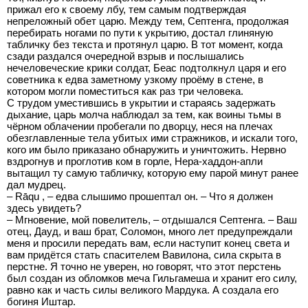
прижал его к своему лбу, тем самым подтверждая
непреложный обет царю. Между тем, Септенга, продолжая
перебирать ногами по пути к укрытию, достал глиняную
табличку без текста и протянул царю. В тот момент, когда
сзади раздался очередной взрыв и послышались
нечеловеческие крики солдат, Беас подтолкнул царя и его
советника к едва заметному узкому проёму в стене, в
котором могли поместиться как раз три человека.
С трудом уместившись в укрытии и стараясь задержать
дыхание, царь молча наблюдал за тем, как воины тьмы в
чёрном облачении пробегали по дворцу, неся на плечах
обезглавленные тела убитых ими стражников, и искали того,
кого им было приказано обнаружить и уничтожить. Нервно
вздрогнув и проглотив ком в горле, Нера-хаддон-апли
вытащил ту самую табличку, которую ему парой минут ранее
дал мудрец.
– Rāqu , – едва слышимо прошептал он. – Что я должен
здесь увидеть?
– Мгновение, мой повелитель, – отдышался Септенга. – Ваш
отец, Дауд, и ваш брат, Соломон, много лет предупреждали
меня и просили передать вам, если наступит конец света и
вам придётся стать спасителем Вавилона, сила скрыта в
перстне. Я точно не уверен, но говорят, что этот перстень
был создан из обломков меча Гильгамеша и хранит его силу,
равно как и часть силы великого Мардука. А создала его
богиня Иштар.