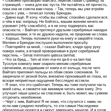
– спокойно проговорил Вайтаго, перелистывая страницу за
страницей, – книга для вас пуста. Не пытайтесь её прочесть,
пока она не сожгла вам глаза. – Так, теперь мы уже втроём
сошли с ума, – почесал голову Брендан.
– Давно ещё. Я хочу, чтобы вы сейчас спокойно сделали всё,
о чём я вас попрошу. Не бойтесь, вашим жизням ничего не
угрожает («Ну спасибо!»), и я не хочу подвергать вас
опасности, – Вайтаго протянул друзьям серебряные накидки
с капюшонами, и те их дружно надели, не проронив ни слова.
– Хорошо. Теперь положите руки на книгу и закройте глаза.
Мелвин и Брендан послушно выполнили просьбу.
– Повторяйте за мной, – сказал Вайтаго, кладя одну руку
поверх книги, а второй проворачивая в руке серебряный
перстень. – Simat mimmami qatissa tamhat.
– Что за бред… Sim-at mim-ma-mi qa-ti-s-sa tam-hat.
Тусклую комнату вмиг озарило мягким серебряным
свечением, исходившим от книги и от кольца, после чего
Вайтаго приложил пальцы ко лбам своих союзников. Те
закричали от резкой боли, внезапно пронзившей их глаза, но
вскоре неприятные ощущения бесследно иссякли.
– Я знал, что это сработает. Теперь вы тоже получили часть
моей силы, и сможете как минимум читать мою книгу. Это
улучшит наши шансы на спасение и, быть может, мы сумеем
отсрочить неизбежное.
– Чёрт с ним, Вайтаго! Я не знаю, что случится с нами, но
если нам суждено погибнуть, то эти самые Наследники
обязательно родятся и смогут завершить начатое. И я готов