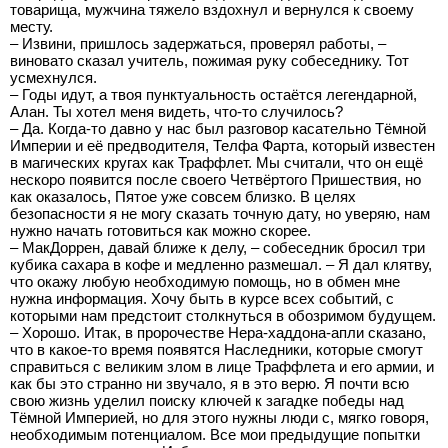
товарища, мужчина тяжело вздохнул и вернулся к своему
месту.
– Извини, пришлось задержаться, проверял работы, –
виновато сказал учитель, пожимая руку собеседнику. Тот
усмехнулся.
– Годы идут, а твоя пунктуальность остаётся легендарной,
Алан. Ты хотел меня видеть, что-то случилось?
– Да. Когда-то давно у нас был разговор касательно Тёмной
Империи и её предводителя, Телфа Фарта, который известен
в магических кругах как Траффлет. Мы считали, что он ещё
нескоро появится после своего Четвёртого Пришествия, но
как оказалось, Пятое уже совсем близко. В целях
безопасности я не могу сказать точную дату, но уверяю, нам
нужно начать готовиться как можно скорее.
– МакДоррен, давай ближе к делу, – собеседник бросил три
кубика сахара в кофе и медленно размешал. – Я дал клятву,
что окажу любую необходимую помощь, но в обмен мне
нужна информация. Хочу быть в курсе всех событий, с
которыми нам предстоит столкнуться в обозримом будущем.
– Хорошо. Итак, в пророчестве Нера-хаддона-апли сказано,
что в какое-то время появятся Наследники, которые смогут
справиться с великим злом в лице Траффлета и его армии, и
как бы это странно ни звучало, я в это верю. Я почти всю
свою жизнь уделил поиску ключей к загадке победы над
Тёмной Империей, но для этого нужны люди с, мягко говоря,
необходимым потенциалом. Все мои предыдущие попытки