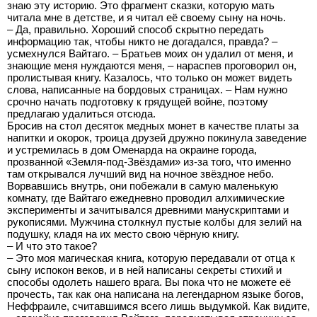
знаю эту историю. Это фрагмент сказки, которую мать
читала мне в детстве, и я читал её своему сыну на ночь.
– Да, правильно. Хороший способ скрытно передать
информацию так, чтобы никто не догадался, правда? –
усмехнулся Вайтаго. – Братьев моих он удалил от меня, и
знающие меня нуждаются меня, – нараспев проговорил он,
пролистывая книгу. Казалось, что только он может видеть
слова, написанные на бордовых страницах. – Нам нужно
срочно начать подготовку к грядущей войне, поэтому
предлагаю удалиться отсюда.
Бросив на стол десяток медных монет в качестве платы за
напитки и окорок, троица друзей дружно покинула заведение
и устремилась в дом Оменарда на окраине города,
прозванной «Земля-под-Звёздами» из-за того, что именно
там открывался лучший вид на ночное звёздное небо.
Ворвавшись внутрь, они побежали в самую маленькую
комнату, где Вайтаго ежедневно проводил алхимические
эксперименты и зачитывался древними манускриптами и
рукописями. Мужчина столкнул пустые колбы для зелий на
подушку, кладя на их место свою чёрную книгу.
– И что это такое?
– Это моя магическая книга, которую передавали от отца к
сыну испокон веков, и в ней написаны секреты стихий и
способы одолеть нашего врага. Вы пока что не можете её
прочесть, так как она написана на легендарном языке богов,
Неффраиле, считавшимся всего лишь выдумкой. Как видите,