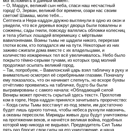
мог вспомнить в данный момент:
– О, Мардук, великий сын неба, спаси наш несчастный
город! О, Зерван, великий бог времени, озари нас своим
светом! Шамаш, молю тебя…
Септенга и Нера-хаддон дружно выглянули в одно из окон и
увидели, что все деревья вокруг дворца были повалены и
сожжены, сады гнили, повсюду валялись обломки колесниц
и тела убитых лошадей вперемешку с мёртвыми
вавилонянами. Воины тьмы не щадили никого, перерезая
глотки всем, кто попадался им на пути. Некоторые из них
заживо сжигали дома вместе с их владельцами, и
количество изжаренных тел всё увеличивалось. Небо было
покрыто тёмно-серыми тучами, из которых град молний
продолжал осыпать великий город.
– Так, попробуем, – Вавилонский царь взял табличку в руку и
внимательно осмотрел её серебряными глазами. Поначалу
ему показалось, что он начинает слепнуть, но вскоре буквы
отчётливо проявились на табличке, будто бы были
выгравированы с самого начала: «Обладающий силой
Вениры может прочесть скрытый здесь текст». Проглотив
ком в горле, Нера-хаддон принялся зачитывать пророчество:
– Когда силы Тьмы восстанут из-под земли, им достаточно
будет лишь одного толчка, чтобы небеса рухнули навзничь,
а океаны пересохли. Мириады живых душ будут уничтожены
на протяжении веков, и начнётся великая война, подобных
которой мир никогда не видывал. Предводитель Сил Тьмы
пять раз бросит свои силы на его уничтожение, и наша