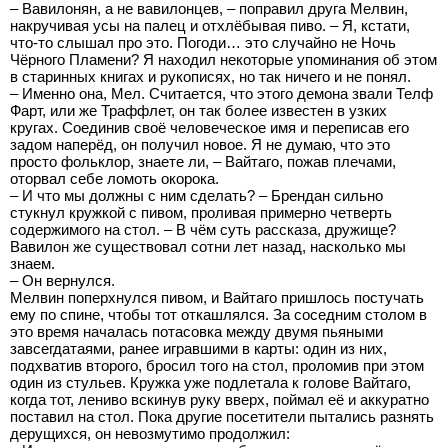
– Вавилонян, а не вавилонцев, – поправил друга Мелвин,
накручивая усы на палец и отхлёбывая пиво. – Я, кстати,
что-то слышал про это. Погоди… это случайно не Ночь
Чёрного Пламени? Я находил некоторые упоминания об этом
в старинных книгах и рукописях, но так ничего и не понял.
– Именно она, Мел. Считается, что этого демона звали Телф
Фарт, или же Траффлет, он так более известен в узких
кругах. Соединив своё человеческое имя и переписав его
задом наперёд, он получил новое. Я не думаю, что это
просто фольклор, знаете ли, – Вайтаго, пожав плечами,
оторвал себе ломоть окорока.
– И что мы должны с ним сделать? – Брендан сильно
стукнул кружкой с пивом, проливая примерно четверть
содержимого на стол. – В чём суть рассказа, дружище?
Вавилон же существовал сотни лет назад, насколько мы
знаем.
– Он вернулся.
Мелвин поперхнулся пивом, и Вайтаго пришлось постучать
ему по спине, чтобы тот откашлялся. За соседним столом в
это время началась потасовка между двумя пьяными
завсегдатаями, ранее игравшими в карты: один из них,
подхватив второго, бросил того на стол, проломив при этом
один из стульев. Кружка уже подлетала к голове Вайтаго,
когда тот, лениво вскинув руку вверх, поймал её и аккуратно
поставил на стол. Пока другие посетители пытались разнять
дерущихся, он невозмутимо продолжил: