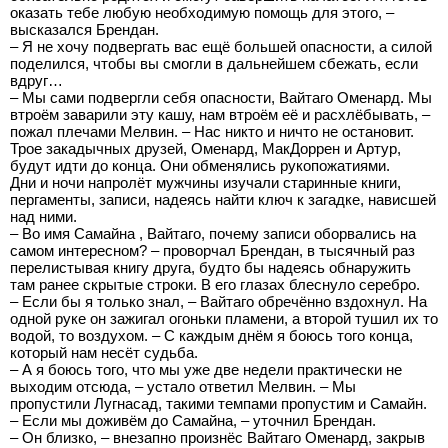
оказать тебе любую необходимую помощь для этого, –
высказался Брендан.
– Я не хочу подвергать вас ещё большей опасности, а силой
поделился, чтобы вы смогли в дальнейшем сбежать, если
вдруг…
– Мы сами подвергли себя опасности, Вайтаго Оменард. Мы
втроём заварили эту кашу, нам втроём её и расхлёбывать, –
пожал плечами Мелвин. – Нас никто и ничто не остановит.
Трое закадычных друзей, Оменард, МакДоррен и Артур,
будут идти до конца. Они обменялись рукопожатиями.
Дни и ночи напролёт мужчины изучали старинные книги,
пергаменты, записи, надеясь найти ключ к загадке, нависшей
над ними.
– Во имя Самайна , Вайтаго, почему записи оборвались на
самом интересном? – проворчал Брендан, в тысячный раз
перелистывая книгу друга, будто бы надеясь обнаружить
там ранее скрытые строки. В его глазах блеснуло серебро.
– Если бы я только знал, – Вайтаго обречённо вздохнул. На
одной руке он зажигал огоньки пламени, а второй тушил их то
водой, то воздухом. – С каждым днём я боюсь того конца,
который нам несёт судьба.
– А я боюсь того, что мы уже две недели практически не
выходим отсюда, – устало ответил Мелвин. – Мы
пропустили Лугнасад, такими темпами пропустим и Самайн.
– Если мы доживём до Самайна, – уточнил Брендан.
– Он близко, – внезапно произнёс Вайтаго Оменард, закрыв