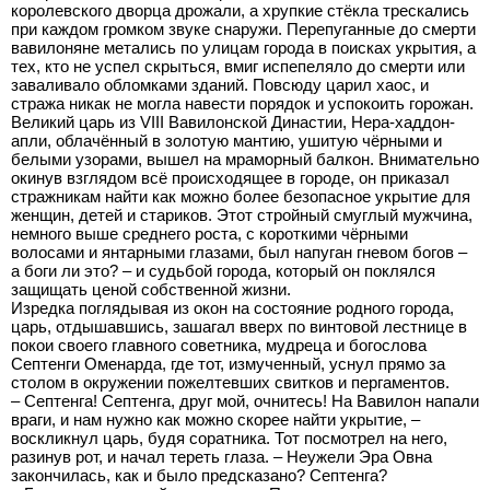
королевского дворца дрожали, а хрупкие стёкла трескались
при каждом громком звуке снаружи. Перепуганные до смерти
вавилоняне метались по улицам города в поисках укрытия, а
тех, кто не успел скрыться, вмиг испепеляло до смерти или
заваливало обломками зданий. Повсюду царил хаос, и
стража никак не могла навести порядок и успокоить горожан.
Великий царь из VIII Вавилонской Династии, Нера-хаддон-
апли, облачённый в золотую мантию, ушитую чёрными и
белыми узорами, вышел на мраморный балкон. Внимательно
окинув взглядом всё происходящее в городе, он приказал
стражникам найти как можно более безопасное укрытие для
женщин, детей и стариков. Этот стройный смуглый мужчина,
немного выше среднего роста, с короткими чёрными
волосами и янтарными глазами, был напуган гневом богов –
а боги ли это? – и судьбой города, который он поклялся
защищать ценой собственной жизни.
Изредка поглядывая из окон на состояние родного города,
царь, отдышавшись, зашагал вверх по винтовой лестнице в
покои своего главного советника, мудреца и богослова
Септенги Оменарда, где тот, измученный, уснул прямо за
столом в окружении пожелтевших свитков и пергаментов.
– Септенга! Септенга, друг мой, очнитесь! На Вавилон напали
враги, и нам нужно как можно скорее найти укрытие, –
воскликнул царь, будя соратника. Тот посмотрел на него,
разинув рот, и начал тереть глаза. – Неужели Эра Овна
закончилась, как и было предсказано? Септенга?