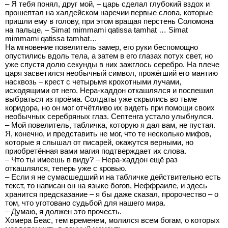
– Я тебя понял, друг мой, – царь сделал глубокий вздох и
прошептал на халдейском наречии первые слова, которые
пришли ему в голову, при этом вращая перстень Соломона
на пальце, – Simat mimmami qatissa tamhat … Simat
mimmami qatissa tamhat…
На мгновение повелитель замер, его руки беспомощно
опустились вдоль тела, а затем в его глазах потух свет, но
уже спустя долю секунды в них зажглось серебро. На плече
царя засветился необычный символ, прожёгший его мантию
насквозь – крест с четырьмя крохотными лучами,
исходящими от него. Нера-хаддон откашлялся и поспешил
выбраться из проёма. Солдаты уже скрылись во тьме
коридора, но он мог отчётливо их видеть при помощи своих
необычных серебряных глаз. Септенга устало улыбнулся.
– Мой повелитель, табличка, которую я дал вам, не пустая.
Я, конечно, и представить не мог, что те несколько мифов,
которые я слышал от писарей, окажутся верными, но
приобретённая вами магия подтверждает их слова.
– Что ты имеешь в виду? – Нера-хаддон ещё раз
откашлялся, теперь уже с кровью.
– Если я не сумасшедший и на табличке действительно есть
текст, то написан он на языке богов, Неффраиле, и здесь
хранится предсказание – я бы даже сказал, пророчество – о
том, что уготовано судьбой для нашего мира.
– Думаю, я должен это прочесть.
Хомера Беас, тем временем, молился всем богам, о которых