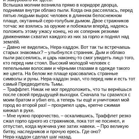
Вспышка молнии возникла прямо в коридоре дворца,
поднимая внутри облако пыли. Когда она рассеялась, перед
пятью людьми вырос человек в длинном белоснежном
плаще, окутанный серо-голубым дымом. Двое стражников
тотчас же взялись за оружие и побежали вперёд, надеясь
положить этому ужасу конец, но их соперник резкими
движениями схватил каждого из них за горло и поднял над
землёй.
– Давно не виделись, Нера-хаддон. Вот так ты встречаешь
старых знакомых? – улыбнулся странник. Дым и облако
пыли рассеялись, и царь наконец-то смог увидеть лицо того,
кто перед ним стоял. Высокий молодой человек с
пепельными волосами и чёрными глазами в одежде такого
же цвета. На белом же плаще красовались странные
символы и руны. Нера-хаддон знал, что перед ним и есть тот
самый Предводитель Тьмы.
– Траффлет. Никак не мог предположить, что ты вернёшься
после своей предыдущей выходки. Сначала ты сразился с
моим братом и убил его, а теперь ты ещё и уничтожил мой
город во второй раз! – прохрипел царь, крепче сжимая
кинжал в руке.
– Мне нужно пророчество, – оскалившись, Траффлет резко
сжал горло одного из стражников, пока тот не посинел, и
отпустил, когда мужчина уже затих навеки. – Про великую
битву, наследников и прочую ересь. Где оно?
Нера-хаддон сделал шаг назад.