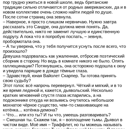
пор трудно ужиться в новой школе, ведь британские
традиции сильно отличаются от родных американских, да и в
новом коллективе очень сложно найти людей по душе.
После сотни страниц она зевнула.
– Наверное, я просто слишком нервничаю. Нужно завтра
рассказать это Сандре, она должна меня понять. Да,
действительно, никто не заменит лучшую и единственную
подругу. А пока что я попробую поспать, – зевнув,
пробормотала она.
– А ты уверена, что у тебя получится уснуть после всего, что
произошло?
Девушка подорвалась как ужаленная, отбросив поэтический
сборник в сторону. Но ведь в комнате никого не было. Опять
галлюцинации? Потянувшись, она осторожно подошла к окну
и увидела парящие в дожде тёмные глаза.
– Здравствуй, юная Вайолет Скарпер. Ты готова принять
свою судьбу?
Этот голос всё напрочь перевернул. Чёткий и мягкий, и в то
же время ледяной и, кажется, дьявольский. Несколько
кратких мгновений спустя глаза испарились, а на
подоконнике откуда ни возьмись очутилось небольшое
мохнатое чёрное существо, чем–то смахивающее на
котёнка… котёнка-демона?
– Что… или кто ты? И ты что, умеешь разговаривать?
– Смешная ты. Скажем так, я – воплощение тьмы. Дьявол в
чистом виде. Моё имя – Траффлет, но ты можешь называть