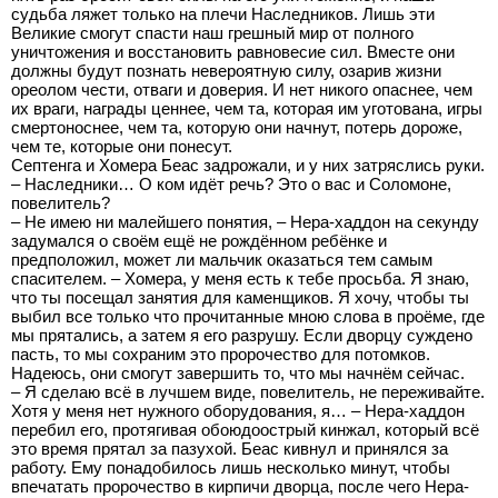
судьба ляжет только на плечи Наследников. Лишь эти
Великие смогут спасти наш грешный мир от полного
уничтожения и восстановить равновесие сил. Вместе они
должны будут познать невероятную силу, озарив жизни
ореолом чести, отваги и доверия. И нет никого опаснее, чем
их враги, награды ценнее, чем та, которая им уготована, игры
смертоноснее, чем та, которую они начнут, потерь дороже,
чем те, которые они понесут.
Септенга и Хомера Беас задрожали, и у них затряслись руки.
– Наследники… О ком идёт речь? Это о вас и Соломоне,
повелитель?
– Не имею ни малейшего понятия, – Нера-хаддон на секунду
задумался о своём ещё не рождённом ребёнке и
предположил, может ли мальчик оказаться тем самым
спасителем. – Хомера, у меня есть к тебе просьба. Я знаю,
что ты посещал занятия для каменщиков. Я хочу, чтобы ты
выбил все только что прочитанные мною слова в проёме, где
мы прятались, а затем я его разрушу. Если дворцу суждено
пасть, то мы сохраним это пророчество для потомков.
Надеюсь, они смогут завершить то, что мы начнём сейчас.
– Я сделаю всё в лучшем виде, повелитель, не переживайте.
Хотя у меня нет нужного оборудования, я… – Нера-хаддон
перебил его, протягивая обоюдоострый кинжал, который всё
это время прятал за пазухой. Беас кивнул и принялся за
работу. Ему понадобилось лишь несколько минут, чтобы
впечатать пророчество в кирпичи дворца, после чего Нера-