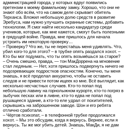
администрацией города, у которых вдруг появились
претензии к моему фамильному замку. Хорошо, что они не
знают обо всём, что на самом деле скрывает обитель
Терханса. Вложил небольшую долю средств в развитие
Эребуса, нам нужно улучшить охранные системы, добавить
технологии. Я смог найти несколько кандидатур среди
учеников, которые, как мне кажется, смогут быть полезными
в грядущей войне. Правда, мне пришлось для начала
устроить им некоторую проверку…
– Проверку? Что же, ты не перестаёшь меня удивлять. Что,
убил кого-то для этого? – в трубке опять раздался хохот. –
Кто бы мог подумать, что ты опять возьмёшься за старое?
– Очень смешно, правда, — тон МакДоррена на мгновение
стал ледяным. — Нет, хотя пришлось подвергнуть ничего не
подозревающих подростков опасностям. Конечно, ты меня
знаешь, я всё проделал аккуратно, чтобы не оставить
следов и не привести потом ищеек ко мне. Всё выглядит, как
несколько несчастных случаев. Кто-то попал под
небольшую лавину на горнолыжном курорте, кто-то погряз в
зыбучих песках или в ливне, кто-то едва не попал под
рушащееся здание, а кто-то еле удрал от похитителей,
скрывшись на заброшенном заводе. Шон и его ребята
отлично сработали.
– Чёртов психопат, – в телефонной трубке продолжался
хохот. – Мы это обсудим, когда я вернусь. Вернее, если я
вернусь. Ты же мог убить детей. Знаешь, МакДи, я не дам