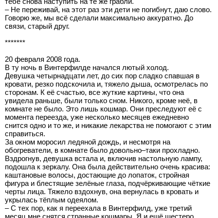
тебе снова наступить на те же грабли.
– Не переживай, на этот раз эти дети не погибнут, даю слово.
Говорю же, мы всё сделали максимально аккуратно. До
связи, старый друг.
*******
20 февраля 2008 года.
В ту ночь в Винтерфилде начался лютый холод.
Девушка четырнадцати лет, до сих пор сладко спавшая в
кровати, резко подскочила и, тяжело дыша, осмотрелась по
сторонам. К её счастью, все жуткие картины, что она
увидела раньше, были только сном. Никого, кроме неё, в
комнате не было. Это лишь кошмар. Они преследуют её с
момента переезда, уже несколько месяцев ежедневно
снится одно и то же, и никакие лекарства не помогают с этим
справиться.
За окном моросил ледяной дождь, и несмотря на
обогреватели, в комнате было довольно–таки прохладно.
Вздрогнув, девушка встала и, включив настольную лампу,
подошла к зеркалу. Она была действительно очень красива:
каштановые волосы, достающие до лопаток, стройная
фигура и блестящие зелёные глаза, подчёркивающие чёткие
черты лица. Тяжело вздохнув, она вернулась в кровать и
укрылась тёплым одеялом.
– С тех пор, как я переехала в Винтерфилд, уже третий
месяц мне снятся странные кошмары. Я и ещё шестеро