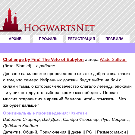
АРХИВ
ПРОФИЛЬ
РЕГИСТРАЦИЯ
ПРАВИЛА
Challenge by Fire: The Veto of Babylon
автора
Wade Sullivan
(бета: Slamiel)
в работе
Древнее вавилонское пророчество о схватке добра и зла гласит
о том, что семеро Избранных должны будут выйти на бой с
силами тьмы, о которых человечество слагало легенды эпохами
- и у них нет другого выбора, кроме как победить. Первая
миссия отправит их в древний Вавилон, чтобы отыскать... Что
же будет дальше?
Оригинальные произведения:
Фэнтези
Вайолет Скарпер
,
Вад Декс
,
Сандра Фьюстер
,
Луис Вирренс
,
Дейджен Клайнт
Детектив, Общий, Приключения || джен || PG || Размер: макси ||