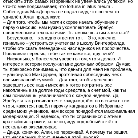
отыскать этих самых Избранных не увенчались успехом, но
что-то мне подсказывает, что fortuna in latus meum .
Собеседник МакДоррена не подал виду, что он чем-то
удивлён. Алан продолжил:
– Для того, чтобы мы могли скорее начать обучение и
первую миссию, нам нужно укомплектовать Эребус
современными технологиями. Ты сможешь этим заняться?
– Безусловно, – холодно ответил тот. – Это, конечно,
гениально – устроиться учителем в школу Винтерфилда,
чтобы отыскать легендарных наследников из пророчества.
Попахивает ересью, тебе так не кажется, друг мой?
– Нисколько, я более чем уверен в том, что я делаю. И
интерес к истории послужил мне должным образом. Думаю,
ты прекрасно понимаешь, что деньги для меня не проблема,
– улыбнулся МакДоррен, протягивая собеседнику чек с
восьмизначной суммой. – Для того, чтобы успешно
завершить все наши миссии, я готов потратить все
накопленные за долгие годы средства, а счёт мой, как ты
сам понимаешь, увеличивается с каждой неделей. Да,
Эребус и так развивается с каждым днём, но в связи с тем,
что я, кажется, нашёл парочку кандидатов в Избранные
среди моих учеников, нам вскоре понадобится максимальная
модернизация. Я надеюсь, что ты справишься с этим в
кратчайшие сроки и, конечно, жду подробный отчёт в
нескольких экземплярах.
– Да-да, конечно, Алан, не переживай. А почему ты решил,
что наследники будут именно в этой школе?