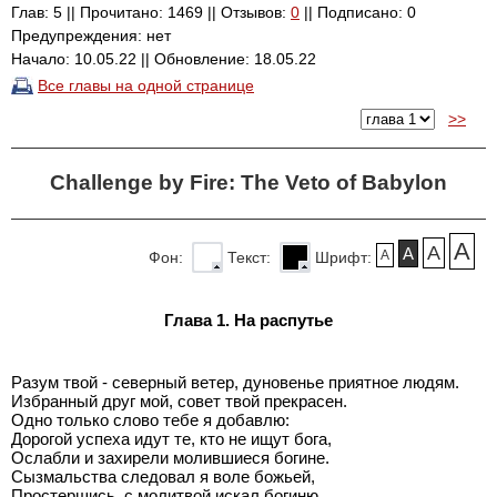
Глав: 5 || Прочитано: 1469 || Отзывов:
0
|| Подписано: 0
Предупреждения: нет
Начало: 10.05.22 || Обновление: 18.05.22
Все главы на одной странице
>>
Challenge by Fire: The Veto of Babylon
A
A
A
A
Фон:
Текст:
Шрифт:
Глава 1. На распутье
Разум твой - северный ветер, дуновенье приятное людям.
Избранный друг мой, совет твой прекрасен.
Одно только слово тебе я добавлю:
Дорогой успеха идут те, кто не ищут бога,
Ослабли и захирели молившиеся богине.
Сызмальства следовал я воле божьей,
Простершись, с молитвой искал богиню.