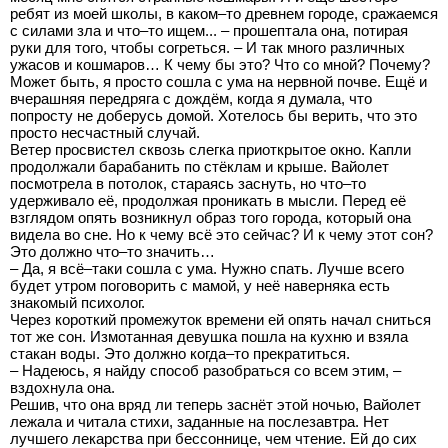
ребят из моей школы, в каком–то древнем городе, сражаемся
с силами зла и что–то ищем... – прошептала она, потирая
руки для того, чтобы согреться. – И так много различных
ужасов и кошмаров… К чему бы это? Что со мной? Почему?
Может быть, я просто сошла с ума на нервной почве. Ещё и
вчерашняя передряга с дождём, когда я думала, что
попросту не доберусь домой. Хотелось бы верить, что это
просто несчастный случай.
Ветер просвистел сквозь слегка приоткрытое окно. Капли
продолжали барабанить по стёклам и крыше. Вайолет
посмотрела в потолок, стараясь заснуть, но что–то
удерживало её, продолжая проникать в мысли. Перед её
взглядом опять возникнул образ того города, который она
видела во сне. Но к чему всё это сейчас? И к чему этот сон?
Это должно что–то значить…
– Да, я всё–таки сошла с ума. Нужно спать. Лучше всего
будет утром поговорить с мамой, у неё наверняка есть
знакомый психолог.
Через короткий промежуток времени ей опять начал сниться
тот же сон. Измотанная девушка пошла на кухню и взяла
стакан воды. Это должно когда–то прекратиться.
– Надеюсь, я найду способ разобраться со всем этим, –
вздохнула она.
Решив, что она вряд ли теперь заснёт этой ночью, Вайолет
лежала и читала стихи, заданные на послезавтра. Нет
лучшего лекарства при бессоннице, чем чтение. Ей до сих