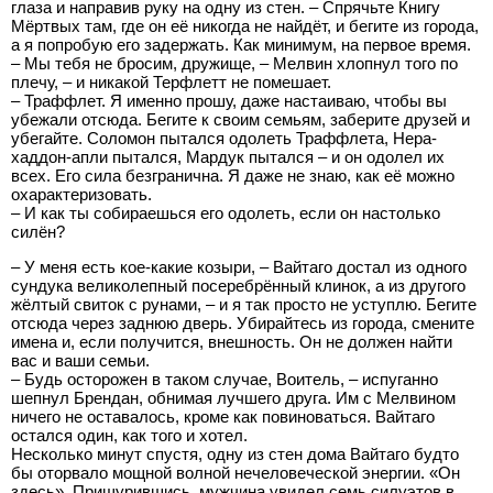
глаза и направив руку на одну из стен. – Спрячьте Книгу
Мёртвых там, где он её никогда не найдёт, и бегите из города,
а я попробую его задержать. Как минимум, на первое время.
– Мы тебя не бросим, дружище, – Мелвин хлопнул того по
плечу, – и никакой Терфлетт не помешает.
– Траффлет. Я именно прошу, даже настаиваю, чтобы вы
убежали отсюда. Бегите к своим семьям, заберите друзей и
убегайте. Соломон пытался одолеть Траффлета, Нера-
хаддон-апли пытался, Мардук пытался – и он одолел их
всех. Его сила безгранична. Я даже не знаю, как её можно
охарактеризовать.
– И как ты собираешься его одолеть, если он настолько
силён?
– У меня есть кое-какие козыри, – Вайтаго достал из одного
сундука великолепный посеребрённый клинок, а из другого
жёлтый свиток с рунами, – и я так просто не уступлю. Бегите
отсюда через заднюю дверь. Убирайтесь из города, смените
имена и, если получится, внешность. Он не должен найти
вас и ваши семьи.
– Будь осторожен в таком случае, Воитель, – испуганно
шепнул Брендан, обнимая лучшего друга. Им с Мелвином
ничего не оставалось, кроме как повиноваться. Вайтаго
остался один, как того и хотел.
Несколько минут спустя, одну из стен дома Вайтаго будто
бы оторвало мощной волной нечеловеческой энергии. «Он
здесь». Прищурившись, мужчина увидел семь силуэтов в