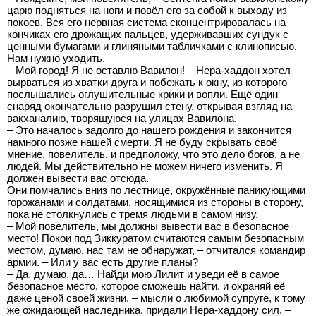
царю подняться на ноги и повёл его за собой к выходу из
покоев. Вся его нервная система сконцентрировалась на
кончиках его дрожащих пальцев, удерживавших сундук с
ценными бумагами и глиняными табличками с клинописью. –
Нам нужно уходить.
– Мой город! Я не оставлю Вавилон! – Нера-хаддон хотел
вырваться из хватки друга и побежать к окну, из которого
послышались оглушительные крики и вопли. Ещё один
снаряд окончательно разрушил стену, открывая взгляд на
вакханалию, творящуюся на улицах Вавилона.
– Это началось задолго до нашего рождения и закончится
намного позже нашей смерти. Я не буду скрывать своё
мнение, повелитель, и предположу, что это дело богов, а не
людей. Мы действительно не можем ничего изменить. Я
должен вывести вас отсюда.
Они помчались вниз по лестнице, окружённые паникующими
горожанами и солдатами, носящимися из стороны в сторону,
пока не столкнулись с тремя людьми в самом низу.
– Мой повелитель, мы должны вывести вас в безопасное
место! Покои под Зиккуратом считаются самым безопасным
местом, думаю, нас там не обнаружат, – отчитался командир
армии. – Или у вас есть другие планы?
– Да, думаю, да… Найди мою Лилит и уведи её в самое
безопасное место, которое сможешь найти, и охраняй её
даже ценой своей жизни, – мысли о любимой супруге, к тому
же ожидающей наследника, придали Нера-хаддону сил. –