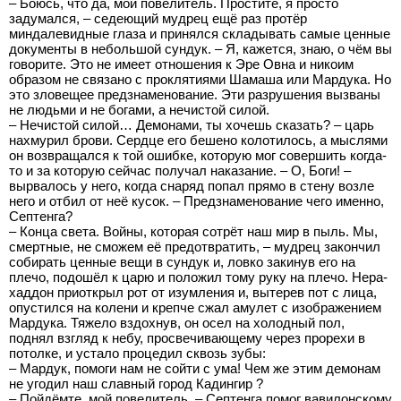
– Боюсь, что да, мой повелитель. Простите, я просто
задумался, – седеющий мудрец ещё раз протёр
миндалевидные глаза и принялся складывать самые ценные
документы в небольшой сундук. – Я, кажется, знаю, о чём вы
говорите. Это не имеет отношения к Эре Овна и никоим
образом не связано с проклятиями Шамаша или Мардука. Но
это зловещее предзнаменование. Эти разрушения вызваны
не людьми и не богами, а нечистой силой.
– Нечистой силой… Демонами, ты хочешь сказать? – царь
нахмурил брови. Сердце его бешено колотилось, а мыслями
он возвращался к той ошибке, которую мог совершить когда-
то и за которую сейчас получал наказание. – О, Боги! –
вырвалось у него, когда снаряд попал прямо в стену возле
него и отбил от неё кусок. – Предзнаменование чего именно,
Септенга?
– Конца света. Войны, которая сотрёт наш мир в пыль. Мы,
смертные, не сможем её предотвратить, – мудрец закончил
собирать ценные вещи в сундук и, ловко закинув его на
плечо, подошёл к царю и положил тому руку на плечо. Нера-
хаддон приоткрыл рот от изумления и, вытерев пот с лица,
опустился на колени и крепче сжал амулет с изображением
Мардука. Тяжело вздохнув, он осел на холодный пол,
поднял взгляд к небу, просвечивающему через прорехи в
потолке, и устало процедил сквозь зубы:
– Мардук, помоги нам не сойти с ума! Чем же этим демонам
не угодил наш славный город Кадингир ?
– Пойдёмте, мой повелитель, – Септенга помог вавилонскому