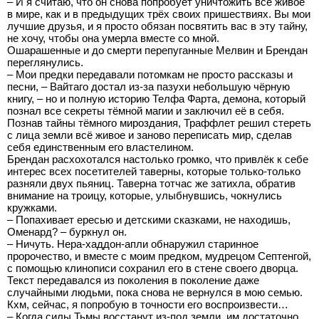
– И я считаю, что он снова попробует уничтожить всё живое
в мире, как и в предыдущих трёх своих пришествиях. Вы мои
лучшие друзья, и я просто обязан посвятить вас в эту тайну,
не хочу, чтобы она умерла вместе со мной.
Ошарашенные и до смерти перепуганные Мелвин и Брендан
переглянулись.
– Мои предки передавали потомкам не просто рассказы и
песни, – Вайтаго достал из-за пазухи небольшую чёрную
книгу, – но и полную историю Телфа Фарта, демона, который
познал все секреты тёмной магии и заключил её в себя.
Познав тайны тёмного мироздания, Траффлет решил стереть
с лица земли всё живое и заново переписать мир, сделав
себя единственным его властелином.
Брендан расхохотался настолько громко, что привлёк к себе
интерес всех посетителей таверны, которые только-только
разняли двух пьяниц. Таверна тотчас же затихла, обратив
внимание на троицу, которые, улыбнувшись, чокнулись
кружками.
– Попахивает ересью и детскими сказками, не находишь,
Оменард? – буркнул он.
– Ничуть. Нера-хаддон-апли обнаружил старинное
пророчество, и вместе с моим предком, мудрецом Септенгой,
с помощью клинописи сохранил его в стене своего дворца.
Текст передавался из поколения в поколение даже
случайными людьми, пока снова не вернулся в мою семью.
Кхм, сейчас, я попробую в точности его воспроизвести…
– Когда силы Тьмы восстанут из-под земли, им достаточно