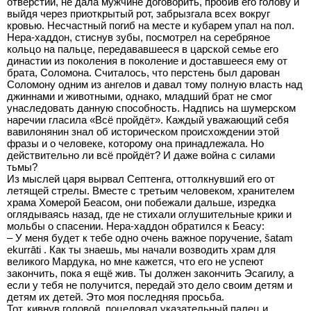
отверстий, не дала мужчине договорить, пробив его голову и
выйдя через приоткрытый рот, забрызгала всех вокруг
кровью. Несчастный погиб на месте и кубарем упал на пол.
Нера-хаддон, стиснув зубы, посмотрел на серебряное
кольцо на пальце, передававшееся в царской семье его
династии из поколения в поколение и доставшееся ему от
брата, Соломона. Считалось, что перстень был дарован
Соломону одним из ангелов и давал тому полную власть над
джиннами и животными, однако, младший брат не смог
унаследовать данную способность. Надпись на шумерском
наречии гласила «Всё пройдёт». Каждый уважающий себя
вавилонянин знал об историческом происхождении этой
фразы и о человеке, которому она принадлежала. Но
действительно ли всё пройдёт? И даже война с силами
тьмы?
Из мыслей царя вырвал Септенга, оттолкнувший его от
летящей стрелы. Вместе с третьим человеком, хранителем
храма Хомерой Беасом, они побежали дальше, изредка
оглядываясь назад, где не стихали оглушительные крики и
мольбы о спасении. Нера-хаддон обратился к Беасу:
– У меня будет к тебе одно очень важное поручение, šatam
ekurrāti . Как ты знаешь, мы начали возводить храм для
великого Мардука, но мне кажется, что его не успеют
закончить, пока я ещё жив. Ты должен закончить Эсагилу, а
если у тебя не получится, передай это дело своим детям и
детям их детей. Это моя последняя просьба.
Тот, кивнув головой, поцеловал указательный палец и