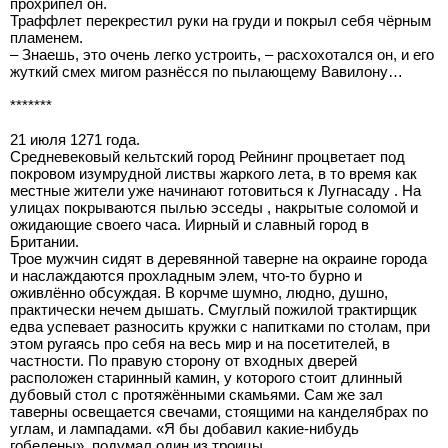
прохрипел он.
Траффлет перекрестил руки на груди и покрыл себя чёрным
пламенем.
– Знаешь, это очень легко устроить, – расхохотался он, и его
жуткий смех мигом разнёсся по пылающему Вавилону…
*******
21 июля 1271 года.
Средневековый кельтский город Рейнинг процветает под
покровом изумрудной листвы жаркого лета, в то время как
местные жители уже начинают готовиться к Лугнасаду . На
улицах покрываются пылью эсседы , накрытые соломой и
ожидающие своего часа. Иирный и славный город в
Британии.
Трое мужчин сидят в деревянной таверне на окраине города
и наслаждаются прохладным элем, что-то бурно и
оживлённо обсуждая. В корчме шумно, людно, душно,
практически нечем дышать. Смуглый пожилой трактирщик
едва успевает разносить кружки с напитками по столам, при
этом ругаясь про себя на весь мир и на посетителей, в
частности. По правую сторону от входных дверей
расположен старинный камин, у которого стоит длинный
дубовый стол с протяжёнными скамьями. Сам же зал
таверны освещается свечами, стоящими на канделябрах по
углам, и лампадами. «Я бы добавил какие-нибудь
гобелены», подумал один из троицы.