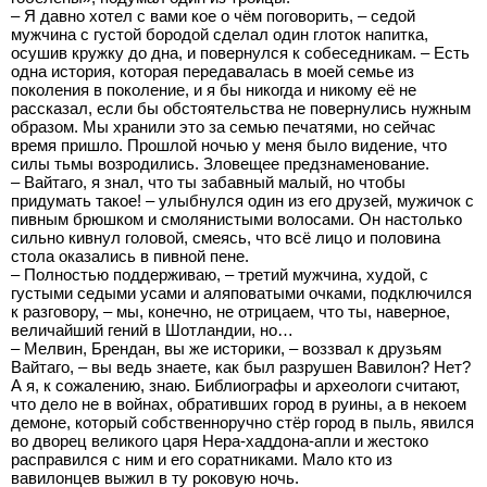
– Я давно хотел с вами кое о чём поговорить, – седой
мужчина с густой бородой сделал один глоток напитка,
осушив кружку до дна, и повернулся к собеседникам. – Есть
одна история, которая передавалась в моей семье из
поколения в поколение, и я бы никогда и никому её не
рассказал, если бы обстоятельства не повернулись нужным
образом. Мы хранили это за семью печатями, но сейчас
время пришло. Прошлой ночью у меня было видение, что
силы тьмы возродились. Зловещее предзнаменование.
– Вайтаго, я знал, что ты забавный малый, но чтобы
придумать такое! – улыбнулся один из его друзей, мужичок с
пивным брюшком и смолянистыми волосами. Он настолько
сильно кивнул головой, смеясь, что всё лицо и половина
стола оказались в пивной пене.
– Полностью поддерживаю, – третий мужчина, худой, с
густыми седыми усами и аляповатыми очками, подключился
к разговору, – мы, конечно, не отрицаем, что ты, наверное,
величайший гений в Шотландии, но…
– Мелвин, Брендан, вы же историки, – воззвал к друзьям
Вайтаго, – вы ведь знаете, как был разрушен Вавилон? Нет?
А я, к сожалению, знаю. Библиографы и археологи считают,
что дело не в войнах, обративших город в руины, а в некоем
демоне, который собственноручно стёр город в пыль, явился
во дворец великого царя Нера-хаддона-апли и жестоко
расправился с ним и его соратниками. Мало кто из
вавилонцев выжил в ту роковую ночь.