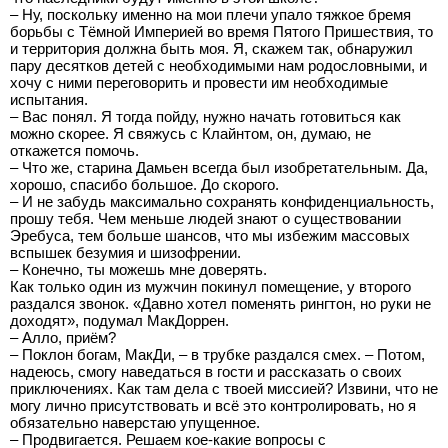
– Ну, поскольку именно на мои плечи упало тяжкое бремя
борьбы с Тёмной Империей во время Пятого Пришествия, то
и территория должна быть моя. Я, скажем так, обнаружил
пару десятков детей с необходимыми нам родословными, и
хочу с ними переговорить и провести им необходимые
испытания.
– Вас понял. Я тогда пойду, нужно начать готовиться как
можно скорее. Я свяжусь с Клайнтом, он, думаю, не
откажется помочь.
– Что же, старина Дамьен всегда был изобретательным. Да,
хорошо, спасибо большое. До скорого.
– И не забудь максимально сохранять конфиденциальность,
прошу тебя. Чем меньше людей знают о существовании
Эребуса, тем больше шансов, что мы избежим массовых
вспышек безумия и шизофрении.
– Конечно, ты можешь мне доверять.
Как только один из мужчин покинул помещение, у второго
раздался звонок. «Давно хотел поменять рингтон, но руки не
доходят», подумал МакДоррен.
– Алло, приём?
– Поклон богам, МакДи, – в трубке раздался смех. – Потом,
надеюсь, смогу наведаться в гости и рассказать о своих
приключениях. Как там дела с твоей миссией? Извини, что не
могу лично присутствовать и всё это контролировать, но я
обязательно наверстаю упущенное.
– Продвигается. Решаем кое-какие вопросы с