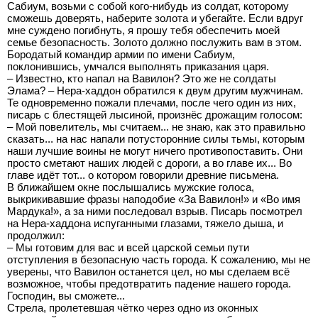
Сабиум, возьми с собой кого-нибудь из солдат, которому
сможешь доверять, наберите золота и убегайте. Если вдруг
мне суждено погибнуть, я прошу тебя обеспечить моей
семье безопасность. Золото должно послужить вам в этом.
Бородатый командир армии по имени Сабиум,
поклонившись, умчался выполнять приказания царя.
– Известно, кто напал на Вавилон? Это же не солдаты
Элама? – Нера-хаддон обратился к двум другим мужчинам.
Те одновременно пожали плечами, после чего один из них,
писарь с блестящей лысиной, произнёс дрожащим голосом:
– Мой повелитель, мы считаем... не знаю, как это правильно
сказать... на нас напали потусторонние силы тьмы, которым
наши лучшие воины не могут ничего противопоставить. Они
просто сметают наших людей с дороги, а во главе их... Во
главе идёт тот... о котором говорили древние письмена.
В ближайшем окне послышались мужские голоса,
выкрикивавшие фразы наподобие «За Вавилон!» и «Во имя
Мардука!», а за ними последовал взрыв. Писарь посмотрел
на Нера-хаддона испуганными глазами, тяжело дыша, и
продолжил:
– Мы готовим для вас и всей царской семьи пути
отступления в безопасную часть города. К сожалению, мы не
уверены, что Вавилон останется цел, но мы сделаем всё
возможное, чтобы предотвратить падение нашего города.
Господин, вы сможете...
Стрела, пролетевшая чётко через одно из оконных