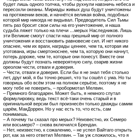
будет лишь одного толчка, чтобы рухнули навзничь небеса и
пересохли океаны. Мириады живых душ будут уничтожены
на протяжении веков, и начнётся великая война, подобных
которой мир никогда не видывал. Предводитель Сил Тьмы
пять раз бросит свои силы на его уничтожение, и наша
судьба ляжет только на плечи …мерых Наследников. Лишь
эти Великие смогут спасти наш грешный мир от полного
уничтожения и восстановить равновесие сил. И нет никого
опаснее, чем их враги, награды ценнее, чем та, которая им
уготована, игры смертоноснее, чем та, которую они начнут,
потерь дороже, чем те, которые они понесут. Вместе они
должны будут познать невероятную силу, озарив жизни
ореолом чести, отваги и доверия.
– Чести, отваги и доверия. Если бы я не знал тебя столько
лет, друг мой, я бы точно решил, что ты сошёл с ума. Но ты
говоришь обо всём этом на полном серьёзе, поэтому я не
могу тебе не поверить, – пробормотал Мелвин.
– Премного благодарен. Может быть, я немного спутал
формулировку, ведь текст всё-таки очень старый и в
оригинальной версии был произнесён только дважды самим
царём, МакДоррен. Но у нас есть то, что есть, сам
понимаешь.
– А почему ты сказал про мерых? Неизвестно, их Семеро
или восьмеро? – снова включился Брендан.
– Нет, неизвестно, к сожалению, – не успел Вайтаго открыть
рот, как за него ответил Мелвин. – Так уж сложилось, что я