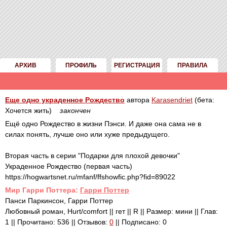
АРХИВ
ПРОФИЛЬ
РЕГИСТРАЦИЯ
ПРАВИЛА
Еще одно украденное Рождество
автора
Karasendriet
(бета:
Хочется жить)
закончен
Ещё одно Рождество в жизни Пэнси. И даже она сама не в
силах понять, лучше оно или хуже предыдущего.
Вторая часть в серии "Подарки для плохой девочки"
Украденное Рождество (первая часть)
https://hogwartsnet.ru/mfanf/ffshowfic.php?fid=89022
Mир Гарри Поттера:
Гарри Поттер
Панси Паркинсон, Гарри Поттер
Любовный роман, Hurt/comfort || гет || R || Размер: мини || Глав:
1 || Прочитано: 536 || Отзывов:
0
|| Подписано: 0