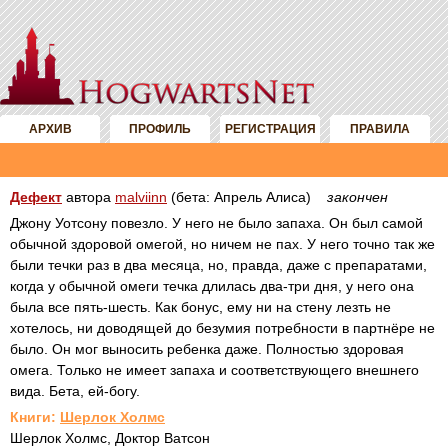
АРХИВ
ПРОФИЛЬ
РЕГИСТРАЦИЯ
ПРАВИЛА
Дефект
автора
malviinn
(бета: Апрель Алиса)
закончен
Джону Уотсону повезло. У него не было запаха. Он был самой
обычной здоровой омегой, но ничем не пах. У него точно так же
были течки раз в два месяца, но, правда, даже с препаратами,
когда у обычной омеги течка длилась два-три дня, у него она
была все пять-шесть. Как бонус, ему ни на стену лезть не
хотелось, ни доводящей до безумия потребности в партнёре не
было. Он мог выносить ребенка даже. Полностью здоровая
омега. Только не имеет запаха и соответствующего внешнего
вида. Бета, ей-богу.
Книги:
Шерлок Холмс
Шерлок Холмс, Доктор Ватсон