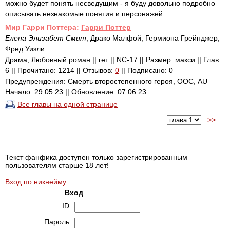
можно будет понять несведущим - я буду довольно подробно
описывать незнакомые понятия и персонажей
Mир Гарри Поттера:
Гарри Поттер
Елена Элизабет Смит
, Драко Малфой, Гермиона Грейнджер,
Фред Уизли
Драма, Любовный роман || гет || NC-17 || Размер: макси || Глав:
6 || Прочитано: 1214 || Отзывов:
0
|| Подписано: 0
Предупреждения: Смерть второстепенного героя, ООС, AU
Начало: 29.05.23 || Обновление: 07.06.23
Все главы на одной странице
>>
Текст фанфика доступен только зарегистрированным
пользователям старше 18 лет!
Вход по никнейму
Вход
ID
Пароль