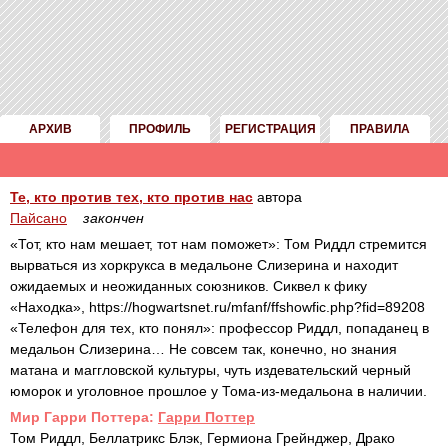
АРХИВ
ПРОФИЛЬ
РЕГИСТРАЦИЯ
ПРАВИЛА
Те, кто против тех, кто против нас
автора
Пайсано
закончен
«Тот, кто нам мешает, тот нам поможет»: Том Риддл стремится
вырваться из хоркрукса в медальоне Слизерина и находит
ожидаемых и неожиданных союзников. Сиквел к фику
«Находка», https://hogwartsnet.ru/mfanf/ffshowfic.php?fid=89208
«Телефон для тех, кто понял»: профессор Риддл, попаданец в
медальон Слизерина… Не совсем так, конечно, но знания
матана и маггловской культуры, чуть издевательский черный
юморок и уголовное прошлое у Тома-из-медальона в наличии.
Mир Гарри Поттера:
Гарри Поттер
Том Риддл, Беллатрикс Блэк, Гермиона Грейнджер, Драко