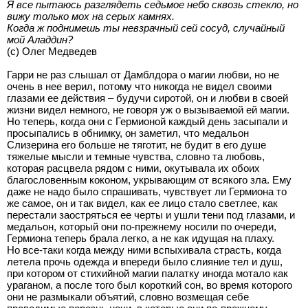
Я все пытаюсь разглядеть седьмое небо сквозь стекло, но
вижу только мох на серых камнях.
Когда ж поднимешь ты невзрачный сей сосуд, случайный
мой Аладдин?
(с) Олег Медведев
Гарри не раз слышал от Дамблдора о магии любви, но не
очень в нее верил, потому что никогда не видел своими
глазами ее действия – будучи сиротой, он и любви в своей
жизни видел немного, не говоря уж о вызываемой ей магии.
Но теперь, когда они с Гермионой каждый день засыпали и
просыпались в обнимку, он заметил, что медальон
Слизерина его больше не тяготит, не будит в его душе
тяжелые мысли и темные чувства, словно та любовь,
которая расцвела рядом с ними, окутывала их обоих
благословенным коконом, укрывающим от всякого зла. Ему
даже не надо было спрашивать, чувствует ли Гермиона то
же самое, он и так видел, как ее лицо стало светлее, как
перестали заостряться ее черты и ушли тени под глазами, и
медальон, который они по-прежнему носили по очереди,
Гермиона теперь брала легко, а не как идущая на плаху.
Но все-таки когда между ними вспыхивала страсть, когда
летела прочь одежда и впереди было слияние тел и душ,
при котором от стихийной магии палатку иногда мотало как
ураганом, а после того был короткий сон, во время которого
они не размыкали объятий, словно возмещая себе