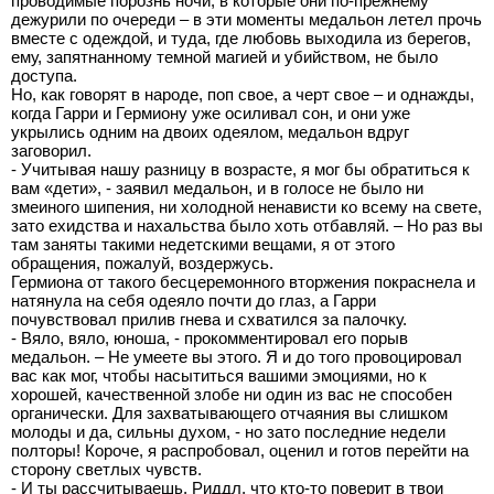
проводимые порознь ночи, в которые они по-прежнему
дежурили по очереди – в эти моменты медальон летел прочь
вместе с одеждой, и туда, где любовь выходила из берегов,
ему, запятнанному темной магией и убийством, не было
доступа.
Но, как говорят в народе, поп свое, а черт свое – и однажды,
когда Гарри и Гермиону уже осиливал сон, и они уже
укрылись одним на двоих одеялом, медальон вдруг
заговорил.
- Учитывая нашу разницу в возрасте, я мог бы обратиться к
вам «дети», - заявил медальон, и в голосе не было ни
змеиного шипения, ни холодной ненависти ко всему на свете,
зато ехидства и нахальства было хоть отбавляй. – Но раз вы
там заняты такими недетскими вещами, я от этого
обращения, пожалуй, воздержусь.
Гермиона от такого бесцеремонного вторжения покраснела и
натянула на себя одеяло почти до глаз, а Гарри
почувствовал прилив гнева и схватился за палочку.
- Вяло, вяло, юноша, - прокомментировал его порыв
медальон. – Не умеете вы этого. Я и до того провоцировал
вас как мог, чтобы насытиться вашими эмоциями, но к
хорошей, качественной злобе ни один из вас не способен
органически. Для захватывающего отчаяния вы слишком
молоды и да, сильны духом, - но зато последние недели
полторы! Короче, я распробовал, оценил и готов перейти на
сторону светлых чувств.
- И ты рассчитываешь, Риддл, что кто-то поверит в твои