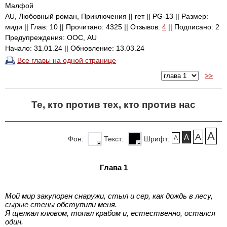
Малфой
AU, Любовный роман, Приключения || гет || PG-13 || Размер:
миди || Глав: 10 || Прочитано: 4325 || Отзывов:
4
|| Подписано: 2
Предупреждения: ООС, AU
Начало: 31.01.24 || Обновление: 13.03.24
Все главы на одной странице
>>
Те, кто против тех, кто против нас
A
A
A
A
Фон:
Текст:
Шрифт:
Глава 1
Мой мир закупорен снаружи, стыл и сер, как дождь в лесу,
сырые стены обступили меня.
Я щелкал клювом, топал крабом и, естественно, остался
один.