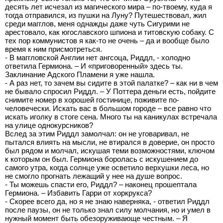
десять лет исчезал из магического мира – по-твоему, куда я
тогда отправился, из пушки на Луну? Путешествовал, жил
среди магглов, меня однажды даже чуть Сигурими не
арестовало, как югославского шпиона и титовскую собаку. С
тех пор коммунистов я как-то не очень – да и вообще было
время к ним присмотреться.
- В маггловской Англии нет ангсоца, Риддл, - холодно
ответила Гермиона. – И «приговоренный» здесь ты.
Заклинание Адского Пламени я уже нашла.
- А раз нет, то зачем вы сидите в этой палатке? – как ни в чем
не бывало спросил Риддл. – У Поттера деньги есть, пойдите
снимите номер в хорошей гостинице, поживите по-
человечески. Искать вас в большом городе – все равно что
искать иголку в стоге сена. Много ты на каникулах встречала
на улице однокурсников?
Вслед за этим Риддл замолчал: он не уговаривал, не
пытался влиять на мысли, не втирался в доверие, он просто
был рядом и молчал, искушая теми возможностями, ключом
к которым он был. Гермиона боролась с искушением до
самого утра, когда солнце уже осветило верхушки леса, но
не смогло прогнать лежащий у нее на душе вопрос.
- Ты можешь спасти его, Риддл? – наконец прошептала
Гермиона. – Избавить Гарри от хоркрукса?
- Скорее всего да, но я не знаю наверняка, - ответил Риддл
после паузы, он не только знал силу молчания, но и умел в
нужный момент быть обезоруживающе честным. – Я