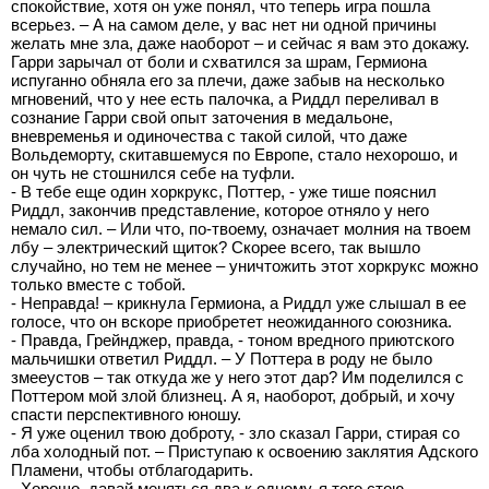
спокойствие, хотя он уже понял, что теперь игра пошла
всерьез. – А на самом деле, у вас нет ни одной причины
желать мне зла, даже наоборот – и сейчас я вам это докажу.
Гарри зарычал от боли и схватился за шрам, Гермиона
испуганно обняла его за плечи, даже забыв на несколько
мгновений, что у нее есть палочка, а Риддл переливал в
сознание Гарри свой опыт заточения в медальоне,
вневременья и одиночества с такой силой, что даже
Вольдеморту, скитавшемуся по Европе, стало нехорошо, и
он чуть не стошнился себе на туфли.
- В тебе еще один хоркрукс, Поттер, - уже тише пояснил
Риддл, закончив представление, которое отняло у него
немало сил. – Или что, по-твоему, означает молния на твоем
лбу – электрический щиток? Скорее всего, так вышло
случайно, но тем не менее – уничтожить этот хоркрукс можно
только вместе с тобой.
- Неправда! – крикнула Гермиона, а Риддл уже слышал в ее
голосе, что он вскоре приобретет неожиданного союзника.
- Правда, Грейнджер, правда, - тоном вредного приютского
мальчишки ответил Риддл. – У Поттера в роду не было
змееустов – так откуда же у него этот дар? Им поделился с
Поттером мой злой близнец. А я, наоборот, добрый, и хочу
спасти перспективного юношу.
- Я уже оценил твою доброту, - зло сказал Гарри, стирая со
лба холодный пот. – Приступаю к освоению заклятия Адского
Пламени, чтобы отблагодарить.
- Хорошо, давай меняться два к одному, я того стою, -