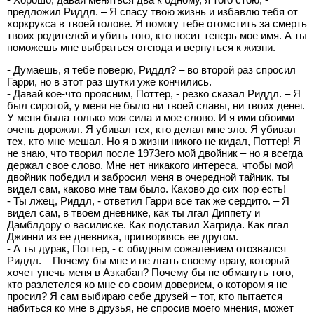
предложил Риддл. – Я спасу твою жизнь и избавлю тебя от
хоркрукса в твоей голове. Я помогу тебе отомстить за смерть
твоих родителей и убить того, кто носит теперь мое имя. А ты
поможешь мне выбраться отсюда и вернуться к жизни.
- Думаешь, я тебе поверю, Риддл? – во второй раз спросил
Гарри, но в этот раз шутки уже кончились.
- Давай кое-что проясним, Поттер, - резко сказал Риддл. – Я
был сиротой, у меня не было ни твоей славы, ни твоих денег.
У меня была только моя сила и мое слово. И я ими обоими
очень дорожил. Я убивал тех, кто делал мне зло. Я убивал
тех, кто мне мешал. Но я в жизни никого не кидал, Поттер! Я
не знаю, что творил после 1973его мой двойник – но я всегда
держал свое слово. Мне нет никакого интереса, чтобы мой
двойник победил и забросил меня в очередной тайник, ты
видел сам, каково мне там было. Каково до сих пор есть!
- Ты лжец, Риддл, - ответил Гарри все так же сердито. – Я
видел сам, в твоем дневнике, как ты лгал Диппету и
Дамблдору о василиске. Как подставил Хагрида. Как лгал
Джинни из ее дневника, притворяясь ее другом.
- А ты дурак, Поттер, - с обидным сожалением отозвался
Риддл. – Почему бы мне и не лгать своему врагу, который
хочет упечь меня в Азкабан? Почему бы не обмануть того,
кто разлетелся ко мне со своим доверием, о котором я не
просил? Я сам выбираю себе друзей – тот, кто пытается
набиться ко мне в друзья, не спросив моего мнения, может