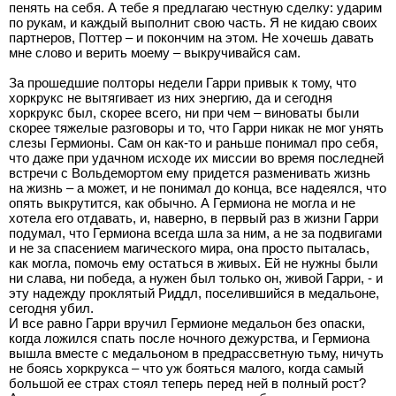
пенять на себя. А тебе я предлагаю честную сделку: ударим
по рукам, и каждый выполнит свою часть. Я не кидаю своих
партнеров, Поттер – и покончим на этом. Не хочешь давать
мне слово и верить моему – выкручивайся сам.
За прошедшие полторы недели Гарри привык к тому, что
хоркрукс не вытягивает из них энергию, да и сегодня
хоркрукс был, скорее всего, ни при чем – виноваты были
скорее тяжелые разговоры и то, что Гарри никак не мог унять
слезы Гермионы. Сам он как-то и раньше понимал про себя,
что даже при удачном исходе их миссии во время последней
встречи с Вольдемортом ему придется разменивать жизнь
на жизнь – а может, и не понимал до конца, все надеялся, что
опять выкрутится, как обычно. А Гермиона не могла и не
хотела его отдавать, и, наверно, в первый раз в жизни Гарри
подумал, что Гермиона всегда шла за ним, а не за подвигами
и не за спасением магического мира, она просто пыталась,
как могла, помочь ему остаться в живых. Ей не нужны были
ни слава, ни победа, а нужен был только он, живой Гарри, - и
эту надежду проклятый Риддл, поселившийся в медальоне,
сегодня убил.
И все равно Гарри вручил Гермионе медальон без опаски,
когда ложился спать после ночного дежурства, и Гермиона
вышла вместе с медальоном в предрассветную тьму, ничуть
не боясь хоркрукса – что уж бояться малого, когда самый
большой ее страх стоял теперь перед ней в полный рост?