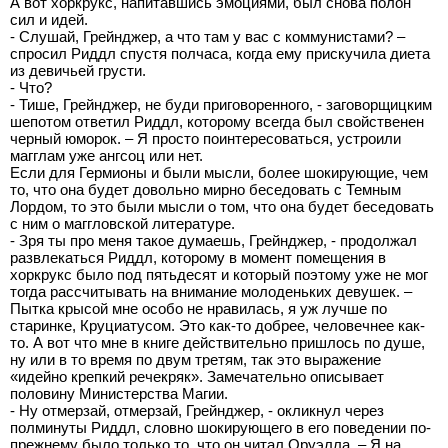
А вот хоркрукс, напитавшись эмоциями, был снова полон
сил и идей.
- Слушай, Грейнджер, а что там у вас с коммунистами? –
спросил Риддл спустя полчаса, когда ему прискучила диета
из девичьей грусти.
- Что?
- Тише, Грейнджер, не буди приговоренного, - заговорщицким
шепотом ответил Риддл, которому всегда был свойственен
черный юморок. – Я просто поинтересоваться, устроили
магглам уже ангсоц или нет.
Если для Гермионы и были мысли, более шокирующие, чем
то, что она будет довольно мирно беседовать с Темным
Лордом, то это были мысли о том, что она будет беседовать
с ним о маггловской литературе.
- Зря ты про меня такое думаешь, Грейнджер, - продолжал
развлекаться Риддл, которому в момент помещения в
хоркрукс было под пятьдесят и который поэтому уже не мог
тогда рассчитывать на внимание молоденьких девушек. –
Пытка крысой мне особо не нравилась, я уж лучше по
старинке, Круциатусом. Это как-то добрее, человечнее как-
то. А вот что мне в книге действительно пришлось по душе,
ну или в то время по двум третям, так это выражение
«идейно крепкий речекряк». Замечательно описывает
половину Министерства Магии.
- Ну отмерзай, отмерзай, Грейнджер, - окликнул через
полминуты Риддл, словно шокирующего в его поведении по-
прежнему было только то, что он читал Оруэлла. – Я на