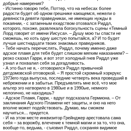
добрые намерения?
- Истинно говорю тебе, Поттер, что на небесах более
радости будет об одном грешнике кающемся, нежели о
девяноста девяти праведниках, не имеющих нужды в
покаянии, - с затаенным ехидством отозвался Риддл,
которого, похоже, развлекала богохульность сцены «Темный
Лорд говорит от имени Иисуса». – Душу мою ты спасти не
сможешь, но хоть одну шестую попытайся, а? И то будет
лучше шестнадцати твоих знакомых праведников.
- Тебе начать перечислять, Риддл, почему именно даже
адское пламя для тебя будет слишком мягким наказанием? –
резко сказал Гарри, и вот этот холодный гнев Риддл уже
узнал и похвалил себя за догадливость.
- А это был не я, - отговорился Риддл привычной
детдомовской отговоркой. – Я простой скромный хоркрукс
1973его года выпуска, последние четверть века проведший в
небрежении и в забытьи. Предъявлять мне всё, что мое
альтер эго натворило в 1980ые и в 1990ые, немного
нелогично, не находишь?
- Адское Пламя, Гарри, - вдруг подсказала Гермиона. – От
заклинания Адского Пламени нет защиты, и оно на него
вполне может подействовать. Думаю, мы сможем
научиться… придется.
- И на этом месте инквизитор Грейнджер арестовала сама
себя – за ворожбу, влечение к темной магии и за то, что она,
вообще-то, ведьма, - съязвил Риддл, сохраняя видимое