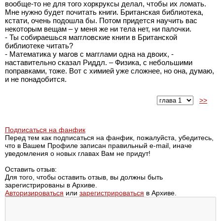
вообще-то не для того хоркруксы делал, чтобы их ломать.
Мне нужно будет почитать книги. Британская библиотека,
кстати, очень подошла бы. Потом придется научить вас
некоторым вещам – у меня же ни тела нет, ни палочки.
- Ты собираешься маггловские книги в Британской
библиотеке читать?
- Математика у магов с магглами одна на двоих, -
наставительно сказал Риддл. – Физика, с небольшими
поправками, тоже. Вот с химией уже сложнее, но она, думаю,
и не понадобится.
>>
Подписаться на фанфик
Перед тем как подписаться на фанфик, пожалуйста, убедитесь,
что в Вашем Профиле записан правильный e-mail, иначе
уведомления о новых главах Вам не придут!
Оставить отзыв:
Для того, чтобы оставить отзыв, вы должны быть
зарегистрированы в Архиве.
Авторизироваться
или
зарегистрироваться
в Архиве.