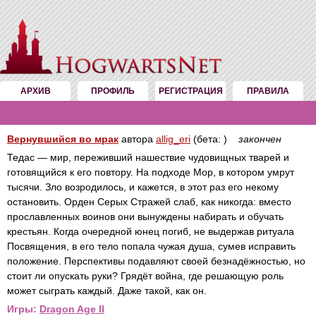
АРХИВ
ПРОФИЛЬ
РЕГИСТРАЦИЯ
ПРАВИЛА
Вернувшийся во мрак
автора
allig_eri
(бета: )
закончен
Тедас — мир, переживший нашествие чудовищных тварей и
готовящийся к его повтору. На подходе Мор, в котором умрут
тысячи. Зло возродилось, и кажется, в этот раз его некому
остановить. Орден Серых Стражей слаб, как никогда: вместо
прославленных воинов они вынуждены набирать и обучать
крестьян. Когда очередной юнец погиб, не выдержав ритуала
Посвящения, в его тело попала чужая душа, сумев исправить
положение. Перспективы подавляют своей безнадёжностью, но
стоит ли опускать руки? Грядёт война, где решающую роль
может сыграть каждый. Даже такой, как он.
Игры:
Dragon Age II