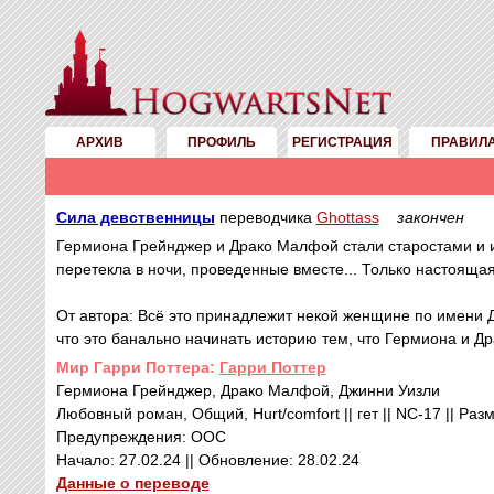
АРХИВ
ПРОФИЛЬ
РЕГИСТРАЦИЯ
ПРАВИЛ
Сила девственницы
переводчика
Ghottass
закончен
Гермиона Грейнджер и Драко Малфой стали старостами и 
перетекла в ночи, проведенные вместе... Только настояща
От автора: Всё это принадлежит некой женщине по имени Дж.
что это банально начинать историю тем, что Гермиона и Др
Mир Гарри Поттера:
Гарри Поттер
Гермиона Грейнджер, Драко Малфой, Джинни Уизли
Любовный роман, Общий, Hurt/comfort || гет || NC-17 || Разм
Предупреждения: ООС
Начало: 27.02.24 || Обновление: 28.02.24
Данные о переводе